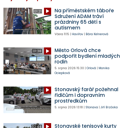
Na příměstském táboře
01:21
Sdružení ADAM tráví
prázdniny 65 dětí s
autismem
Včera
11:15
|
Havířov
|
Bára Kelnerová
Město Orlová chce
01:38
podpořit bydlení mladých
rodin
5. srpna 2026
15:30
|
Orlová
|
Monika
Ociepková
Stonavský farář požehnal
01:50
řidičům i dopravním
prostředkům
5. srpna 2026
13:18
|
Stonava
|
Jiří Brzóska
Stonavské tenisové kurty
02:44