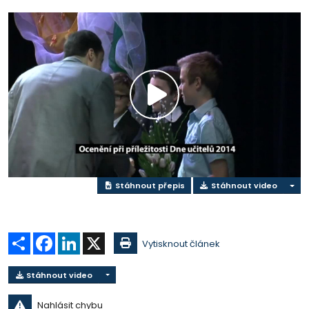
Přehrát
video
Stáhnout přepis
Stáhnout video
Sdílet
Facebook
LinkedIn
X
Vytisknout článek
Stáhnout video
Nahlásit chybu