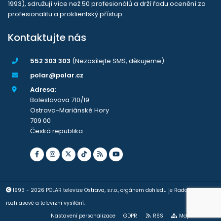
1993), sdružují více než 50 profesionálů a drží řadu ocenění za
profesionalitu a proklientský přístup.
Kontaktujte nás
552 303 303
(Nezasílejte SMS, děkujeme)
polar@polar.cz
Adresa:
Boleslavova 710/19
Ostrava-Mariánské Hory
709 00
Česká republika
1993 - 2026 POLAR televize Ostrava, s.r.o., orgánem dohledu je Rada pro
rozhlasové a televizní vysílání.
Nastavení personalizace
GDPR
RSS
Mapa stránek