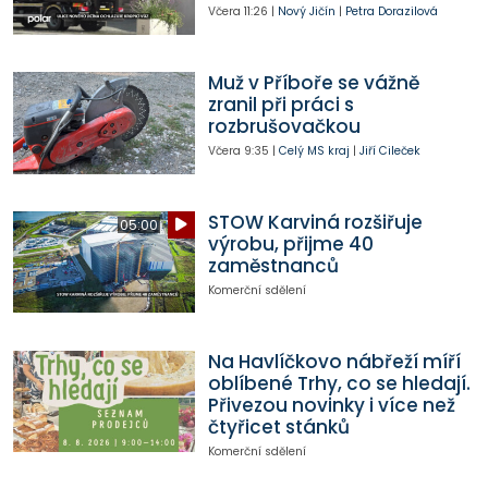
Včera
11:26
|
Nový Jičín
|
Petra Dorazilová
Muž v Příboře se vážně
zranil při práci s
rozbrušovačkou
Včera
9:35
|
Celý MS kraj
|
Jiří Cileček
STOW Karviná rozšiřuje
05:00
výrobu, přijme 40
zaměstnanců
Komerční sdělení
Na Havlíčkovo nábřeží míří
oblíbené Trhy, co se hledají.
Přivezou novinky i více než
čtyřicet stánků
Komerční sdělení