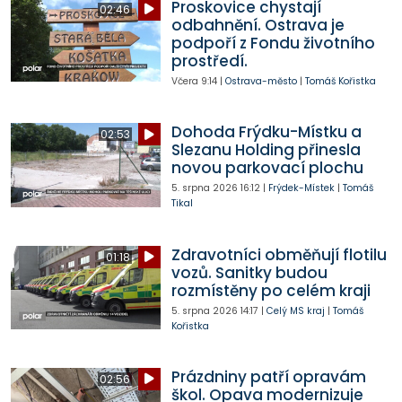
Proskovice chystají
02:46
odbahnění. Ostrava je
podpoří z Fondu životního
prostředí.
Včera
9:14
|
Ostrava-město
|
Tomáš Kořistka
Dohoda Frýdku-Místku a
02:53
Slezanu Holding přinesla
novou parkovací plochu
5. srpna 2026
16:12
|
Frýdek-Místek
|
Tomáš
Tikal
Zdravotníci obměňují flotilu
01:18
vozů. Sanitky budou
rozmístěny po celém kraji
5. srpna 2026
14:17
|
Celý MS kraj
|
Tomáš
Kořistka
Prázdniny patří opravám
02:56
škol. Opava modernizuje