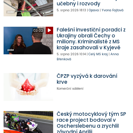
učebny i rozvody
5. srpna 2026
18:13
|
Opava
|
Yvona Fajtová
Falešní investiční poradci z
03:02
Ukrajiny obrali Čechy o
miliony. Kriminalisté z MS
kraje zasahovali v Kyjevě
5. srpna 2026
10:14
|
Celý MS kraj
|
Anna
Břenková
ČPZP vyzývá k darování
krve
Komerční sdělení
Český motocyklový tým SP
race project bodoval v
Oscherslebenu a zrychlil
závodní Aprilii