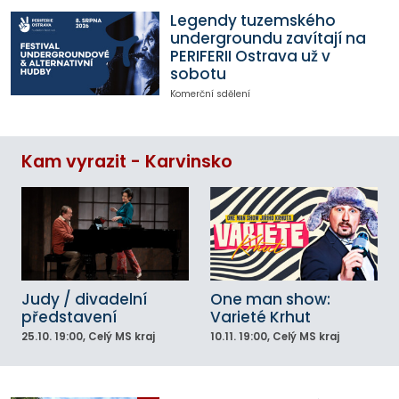
Legendy tuzemského
undergroundu zavítají na
PERIFERII Ostrava už v
sobotu
Komerční sdělení
Kam vyrazit - Karvinsko
Judy / divadelní
One man show:
představení
Varieté Krhut
25.10.
19:00
, Celý MS kraj
10.11.
19:00
, Celý MS kraj