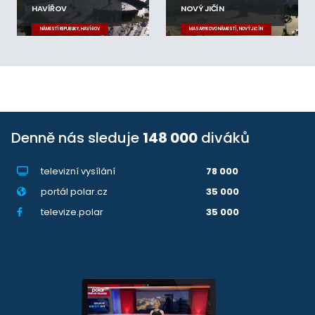
HAVÍŘOV
NOVÝ JIČÍN
NÁMĚSTÍ REPUBLIKY, HAVÍŘOV
MASARYKOVO NÁMĚSTÍ, NOVÝ JIČÍN
Denně nás sleduje
148 000
diváků
televizní vysílání
78 000
portál polar.cz
35 000
televize.polar
35 000