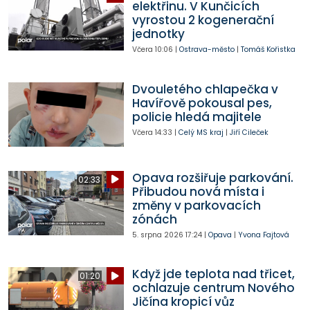
elektřinu. V Kunčicích
vyrostou 2 kogenerační
jednotky
Včera
10:06
|
Ostrava-město
|
Tomáš Kořistka
Dvouletého chlapečka v
Havířově pokousal pes,
policie hledá majitele
Včera
14:33
|
Celý MS kraj
|
Jiří Cileček
Opava rozšiřuje parkování.
02:33
Přibudou nová místa i
změny v parkovacích
zónách
5. srpna 2026
17:24
|
Opava
|
Yvona Fajtová
Když jde teplota nad třicet,
01:20
ochlazuje centrum Nového
Jičína kropicí vůz