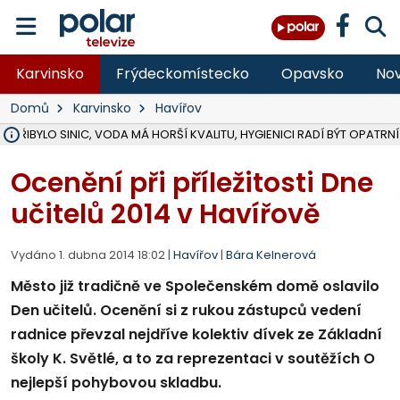
Karvinsko
Frýdeckomístecko
Opavsko
Nov
Domů
Karvinsko
Havířov
Ě PŘIBYLO SINIC, VODA MÁ HORŠÍ KVALITU, HYGIENICI RADÍ BÝT OPATRNÍ
ÚOHS DAL ZÁTORU POKUTU 100 000 ZA CHYBY V ZAKÁZCE NA OBN
AREÁL LODIČEK V KARVINÉ SE PŘIPRAVUJE NA VELKOU REKONSTRUKC
KARVINÁ ZNÁ BUDOUCÍ PODOBU AREÁLU LODIČKY V PARKU BOŽEN
MORAVSKOSLEZŠTÍ POLICISTÉ ODHALILI MEZINÁRODNÍ GANG PODVO
LÁKALI LIDI NA ZISKY Z KRYPTOMĚN, INFO A VIDEO NA POLAR.CZ
RADNÍ OSTRAVY A POSLANKYNĚ A. HOFFMANNOVÁ ZA PIRÁTY PODA
NA POSTUP MINISTERSTVA ŽIVOTNÍHO PROSTŘEDÍ V KAUZE HALDY 
MUŽ V PŘÍBOŘE SE VÁŽNĚ ZRANIL PŘI PRÁCI S ROZBRUŠOVAČKOU, I
SLEZSKÁ OSTRAVA PŘIPRAVUJE PROJEKTOVOU DOKUMENTACI PRO 
PODEZŘELÝ BALÍČEK ZASTAVIL PROVOZ NA NÁDRAŽÍ VE F-M, ČEKÁ 
CHLAPEČKA (2) V HAVÍŘOVĚ POKOUSAL PES, POLICIE HLEDÁ MAJITEL
MS KRAJ VYBUDUJE ZA 40 MILIONŮ V JABLUNKOVĚ NOVÝ MOST PŘES O
FOTBALISTA LAURI LAINE SE VRACÍ Z BANÍKU OSTRAVA NA PŮL ROK
F-M DOKONČIL VOLNOČASOVÝ AREÁL RIVKA PARK ZA 62 MILIONŮ,
Ocenění při příležitosti Dne
učitelů 2014 v Havířově
Vydáno 1. dubna 2014 18:02 |
Havířov
|
Bára Kelnerová
Město již tradičně ve Společenském domě oslavilo
Den učitelů. Ocenění si z rukou zástupců vedení
radnice převzal nejdříve kolektiv dívek ze Základní
školy K. Světlé, a to za reprezentaci v soutěžích O
nejlepší pohybovou skladbu.