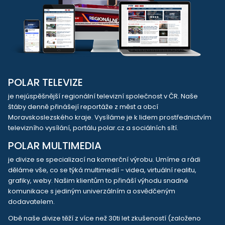
POLAR TELEVIZE
je nejúspěšnější regionální televizní společnost v ČR. Naše
štáby denně přinášejí reportáže z měst a obcí
Moravskoslezského kraje. Vysíláme je k lidem prostřednictvím
televizního vysílání, portálu polar.cz a sociálních sítí.
POLAR MULTIMEDIA
je divize se specializací na komerční výrobu. Umíme a rádi
děláme vše, co se týká multimedií - videa, virtuální realitu,
grafiky, weby. Našim klientům to přináší výhodu snadné
komunikace s jediným univerzálním a osvědčeným
dodavatelem.
Obě naše divize těží z více než 30ti let zkušeností (založeno