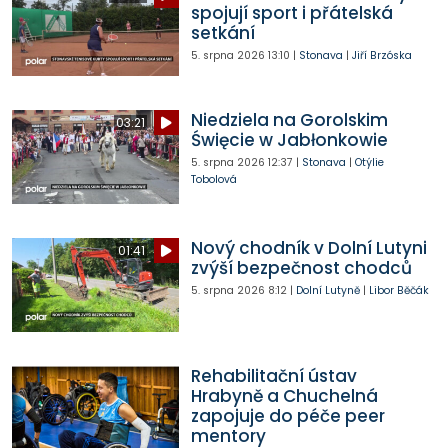
spojují sport i přátelská
setkání
5. srpna 2026
13:10
|
Stonava
|
Jiří Brzóska
Niedziela na Gorolskim
03:21
Święcie w Jabłonkowie
5. srpna 2026
12:37
|
Stonava
|
Otýlie
Tobolová
Nový chodník v Dolní Lutyni
01:41
zvýší bezpečnost chodců
5. srpna 2026
8:12
|
Dolní Lutyně
|
Libor Běčák
Rehabilitační ústav
Hrabyně a Chuchelná
zapojuje do péče peer
mentory