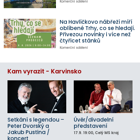
Komerční sdělení
Na Havlíčkovo nábřeží míří
oblíbené Trhy, co se hledají.
Přivezou novinky i více než
čtyřicet stánků
Komerční sdělení
Kam vyrazit - Karvinsko
Setkání s legendou –
Úvěr/divadelní
Peter Dvorský a
představení
Jakub Pustina /
17.9.
19:00
, Celý MS kraj
koncert