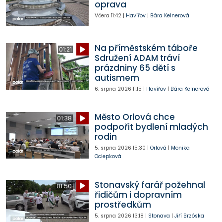
oprava
Včera
11:42
|
Havířov
|
Bára Kelnerová
Na příměstském táboře
01:21
Sdružení ADAM tráví
prázdniny 65 dětí s
autismem
6. srpna 2026
11:15
|
Havířov
|
Bára Kelnerová
Město Orlová chce
01:38
podpořit bydlení mladých
rodin
5. srpna 2026
15:30
|
Orlová
|
Monika
Ociepková
Stonavský farář požehnal
01:50
řidičům i dopravním
prostředkům
5. srpna 2026
13:18
|
Stonava
|
Jiří Brzóska