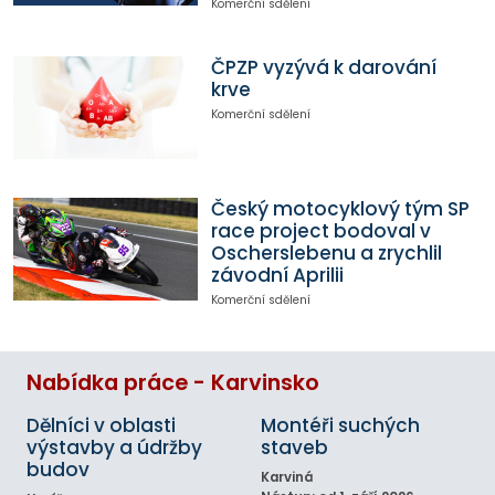
Komerční sdělení
ČPZP vyzývá k darování
krve
Komerční sdělení
Český motocyklový tým SP
race project bodoval v
Oscherslebenu a zrychlil
závodní Aprilii
Komerční sdělení
Nabídka práce - Karvinsko
Dělníci v oblasti
Montéři suchých
výstavby a údržby
staveb
budov
Karviná