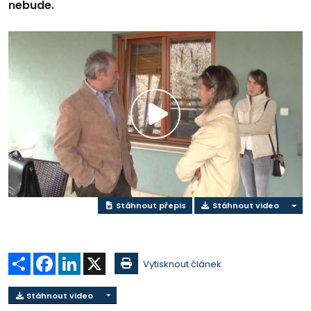
nebude.
Přehrát
video
Stáhnout přepis
Stáhnout video
Sdílet
Facebook
LinkedIn
X
Vytisknout článek
Stáhnout video