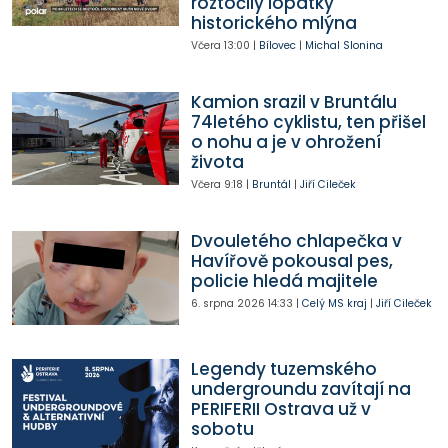
roztočily lopatky
historického mlýna
Včera
13:00
|
Bílovec
|
Michal Slonina
Kamion srazil v Bruntálu
74letého cyklistu, ten přišel
o nohu a je v ohrožení
života
Včera
9:18
|
Bruntál
|
Jiří Cileček
Dvouletého chlapečka v
Havířově pokousal pes,
policie hledá majitele
6. srpna 2026
14:33
|
Celý MS kraj
|
Jiří Cileček
Legendy tuzemského
undergroundu zavítají na
PERIFERII Ostrava už v
sobotu