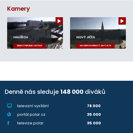
Kamery
HAVÍŘOV
NOVÝ JIČÍN
NÁMĚSTÍ REPUBLIKY, HAVÍŘOV
MASARYKOVO NÁMĚSTÍ, NOVÝ JIČÍN
Denně nás sleduje
148 000
diváků
televizní vysílání
78 000
portál polar.cz
35 000
televize.polar
35 000