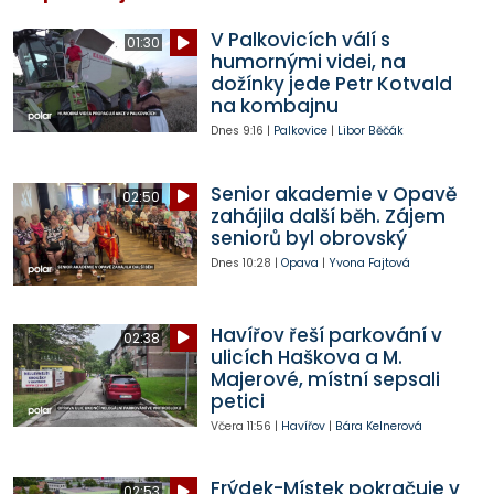
V Palkovicích válí s
01:30
humornými videi, na
dožínky jede Petr Kotvald
na kombajnu
Dnes
9:16
|
Palkovice
|
Libor Běčák
Senior akademie v Opavě
02:50
zahájila další běh. Zájem
seniorů byl obrovský
Dnes
10:28
|
Opava
|
Yvona Fajtová
Havířov řeší parkování v
02:38
ulicích Haškova a M.
Majerové, místní sepsali
petici
Včera
11:56
|
Havířov
|
Bára Kelnerová
Frýdek-Místek pokračuje v
02:53