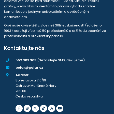
děláme vše, co se týká multimedií - videa, virtuální realitu,
grafiky, weby. Našim klientům to přináší výhodu snadné
komunikace s jediným univerzálním a osvědčeným
dodavatelem.
Obě naše divize těží z více než 30ti let zkušeností (založeno
1993), sdružují více než 50 profesionálů a drží řadu ocenění za
profesionalitu a proklientský přístup.
Kontaktujte nás
552 303 303
(Nezasílejte SMS, děkujeme)
polar@polar.cz
Adresa:
Boleslavova 710/19
Ostrava-Mariánské Hory
709 00
Česká republika