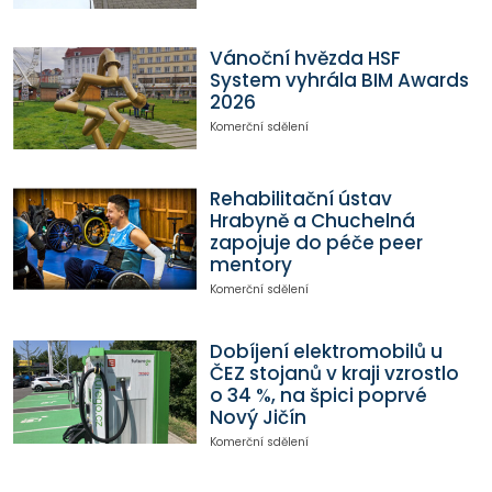
Vánoční hvězda HSF
System vyhrála BIM Awards
2026
Komerční sdělení
Rehabilitační ústav
Hrabyně a Chuchelná
zapojuje do péče peer
mentory
Komerční sdělení
Dobíjení elektromobilů u
ČEZ stojanů v kraji vzrostlo
o 34 %, na špici poprvé
Nový Jičín
Komerční sdělení