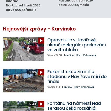
Nástup: od 1. září 2026
Havířov
od 28 000 Kč/měsíc
Nástup: od 1. září 2026
od 25 500 Kč/měsíc
Nejnovější zprávy - Karvinsko
Oprava ulic v Havířově
01:22
ukončí nelegální parkování
ve vnitrobloku
Včera
15:08
|
Havířov
|
Bára Kelnerová
Rekonstrukce zimního
03:00
stadionu v Havířově míří do
finále
Včera
11:51
|
Havířov
|
Bára Kelnerová
Fontánu na náměstí Nad
02:43
Terasou čeká rozsáhlá