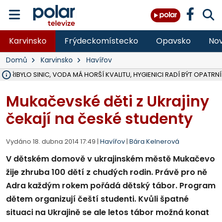
Karvinsko
Frýdeckomístecko
Opavsko
Nov
Domů
Karvinsko
Havířov
Ě PŘIBYLO SINIC, VODA MÁ HORŠÍ KVALITU, HYGIENICI RADÍ BÝT OPATRNÍ
ÚOHS DAL ZÁTORU POKUTU 100 000 ZA CHYBY V ZAKÁZCE NA OBN
AREÁL LODIČEK V KARVINÉ SE PŘIPRAVUJE NA VELKOU REKONSTRUKC
KARVINÁ ZNÁ BUDOUCÍ PODOBU AREÁLU LODIČKY V PARKU BOŽEN
CYKLISTU (74) SRAZIL V BRUNTÁLU KAMION, JE V OHROŽENÍ ŽIVOTA,
POLICIE HLEDÁ PŘÍPADNÉ SVĚDKY, KTEŘÍ POMŮŽOU OBJASNIT PRŮ
RADNÍ OSTRAVY A POSLANKYNĚ A. HOFFMANNOVÁ ZA PIRÁTY PODA
NA POSTUP MINISTERSTVA ŽIVOTNÍHO PROSTŘEDÍ V KAUZE HALDY 
MUŽ V PŘÍBOŘE SE VÁŽNĚ ZRANIL PŘI PRÁCI S ROZBRUŠOVAČKOU, I
SLEZSKÁ OSTRAVA PŘIPRAVUJE PROJEKTOVOU DOKUMENTACI PRO 
PODEZŘELÝ BALÍČEK ZASTAVIL PROVOZ NA NÁDRAŽÍ VE F-M, ČEKÁ 
CHLAPEČKA (2) V HAVÍŘOVĚ POKOUSAL PES, POLICIE HLEDÁ MAJITEL
MS KRAJ VYBUDUJE ZA 40 MILIONŮ V JABLUNKOVĚ NOVÝ MOST PŘES O
FOTBALISTA LAURI LAINE SE VRACÍ Z BANÍKU OSTRAVA NA PŮL ROK
F-M DOKONČIL VOLNOČASOVÝ AREÁL RIVKA PARK ZA 62 MILIONŮ,
Mukačevské děti z Ukrajiny
čekají na české studenty
Vydáno 18. dubna 2014 17:49 |
Havířov
|
Bára Kelnerová
V dětském domově v ukrajinském městě Mukačevo
žije zhruba 100 dětí z chudých rodin. Právě pro ně
Adra každým rokem pořádá dětský tábor. Program
dětem organizují čeští studenti. Kvůli špatné
situaci na Ukrajině se ale letos tábor možná konat