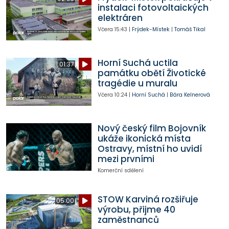
instalaci fotovoltaických
elektráren
Včera
15:43
|
Frýdek-Místek
|
Tomáš Tikal
Horní Suchá uctila
01:37
památku obětí Životické
tragédie u muralu
Včera
10:24
|
Horní Suchá
|
Bára Kelnerová
Nový český film Bojovník
ukáže ikonická místa
Ostravy, místní ho uvidí
mezi prvními
Komerční sdělení
STOW Karviná rozšiřuje
05:00
výrobu, přijme 40
zaměstnanců