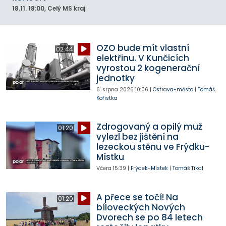
18.11.
18:00
, Celý MS kraj
OZO bude mít vlastní
02:44
elektřinu. V Kunčicích
vyrostou 2 kogenerační
jednotky
6. srpna 2026
10:06
|
Ostrava-město
|
Tomáš
Kořistka
Zdrogovaný a opilý muž
01:20
vylezl bez jištění na
lezeckou stěnu ve Frýdku-
Místku
Včera
15:39
|
Frýdek-Místek
|
Tomáš Tikal
A přece se točí! Na
01:20
bíloveckých Nových
Dvorech se po 84 letech