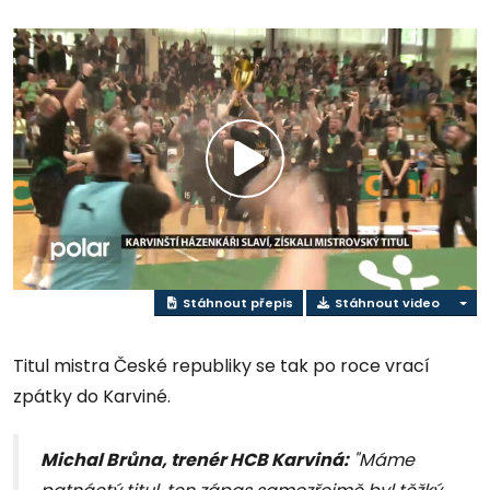
Přehrát
video
Stáhnout přepis
Stáhnout video
Titul mistra České republiky se tak po roce vrací
zpátky do Karviné.
Michal Brůna, trenér HCB Karviná:
"Máme