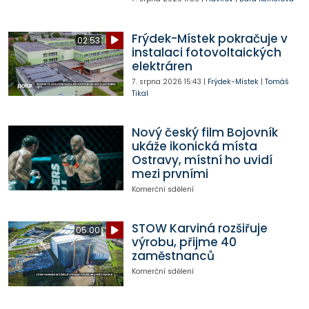
Frýdek-Místek pokračuje v
02:53
instalaci fotovoltaických
elektráren
7. srpna 2026
15:43
|
Frýdek-Místek
|
Tomáš
Tikal
Nový český film Bojovník
ukáže ikonická místa
Ostravy, místní ho uvidí
mezi prvními
Komerční sdělení
STOW Karviná rozšiřuje
05:00
výrobu, přijme 40
zaměstnanců
Komerční sdělení