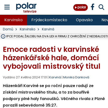
Karvinsko
Frýdeckomístecko
Opavsko
Nov
Domů
Karvinsko
Karviná
ÁSTUPCE PODAL ŽALOBU NA DVA LIDI A FIRMU Z OHROŽENÍ Z NEDBALOSTI
NA SLEZSKÉ HARTĚ PŘIBYLO SINIC, VODA MÁ HORŠÍ KVALITU, HYGIENI
NA BÍLOVECKÝCH NOVÝCH DVORECH SE PO 84 LETECH ROZTOČILY L
KARVINSKÉ MOŘE ZÍSKÁ NOVÉ GASTRO ZÁZEMÍ S VYHLÍDKOVOU TER
REKONSTRUKCE MATEŘSKÉ ŠKOLY V CHLEBIČOVĚ MÍŘÍ DO FINÁLE, VÍ
CYKLISTU (74) SRAZIL V BRUNTÁLU KAMION, JE V OHROŽENÍ ŽIVOTA,
POLICIE HLEDÁ PŘÍPADNÉ SVĚDKY, KTEŘÍ POMŮŽOU OBJASNIT PRŮ
MS KRAJ DOKONČIL OPRAVU SILNICE MEZI VRBNEM A HEŘMANOVICEM
SMVAK NABÍZÍ V DOBĚ SUCHA VODU OBCÍM A FIRMÁM, CISTERNY JE
F-M POKRAČUJE V INSTALACI FOTOVOLTAICKÝCH ELEKTRÁREN, REP
SENIOR AKADEMIE V OPAVĚ ZAHÁJILA DALŠÍ BĚH, REPORTÁŽ NA POL
PLANETÁRIUM V OSTRAVĚ CHYSTÁ POZOROVÁNÍ ČÁSTEČNÉHO ZATMĚ
OPRAVA ULIC V HAVÍŘOVĚ UKONČÍ NELEGÁLNÍ PARKOVÁNÍ VE VNI
V HAVÍŘOVĚ SE TĚŽCE ZRANIL MOTORKÁŘ PO SRÁŽCE S AUTEM, INF
TRAGICKÁ SRÁŽKA VLAKU S KAMIONEM V DOLNÍ LUTYNI Z LEDNA 
Emoce radosti v karvinské
házenkářské hale, domácí
vybojovali mistrovský titul
Vydáno 27. května 2024 17:01 |
Karviná
|
Monika Danková
Házenkáři Karviné se po roční pauze radují ze
získání mistrovského titulu, a to za bouřlivé
podpory plné haly fanoušků. Věčného rivala z Plzně
porazili sebevědomě 35:27.