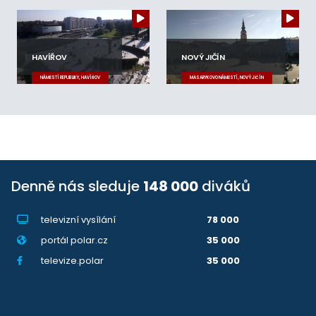
HAVÍŘOV
NOVÝ JIČÍN
NÁMĚSTÍ REPUBLIKY, HAVÍŘOV
MASARYKOVO NÁMĚSTÍ, NOVÝ JIČÍN
Denně nás sleduje
148 000
diváků
televizní vysílání
78 000
portál polar.cz
35 000
televize.polar
35 000