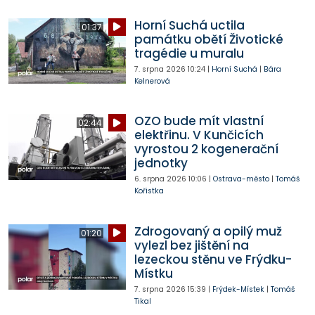
Horní Suchá uctila
01:37
památku obětí Životické
tragédie u muralu
7. srpna 2026
10:24
|
Horní Suchá
|
Bára
Kelnerová
OZO bude mít vlastní
02:44
elektřinu. V Kunčicích
vyrostou 2 kogenerační
jednotky
6. srpna 2026
10:06
|
Ostrava-město
|
Tomáš
Kořistka
Zdrogovaný a opilý muž
01:20
vylezl bez jištění na
lezeckou stěnu ve Frýdku-
Místku
7. srpna 2026
15:39
|
Frýdek-Místek
|
Tomáš
Tikal