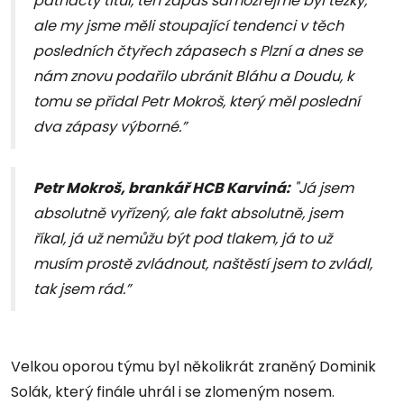
patnáctý titul, ten zápas samozřejmě byl těžký,
ale my jsme měli stoupající tendenci v těch
posledních čtyřech zápasech s Plzní a dnes se
nám znovu podařilo ubránit Bláhu a Doudu, k
tomu se přidal Petr Mokroš, který měl poslední
dva zápasy výborné.”
Petr Mokroš, brankář HCB Karviná:
"Já jsem
absolutně vyřízený, ale fakt absolutně, jsem
říkal, já už nemůžu být pod tlakem, já to už
musím prostě zvládnout, naštěstí jsem to zvládl,
tak jsem rád.”
Velkou oporou týmu byl několikrát zraněný Dominik
Solák, který finále uhrál i se zlomeným nosem.