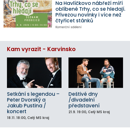
Na Havlíčkovo nábřeží míří
oblíbené Trhy, co se hledají.
Přivezou novinky i více než
čtyřicet stánků
Komerční sdělení
Kam vyrazit - Karvinsko
Setkání s legendou –
Deštivé dny
Peter Dvorský a
/divadelní
Jakub Pustina /
představení
koncert
21.9.
19:00
, Celý MS kraj
18.11.
18:00
, Celý MS kraj