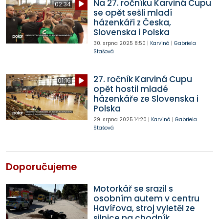
Na 27. ročníku Karviná Cupu
02:34
se opět sešli mladí
házenkáři z Česka,
Slovenska i Polska
30. srpna 2025
8:50
|
Karviná
|
Gabriela
Stašová
27. ročník Karviná Cupu
01:16
opět hostil mladé
házenkáře ze Slovenska i
Polska
29. srpna 2025
14:20
|
Karviná
|
Gabriela
Stašová
Doporučujeme
Motorkář se srazil s
osobním autem v centru
Havířova, stroj vyletěl ze
silnice na chodník