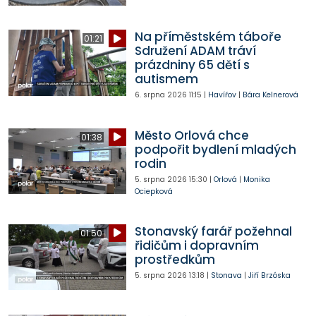
Na příměstském táboře
01:21
Sdružení ADAM tráví
prázdniny 65 dětí s
autismem
6. srpna 2026
11:15
|
Havířov
|
Bára Kelnerová
Město Orlová chce
01:38
podpořit bydlení mladých
rodin
5. srpna 2026
15:30
|
Orlová
|
Monika
Ociepková
Stonavský farář požehnal
01:50
řidičům i dopravním
prostředkům
5. srpna 2026
13:18
|
Stonava
|
Jiří Brzóska