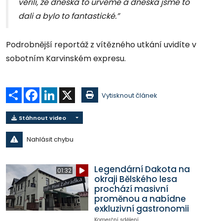
věřili, že dneska to urveme a dneska jsme to
dali a bylo to fantastické.”
Podrobnější reportáž z vítězného utkání uvidíte v
sobotním Karvinském expresu.
Sdílet
Facebook
LinkedIn
X
Vytisknout článek
Stáhnout video
Nahlásit chybu
Legendární Dakota na
01:32
okraji Bělského lesa
prochází masivní
proměnou a nabídne
exkluzivní gastronomii
Komerční sdělení