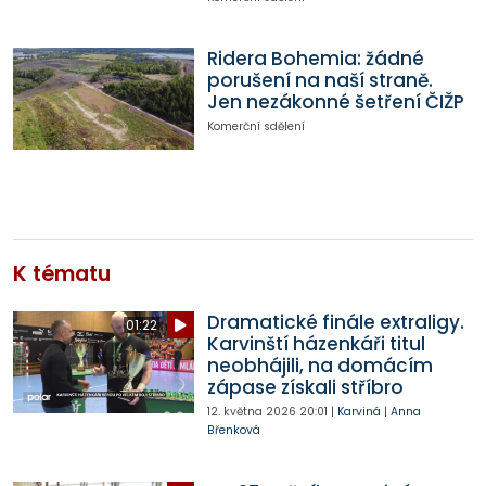
Ridera Bohemia: žádné
porušení na naší straně.
Jen nezákonné šetření ČIŽP
Komerční sdělení
K tématu
Dramatické finále extraligy.
01:22
Karvinští házenkáři titul
neobhájili, na domácím
zápase získali stříbro
12. května 2026
20:01
|
Karviná
|
Anna
Břenková