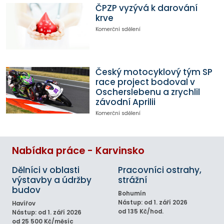
ČPZP vyzývá k darování
krve
Komerční sdělení
Český motocyklový tým SP
race project bodoval v
Oscherslebenu a zrychlil
závodní Aprilii
Komerční sdělení
Nabídka práce - Karvinsko
Dělníci v oblasti
Pracovníci ostrahy,
výstavby a údržby
strážní
budov
Bohumín
Nástup: od 1. září 2026
Havířov
od 135 Kč/hod.
Nástup: od 1. září 2026
od 25 500 Kč/měsíc