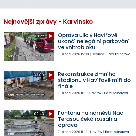
Nejnovější zprávy - Karvinsko
Oprava ulic v Havířově
01:22
ukončí nelegální parkování
ve vnitrobloku
7. srpna 2026
15:08
|
Havířov
|
Bára Kelnerová
Rekonstrukce zimního
03:00
stadionu v Havířově míří do
finále
7. srpna 2026
11:51
|
Havířov
|
Bára Kelnerová
Fontánu na náměstí Nad
02:43
Terasou čeká rozsáhlá
oprava
7. srpna 2026
11:42
|
Havířov
|
Bára Kelnerová