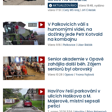
AKTUALIZOVÁNO
Včera
18:48
,
vydáno
včera
17:51
|
Celý MS kraj
|
Jiří Cileček
V Palkovicích válí s
01:30
humornými videi, na
dožínky jede Petr Kotvald
na kombajnu
Včera
9:16
|
Palkovice
|
Libor Běčák
Senior akademie v Opavě
02:50
zahájila další běh. Zájem
seniorů byl obrovský
Včera
10:28
|
Opava
|
Yvona Fajtová
Havířov řeší parkování v
02:38
ulicích Haškova a M.
Majerové, místní sepsali
petici
7. srpna 2026
11:56
|
Havířov
|
Bára Kelnerová