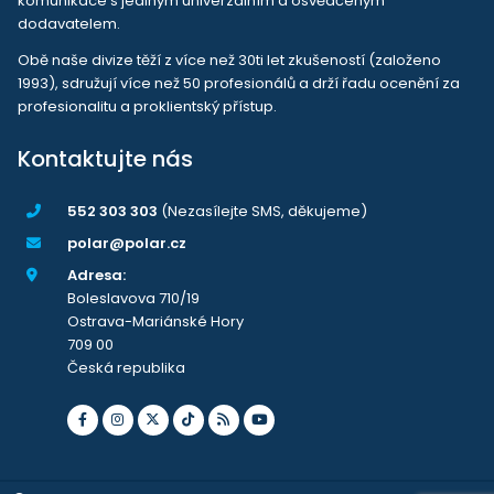
komunikace s jediným univerzálním a osvědčeným
dodavatelem.
Obě naše divize těží z více než 30ti let zkušeností (založeno
1993), sdružují více než 50 profesionálů a drží řadu ocenění za
profesionalitu a proklientský přístup.
Kontaktujte nás
552 303 303
(Nezasílejte SMS, děkujeme)
polar@polar.cz
Adresa:
Boleslavova 710/19
Ostrava-Mariánské Hory
709 00
Česká republika