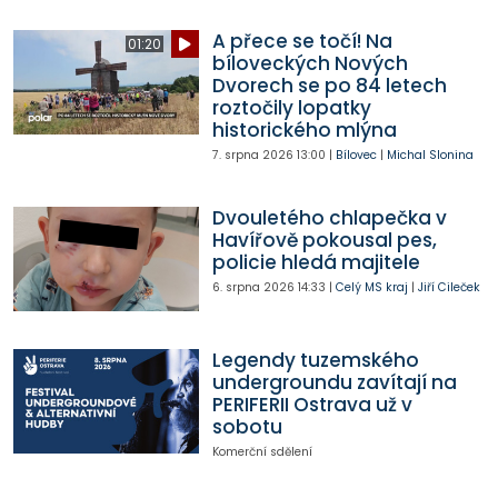
A přece se točí! Na
01:20
bíloveckých Nových
Dvorech se po 84 letech
roztočily lopatky
historického mlýna
7. srpna 2026
13:00
|
Bílovec
|
Michal Slonina
Dvouletého chlapečka v
Havířově pokousal pes,
policie hledá majitele
6. srpna 2026
14:33
|
Celý MS kraj
|
Jiří Cileček
Legendy tuzemského
undergroundu zavítají na
PERIFERII Ostrava už v
sobotu
Komerční sdělení