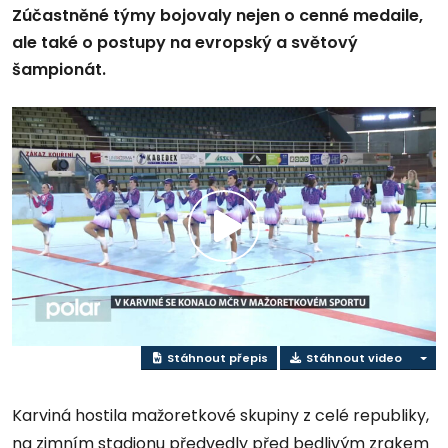
Zúčastněné týmy bojovaly nejen o cenné medaile,
ale také o postupy na evropský a světový
šampionát.
Přehrát
video
Stáhnout přepis
Stáhnout video
Karviná hostila mažoretkové skupiny z celé republiky,
na zimním stadionu předvedly před bedlivým zrakem