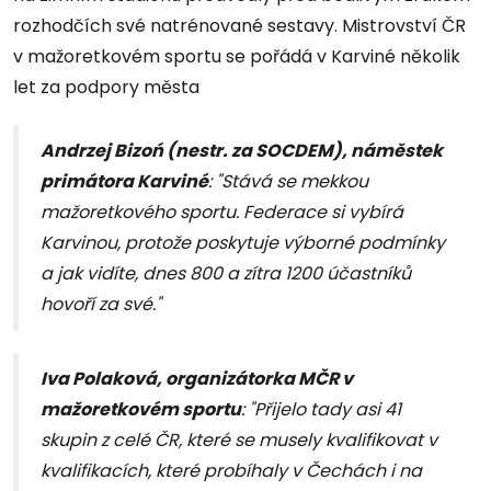
rozhodčích své natrénované sestavy. Mistrovství ČR
v mažoretkovém sportu se pořádá v Karviné několik
let za podpory města
Andrzej Bizoń (nestr. za SOCDEM), náměstek
primátora Karviné
: "Stává se mekkou
mažoretkového sportu. Federace si vybírá
Karvinou, protože poskytuje výborné podmínky
a jak vidíte, dnes 800 a zítra 1200 účastníků
hovoří za své."
Iva Polaková, organizátorka MČR v
mažoretkovém sportu
: "Přijelo tady asi 41
skupin z celé ČR, které se musely kvalifikovat v
kvalifikacích, které probíhaly v Čechách i na