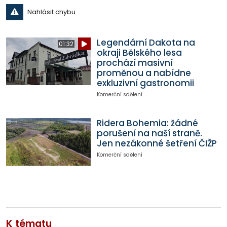
Nahlásit chybu
Legendární Dakota na
01:32
okraji Bělského lesa
prochází masivní
proměnou a nabídne
exkluzivní gastronomii
Komerční sdělení
Ridera Bohemia: žádné
porušení na naší straně.
Jen nezákonné šetření ČIŽP
Komerční sdělení
K tématu