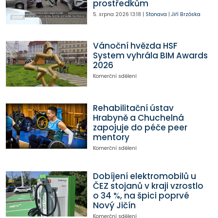
prostředkům
5. srpna 2026
13:18
|
Stonava
|
Jiří Brzóska
Vánoční hvězda HSF
System vyhrála BIM Awards
2026
Komerční sdělení
Rehabilitační ústav
Hrabyně a Chuchelná
zapojuje do péče peer
mentory
Komerční sdělení
Dobíjení elektromobilů u
ČEZ stojanů v kraji vzrostlo
o 34 %, na špici poprvé
Nový Jičín
Komerční sdělení