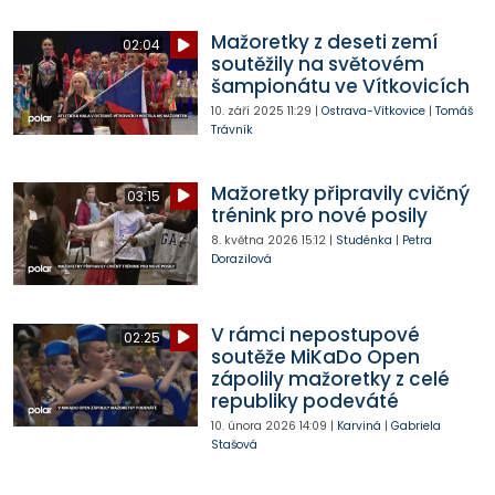
Mažoretky z deseti zemí
02:04
soutěžily na světovém
šampionátu ve Vítkovicích
10. září 2025
11:29
|
Ostrava-Vítkovice
|
Tomáš
Trávník
Mažoretky připravily cvičný
03:15
trénink pro nové posily
8. května 2026
15:12
|
Studénka
|
Petra
Dorazilová
V rámci nepostupové
02:25
soutěže MiKaDo Open
zápolily mažoretky z celé
republiky podeváté
10. února 2026
14:09
|
Karviná
|
Gabriela
Stašová