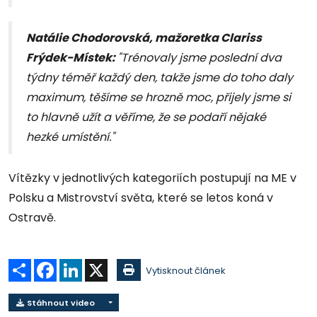
Natálie Chodorovská, mažoretka Clariss
Frýdek-Místek:
"Trénovaly jsme poslední dva
týdny téměř každý den, takže jsme do toho daly
maximum, těšíme se hrozně moc, přijely jsme si
to hlavně užít a věříme, že se podaří nějaké
hezké umístění."
Vítězky v jednotlivých kategoriích postupují na ME v
Polsku a Mistrovství světa, které se letos koná v
Ostravě.
Sdílet
Facebook
LinkedIn
X
Vytisknout článek
Stáhnout video