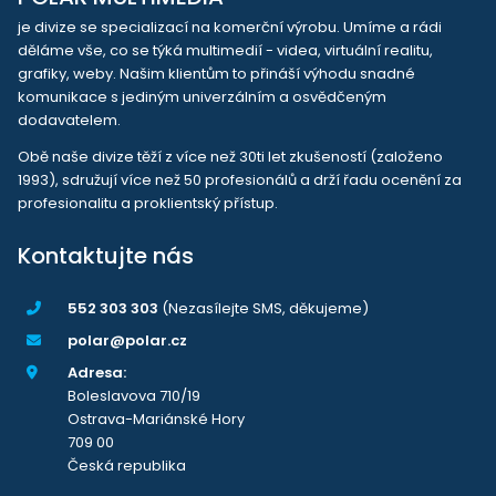
je divize se specializací na komerční výrobu. Umíme a rádi
děláme vše, co se týká multimedií - videa, virtuální realitu,
grafiky, weby. Našim klientům to přináší výhodu snadné
komunikace s jediným univerzálním a osvědčeným
dodavatelem.
Obě naše divize těží z více než 30ti let zkušeností (založeno
1993), sdružují více než 50 profesionálů a drží řadu ocenění za
profesionalitu a proklientský přístup.
Kontaktujte nás
552 303 303
(Nezasílejte SMS, děkujeme)
polar@polar.cz
Adresa:
Boleslavova 710/19
Ostrava-Mariánské Hory
709 00
Česká republika