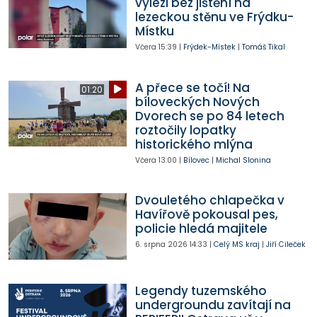
vylezl bez jištění na
lezeckou stěnu ve Frýdku-
Místku
Včera
15:39
|
Frýdek-Místek
|
Tomáš Tikal
A přece se točí! Na
01:20
bíloveckých Nových
Dvorech se po 84 letech
roztočily lopatky
historického mlýna
Včera
13:00
|
Bílovec
|
Michal Slonina
Dvouletého chlapečka v
Havířově pokousal pes,
policie hledá majitele
6. srpna 2026
14:33
|
Celý MS kraj
|
Jiří Cileček
Legendy tuzemského
undergroundu zavítají na