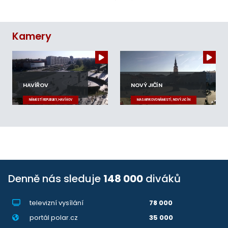
Kamery
HAVÍŘOV
NOVÝ JIČÍN
NÁMĚSTÍ REPUBLIKY, HAVÍŘOV
MASARYKOVO NÁMĚSTÍ, NOVÝ JIČÍN
Denně nás sleduje
148 000
diváků
televizní vysílání
78 000
portál polar.cz
35 000