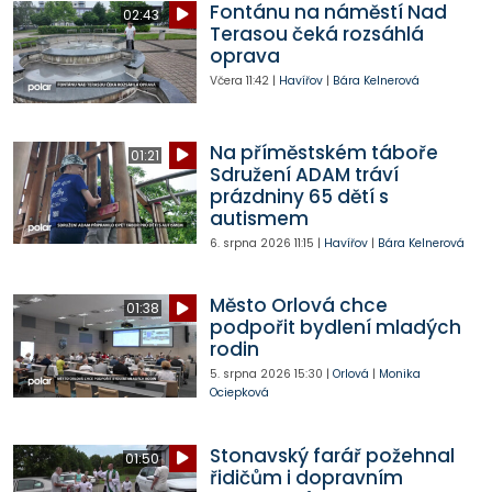
Fontánu na náměstí Nad
02:43
Terasou čeká rozsáhlá
oprava
Včera
11:42
|
Havířov
|
Bára Kelnerová
Na příměstském táboře
01:21
Sdružení ADAM tráví
prázdniny 65 dětí s
autismem
6. srpna 2026
11:15
|
Havířov
|
Bára Kelnerová
Město Orlová chce
01:38
podpořit bydlení mladých
rodin
5. srpna 2026
15:30
|
Orlová
|
Monika
Ociepková
Stonavský farář požehnal
01:50
řidičům i dopravním