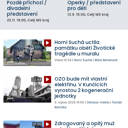
Pozdě příchozí /
Operky / představení
divadelní
pro děti
představení
13.9.
15:00
, Celý MS kraj
23.11.
19:00
, Celý MS kraj
Horní Suchá uctila
01:37
památku obětí Životické
tragédie u muralu
Včera
10:24
|
Horní Suchá
|
Bára Kelnerová
OZO bude mít vlastní
02:44
elektřinu. V Kunčicích
vyrostou 2 kogenerační
jednotky
6. srpna 2026
10:06
|
Ostrava-město
|
Tomáš
Kořistka
Zdrogovaný a opilý muž
01:20