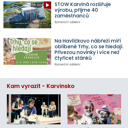
STOW Karviná rozšiřuje
05:00
výrobu, přijme 40
zaměstnanců
Komerční sdělení
Na Havlíčkovo nábřeží míří
oblíbené Trhy, co se hledají.
Přivezou novinky i více než
čtyřicet stánků
Komerční sdělení
Kam vyrazit - Karvinsko