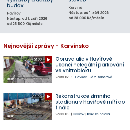
budov
Karviná
Nástup: od 1. září 2026
Havířov
od 28 000 Kč/měsíc
Nástup: od 1. září 2026
od 25 500 Kč/měsíc
Nejnovější zprávy - Karvinsko
Oprava ulic v Havířově
01:22
ukončí nelegální parkování
ve vnitrobloku
Včera
15:08
|
Havířov
|
Bára Kelnerová
Rekonstrukce zimního
03:00
stadionu v Havířově míří do
finále
Včera
11:51
|
Havířov
|
Bára Kelnerová