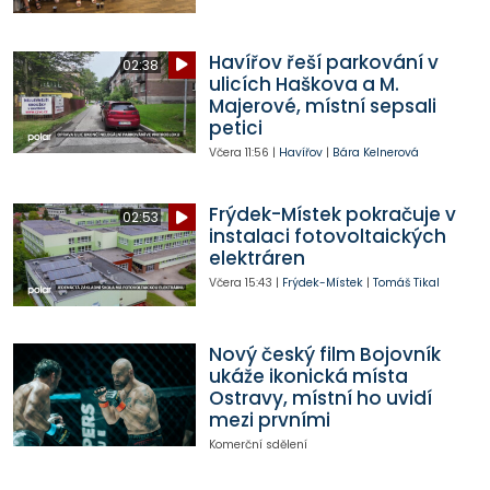
Havířov řeší parkování v
02:38
ulicích Haškova a M.
Majerové, místní sepsali
petici
Včera
11:56
|
Havířov
|
Bára Kelnerová
Frýdek-Místek pokračuje v
02:53
instalaci fotovoltaických
elektráren
Včera
15:43
|
Frýdek-Místek
|
Tomáš Tikal
Nový český film Bojovník
ukáže ikonická místa
Ostravy, místní ho uvidí
mezi prvními
Komerční sdělení