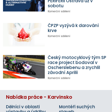
PERIFERII Ostrava už v
sobotu
Komerční sdělení
ČPZP vyzývá k darování
krve
Komerční sdělení
Český motocyklový tým SP
race project bodoval v
Oscherslebenu a zrychlil
závodní Aprilii
Komerční sdělení
Nabídka práce - Karvinsko
Dělníci v oblasti
Montéři suchých
výstavby a údržby
staveb