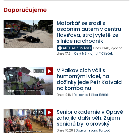
Doporučujeme
Motorkář se srazil s
osobním autem v centru
Havířova, stroj vyletěl ze
silnice na chodník
AKTUALIZOVÁNO
Dnes
18:48
,
vydáno
dnes
17:51
|
Celý MS kraj
|
Jiří Cileček
V Palkovicích válí s
01:30
humornými videi, na
dožínky jede Petr Kotvald
na kombajnu
Dnes
9:16
|
Palkovice
|
Libor Běčák
Senior akademie v Opavě
02:50
zahájila další běh. Zájem
seniorů byl obrovský
Dnes
10:28
|
Opava
|
Yvona Fajtová