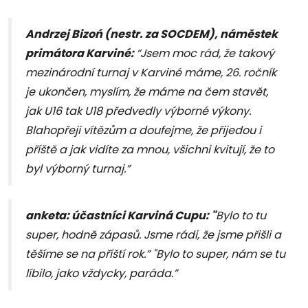
Andrzej Bizoń (nestr. za SOCDEM), náměstek
primátora Karviné:
“Jsem moc rád, že takový
mezinárodní turnaj v Karviné máme, 26. ročník
je ukončen, myslím, že máme na čem stavět,
jak U16 tak U18 předvedly výborné výkony.
Blahopřeji vítězům a doufejme, že přijedou i
příště a jak vidíte za mnou, všichni kvitují, že to
byl výborný turnaj.”
anketa: účastníci Karviná Cupu: "
Bylo to tu
super, hodně zápasů. Jsme rádi, že jsme přišli a
těšíme se na příští rok.” "Bylo to super, nám se tu
líbilo, jako vždycky, paráda.”