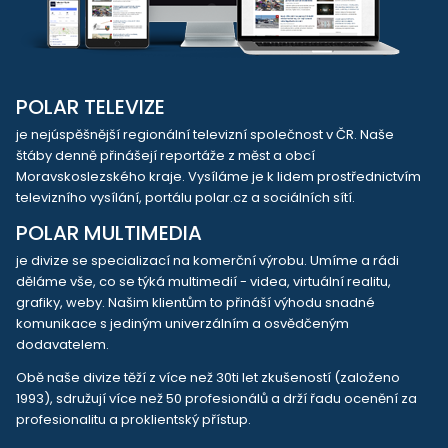
POLAR TELEVIZE
je nejúspěšnější regionální televizní společnost v ČR. Naše
štáby denně přinášejí reportáže z měst a obcí
Moravskoslezského kraje. Vysíláme je k lidem prostřednictvím
televizního vysílání, portálu polar.cz a sociálních sítí.
POLAR MULTIMEDIA
je divize se specializací na komerční výrobu. Umíme a rádi
děláme vše, co se týká multimedií - videa, virtuální realitu,
grafiky, weby. Našim klientům to přináší výhodu snadné
komunikace s jediným univerzálním a osvědčeným
dodavatelem.
Obě naše divize těží z více než 30ti let zkušeností (založeno
1993), sdružují více než 50 profesionálů a drží řadu ocenění za
profesionalitu a proklientský přístup.