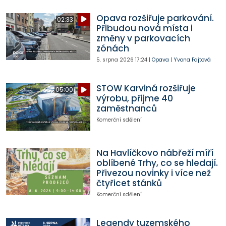
Opava rozšiřuje parkování.
02:33
Přibudou nová místa i
změny v parkovacích
zónách
5. srpna 2026
17:24
|
Opava
|
Yvona Fajtová
STOW Karviná rozšiřuje
05:00
výrobu, přijme 40
zaměstnanců
Komerční sdělení
Na Havlíčkovo nábřeží míří
oblíbené Trhy, co se hledají.
Přivezou novinky i více než
čtyřicet stánků
Komerční sdělení
Legendy tuzemského