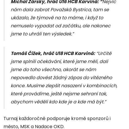
Michal Žárský, hráč U16 HCB Karviná: “
Nejvíc
nám dala zabrat Považská Bystrica, tam se
ukázalo, že týmově na to máme, i když to
nemuselo vypadat od začátku, ale nakonec
jsme to uhráli ten výsledek.”
Tomáš Čížek, hráč U18 HCB Karviná:
“Určitě
jsme splnili očekávání, které jsme měli, dali
jsme do toho všechno, akorát se nám
nepovedlo dovést žádný zápas do vítězného
konce. Musíme zlepšit nasazení v kombinacích,
které provádíme, ještě nejsme sehraní tak,
abychom věděli kdo kde je a kde má být.”
Turnaj každoročně podporuje kromě sponzorů i
město, MSK a Nadace OKD.