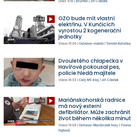
Dnes
9:18
|
Bruntál
|
Jiří Cileček
OZO bude mít vlastní
02:44
elektřinu. V Kunčicích
vyrostou 2 kogenerační
jednotky
Včera
10:06
|
Ostrava-město
|
Tomáš Kořistka
Dvouletého chlapečka v
Havířově pokousal pes,
policie hledá majitele
Včera
14:33
|
Celý MS kraj
|
Jiří Cileček
Mariánskohorská radnice
01:56
má nový externí
defibrilátor. Může zachránit
život během několika minut
Včera
19:04
|
Ostrava-Mariánské hory
|
Yvona
Fajtová