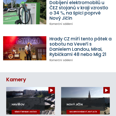
Dobíjení elektromobilů u
ČEZ stojanů v kraji vzrostlo
o 34 %, na špici poprvé
Nový Jičín
Komerční sdělení
Hrady CZ míří tento pátek a
sobotu na Veveří s
Danielem Landou, Mirai,
Rybičkami 48 nebo Mig 21
Komerční sdělení
Kamery
HAVÍŘOV
NOVÝ JIČÍN
NÁMĚSTÍ REPUBLIKY, HAVÍŘOV
MASARYKOVO NÁMĚSTÍ, NOVÝ JIČÍN