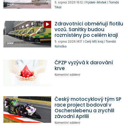
5. srpna 2026
16:12
|
Frýdek-Místek
|
Tomáš
Tikal
Zdravotníci obměňují flotilu
01:18
vozů. Sanitky budou
rozmístěny po celém kraji
5. srpna 2026
14:17
|
Celý MS kraj
|
Tomáš
Kořistka
ČPZP vyzývá k darování
krve
Komerční sdělení
Český motocyklový tým SP
race project bodoval v
Oscherslebenu a zrychlil
závodní Aprilii
Komerční sdělení