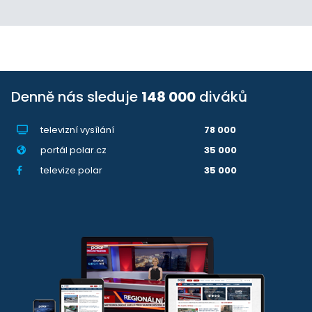
Denně nás sleduje
148 000
diváků
televizní vysílání
78 000
portál polar.cz
35 000
televize.polar
35 000