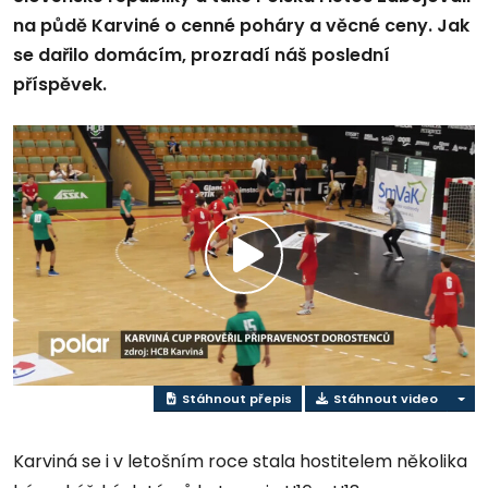
na půdě Karviné o cenné poháry a věcné ceny. Jak
se dařilo domácím, prozradí náš poslední
příspěvek.
Přehrát
video
Stáhnout přepis
Stáhnout video
Karviná se i v letošním roce stala hostitelem několika