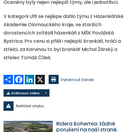
Oceněny byly nejen nejlepší týmy, ale i jednotlivci.
V kategorii U16 se nejlépe dařilo týmu z Házenkářské
Akademie Olomouckého kraje, ve starších
dorostencích zvítězili házenkáři z MŠK Povážská
Bystrica. Pro cenu si přišli i nejlepší brankáři, hráči a
střelci, za Karvinou to byl brankář Michal Žárský a
střelec Tomáš Čížek.
Sdílet
Facebook
LinkedIn
X
Vytisknout článek
Stáhnout video
Nahlásit chybu
Ridera Bohemia: žádné
porušení na naší straně.