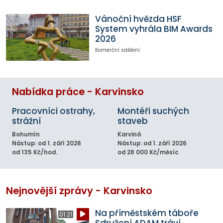
Vánoční hvězda HSF
System vyhrála BIM Awards
2026
Komerční sdělení
Nabídka práce - Karvinsko
Pracovníci ostrahy,
Montéři suchých
strážní
staveb
Bohumín
Karviná
Nástup: od 1. září 2026
Nástup: od 1. září 2026
od 135 Kč/hod.
od 28 000 Kč/měsíc
Nejnovější zprávy - Karvinsko
Na příměstském táboře
01:21
Sdružení ADAM tráví