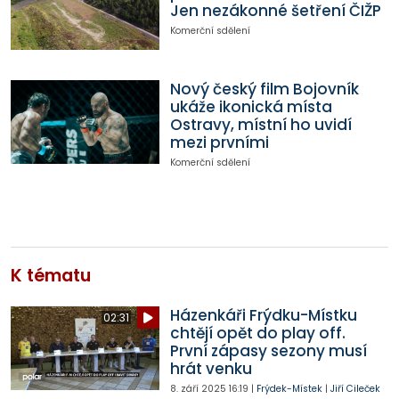
Jen nezákonné šetření ČIŽP
Komerční sdělení
Nový český film Bojovník
ukáže ikonická místa
Ostravy, místní ho uvidí
mezi prvními
Komerční sdělení
K tématu
Házenkáři Frýdku-Místku
02:31
chtějí opět do play off.
První zápasy sezony musí
hrát venku
8. září 2025
16:19
|
Frýdek-Místek
|
Jiří Cileček