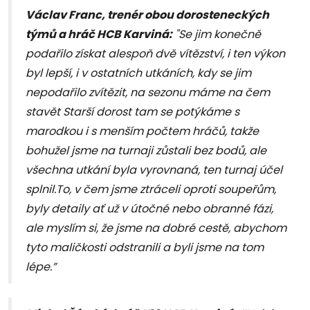
Václav Franc, trenér obou dorosteneckých
týmů a hráč HCB Karviná:
"Se jim konečně
podařilo získat alespoň dvě vítězství, i ten výkon
byl lepší, i v ostatních utkáních, kdy se jim
nepodařilo zvítězit, na sezonu máme na čem
stavět Starší dorost tam se potýkáme s
marodkou i s menším počtem hráčů, takže
bohužel jsme na turnaji zůstali bez bodů, ale
všechna utkání byla vyrovnaná, ten turnaj účel
splnil.To, v čem jsme ztráceli oproti soupeřům,
byly detaily ať už v útočné nebo obranné fázi,
ale myslím si, že jsme na dobré cestě, abychom
tyto maličkosti odstranili a byli jsme na tom
lépe.”