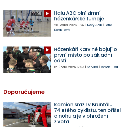
Halu ABC plní zimní
03:05
házenkářské turnaje
28. ledna 2026
15:47
|
Nový Jičín
|
Petra
Dorazilová
Házenkáři Karviné bojují o
01:20
první místo po základní
části
12. února 2026
12:53
|
Karviná
|
Tomáš Tikal
Doporučujeme
Kamion srazil v Bruntálu
74letého cyklistu, ten přišel
o nohu a je v ohrožení
života