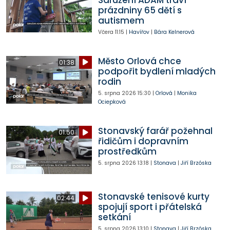
prázdniny 65 dětí s
autismem
Včera
11:15
|
Havířov
|
Bára Kelnerová
Město Orlová chce
01:38
podpořit bydlení mladých
rodin
5. srpna 2026
15:30
|
Orlová
|
Monika
Ociepková
Stonavský farář požehnal
01:50
řidičům i dopravním
prostředkům
5. srpna 2026
13:18
|
Stonava
|
Jiří Brzóska
Stonavské tenisové kurty
02:44
spojují sport i přátelská
setkání
5. srpna 2026
13:10
|
Stonava
|
Jiří Brzóska