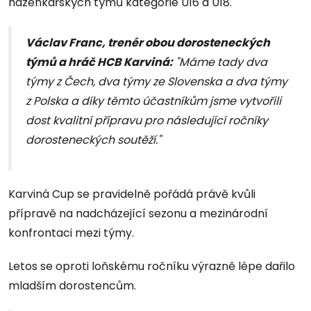
házenkářských týmů kategorie U16 a U18.
Václav Franc
, trenér obou dorosteneckých
týmů a hráč HCB Karviná:
"
Máme tady dva
týmy z Čech, dva týmy ze Slovenska a dva týmy
z Polska a díky těmto účastníkům jsme vytvořili
dost kvalitní přípravu pro následující ročníky
dorosteneckých soutěží."
Karviná Cup se pravidelně pořádá právě kvůli
přípravě na nadcházející sezonu a mezinárodní
konfrontaci mezi týmy.
Letos se oproti loňskému ročníku výrazně lépe dařilo
mladším dorostencům.