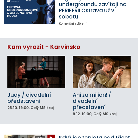
undergroundu zavítají na
PERIFERII Ostrava už v
sobotu
Komerční sdělení
Kam vyrazit - Karvinsko
Judy / divadelní
Ani za milion! /
představení
divadelní
představení
25.10.
19:00
, Celý MS kraj
9.12.
19:00
, Celý MS kraj
Když jde teplota nad třicet,