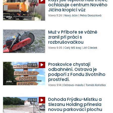
01:20
ochlazuje centrum Nového
Jičína kropicí vůz
Včera
11:26
|
Nový Jičín
|
Petra Dorazilová
Muž v Příboře se vážně
zranil při práci s
rozbrušovačkou
Včera
9:35
|
Celý MS kraj
|
Jiří Cileček
Proskovice chystají
02:46
odbahnění. Ostrava je
podpoří z Fondu životního
prostředí.
Včera
9:14
|
Ostrava-město
|
Tomáš Kořistka
Dohoda Frýdku-Místku a
02:53
Slezanu Holding přinesla
novou parkovací plochu