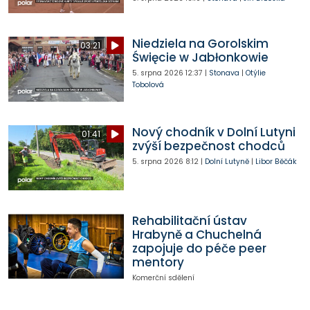
Niedziela na Gorolskim
03:21
Święcie w Jabłonkowie
5. srpna 2026
12:37
|
Stonava
|
Otýlie
Tobolová
Nový chodník v Dolní Lutyni
01:41
zvýší bezpečnost chodců
5. srpna 2026
8:12
|
Dolní Lutyně
|
Libor Běčák
Rehabilitační ústav
Hrabyně a Chuchelná
zapojuje do péče peer
mentory
Komerční sdělení