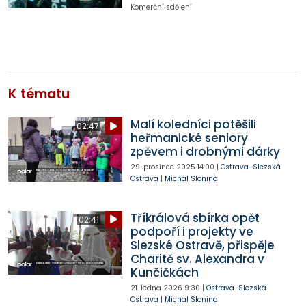
Komerční sdělení
K tématu
Malí koledníci potěšili
02:47
heřmanické seniory
zpěvem i drobnými dárky
29. prosince 2025
14:00
|
Ostrava-Slezská
Ostrava
|
Michal Slonina
Tříkrálová sbírka opět
02:41
podpoří i projekty ve
Slezské Ostravě, přispěje
Charitě sv. Alexandra v
Kunčičkách
21. ledna 2026
9:30
|
Ostrava-Slezská
Ostrava
|
Michal Slonina