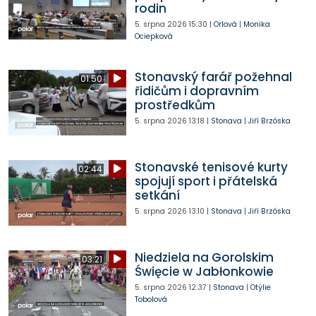
rodin
5. srpna 2026
15:30
|
Orlová
|
Monika
Ociepková
Stonavský farář požehnal
01:50
řidičům i dopravním
prostředkům
5. srpna 2026
13:18
|
Stonava
|
Jiří Brzóska
Stonavské tenisové kurty
02:44
spojují sport i přátelská
setkání
5. srpna 2026
13:10
|
Stonava
|
Jiří Brzóska
Niedziela na Gorolskim
03:21
Święcie w Jabłonkowie
5. srpna 2026
12:37
|
Stonava
|
Otýlie
Tobolová