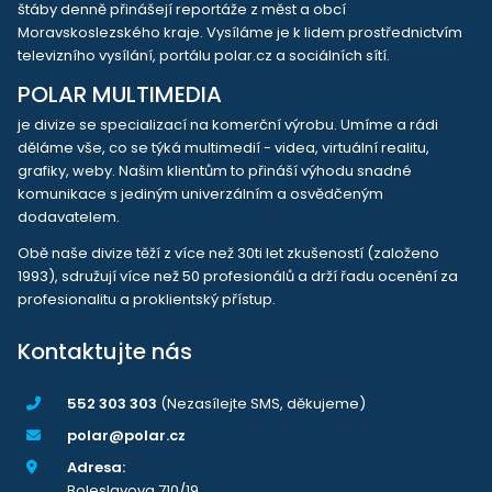
štáby denně přinášejí reportáže z měst a obcí
Moravskoslezského kraje. Vysíláme je k lidem prostřednictvím
televizního vysílání, portálu polar.cz a sociálních sítí.
POLAR MULTIMEDIA
je divize se specializací na komerční výrobu. Umíme a rádi
děláme vše, co se týká multimedií - videa, virtuální realitu,
grafiky, weby. Našim klientům to přináší výhodu snadné
komunikace s jediným univerzálním a osvědčeným
dodavatelem.
Obě naše divize těží z více než 30ti let zkušeností (založeno
1993), sdružují více než 50 profesionálů a drží řadu ocenění za
profesionalitu a proklientský přístup.
Kontaktujte nás
552 303 303
(Nezasílejte SMS, děkujeme)
polar@polar.cz
Adresa:
Boleslavova 710/19