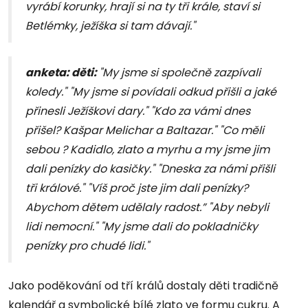
vyrábí korunky, hrají si na ty tři krále, staví si
Betlémky, ježíška si tam dávají."
anketa: děti:
"My jsme si společně zazpívali
koledy." "My jsme si povídali odkud přišli a jaké
přinesli Ježíškovi dary." "Kdo za vámi dnes
přišel? Kašpar Melichar a Baltazar." "Co měli
sebou ? Kadidlo, zlato a myrhu a my jsme jim
dali penízky do kasičky." "Dneska za námi přišli
tři králové." "Víš proč jste jim dali penízky?
Abychom dětem udělaly radost.” "Aby nebyli
lidi nemocní." "My jsme dali do pokladničky
penízky pro chudé lidi."
Jako poděkování od tří králů dostaly děti tradičně
kalendář a symbolické bílé zlato ve formu cukru. A