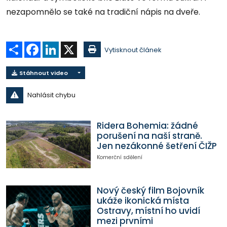
nezapomnělo se také na tradiční nápis na dveře.
Sdílet
Facebook
LinkedIn
X
Vytisknout článek
Stáhnout video
Nahlásit chybu
Ridera Bohemia: žádné
porušení na naší straně.
Jen nezákonné šetření ČIŽP
Komerční sdělení
Nový český film Bojovník
ukáže ikonická místa
Ostravy, místní ho uvidí
mezi prvními