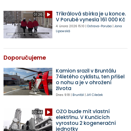
Tříkrálová sbírka je u konce.
01:26
V Porubě vynesla 161 000 Kč
4. února 2026
15:10
|
Ostrava-Poruba
|
Jana
Lipowská
Doporučujeme
Kamion srazil v Bruntálu
74letého cyklistu, ten přišel
o nohu a je v ohrožení
života
Dnes
9:18
|
Bruntál
|
Jiří Cileček
OZO bude mít vlastní
02:44
elektřinu. V Kunčicích
vyrostou 2 kogenerační
jednotky