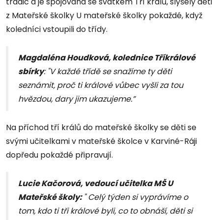
tradic a je spojována se svátkem Tří králů, slyšely děti
z Mateřské školky U mateřské školky pokaždé, když
koledníci vstoupili do třídy.
Magdaléna Houdková, kolednice Tříkrálové
sbírky
: "V každé třídě se snažíme ty děti
seznámit, proč ti králové vůbec vyšli za tou
hvězdou, dary jim ukazujeme.”
Na příchod tří králů do mateřské školky se děti se
svými učitelkami v mateřské školce v Karviné-Ráji
dopředu pokaždé připravují.
Lucie Kačorová, vedoucí učitelka MŠ U
Mateřské školy:
" Celý týden si vyprávíme o
tom, kdo ti tři králové byli, co to obnáší, děti si