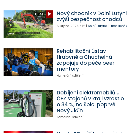
Nový chodník v Dolní Lutyni
01:41
zvýší bezpečnost chodců
5. srpna 2026
8:12
|
Dolní Lutyně
|
Libor Běčák
Rehabilitační ústav
Hrabyně a Chuchelná
zapojuje do péče peer
mentory
Komerční sdělení
Dobíjení elektromobilů u
ČEZ stojanů v kraji vzrostlo
o 34 %, na špici poprvé
Nový Jičín
Komerční sdělení