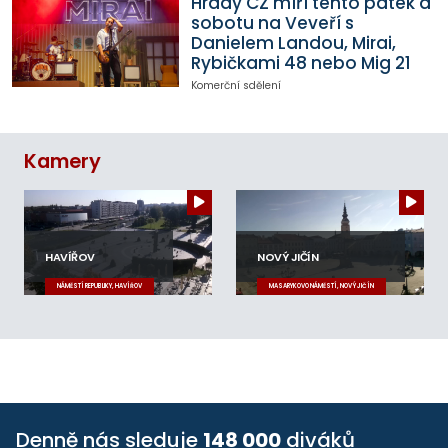
Hrady CZ míří tento pátek a
sobotu na Veveří s
Danielem Landou, Mirai,
Rybičkami 48 nebo Mig 21
Komerční sdělení
Kamery
HAVÍŘOV
NOVÝ JIČÍN
NÁMĚSTÍ REPUBLIKY, HAVÍŘOV
MASARYKOVO NÁMĚSTÍ, NOVÝ JIČÍN
Denně nás sleduje
148 000
diváků