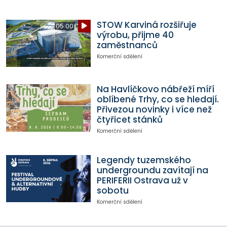
STOW Karviná rozšiřuje
05:00
výrobu, přijme 40
zaměstnanců
Komerční sdělení
Na Havlíčkovo nábřeží míří
oblíbené Trhy, co se hledají.
Přivezou novinky i více než
čtyřicet stánků
Komerční sdělení
Legendy tuzemského
undergroundu zavítají na
PERIFERII Ostrava už v
sobotu
Komerční sdělení