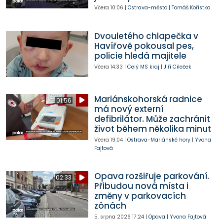
Včera
10:06
|
Ostrava-město
|
Tomáš Kořistka
Dvouletého chlapečka v
Havířově pokousal pes,
policie hledá majitele
Včera
14:33
|
Celý MS kraj
|
Jiří Cileček
Mariánskohorská radnice
01:56
má nový externí
defibrilátor. Může zachránit
život během několika minut
Včera
19:04
|
Ostrava-Mariánské hory
|
Yvona
Fajtová
Opava rozšiřuje parkování.
02:33
Přibudou nová místa i
změny v parkovacích
zónách
5. srpna 2026
17:24
|
Opava
|
Yvona Fajtová