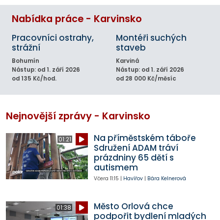
Nabídka práce - Karvinsko
Pracovníci ostrahy,
Montéři suchých
strážní
staveb
Bohumín
Karviná
Nástup: od 1. září 2026
Nástup: od 1. září 2026
od 135 Kč/hod.
od 28 000 Kč/měsíc
Nejnovější zprávy - Karvinsko
Na příměstském táboře
01:21
Sdružení ADAM tráví
prázdniny 65 dětí s
autismem
Včera
11:15
|
Havířov
|
Bára Kelnerová
Město Orlová chce
01:38
podpořit bydlení mladých