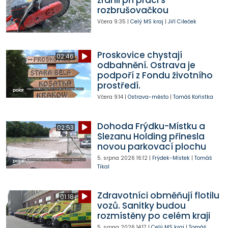
zranil při práci s
rozbrušovačkou
Včera
9:35
|
Celý MS kraj
|
Jiří Cileček
Proskovice chystají
02:46
odbahnění. Ostrava je
podpoří z Fondu životního
prostředí.
Včera
9:14
|
Ostrava-město
|
Tomáš Kořistka
Dohoda Frýdku-Místku a
02:53
Slezanu Holding přinesla
novou parkovací plochu
5. srpna 2026
16:12
|
Frýdek-Místek
|
Tomáš
Tikal
Zdravotníci obměňují flotilu
01:18
vozů. Sanitky budou
rozmístěny po celém kraji
5. srpna 2026
14:17
|
Celý MS kraj
|
Tomáš