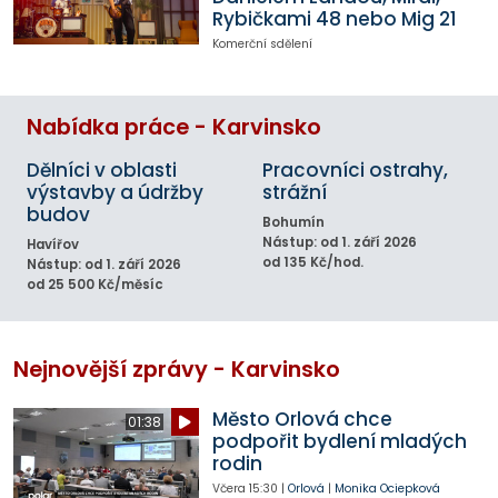
Rybičkami 48 nebo Mig 21
Komerční sdělení
Nabídka práce - Karvinsko
Dělníci v oblasti
Pracovníci ostrahy,
výstavby a údržby
strážní
budov
Bohumín
Nástup: od 1. září 2026
Havířov
od 135 Kč/hod.
Nástup: od 1. září 2026
od 25 500 Kč/měsíc
Nejnovější zprávy - Karvinsko
Město Orlová chce
01:38
podpořit bydlení mladých
rodin
Včera
15:30
|
Orlová
|
Monika Ociepková