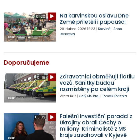
Na karvinskou oslavu Dne
01:20
Země přiletěli i papoušci
20. dubna 2026
12:23
|
Karviná
|
Anna
Břenková
Doporučujeme
Zdravotníci obměňují flotilu
01:18
vozů. Sanitky budou
rozmístěny po celém kraji
Včera
14:17
|
Celý MS kraj
|
Tomáš Kořistka
Falešní investiční poradci z
03:02
Ukrajiny obrali Čechy o
miliony. Kriminalisté z MS
kraje zasahovali v Kyjevě