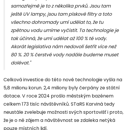
samozřejmě je to z několika prvků. Jsou tam
ještě UV lampy, jsou tam pískové filtry a toto
všechno dohromady umí udělat to, že tu
zpětnou vodu umíme vyčistit. Ta technologie je
tak účinná, že umí udělat až 100 % té vody.
Akorát legislativa nám nedovolí šetřit více než
80 %. 20 % čerstvé vody nadále budeme muset
dolévat."
Celková investice do této nové technologie vyšla na
5,8 milionu korun. 2,4 miliony byly čerpány ze státní
dotace. V roce 2024 prošlo městským bazénem
celkem 173 tisíc návštěvníků. STaRS Karviná tedy
neustále zvelebuje možnosti svých sportovišť i proto,
že je o ně zájem a návštěvnost se zdaleka netýká
pouze místních lidí.