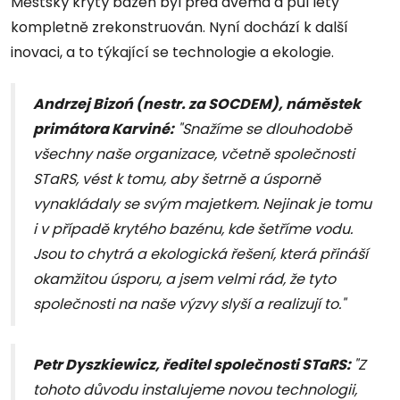
Městský krytý bazén byl před dvěma a půl lety
kompletně zrekonstruován. Nyní dochází k další
inovaci, a to týkající se technologie a ekologie.
Andrzej Bizoń (nestr. za SOCDEM), náměstek
primátora Karviné:
"Snažíme se dlouhodobě
všechny naše organizace, včetně společnosti
STaRS, vést k tomu, aby šetrně a úsporně
vynakládaly se svým majetkem. Nejinak je tomu
i v případě krytého bazénu, kde šetříme vodu.
Jsou to chytrá a ekologická řešení, která přináší
okamžitou úsporu, a jsem velmi rád, že tyto
společnosti na naše výzvy slyší a realizují to."
Petr Dyszkiewicz,
ředitel společnosti STaRS
:
"Z
tohoto důvodu instalujeme novou technologii,