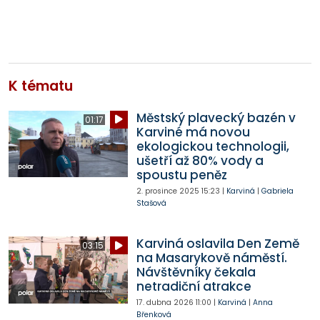
K tématu
Městský plavecký bazén v
01:17
Karviné má novou
ekologickou technologii,
ušetří až 80% vody a
spoustu peněz
2. prosince 2025
15:23
|
Karviná
|
Gabriela
Stašová
Karviná oslavila Den Země
03:15
na Masarykově náměstí.
Návštěvníky čekala
netradiční atrakce
17. dubna 2026
11:00
|
Karviná
|
Anna
Břenková