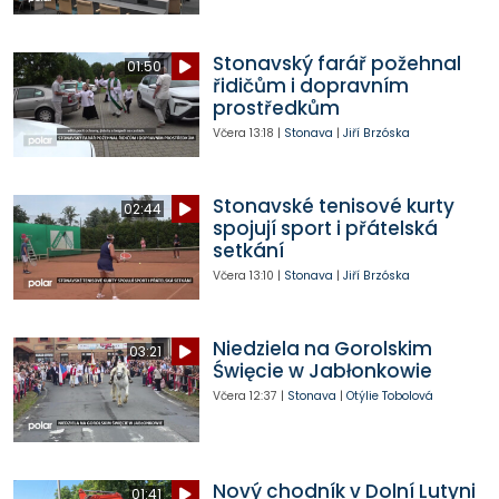
Stonavský farář požehnal
01:50
řidičům i dopravním
prostředkům
Včera
13:18
|
Stonava
|
Jiří Brzóska
Stonavské tenisové kurty
02:44
spojují sport i přátelská
setkání
Včera
13:10
|
Stonava
|
Jiří Brzóska
Niedziela na Gorolskim
03:21
Święcie w Jabłonkowie
Včera
12:37
|
Stonava
|
Otýlie Tobolová
Nový chodník v Dolní Lutyni
01:41