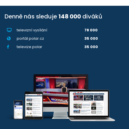
Denně nás sleduje
148 000
diváků
televizní vysílání
78 000
portál polar.cz
35 000
televize.polar
35 000