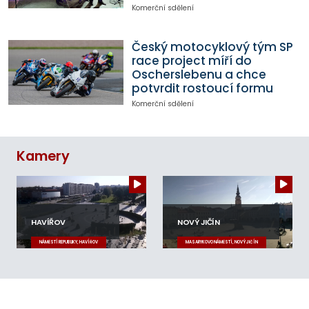
Komerční sdělení
Český motocyklový tým SP
race project míří do
Oscherslebenu a chce
potvrdit rostoucí formu
Komerční sdělení
Kamery
HAVÍŘOV
NOVÝ JIČÍN
NÁMĚSTÍ REPUBLIKY, HAVÍŘOV
MASARYKOVO NÁMĚSTÍ, NOVÝ JIČÍN