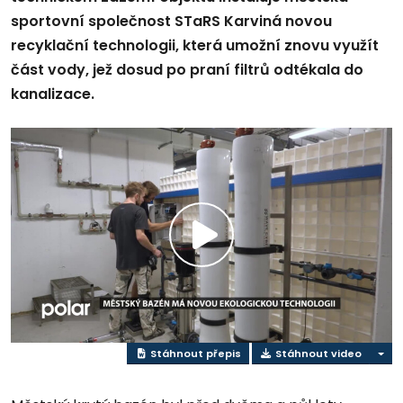
sportovní společnost STaRS Karviná novou
recyklační technologii, která umožní znovu využít
část vody, jež dosud po praní filtrů odtékala do
kanalizace.
Přehrát
video
Stáhnout přepis
Stáhnout video