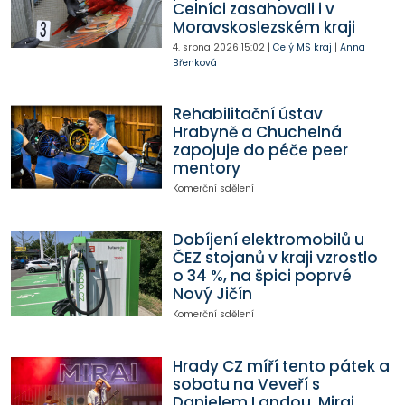
Celníci zasahovali i v
Moravskoslezském kraji
4. srpna 2026
15:02
|
Celý MS kraj
|
Anna
Břenková
Rehabilitační ústav
Hrabyně a Chuchelná
zapojuje do péče peer
mentory
Komerční sdělení
Dobíjení elektromobilů u
ČEZ stojanů v kraji vzrostlo
o 34 %, na špici poprvé
Nový Jičín
Komerční sdělení
Hrady CZ míří tento pátek a
sobotu na Veveří s
Danielem Landou, Mirai,