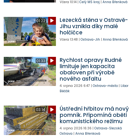
Včera
10:14
|
Celý MS kraj
|
Anna Břenková
Lezecká stěna v Ostravě-
01:22
Jihu vznikla díky malé
holčičce
Včera
13:48
|
Ostrava-Jih
|
Anna Břenková
Rychlost opravy Rudné
01:33
limituje jen kapacita
obaloven při výrobě
nového asfaltu
4. srpna 2026
6:47
|
Ostrava-město
|
Libor
Běčák
Ústřední hřbitov má nový
03:14
pomník. Připomíná oběti
komunistického režimu
4. srpna 2026
16:36
|
Ostrava-Slezská
Ostrava
|
Anna Břenková