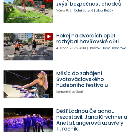
zvýší bezpečnost chodců
Včera
8:12
|
Dolní Lutyně
|
Libor Běčák
Hokej na dvorcích opět
01:21
rozhýbal havířovské děti
4. srpna 2026
14:33
|
Havířov
|
Bára Kelnerová
Měsíc do zahájení
Svatováclavského
hudebního festivalu
Komerční sdělení
Déšť Ladnou Čeladnou
nezastavil. Jana Kirschner a
Aneta Langerová uzavřely
11. ročník