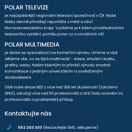
POLAR TELEVIZE
je nejúspěšnější regionální televizní společnost v ČR. Naše
štáby denně přinášejí reportáže z měst a obcí
Moravskoslezského kraje. Vysíláme je k lidem prostřednictvím
televizního vysílání, portálu polar.cz a sociálních sítí.
POLAR MULTIMEDIA
je divize se specializací na komerční výrobu. Umíme a rádi
děláme vše, co se týká multimedií - videa, virtuální realitu,
grafiky, weby. Našim klientům to přináší výhodu snadné
komunikace s jediným univerzálním a osvědčeným
dodavatelem.
Obě naše divize těží z více než 30ti let zkušeností (založeno
1993), sdružují více než 50 profesionálů a drží řadu ocenění za
profesionalitu a proklientský přístup.
Kontaktujte nás
552 303 303
(Nezasílejte SMS, děkujeme)