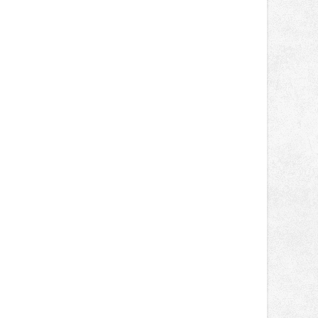
obsadil Filip Novotný ve třídě
Supersport desáté a jedenácté
místo. Maks Palmowski dokončil oba
závody kategorie Sportbike na
dvanácté příčce. Přestože výsledky
zůstaly za očekáváním týmu, důležitý
posun přineslo testování nového
aerodynamického řešení pro Aprilii
RS660, které motocykl znatelně
zrychlilo.