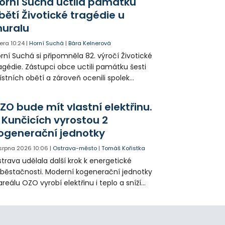
orní Suchá uctila památku
bětí Životické tragédie u
uralu
era
10:24
|
Horní Suchá
|
Bára Kelnerová
rní Suchá si připomněla 82. výročí Životické
agédie. Zástupci obce uctili památku šesti
stních obětí a zároveň ocenili spolek
votice Sobě za zpřístupnění informací o
agédii prostřednictvím QR kódů u
ZO bude mít vlastní elektřinu.
amátníků.
 Kunčicích vyrostou 2
ogenerační jednotky
 srpna 2026
10:06
|
Ostrava-město
|
Tomáš Kořistka
trava udělala další krok k energetické
běstačnosti. Moderní kogenerační jednotky
areálu OZO vyrobí elektřinu i teplo a sníží
klady i emise. Malou elektrárnu postaví
olia přímo v Kunčicích.