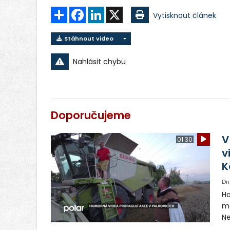
Sdílet
Facebook
LinkedIn
X
Vytisknout článek
Stáhnout video
Nahlásit chybu
Doporučujeme
V
01:30
v
K
Dn
Ha
ma
Ne
ša