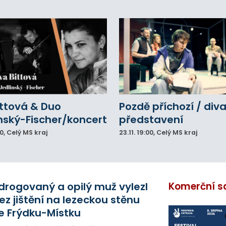
ittová & Duo
Pozdě příchozí / div
nský-Fischer/koncert
představení
00
, Celý MS kraj
23.11.
19:00
, Celý MS kraj
drogovaný a opilý muž vylezl
Komerční s
ez jištění na lezeckou stěnu
e Frýdku-Místku