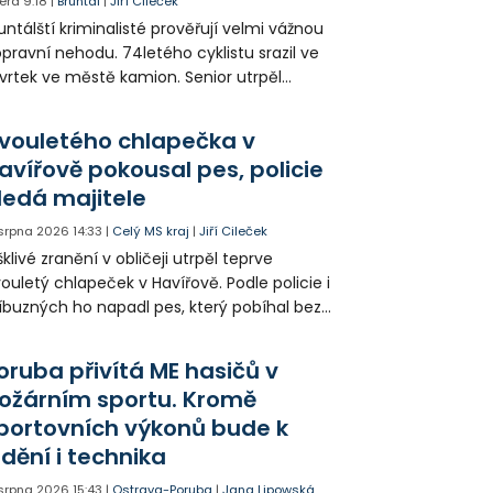
era
9:18
|
Bruntál
|
Jiří Cileček
untálští kriminalisté prověřují velmi vážnou
pravní nehodu. 74letého cyklistu srazil ve
vrtek ve městě kamion. Senior utrpěl
vastující zranění nohy a v ohrožení života
l letecky přepraven do nemocnice. Policie
vouletého chlapečka v
edá případné svědky.
avířově pokousal pes, policie
ledá majitele
 srpna 2026
14:33
|
Celý MS kraj
|
Jiří Cileček
klivé zranění v obličeji utrpěl teprve
ouletý chlapeček v Havířově. Podle policie i
íbuzných ho napadl pes, který pobíhal bez
dítka a náhubku. Majitel psa údajně z místa
ešel. Případem už se zabývá policie, která
oruba přivítá ME hasičů v
jitele psa hledá.
ožárním sportu. Kromě
portovních výkonů bude k
idění i technika
 srpna 2026
15:43
|
Ostrava-Poruba
|
Jana Lipowská