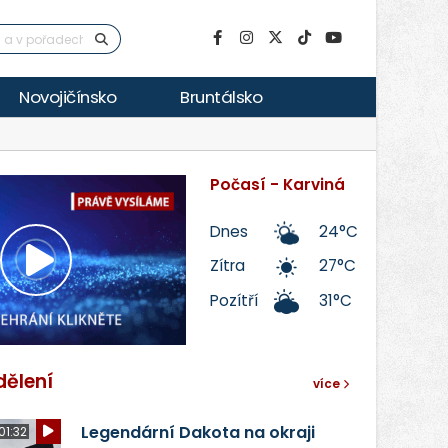
Novojičínsko
Bruntálsko
Počasí - Karviná
Dnes
24°C
Zítra
27°C
Přehrát
Pozítří
31°C
video
dělení
více
Legendární Dakota na okraji
01:32