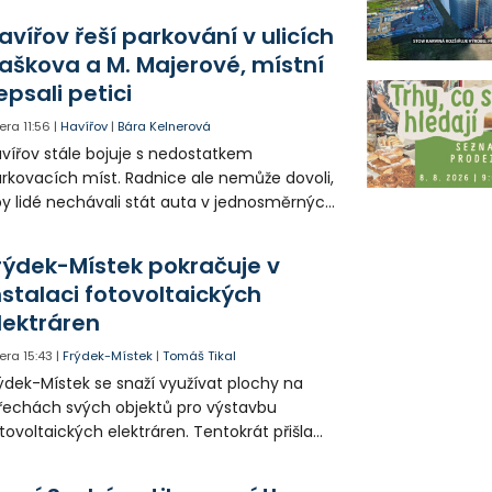
opagaci Palkovic ztvárnili starosta Radim
avířov řeší parkování v ulicích
ča a místostarosta David Kula.
aškova a M. Majerové, místní
epsali petici
era
11:56
|
Havířov
|
Bára Kelnerová
vířov stále bojuje s nedostatkem
rkovacích míst. Radnice ale nemůže dovoli,
y lidé nechávali stát auta v jednosměrných
icích, kde nezbývá místo pro průjezd IZS.
tuace se teď řeší v jednom vnitrobloku, kde
rýdek-Místek pokračuje v
 někteří obyvatelé rozhodli sepsat petici.
nstalaci fotovoltaických
lektráren
era
15:43
|
Frýdek-Místek
|
Tomáš Tikal
ýdek-Místek se snaží využívat plochy na
řechách svých objektů pro výstavbu
tovoltaických elektráren. Tentokrát přišla
da na 11. Základní školu ve Frýdku.