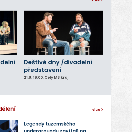
adelní
Deštivé dny /divadelní
představení
21.9.
19:00
, Celý MS kraj
dělení
více
Legendy tuzemského
undergroundu zavítají na