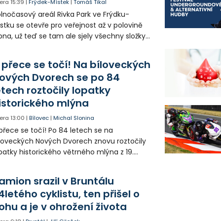
era
15:39
|
Frýdek-Místek
|
Tomáš Tikal
lnočasový areál Rivka Park ve Frýdku-
stku se otevře pro veřejnost až v polovině
pna, už teď se tam ale sjely všechny složky
áchranného systému. Důvodem bylo
iknutí opilého muže pod vlivem drog do
 přece se točí! Na bíloveckých
eálu. Vyšplhal na lezeckou stěnu a nemohl
ových Dvorech se po 84
lů.
etech roztočily lopatky
istorického mlýna
era
13:00
|
Bílovec
|
Michal Slonina
přece se točí! Po 84 letech se na
loveckých Nových Dvorech znovu roztočily
patky historického větrného mlýna z 19.
oletí. Kvůli nepříznivému větru je ale museli
zpohybovat dobrovolníci.
amion srazil v Bruntálu
4letého cyklistu, ten přišel o
ohu a je v ohrožení života