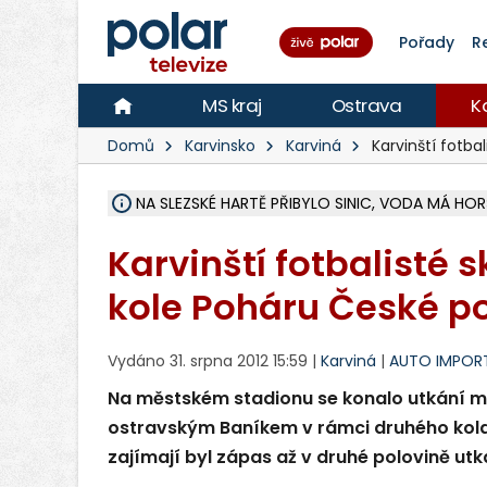
Pořady
R
MS kraj
Ostrava
K
Domů
Karvinsko
Karviná
Karvinští fotbal
NA SLEZSKÉ HARTĚ PŘIBYLO SINIC, VODA MÁ HORŠ
ÚOHS DAL ZÁTORU POKUTU 100 000 ZA CHYBY 
AREÁL LODIČEK V KARVINÉ SE PŘIPRAVUJE NA VE
KARVINÁ ZNÁ BUDOUCÍ PODOBU AREÁLU LODIČ
CYKLISTU (74) SRAZIL V BRUNTÁLU KAMION, JE 
POLICIE HLEDÁ PŘÍPADNÉ SVĚDKY, KTEŘÍ POMŮ
RADNÍ OSTRAVY A POSLANKYNĚ A. HOFFMANNOV
NA POSTUP MINISTERSTVA ŽIVOTNÍHO PROSTŘED
MUŽ V PŘÍBOŘE SE VÁŽNĚ ZRANIL PŘI PRÁCI S 
SLEZSKÁ OSTRAVA PŘIPRAVUJE PROJEKTOVOU D
PODEZŘELÝ BALÍČEK ZASTAVIL PROVOZ NA NÁDRA
CHLAPEČKA (2) V HAVÍŘOVĚ POKOUSAL PES, POLI
MS KRAJ VYBUDUJE ZA 40 MILIONŮ V JABLUNKOVĚ
FOTBALISTA LAURI LAINE SE VRACÍ Z BANÍKU OS
F-M DOKONČIL VOLNOČASOVÝ AREÁL RIVKA PA
Karvinští fotbalisté 
kole Poháru České p
Vydáno 31. srpna 2012 15:59 |
Karviná
|
AUTO IMPOR
Na městském stadionu se konalo utkání mí
ostravským Baníkem v rámci druhého kola
zajímají byl zápas až v druhé polovině utk