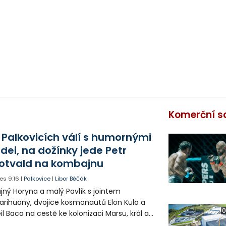
Komerční s
 Palkovicích válí s humornými
idei, na dožínky jede Petr
otvald na kombajnu
es
9:16
|
Palkovice
|
Libor Běčák
jný Horyna a malý Pavlík s jointem
rihuany, dvojice kosmonautů Elon Kula a
0
il Baca na cestě ke kolonizaci Marsu, král a
šek a mnoho dalších postav už při