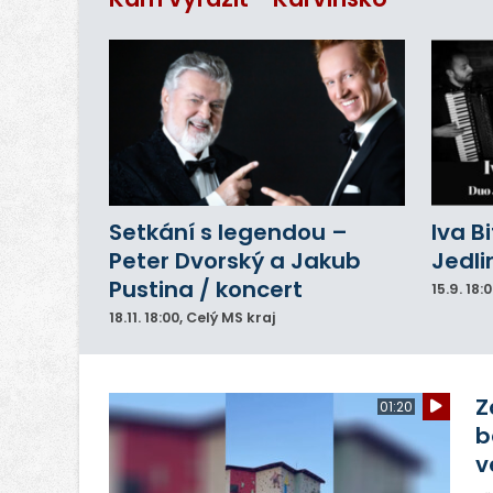
Setkání s legendou –
Iva B
Peter Dvorský a Jakub
Jedli
Pustina / koncert
15.9.
18:
18.11.
18:00
, Celý MS kraj
Z
01:20
b
v