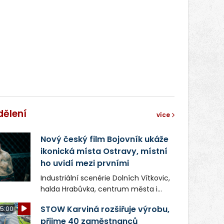
správní proces.
dělení
více
Nový český film Bojovník ukáže
ikonická místa Ostravy, místní
ho uvidí mezi prvními
Industriální scenérie Dolních Vítkovic,
halda Hrabůvka, centrum města i
další ikonická místa Ostravy se objeví
STOW Karviná rozšiřuje výrobu,
5:00
v novém filmu Bojovník, který vstoupí
přijme 40 zaměstnanců
do kin už 13. srpna. Režiséři Vojtěch