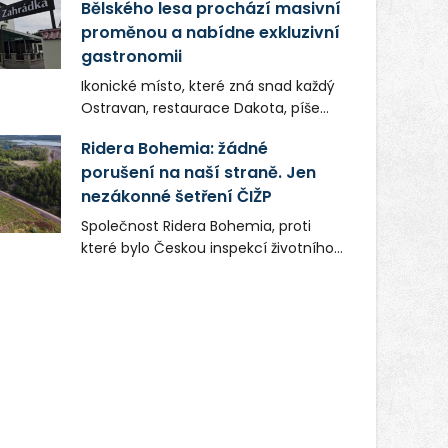
Bělského lesa prochází masivní
proměnou a nabídne exkluzivní
gastronomii
Ikonické místo, které zná snad každý
Ostravan, restaurace Dakota, píše
novou kapitolu. Silná mateřská
Ridera Bohemia: žádné
společnost Dang Investment Group
porušení na naší straně. Jen
s.r.o. investuje do projektu přes 50
nezákonné šetření ČIŽP
milionů korun. Cílem je přinést
Ostravě dva špičkové gastronomické
Společnost Ridera Bohemia, proti
koncepty, které v regionu dosud
které bylo Českou inspekcí životního
chyběly, luxusní středomořskou
prostředí (ČIŽP) čtyři roky vedeno
kuchyni a autentickou asijskou
vykonstruované řízení, při realizaci
gastronomii.
OVS na heřmanické haldě
postupovala v souladu se zákonem a
zadáním státního podniku DIAMO a v
této souvislosti nelze hovořit o
žádném odpadu. Ridera od počátku
označovala řízení ČIŽP za nezákonné
a domáhala se práva na spravedlivý