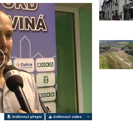
řehrát
ideo
Stáhnout přepis
Stáhnout video