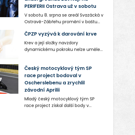
PERIFERII Ostrava už v sobotu
V sobotu 8. srpna se areál Svazácká v
Ostravě-Zábřehu promění v baštu
undergroundové a alternativní
ČPZP vyzývá k darování krve
hudby. Uskuteční se zde totiž první
ročník festivalu PERIFERIE Ostrava.
Krev a její složky navzdory
Brány areálu se otevřou půlhodinu po
dynamickému pokroku nelze uměle
poledni, na příchozí čekají koncerty,
vyrobit. Zdravotnictví se tudíž bez
autorská čtení a rozhovory.
ochoty lidí darovat tuto
Český motocyklový tým SP
Vstupenky v ceně 450 Kč jsou v
nenahraditelnou tělní tekutinu
prodeji.
race project bodoval v
neobejde. Naléhavá potřeba doplnit
Oscherslebenu a zrychlil
krevní zásoby nastává vždy v létě,
kdy stoupá počet úrazů. Česká
závodní Aprilii
průmyslová zdravotní pojišťovna
Mladý český motocyklový tým SP
(ČPZP) apeluje na všechny, kteří se
race project získal další body v
těší dobrému zdraví, aby se stali
mezinárodním šampionátu EURO
pravidelnými dárci krve.
MOTO. Při závodním víkendu, který se
konal od 31. července do 2. srpna na
německém okruhu Oschersleben,