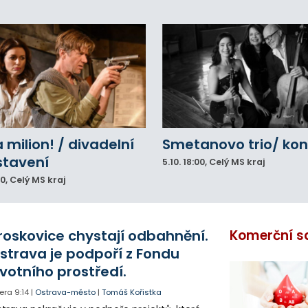
a milion! / divadelní
Smetanovo trio/ kon
stavení
5.10.
18:00
, Celý MS kraj
00
, Celý MS kraj
roskovice chystají odbahnění.
Komerční s
strava je podpoří z Fondu
ivotního prostředí.
era
9:14
|
Ostrava-město
|
Tomáš Kořistka