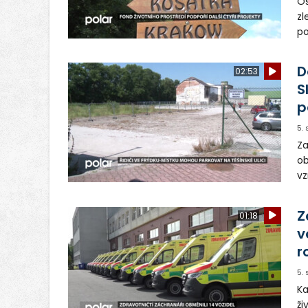
Os
zl
po
ve
dě
D
02:53
S
p
5.
Za
ob
vz
D
sp
Z
01:18
v
r
5.
Ka
ži