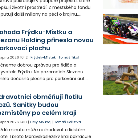
trava pokračuje v podpoře projektů, které
epšují životní prostředí. Z městského fondu
putují další miliony na péči o krajinu,
řejný prostor i environmentální výchovu
tí a mládeže.
ohoda Frýdku-Místku a
lezanu Holding přinesla novou
arkovací plochu
 srpna 2026
16:12
|
Frýdek-Místek
|
Tomáš Tikal
čneme dobrou zprávou pro řidiče a
yvatele Frýdku. Na pozemcích Slezanu
nikla dočasná plocha pro parkování aut.
ohodlo se na tom město s vedením
olečnosti Slezan Holding.
dravotníci obměňují flotilu
ozů. Sanitky budou
ozmístěny po celém kraji
 srpna 2026
14:17
|
Celý MS kraj
|
Tomáš Kořistka
ždá minuta může rozhodovat o lidském
votě. I proto Moravskoslezský kraj pokračuje