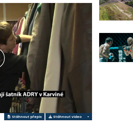
řehrát
ideo
Stáhnout přepis
Stáhnout video