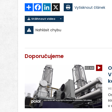
Sdílet
Facebook
LinkedIn
X
Vytisknout článek
Stáhnout video
Nahlásit chybu
Doporučujeme
O
02:44
V
k
Vč
Os
so
v 
ná