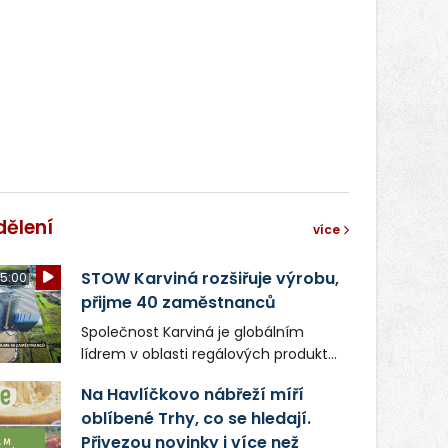
světa vrcholových zápasů, tentokrát
v MMA.
dělení
více
STOW Karviná rozšiřuje výrobu,
5:00
přijme 40 zaměstnanců
Společnost Karviná je globálním
lídrem v oblasti regálových produktů
a systémů, stabilním
Na Havlíčkovo nábřeží míří
zaměstnavatelem na Karvinsku a
oblíbené Trhy, co se hledají.
firmou s obrovským potenciálem.
Přivezou novinky i více než