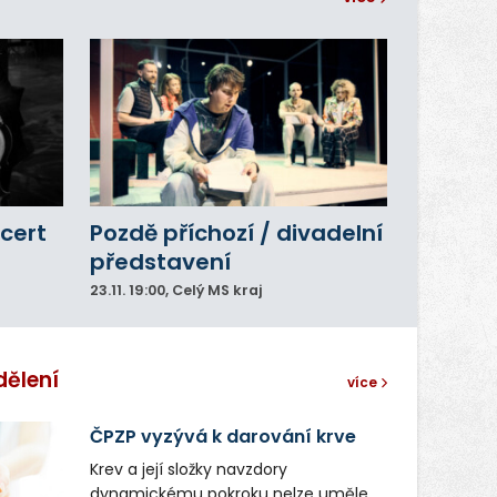
cert
Pozdě příchozí / divadelní
představení
23.11.
19:00
, Celý MS kraj
dělení
více
ČPZP vyzývá k darování krve
Krev a její složky navzdory
dynamickému pokroku nelze uměle