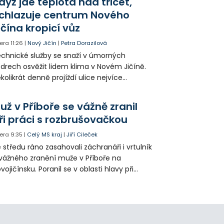
dyž jde teplota nad třicet,
ké řidiče v parkovacích zónách.
chlazuje centrum Nového
ičína kropicí vůz
era
11:26
|
Nový Jičín
|
Petra Dorazilová
chnické služby se snaží v úmorných
drech osvěžit lidem klima v Novém Jičíně.
kolikrát denně projíždí ulice nejvíce
hřátého centra kropící vůz. Zvýšila se také
tenzita zálivky květinových záhonů.
už v Příboře se vážně zranil
ři práci s rozbrušovačkou
era
9:35
|
Celý MS kraj
|
Jiří Cileček
 středu ráno zasahovali záchranáři i vrtulník
vážného zranění muže v Příboře na
vojičínsku. Poranil se v oblasti hlavy při
áci s rozbrušovačkou. Následně byl
tulníkem přepraven do ostravské fakultní
emocnice.