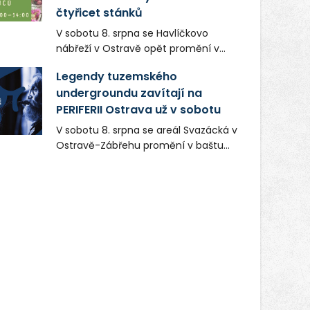
čtyřicet stánků
V sobotu 8. srpna se Havlíčkovo
nábřeží v Ostravě opět promění v
místo plné vůní, chutí a poctivých
Legendy tuzemského
lokálních výrobků. Trhy, co se hledají
undergroundu zavítají na
tentokrát nabídnou více než čtyřicet
PERIFERII Ostrava už v sobotu
pečlivě vybraných stánků s kvalitní
gastronomií, farmářskými produkty,
V sobotu 8. srpna se areál Svazácká v
designem i řemeslnou tvorbou.
Ostravě-Zábřehu promění v baštu
Návštěvníci se mohou těšit nejen na
undergroundové a alternativní
oblíbené stálice, ale také na řadu
hudby. Uskuteční se zde totiž první
novinek, které v Ostravě běžně
ročník festivalu PERIFERIE Ostrava.
nepotkají.
Brány areálu se otevřou půlhodinu po
poledni, na příchozí čekají koncerty,
autorská čtení a rozhovory.
Vstupenky v ceně 450 Kč jsou v
prodeji.