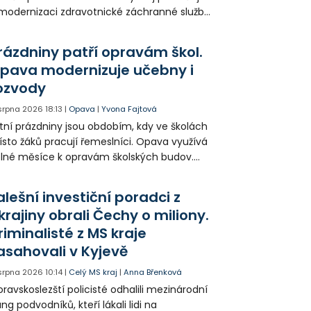
modernizaci zdravotnické záchranné služby
do provozu nyní zamířilo 14 nových sanitek
bavených nejmodernější technikou.
rázdniny patří opravám škol.
pava modernizuje učebny i
ozvody
 srpna 2026
18:13
|
Opava
|
Yvona Fajtová
tní prázdniny jsou obdobím, kdy ve školách
sto žáků pracují řemeslníci. Opava využívá
lné měsíce k opravám školských budov.
tos jsou díky obnově školek po
ředloňských povodních práce méně
alešní investiční poradci z
zsáhlé.
krajiny obrali Čechy o miliony.
riminalisté z MS kraje
asahovali v Kyjevě
 srpna 2026
10:14
|
Celý MS kraj
|
Anna Břenková
ravskoslezští policisté odhalili mezinárodní
ng podvodníků, kteří lákali lidi na