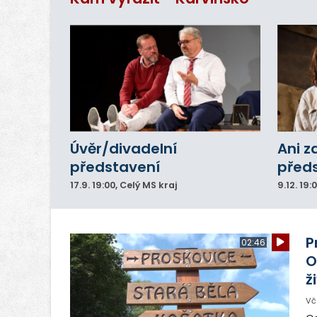
Úvěr/divadelní
Ani z
představení
před
17.9.
19:00
, Celý MS kraj
9.12.
19:
P
02:46
O
ž
Vč