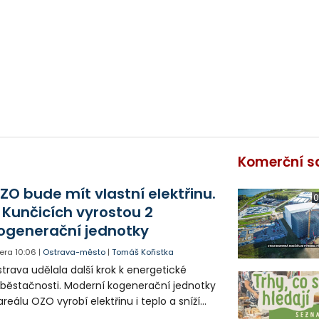
Komerční s
ZO bude mít vlastní elektřinu.
0
 Kunčicích vyrostou 2
ogenerační jednotky
era
10:06
|
Ostrava-město
|
Tomáš Kořistka
trava udělala další krok k energetické
běstačnosti. Moderní kogenerační jednotky
areálu OZO vyrobí elektřinu i teplo a sníží
klady i emise. Malou elektrárnu postaví