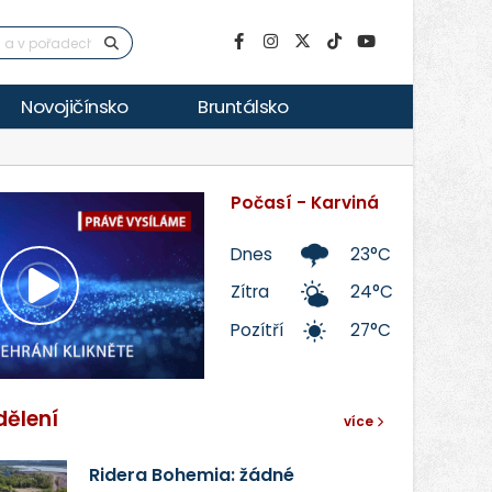
Novojičínsko
Bruntálsko
Počasí - Karviná
Dnes
23°C
Zítra
24°C
Přehrát
Pozítří
27°C
video
dělení
více
Ridera Bohemia: žádné