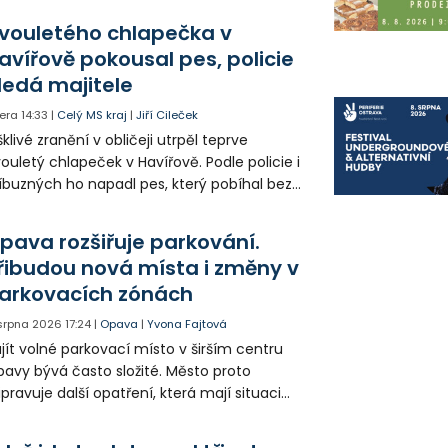
olia přímo v Kunčicích.
vouletého chlapečka v
avířově pokousal pes, policie
ledá majitele
era
14:33
|
Celý MS kraj
|
Jiří Cileček
klivé zranění v obličeji utrpěl teprve
ouletý chlapeček v Havířově. Podle policie i
íbuzných ho napadl pes, který pobíhal bez
dítka a náhubku. Majitel psa údajně z místa
ešel. Případem už se zabývá policie, která
pava rozšiřuje parkování.
jitele psa hledá.
řibudou nová místa i změny v
arkovacích zónách
 srpna 2026
17:24
|
Opava
|
Yvona Fajtová
jít volné parkovací místo v širším centru
avy bývá často složité. Město proto
ipravuje další opatření, která mají situaci
epšit. Vznikají nová parkovací stání, mění se
ganizace dopravy a některé novinky čekají