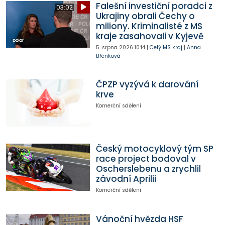
Falešní investiční poradci z
03:02
Ukrajiny obrali Čechy o
miliony. Kriminalisté z MS
kraje zasahovali v Kyjevě
5. srpna 2026
10:14
|
Celý MS kraj
|
Anna
Břenková
ČPZP vyzývá k darování
krve
Komerční sdělení
Český motocyklový tým SP
race project bodoval v
Oscherslebenu a zrychlil
závodní Aprilii
Komerční sdělení
Vánoční hvězda HSF