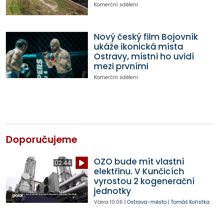
Komerční sdělení
Nový český film Bojovník
ukáže ikonická místa
Ostravy, místní ho uvidí
mezi prvními
Komerční sdělení
Doporučujeme
OZO bude mít vlastní
02:44
elektřinu. V Kunčicích
vyrostou 2 kogenerační
jednotky
Včera
10:06
|
Ostrava-město
|
Tomáš Kořistka