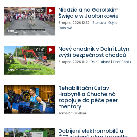
Niedziela na Gorolskim
03:21
Święcie w Jabłonkowie
5. srpna 2026
12:37
|
Stonava
|
Otýlie
Tobolová
Nový chodník v Dolní Lutyni
01:41
zvýší bezpečnost chodců
5. srpna 2026
8:12
|
Dolní Lutyně
|
Libor Běčák
Rehabilitační ústav
Hrabyně a Chuchelná
zapojuje do péče peer
mentory
Komerční sdělení
Dobíjení elektromobilů u
ČEZ stojanů v kraji vzrostlo