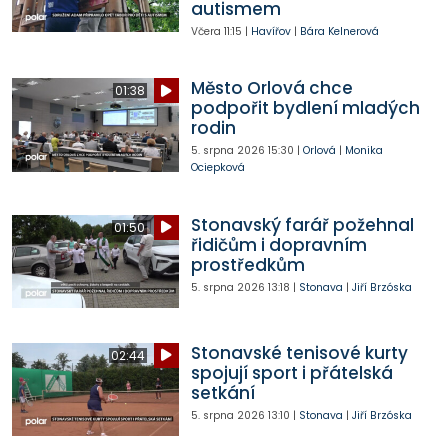
autismem
Včera
11:15
|
Havířov
|
Bára Kelnerová
Město Orlová chce
01:38
podpořit bydlení mladých
rodin
5. srpna 2026
15:30
|
Orlová
|
Monika
Ociepková
Stonavský farář požehnal
01:50
řidičům i dopravním
prostředkům
5. srpna 2026
13:18
|
Stonava
|
Jiří Brzóska
Stonavské tenisové kurty
02:44
spojují sport i přátelská
setkání
5. srpna 2026
13:10
|
Stonava
|
Jiří Brzóska