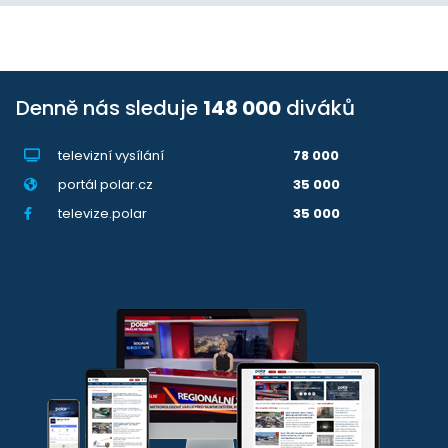
Denně nás sleduje
148 000
diváků
televizní vysílání
78 000
portál polar.cz
35 000
televize.polar
35 000