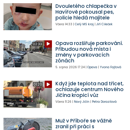
Dvouletého chlapečka v
Havířově pokousal pes,
policie hledá majitele
Včera
14:33
|
Celý MS kraj
|
Jiří Cileček
Opava rozšiřuje parkování.
02:33
Přibudou nová místa i
změny v parkovacích
zónách
5. srpna 2026
17:24
|
Opava
|
Yvona Fajtová
Když jde teplota nad třicet,
01:20
ochlazuje centrum Nového
Jičína kropicí vůz
Včera
11:26
|
Nový Jičín
|
Petra Dorazilová
Muž v Příboře se vážně
zranil při práci s