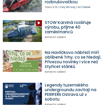
rozbrušovačkou
Včera
9:35
|
Celý MS kraj
|
Jiří Cileček
STOW Karviná rozšiřuje
05:00
výrobu, přijme 40
zaměstnanců
Komerční sdělení
Na Havlíčkovo nábřeží míří
oblíbené Trhy, co se hledají.
Přivezou novinky i více než
čtyřicet stánků
Komerční sdělení
Legendy tuzemského
undergroundu zavítají na
PERIFERII Ostrava už v
sobotu
Komerční sdělení