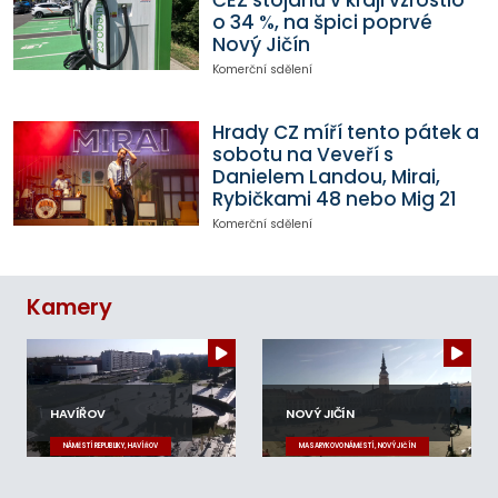
o 34 %, na špici poprvé
Nový Jičín
Komerční sdělení
Hrady CZ míří tento pátek a
sobotu na Veveří s
Danielem Landou, Mirai,
Rybičkami 48 nebo Mig 21
Komerční sdělení
Kamery
HAVÍŘOV
NOVÝ JIČÍN
NÁMĚSTÍ REPUBLIKY, HAVÍŘOV
MASARYKOVO NÁMĚSTÍ, NOVÝ JIČÍN