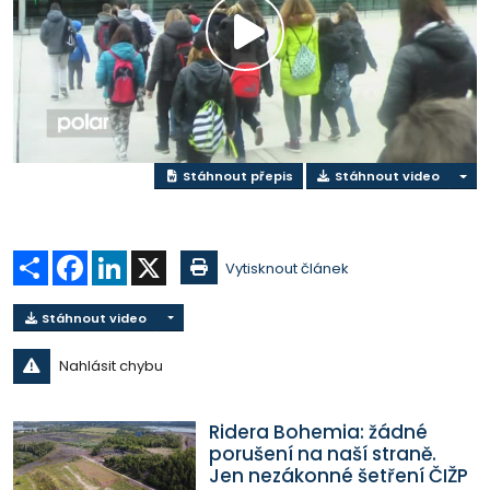
Přehrát
video
Stáhnout přepis
Stáhnout video
Sdílet
Facebook
LinkedIn
X
Vytisknout článek
Stáhnout video
Nahlásit chybu
Ridera Bohemia: žádné
porušení na naší straně.
Jen nezákonné šetření ČIŽP