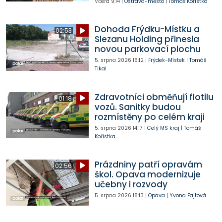
Včera
9:14
|
Ostrava-město
|
Tomáš Kořistka
Dohoda Frýdku-Místku a
02:53
Slezanu Holding přinesla
novou parkovací plochu
5. srpna 2026
16:12
|
Frýdek-Místek
|
Tomáš
Tikal
Zdravotníci obměňují flotilu
01:18
vozů. Sanitky budou
rozmístěny po celém kraji
5. srpna 2026
14:17
|
Celý MS kraj
|
Tomáš
Kořistka
Prázdniny patří opravám
02:56
škol. Opava modernizuje
učebny i rozvody
5. srpna 2026
18:13
|
Opava
|
Yvona Fajtová