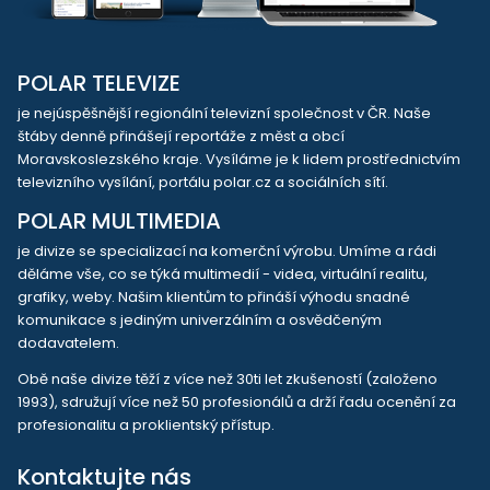
POLAR TELEVIZE
je nejúspěšnější regionální televizní společnost v ČR. Naše
štáby denně přinášejí reportáže z měst a obcí
Moravskoslezského kraje. Vysíláme je k lidem prostřednictvím
televizního vysílání, portálu polar.cz a sociálních sítí.
POLAR MULTIMEDIA
je divize se specializací na komerční výrobu. Umíme a rádi
děláme vše, co se týká multimedií - videa, virtuální realitu,
grafiky, weby. Našim klientům to přináší výhodu snadné
komunikace s jediným univerzálním a osvědčeným
dodavatelem.
Obě naše divize těží z více než 30ti let zkušeností (založeno
1993), sdružují více než 50 profesionálů a drží řadu ocenění za
profesionalitu a proklientský přístup.
Kontaktujte nás