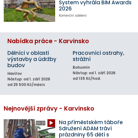
System vyhrála BIM Awards
2026
Komerční sdělení
Nabídka práce - Karvinsko
Dělníci v oblasti
Pracovníci ostrahy,
výstavby a údržby
strážní
budov
Bohumín
Nástup: od 1. září 2026
Havířov
od 135 Kč/hod.
Nástup: od 1. září 2026
od 25 500 Kč/měsíc
Nejnovější zprávy - Karvinsko
Na příměstském táboře
01:21
Sdružení ADAM tráví
prázdniny 65 dětí s