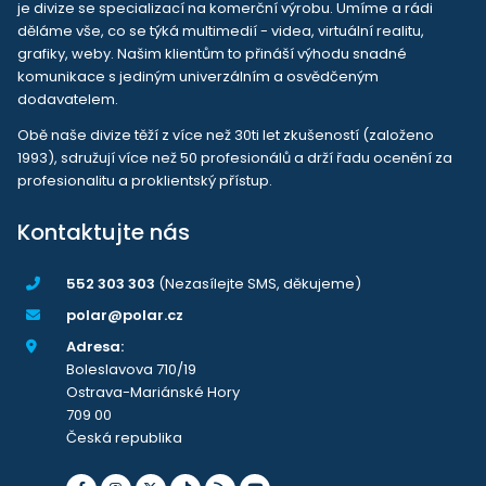
je divize se specializací na komerční výrobu. Umíme a rádi
děláme vše, co se týká multimedií - videa, virtuální realitu,
grafiky, weby. Našim klientům to přináší výhodu snadné
komunikace s jediným univerzálním a osvědčeným
dodavatelem.
Obě naše divize těží z více než 30ti let zkušeností (založeno
1993), sdružují více než 50 profesionálů a drží řadu ocenění za
profesionalitu a proklientský přístup.
Kontaktujte nás
552 303 303
(Nezasílejte SMS, děkujeme)
polar@polar.cz
Adresa:
Boleslavova 710/19
Ostrava-Mariánské Hory
709 00
Česká republika