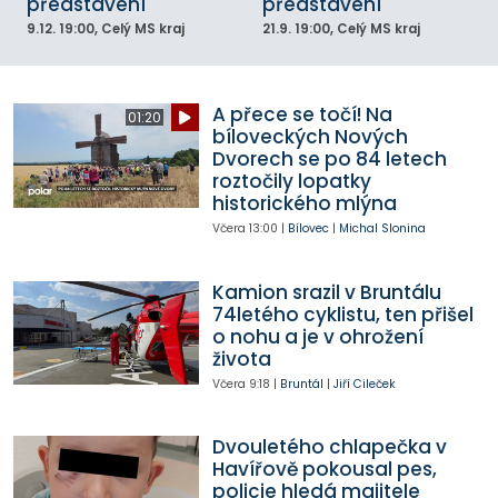
představení
představení
9.12.
19:00
, Celý MS kraj
21.9.
19:00
, Celý MS kraj
A přece se točí! Na
01:20
bíloveckých Nových
Dvorech se po 84 letech
roztočily lopatky
historického mlýna
Včera
13:00
|
Bílovec
|
Michal Slonina
Kamion srazil v Bruntálu
74letého cyklistu, ten přišel
o nohu a je v ohrožení
života
Včera
9:18
|
Bruntál
|
Jiří Cileček
Dvouletého chlapečka v
Havířově pokousal pes,
policie hledá majitele