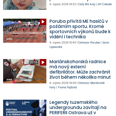
6. srpna 2026
14:33
|
Celý MS kraj
|
Jiří Cileček
Poruba přivítá ME hasičů v
01:31
požárním sportu. Kromě
sportovních výkonů bude k
vidění i technika
6. srpna 2026
15:43
|
Ostrava-Poruba
|
Jana
Lipowská
Mariánskohorská radnice
01:56
má nový externí
defibrilátor. Může zachránit
život během několika minut
6. srpna 2026
19:04
|
Ostrava-Mariánské
hory
|
Yvona Fajtová
Legendy tuzemského
undergroundu zavítají na
PERIFERII Ostrava už v