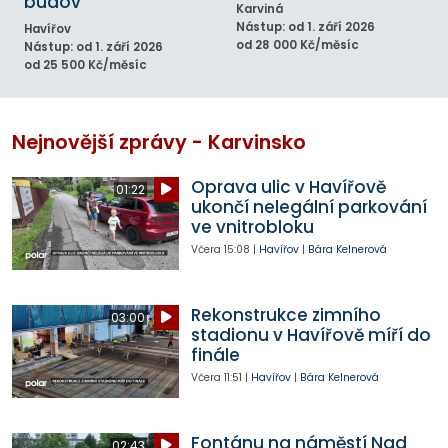
budov
Karviná
Nástup: od 1. září 2026
Havířov
od 28 000 Kč/měsíc
Nástup: od 1. září 2026
od 25 500 Kč/měsíc
Nejnovější zprávy - Karvinsko
Oprava ulic v Havířově
01:22
ukončí nelegální parkování
ve vnitrobloku
Včera
15:08
|
Havířov
|
Bára Kelnerová
Rekonstrukce zimního
03:00
stadionu v Havířově míří do
finále
Včera
11:51
|
Havířov
|
Bára Kelnerová
Fontánu na náměstí Nad
02:43