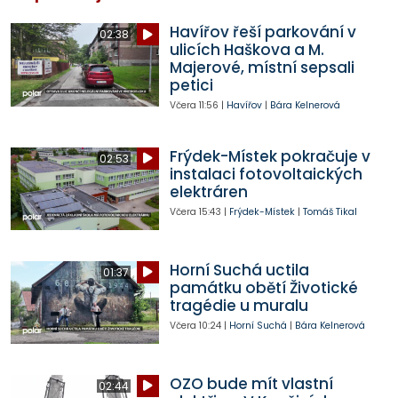
Havířov řeší parkování v
02:38
ulicích Haškova a M.
Majerové, místní sepsali
petici
Včera
11:56
|
Havířov
|
Bára Kelnerová
Frýdek-Místek pokračuje v
02:53
instalaci fotovoltaických
elektráren
Včera
15:43
|
Frýdek-Místek
|
Tomáš Tikal
Horní Suchá uctila
01:37
památku obětí Životické
tragédie u muralu
Včera
10:24
|
Horní Suchá
|
Bára Kelnerová
OZO bude mít vlastní
02:44