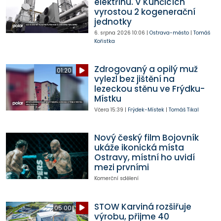
elektřinu. V Kunčicích
vyrostou 2 kogenerační
jednotky
6. srpna 2026
10:06
|
Ostrava-město
|
Tomáš
Kořistka
Zdrogovaný a opilý muž
01:20
vylezl bez jištění na
lezeckou stěnu ve Frýdku-
Místku
Včera
15:39
|
Frýdek-Místek
|
Tomáš Tikal
Nový český film Bojovník
ukáže ikonická místa
Ostravy, místní ho uvidí
mezi prvními
Komerční sdělení
STOW Karviná rozšiřuje
05:00
výrobu, přijme 40