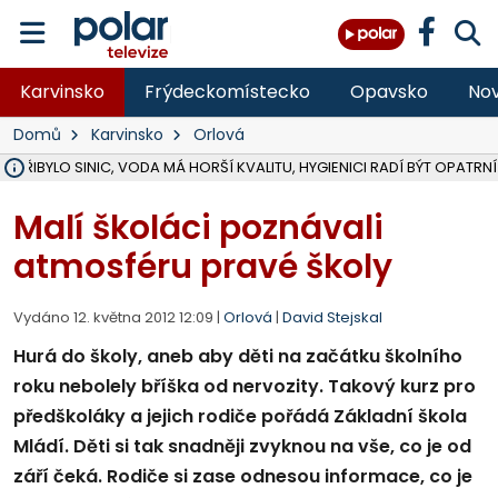
Karvinsko
Frýdeckomístecko
Opavsko
Nov
Domů
Karvinsko
Orlová
Ě PŘIBYLO SINIC, VODA MÁ HORŠÍ KVALITU, HYGIENICI RADÍ BÝT OPATRNÍ
ÚOHS DAL ZÁTORU POKUTU 100 000 ZA CHYBY V ZAKÁZCE NA OBN
AREÁL LODIČEK V KARVINÉ SE PŘIPRAVUJE NA VELKOU REKONSTRUKC
KARVINÁ ZNÁ BUDOUCÍ PODOBU AREÁLU LODIČKY V PARKU BOŽEN
CYKLISTU (74) SRAZIL V BRUNTÁLU KAMION, JE V OHROŽENÍ ŽIVOTA,
POLICIE HLEDÁ PŘÍPADNÉ SVĚDKY, KTEŘÍ POMŮŽOU OBJASNIT PRŮ
RADNÍ OSTRAVY A POSLANKYNĚ A. HOFFMANNOVÁ ZA PIRÁTY PODA
NA POSTUP MINISTERSTVA ŽIVOTNÍHO PROSTŘEDÍ V KAUZE HALDY 
MUŽ V PŘÍBOŘE SE VÁŽNĚ ZRANIL PŘI PRÁCI S ROZBRUŠOVAČKOU, I
SLEZSKÁ OSTRAVA PŘIPRAVUJE PROJEKTOVOU DOKUMENTACI PRO 
PODEZŘELÝ BALÍČEK ZASTAVIL PROVOZ NA NÁDRAŽÍ VE F-M, ČEKÁ 
CHLAPEČKA (2) V HAVÍŘOVĚ POKOUSAL PES, POLICIE HLEDÁ MAJITEL
MS KRAJ VYBUDUJE ZA 40 MILIONŮ V JABLUNKOVĚ NOVÝ MOST PŘES O
FOTBALISTA LAURI LAINE SE VRACÍ Z BANÍKU OSTRAVA NA PŮL ROK
F-M DOKONČIL VOLNOČASOVÝ AREÁL RIVKA PARK ZA 62 MILIONŮ,
Malí školáci poznávali
atmosféru pravé školy
Vydáno 12. května 2012 12:09 |
Orlová
|
David Stejskal
Hurá do školy, aneb aby děti na začátku školního
roku nebolely bříška od nervozity. Takový kurz pro
předškoláky a jejich rodiče pořádá Základní škola
Mládí. Děti si tak snadněji zvyknou na vše, co je od
září čeká. Rodiče si zase odnesou informace, co je