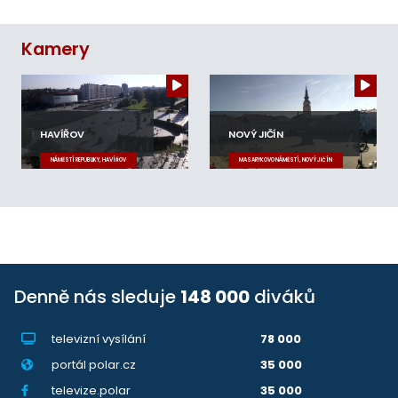
Kamery
HAVÍŘOV
NOVÝ JIČÍN
NÁMĚSTÍ REPUBLIKY, HAVÍŘOV
MASARYKOVO NÁMĚSTÍ, NOVÝ JIČÍN
Denně nás sleduje
148 000
diváků
televizní vysílání
78 000
portál polar.cz
35 000
televize.polar
35 000