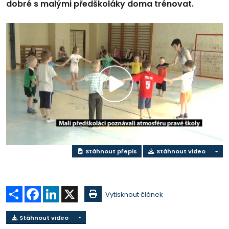
dobré s malými předškoláky doma trénovat.
Přehrát
video
Stáhnout přepis
Stáhnout video
Sdílet
Facebook
LinkedIn
X
Vytisknout článek
Stáhnout video