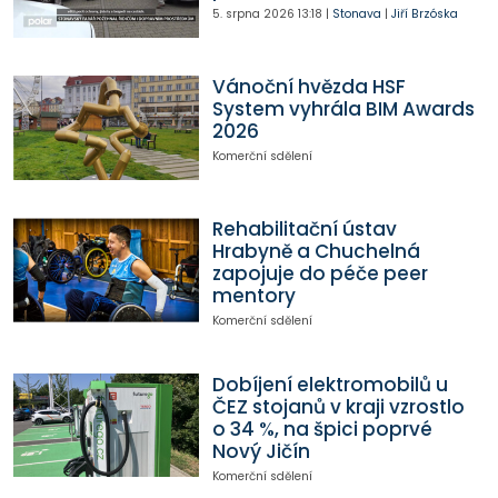
5. srpna 2026
13:18
|
Stonava
|
Jiří Brzóska
Vánoční hvězda HSF
System vyhrála BIM Awards
2026
Komerční sdělení
Rehabilitační ústav
Hrabyně a Chuchelná
zapojuje do péče peer
mentory
Komerční sdělení
Dobíjení elektromobilů u
ČEZ stojanů v kraji vzrostlo
o 34 %, na špici poprvé
Nový Jičín
Komerční sdělení