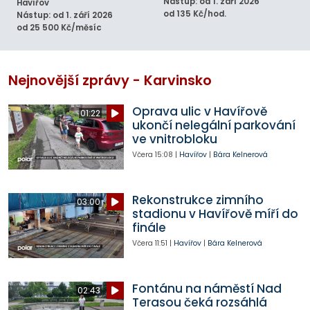
Nástup: od 1. září 2026
Havířov
od 135 Kč/hod.
Nástup: od 1. září 2026
od 25 500 Kč/měsíc
Nejnovější zprávy - Karvinsko
Oprava ulic v Havířově
01:22
ukončí nelegální parkování
ve vnitrobloku
Včera
15:08
|
Havířov
|
Bára Kelnerová
Rekonstrukce zimního
03:00
stadionu v Havířově míří do
finále
Včera
11:51
|
Havířov
|
Bára Kelnerová
Fontánu na náměstí Nad
02:43
Terasou čeká rozsáhlá