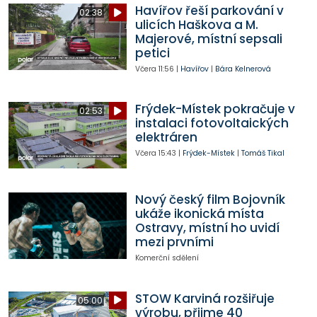
Havířov řeší parkování v
02:38
ulicích Haškova a M.
Majerové, místní sepsali
petici
Včera
11:56
|
Havířov
|
Bára Kelnerová
Frýdek-Místek pokračuje v
02:53
instalaci fotovoltaických
elektráren
Včera
15:43
|
Frýdek-Místek
|
Tomáš Tikal
Nový český film Bojovník
ukáže ikonická místa
Ostravy, místní ho uvidí
mezi prvními
Komerční sdělení
STOW Karviná rozšiřuje
05:00
výrobu, přijme 40