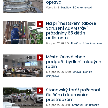
oprava
Včera
11:42
|
Havířov
|
Bára Kelnerová
Na příměstském táboře
01:21
Sdružení ADAM tráví
prázdniny 65 dětí s
autismem
6. srpna 2026
11:15
|
Havířov
|
Bára Kelnerová
Město Orlová chce
01:38
podpořit bydlení mladých
rodin
5. srpna 2026
15:30
|
Orlová
|
Monika
Ociepková
Stonavský farář požehnal
01:50
řidičům i dopravním
prostředkům
5. srpna 2026
13:18
|
Stonava
|
Jiří Brzóska