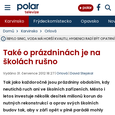
Karvinsko
Frýdeckomístecko
Opavsko
Nov
Domů
Karvinsko
Orlová
Ě PŘIBYLO SINIC, VODA MÁ HORŠÍ KVALITU, HYGIENICI RADÍ BÝT OPATRNÍ
NA BÍLOVECKÝCH NOVÝCH DVORECH SE PO 84 LETECH ROZTOČILY L
KARVINSKÉ MOŘE ZÍSKÁ NOVÉ GASTRO ZÁZEMÍ S VYHLÍDKOVOU TER
REKONSTRUKCE MATEŘSKÉ ŠKOLY V CHLEBIČOVĚ MÍŘÍ DO FINÁLE, VÍ
CYKLISTU (74) SRAZIL V BRUNTÁLU KAMION, JE V OHROŽENÍ ŽIVOTA,
POLICIE HLEDÁ PŘÍPADNÉ SVĚDKY, KTEŘÍ POMŮŽOU OBJASNIT PRŮ
RADNÍ OSTRAVY A POSLANKYNĚ A. HOFFMANNOVÁ ZA PIRÁTY PODA
NA POSTUP MINISTERSTVA ŽIVOTNÍHO PROSTŘEDÍ V KAUZE HALDY 
F-M POKRAČUJE V INSTALACI FOTOVOLTAICKÝCH ELEKTRÁREN, REP
SENIOR AKADEMIE V OPAVĚ ZAHÁJILA DALŠÍ BĚH, REPORTÁŽ NA POL
PODEZŘELÝ BALÍČEK ZASTAVIL PROVOZ NA NÁDRAŽÍ VE F-M, ČEKÁ 
CHLAPEČKA (2) V HAVÍŘOVĚ POKOUSAL PES, POLICIE HLEDÁ MAJITEL
OPRAVA ULIC V HAVÍŘOVĚ UKONČÍ NELEGÁLNÍ PARKOVÁNÍ VE VNI
V HAVÍŘOVĚ SE TĚŽCE ZRANIL MOTORKÁŘ PO SRÁŽCE S AUTEM, INF
SRÁŽKA VLAKU S KAMIONEM V DOLNÍ LUTYNI Z LEDNA 2024 ZAMÍ
Také o prázdninách je na
školách rušno
Vydáno 31. července 2012 18:27 |
Orlová
|
David Stejskal
Tak jako každoročně jsou prázdniny obdobím, kdy
neutichá ruch ani ve školních zařízeních. Město i
letos investuje několik desítek milionů korun do
nutných rekonstrukcí a oprav svých školních
budov tak, aby v září opět v plné parádě mohly