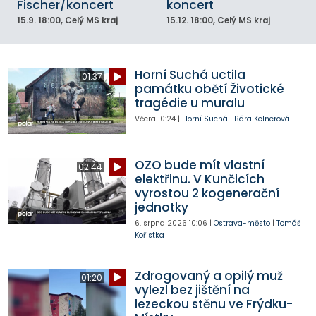
Fischer/koncert
koncert
15.9.
18:00
, Celý MS kraj
15.12.
18:00
, Celý MS kraj
Horní Suchá uctila
01:37
památku obětí Životické
tragédie u muralu
Včera
10:24
|
Horní Suchá
|
Bára Kelnerová
OZO bude mít vlastní
02:44
elektřinu. V Kunčicích
vyrostou 2 kogenerační
jednotky
6. srpna 2026
10:06
|
Ostrava-město
|
Tomáš
Kořistka
Zdrogovaný a opilý muž
01:20
vylezl bez jištění na
lezeckou stěnu ve Frýdku-