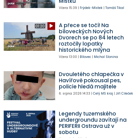
Místku
Včera
15:39
|
Frýdek-Místek
|
Tomáš Tikal
A přece se točí! Na
01:20
bíloveckých Nových
Dvorech se po 84 letech
roztočily lopatky
historického mlýna
Včera
13:00
|
Bílovec
|
Michal Slonina
Dvouletého chlapečka v
Havířově pokousal pes,
policie hledá majitele
6. srpna 2026
14:33
|
Celý MS kraj
|
Jiří Cileček
Legendy tuzemského
undergroundu zavítají na
PERIFERII Ostrava už v
sobotu