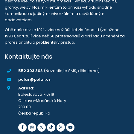
děláme vše, co se týká multimedií - videa, virtuální realitu,
grafiky, weby. Našim klientům to přináší výhodu snadné
komunikace s jediným univerzálním a osvědčeným
dodavatelem.
Obě naše divize těží z více než 30ti let zkušeností (založeno
1993), sdružují více než 50 profesionálů a drží řadu ocenění za
profesionalitu a proklientský přístup.
Kontaktujte nás
552 303 303
(Nezasílejte SMS, děkujeme)
polar@polar.cz
Adresa:
Boleslavova 710/19
Ostrava-Mariánské Hory
709 00
Česká republika