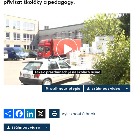
přivítat školáky a pedagogy.
Přehrát
video
Stáhnout přepis
Stáhnout video
Sdílet
Facebook
LinkedIn
X
Vytisknout článek
Stáhnout video