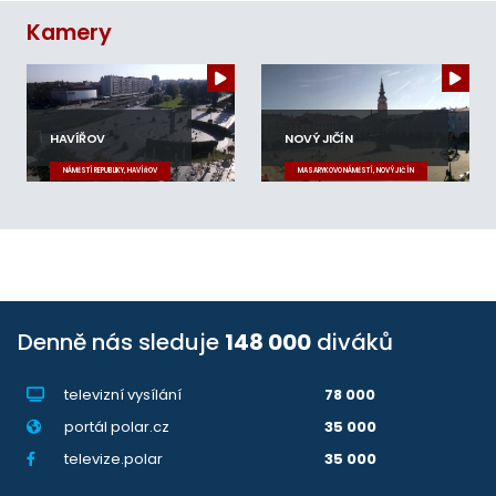
Kamery
HAVÍŘOV
NOVÝ JIČÍN
NÁMĚSTÍ REPUBLIKY, HAVÍŘOV
MASARYKOVO NÁMĚSTÍ, NOVÝ JIČÍN
Denně nás sleduje
148 000
diváků
televizní vysílání
78 000
portál polar.cz
35 000
televize.polar
35 000