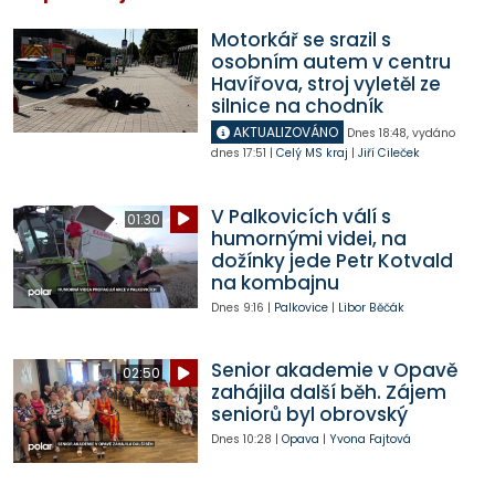
Motorkář se srazil s
osobním autem v centru
Havířova, stroj vyletěl ze
silnice na chodník
AKTUALIZOVÁNO
Dnes
18:48
,
vydáno
dnes
17:51
|
Celý MS kraj
|
Jiří Cileček
V Palkovicích válí s
01:30
humornými videi, na
dožínky jede Petr Kotvald
na kombajnu
Dnes
9:16
|
Palkovice
|
Libor Běčák
Senior akademie v Opavě
02:50
zahájila další běh. Zájem
seniorů byl obrovský
Dnes
10:28
|
Opava
|
Yvona Fajtová