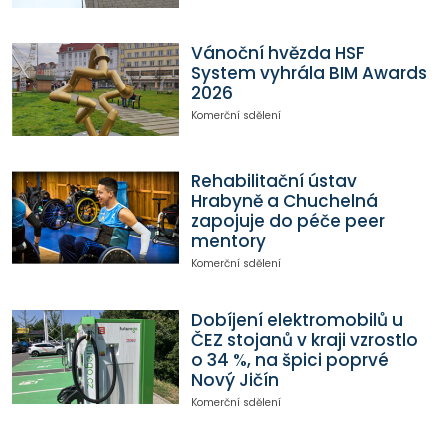
Vánoční hvězda HSF
System vyhrála BIM Awards
2026
Komerční sdělení
Rehabilitační ústav
Hrabyně a Chuchelná
zapojuje do péče peer
mentory
Komerční sdělení
Dobíjení elektromobilů u
ČEZ stojanů v kraji vzrostlo
o 34 %, na špici poprvé
Nový Jičín
Komerční sdělení