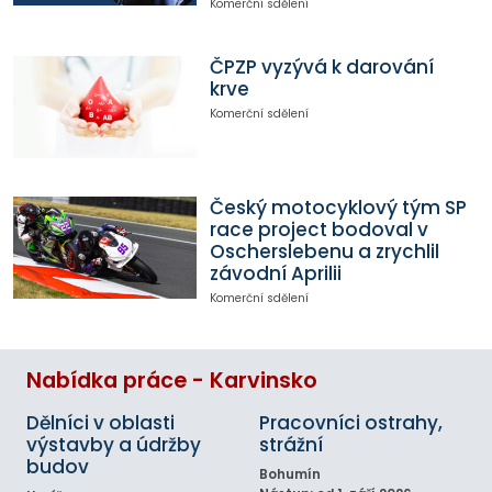
Komerční sdělení
ČPZP vyzývá k darování
krve
Komerční sdělení
Český motocyklový tým SP
race project bodoval v
Oscherslebenu a zrychlil
závodní Aprilii
Komerční sdělení
Nabídka práce - Karvinsko
Dělníci v oblasti
Pracovníci ostrahy,
výstavby a údržby
strážní
budov
Bohumín