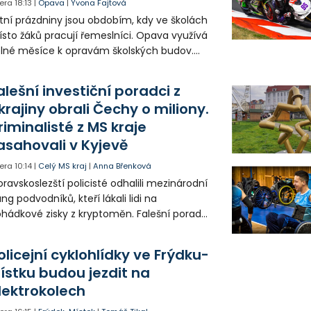
era
18:13
|
Opava
|
Yvona Fajtová
tní prázdniny jsou obdobím, kdy ve školách
sto žáků pracují řemeslníci. Opava využívá
lné měsíce k opravám školských budov.
tos jsou díky obnově školek po
ředloňských povodních práce méně
alešní investiční poradci z
zsáhlé.
krajiny obrali Čechy o miliony.
riminalisté z MS kraje
asahovali v Kyjevě
era
10:14
|
Celý MS kraj
|
Anna Břenková
ravskoslezští policisté odhalili mezinárodní
ng podvodníků, kteří lákali lidi na
hádkové zisky z kryptoměn. Falešní poradci
lámanou češtinou volali obětem z
rajinského call centra a připravili Čechy o
olicejní cyklohlídky ve Frýdku-
sítky až stovky milionů korun. Na padesátce
ístku budou jezdit na
movních prohlídek v Kyjevě se podíleli i
lektrokolech
ští vyšetřovatelé.