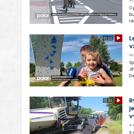
Vč
Cy
bu
rá
el
m
L
01:22
v
Vč
Sp
Ji
De
pa
ob
vy
R
01:33
j
v
4.
S 