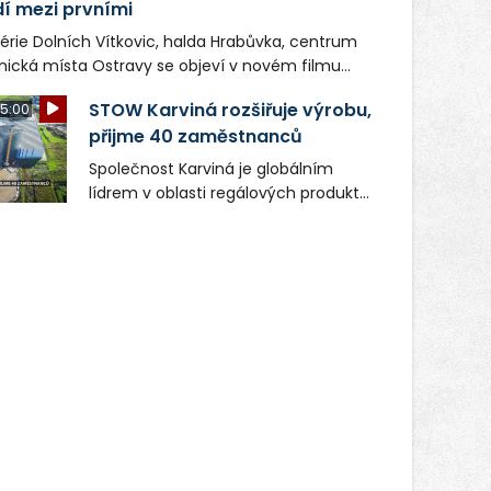
dí mezi prvními
nérie Dolních Vítkovic, halda Hrabůvka, centrum
onická místa Ostravy se objeví v novém filmu
stoupí do kin už 13. srpna. Režiséři Vojtěch Frič a
STOW Karviná rozšiřuje výrobu,
5:00
si moravskoslezskou metropoli nevybrali
přijme 40 zaměstnanců
yrová atmosféra se stala přirozenou součástí
o boxerského šampiona Hoffa (Milan Ondrík),
Společnost Karviná je globálním
h vrací do světa vrcholových zápasů, tentokrát v
lídrem v oblasti regálových produktů
a systémů, stabilním
zaměstnavatelem na Karvinsku a
firmou s obrovským potenciálem.