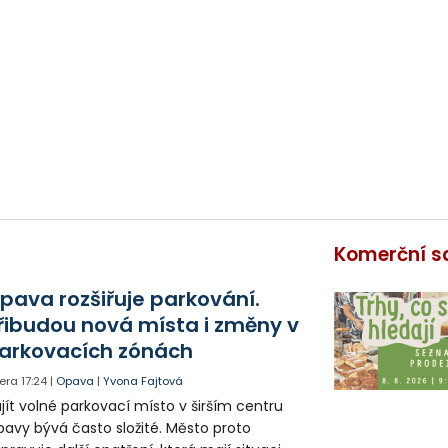
Komerční s
pava rozšiřuje parkování.
řibudou nová místa i změny v
arkovacích zónách
era
17:24
|
Opava
|
Yvona Fajtová
jít volné parkovací místo v širším centru
avy bývá často složité. Město proto