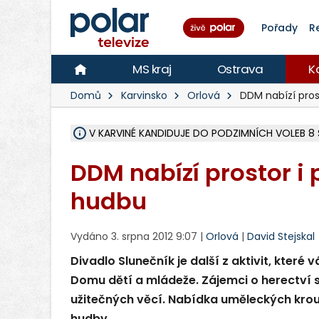
Pořady
R
MS kraj
Ostrava
K
Domů
Karvinsko
Orlová
DDM nabízí prost
V KARVINÉ KANDIDUJE DO PODZIMNÍCH VOLEB 8 
ÚOHS DAL ZÁTORU POKUTU 100 000 ZA CHYBY 
AREÁL LODIČEK V KARVINÉ SE PŘIPRAVUJE NA VE
KARVINÁ ZNÁ BUDOUCÍ PODOBU AREÁLU LODIČ
MORAVSKOSLEZŠTÍ POLICISTÉ ODHALILI MEZINÁ
LÁKALI LIDI NA ZISKY Z KRYPTOMĚN, INFO A VIDE
MINISTESTVO ŽIVOTNÍHO PROSTŘEDÍ PŘEVZALO
A ROZHODLO, ŽE VINÍK ZA ŠKODY PO ZAVEZENÍ 
MUŽ V PŘÍBOŘE SE VÁŽNĚ ZRANIL PŘI PRÁCI S 
SLEZSKÁ OSTRAVA PŘIPRAVUJE PROJEKTOVOU D
FRÝDEK-MÍSTEK DOKONČIL STAVBU VOLNOČASOVÉ
HNUTÍ ANO V HAVÍŘOVĚ NEZAŘADÍ HEJTMANA JO
MS KRAJ VYBUDUJE ZA 40 MILIONŮ V JABLUNKOVĚ
FOTBALISTA LAURI LAINE SE VRACÍ Z BANÍKU OS
F-M DOKONČIL VOLNOČASOVÝ AREÁL RIVKA PA
DDM nabízí prostor i 
hudbu
Vydáno 3. srpna 2012 9:07 |
Orlová
|
David Stejskal
Divadlo Slunečník je další z aktivit, které
Domu dětí a mládeže. Zájemci o herectví 
užitečných věcí. Nabídka uměleckých krou
hudby.