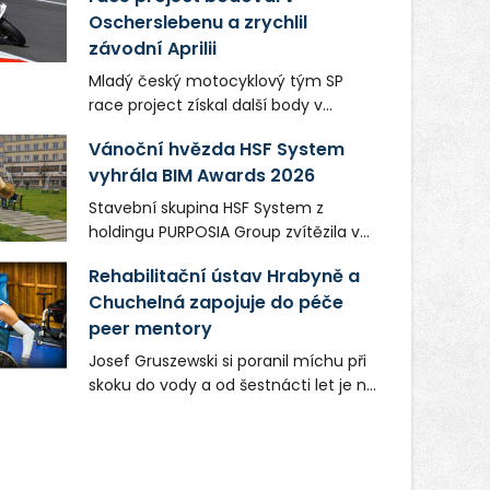
Oscherslebenu a zrychlil
závodní Aprilii
Mladý český motocyklový tým SP
race project získal další body v
mezinárodním šampionátu EURO
Vánoční hvězda HSF System
MOTO. Při závodním víkendu, který se
vyhrála BIM Awards 2026
konal od 31. července do 2. srpna na
německém okruhu Oschersleben,
Stavební skupina HSF System z
obsadil Filip Novotný ve třídě
holdingu PURPOSIA Group zvítězila v
Supersport desáté a jedenácté
soutěži Construsoft BIM Awards 2026
místo. Maks Palmowski dokončil oba
Rehabilitační ústav Hrabyně a
v kategorii Projekty veřejného zájmu.
závody kategorie Sportbike na
Chuchelná zapojuje do péče
Ocenění získala ocelová Vánoční
dvanácté příčce. Přestože výsledky
peer mentory
hvězda, která vznikla pro Ostravské
zůstaly za očekáváním týmu, důležitý
Vánoce na Masarykově náměstí.
Josef Gruszewski si poranil míchu při
posun přineslo testování nového
Sezónní prvek vánoční výzdoby sloužil
skoku do vody a od šestnácti let je na
aerodynamického řešení pro Aprilii
během adventu jako fotopoint pro
invalidním vozíku. Teď jako peer
RS660, které motocykl znatelně
návštěvníky centra Ostravy. Ocenění
mentor České asociace paraplegiků
zrychlilo.
potvrzuje, že digitální modelování
CZEPA předává své zkušenosti lidem,
přináší významné přínosy nejen u
kteří se dostali do podobné situace. K