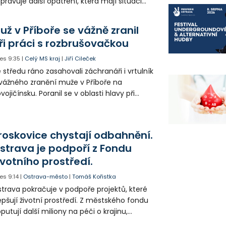
ipravuje další opatření, která mají situaci
epšit. Vznikají nová parkovací stání, mění se
ganizace dopravy a některé novinky čekají
už v Příboře se vážně zranil
ké řidiče v parkovacích zónách.
ři práci s rozbrušovačkou
es
9:35
|
Celý MS kraj
|
Jiří Cileček
 středu ráno zasahovali záchranáři i vrtulník
vážného zranění muže v Příboře na
vojičínsku. Poranil se v oblasti hlavy při
áci s rozbrušovačkou. Následně byl
tulníkem přepraven do ostravské fakultní
emocnice.
roskovice chystají odbahnění.
strava je podpoří z Fondu
ivotního prostředí.
es
9:14
|
Ostrava-město
|
Tomáš Kořistka
trava pokračuje v podpoře projektů, které
epšují životní prostředí. Z městského fondu
putují další miliony na péči o krajinu,
řejný prostor i environmentální výchovu