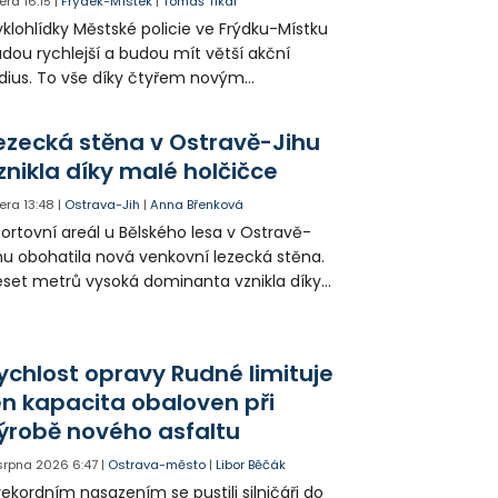
era
16:15
|
Frýdek-Místek
|
Tomáš Tikal
klohlídky Městské policie ve Frýdku-Místku
dou rychlejší a budou mít větší akční
dius. To vše díky čtyřem novým
ektrokolům, které strážníkům pořídilo
ěsto.
ezecká stěna v Ostravě-Jihu
znikla díky malé holčičce
era
13:48
|
Ostrava-Jih
|
Anna Břenková
ortovní areál u Bělského lesa v Ostravě-
hu obohatila nová venkovní lezecká stěna.
set metrů vysoká dominanta vznikla díky
rticipativnímu rozpočtu a místním
yvatelům nabízí volně přístupné sportovní
žití.
ychlost opravy Rudné limituje
en kapacita obaloven při
ýrobě nového asfaltu
 srpna 2026
6:47
|
Ostrava-město
|
Libor Běčák
rekordním nasazením se pustili silničáři do