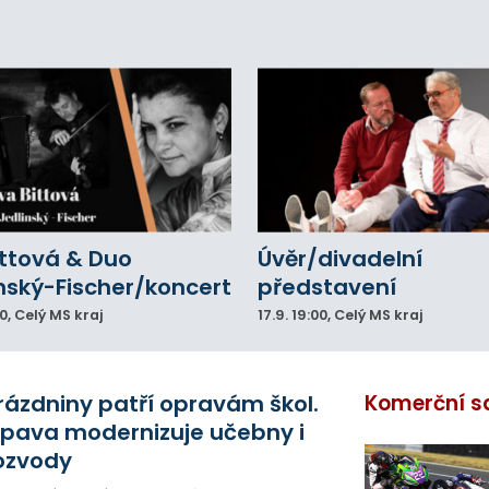
ittová & Duo
Úvěr/divadelní
nský-Fischer/koncert
představení
00
, Celý MS kraj
17.9.
19:00
, Celý MS kraj
rázdniny patří opravám škol.
Komerční s
pava modernizuje učebny i
ozvody