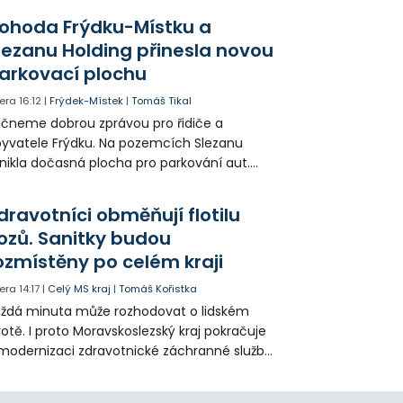
tí a mládeže.
ohoda Frýdku-Místku a
lezanu Holding přinesla novou
arkovací plochu
era
16:12
|
Frýdek-Místek
|
Tomáš Tikal
čneme dobrou zprávou pro řidiče a
yvatele Frýdku. Na pozemcích Slezanu
nikla dočasná plocha pro parkování aut.
ohodlo se na tom město s vedením
olečnosti Slezan Holding.
dravotníci obměňují flotilu
ozů. Sanitky budou
ozmístěny po celém kraji
era
14:17
|
Celý MS kraj
|
Tomáš Kořistka
ždá minuta může rozhodovat o lidském
votě. I proto Moravskoslezský kraj pokračuje
modernizaci zdravotnické záchranné služby
do provozu nyní zamířilo 14 nových sanitek
bavených nejmodernější technikou.