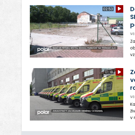
dě
D
02:53
S
p
Vč
Za
ob
vz
D
sp
Z
01:18
v
r
Vč
Ka
ži
v 
– 
vy