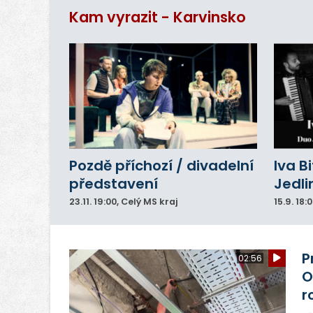
Kam vyrazit - Karvinsko
Pozdě příchozí / divadelní
Iva B
představení
Jedli
23.11.
19:00
, Celý MS kraj
15.9.
18:
P
02:56
O
r