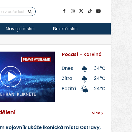
Novojičínsko
Bruntálsko
Počasí - Karviná
Dnes
34°C
Zítra
24°C
Přehrát
Pozítří
24°C
video
dělení
více
lm Bojovník ukáže ikonická místa Ostravy,