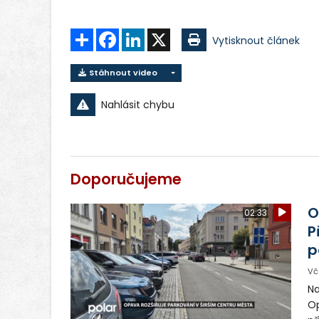
Sdílet
Facebook
LinkedIn
X
Vytisknout článek
Stáhnout video
Nahlásit chybu
Doporučujeme
O
02:33
P
p
Vč
Na
Op