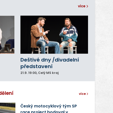
více
Deštivé dny /divadelní
představení
21.9.
19:00
, Celý MS kraj
dělení
více
Český motocyklový tým SP
race project bodoval v