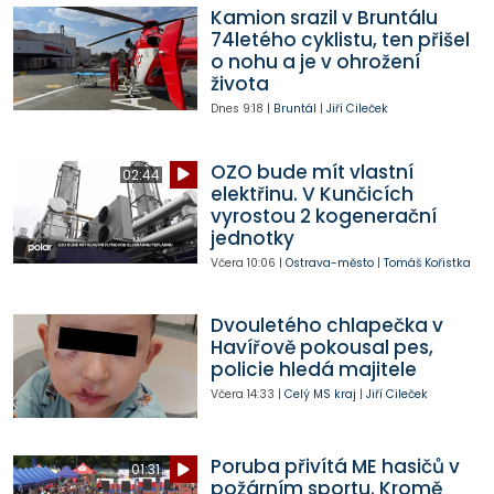
Kamion srazil v Bruntálu
74letého cyklistu, ten přišel
o nohu a je v ohrožení
života
Dnes
9:18
|
Bruntál
|
Jiří Cileček
OZO bude mít vlastní
02:44
elektřinu. V Kunčicích
vyrostou 2 kogenerační
jednotky
Včera
10:06
|
Ostrava-město
|
Tomáš Kořistka
Dvouletého chlapečka v
Havířově pokousal pes,
policie hledá majitele
Včera
14:33
|
Celý MS kraj
|
Jiří Cileček
Poruba přivítá ME hasičů v
01:31
požárním sportu. Kromě