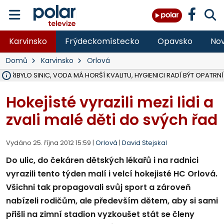
Karvinsko
Frýdeckomístecko
Opavsko
Nov
Domů
Karvinsko
Orlová
Ě PŘIBYLO SINIC, VODA MÁ HORŠÍ KVALITU, HYGIENICI RADÍ BÝT OPATRNÍ
ÚOHS DAL ZÁTORU POKUTU 100 000 ZA CHYBY V ZAKÁZCE NA OBN
AREÁL LODIČEK V KARVINÉ SE PŘIPRAVUJE NA VELKOU REKONSTRUKC
KARVINÁ ZNÁ BUDOUCÍ PODOBU AREÁLU LODIČKY V PARKU BOŽEN
CYKLISTU (74) SRAZIL V BRUNTÁLU KAMION, JE V OHROŽENÍ ŽIVOTA,
POLICIE HLEDÁ PŘÍPADNÉ SVĚDKY, KTEŘÍ POMŮŽOU OBJASNIT PRŮ
RADNÍ OSTRAVY A POSLANKYNĚ A. HOFFMANNOVÁ ZA PIRÁTY PODA
NA POSTUP MINISTERSTVA ŽIVOTNÍHO PROSTŘEDÍ V KAUZE HALDY 
MUŽ V PŘÍBOŘE SE VÁŽNĚ ZRANIL PŘI PRÁCI S ROZBRUŠOVAČKOU, I
SLEZSKÁ OSTRAVA PŘIPRAVUJE PROJEKTOVOU DOKUMENTACI PRO 
PODEZŘELÝ BALÍČEK ZASTAVIL PROVOZ NA NÁDRAŽÍ VE F-M, ČEKÁ 
CHLAPEČKA (2) V HAVÍŘOVĚ POKOUSAL PES, POLICIE HLEDÁ MAJITEL
MS KRAJ VYBUDUJE ZA 40 MILIONŮ V JABLUNKOVĚ NOVÝ MOST PŘES O
FOTBALISTA LAURI LAINE SE VRACÍ Z BANÍKU OSTRAVA NA PŮL ROK
F-M DOKONČIL VOLNOČASOVÝ AREÁL RIVKA PARK ZA 62 MILIONŮ,
Hokejisté vyrazili mezi lidi a
zvali malé děti do svých řad
Vydáno 25. října 2012 15:59 |
Orlová
|
David Stejskal
Do ulic, do čekáren dětských lékařů i na radnici
vyrazili tento týden malí i velcí hokejisté HC Orlová.
Všichni tak propagovali svůj sport a zároveň
nabízeli rodičům, ale především dětem, aby si sami
přišli na zimní stadion vyzkoušet stát se členy