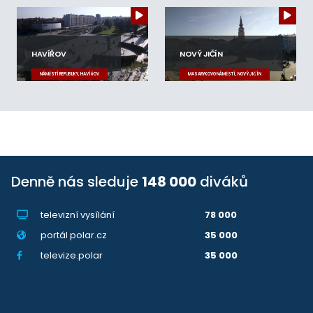
HAVÍŘOV
NOVÝ JIČÍN
NÁMĚSTÍ REPUBLIKY, HAVÍŘOV
MASARYKOVO NÁMĚSTÍ, NOVÝ JIČÍN
Denně nás sleduje
148 000
diváků
televizní vysílání
78 000
portál polar.cz
35 000
televize.polar
35 000