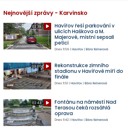
Nejnovější zprávy - Karvinsko
Havířov řeší parkování v
02:38
ulicích Haškova a M.
Majerové, místní sepsali
petici
Dnes
11:56
|
Havířov
|
Bára Kelnerová
Rekonstrukce zimního
03:00
stadionu v Havířově míří do
finále
Dnes
11:51
|
Havířov
|
Bára Kelnerová
Fontánu na náměstí Nad
02:43
Terasou čeká rozsáhlá
oprava
Dnes
11:42
|
Havířov
|
Bára Kelnerová