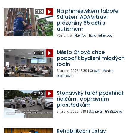
Na příměstském táboře
01:21
Sdružení ADAM tráví
prázdniny 65 dětí s
autismem
Včera
11:15
|
Havířov
|
Bára Kelnerová
Město Orlová chce
01:38
podpořit bydlení mladých
rodin
5. srpna 2026
15:30
|
Orlová
|
Monika
Ociepková
Stonavský farář požehnal
01:50
řidičům i dopravním
prostředkům
5. srpna 2026
13:18
|
Stonava
|
Jiří Brzóska
Rehabilitační ústav