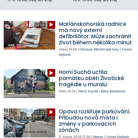
17.9.
19:00
, Celý MS kraj
13.9.
15:00
, Celý MS kraj
Mariánskohorská radnice
01:56
má nový externí
defibrilátor. Může zachránit
život během několika minut
Včera
19:04
|
Ostrava-Mariánské hory
|
Yvona
Fajtová
Horní Suchá uctila
01:37
památku obětí Životické
tragédie u muralu
Dnes
10:24
|
Horní Suchá
|
Bára Kelnerová
Opava rozšiřuje parkování.
02:33
Přibudou nová místa i
změny v parkovacích
zónách
5. srpna 2026
17:24
|
Opava
|
Yvona Fajtová