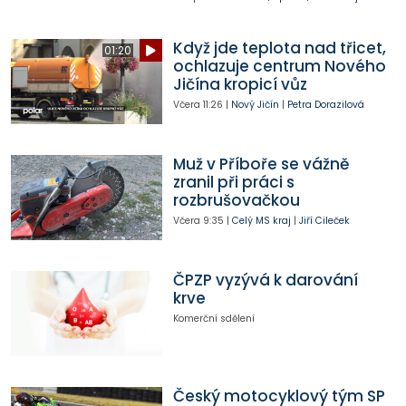
Když jde teplota nad třicet,
01:20
ochlazuje centrum Nového
Jičína kropicí vůz
Včera
11:26
|
Nový Jičín
|
Petra Dorazilová
Muž v Příboře se vážně
zranil při práci s
rozbrušovačkou
Včera
9:35
|
Celý MS kraj
|
Jiří Cileček
ČPZP vyzývá k darování
krve
Komerční sdělení
Český motocyklový tým SP