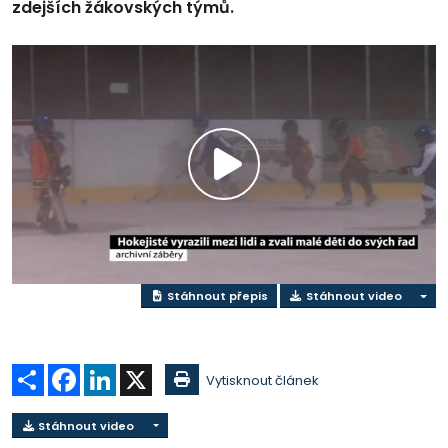
zdejších žákovských týmů.
Přehrát
video
Stáhnout přepis
Stáhnout video
Sdílet
Facebook
LinkedIn
X
Vytisknout článek
Stáhnout video