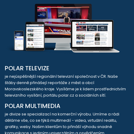
POLAR TELEVIZE
je nejúspěšnější regionální televizní společnost v ČR. Naše
štáby denně přinášejí reportáže z měst a obcí
Moravskoslezského kraje. Vysíláme je k lidem prostřednictvím
televizního vysílání, portálu polar.cz a sociálních sítí.
POLAR MULTIMEDIA
je divize se specializací na komerční výrobu. Umíme a rádi
děláme vše, co se týká multimedií - videa, virtuální realitu,
grafiky, weby. Našim klientům to přináší výhodu snadné
komunikace s jediným univerzálním a osvědčeným