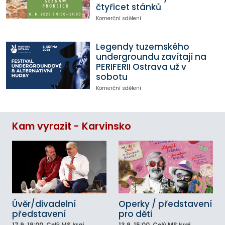
čtyřicet stánků
Komerční sdělení
Legendy tuzemského
undergroundu zavítají na
PERIFERII Ostrava už v
sobotu
Komerční sdělení
Kam vyrazit - Karvinsko
Úvěr/divadelní
Operky / představení
představení
pro děti