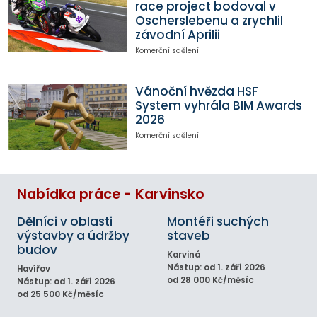
race project bodoval v
Oscherslebenu a zrychlil
závodní Aprilii
Komerční sdělení
Vánoční hvězda HSF
System vyhrála BIM Awards
2026
Komerční sdělení
Nabídka práce - Karvinsko
Dělníci v oblasti
Montéři suchých
výstavby a údržby
staveb
budov
Karviná
Nástup: od 1. září 2026
Havířov
od 28 000 Kč/měsíc
Nástup: od 1. září 2026
od 25 500 Kč/měsíc