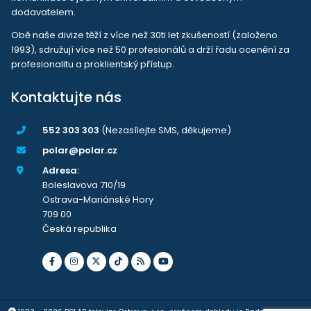
dodavatelem.
Obě naše divize těží z více než 30ti let zkušeností (založeno
1993), sdružují více než 50 profesionálů a drží řadu ocenění za
profesionalitu a proklientský přístup.
Kontaktujte nás
552 303 303
(Nezasílejte SMS, děkujeme)
polar@polar.cz
Adresa:
Boleslavova 710/19
Ostrava-Mariánské Hory
709 00
Česká republika