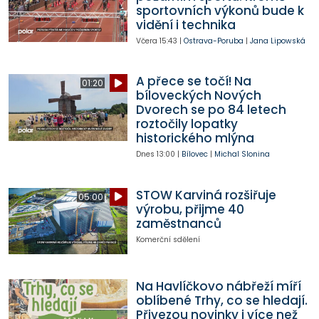
sportovních výkonů bude k
vidění i technika
Včera
15:43
|
Ostrava-Poruba
|
Jana Lipowská
A přece se točí! Na
01:20
bíloveckých Nových
Dvorech se po 84 letech
roztočily lopatky
historického mlýna
Dnes
13:00
|
Bílovec
|
Michal Slonina
STOW Karviná rozšiřuje
05:00
výrobu, přijme 40
zaměstnanců
Komerční sdělení
Na Havlíčkovo nábřeží míří
oblíbené Trhy, co se hledají.
Přivezou novinky i více než