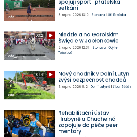
spojují sport i přátelská
setkání
5. srpna 2026
13:10
|
Stonava
|
Jiří Brzóska
Niedziela na Gorolskim
03:21
Święcie w Jabłonkowie
5. srpna 2026
12:37
|
Stonava
|
Otýlie
Tobolová
Nový chodník v Dolní Lutyni
01:41
zvýší bezpečnost chodců
5. srpna 2026
8:12
|
Dolní Lutyně
|
Libor Běčák
Rehabilitační ústav
Hrabyně a Chuchelná
zapojuje do péče peer
mentory