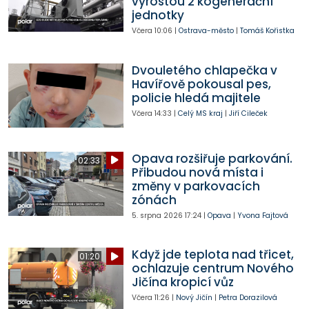
vyrostou 2 kogenerační
jednotky
Včera
10:06
|
Ostrava-město
|
Tomáš Kořistka
Dvouletého chlapečka v
Havířově pokousal pes,
policie hledá majitele
Včera
14:33
|
Celý MS kraj
|
Jiří Cileček
Opava rozšiřuje parkování.
02:33
Přibudou nová místa i
změny v parkovacích
zónách
5. srpna 2026
17:24
|
Opava
|
Yvona Fajtová
Když jde teplota nad třicet,
01:20
ochlazuje centrum Nového
Jičína kropicí vůz
Včera
11:26
|
Nový Jičín
|
Petra Dorazilová