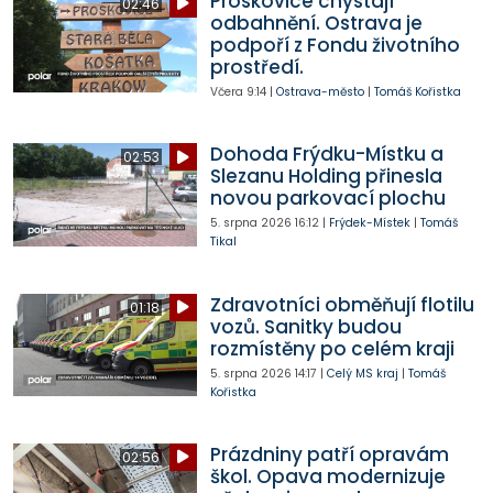
Proskovice chystají
02:46
odbahnění. Ostrava je
podpoří z Fondu životního
prostředí.
Včera
9:14
|
Ostrava-město
|
Tomáš Kořistka
Dohoda Frýdku-Místku a
02:53
Slezanu Holding přinesla
novou parkovací plochu
5. srpna 2026
16:12
|
Frýdek-Místek
|
Tomáš
Tikal
Zdravotníci obměňují flotilu
01:18
vozů. Sanitky budou
rozmístěny po celém kraji
5. srpna 2026
14:17
|
Celý MS kraj
|
Tomáš
Kořistka
Prázdniny patří opravám
02:56
škol. Opava modernizuje