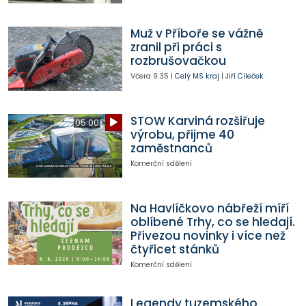
Muž v Příboře se vážně
zranil při práci s
rozbrušovačkou
Včera
9:35
|
Celý MS kraj
|
Jiří Cileček
STOW Karviná rozšiřuje
05:00
výrobu, přijme 40
zaměstnanců
Komerční sdělení
Na Havlíčkovo nábřeží míří
oblíbené Trhy, co se hledají.
Přivezou novinky i více než
čtyřicet stánků
Komerční sdělení
Legendy tuzemského