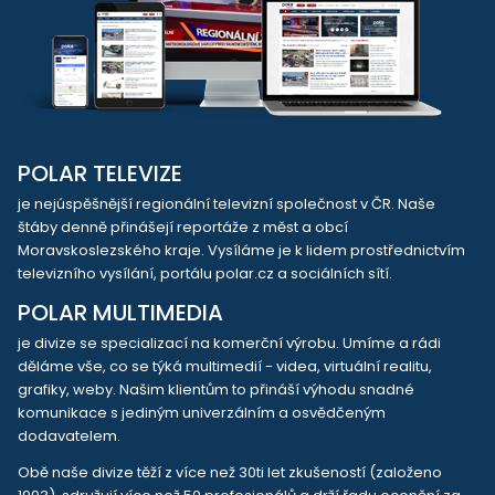
POLAR TELEVIZE
je nejúspěšnější regionální televizní společnost v ČR. Naše
štáby denně přinášejí reportáže z měst a obcí
Moravskoslezského kraje. Vysíláme je k lidem prostřednictvím
televizního vysílání, portálu polar.cz a sociálních sítí.
POLAR MULTIMEDIA
je divize se specializací na komerční výrobu. Umíme a rádi
děláme vše, co se týká multimedií - videa, virtuální realitu,
grafiky, weby. Našim klientům to přináší výhodu snadné
komunikace s jediným univerzálním a osvědčeným
dodavatelem.
Obě naše divize těží z více než 30ti let zkušeností (založeno