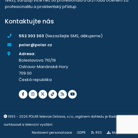
1993), sdružují více než 50 profesionálů a drží řadu ocenění za
profesionalitu a proklientský přístup.
Kontaktujte nás
552 303 303
(Nezasílejte SMS, děkujeme)
polar@polar.cz
Adresa:
Boleslavova 710/19
Ostrava-Mariánské Hory
709 00
Česká republika
1993 - 2026 POLAR televize Ostrava, s.r.o., orgánem dohledu je Rada pro
rozhlasové a televizní vysílání.
Nastavení personalizace
GDPR
RSS
Mapa stránek