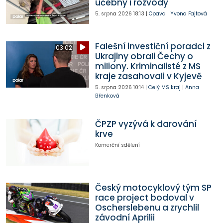
učebny i rozvody
5. srpna 2026
18:13
|
Opava
|
Yvona Fajtová
Falešní investiční poradci z
03:02
Ukrajiny obrali Čechy o
miliony. Kriminalisté z MS
kraje zasahovali v Kyjevě
5. srpna 2026
10:14
|
Celý MS kraj
|
Anna
Břenková
ČPZP vyzývá k darování
krve
Komerční sdělení
Český motocyklový tým SP
race project bodoval v
Oscherslebenu a zrychlil
závodní Aprilii