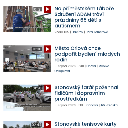
Na příměstském táboře
01:21
Sdružení ADAM tráví
prázdniny 65 dětí s
autismem
Včera
11:15
|
Havířov
|
Bára Kelnerová
Město Orlová chce
01:38
podpořit bydlení mladých
rodin
5. srpna 2026
15:30
|
Orlová
|
Monika
Ociepková
Stonavský farář požehnal
01:50
řidičům i dopravním
prostředkům
5. srpna 2026
13:18
|
Stonava
|
Jiří Brzóska
Stonavské tenisové kurty
02:44