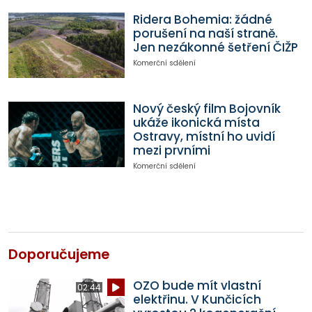
Ridera Bohemia: žádné
porušení na naší straně.
Jen nezákonné šetření ČIŽP
Komerční sdělení
Nový český film Bojovník
ukáže ikonická místa
Ostravy, místní ho uvidí
mezi prvními
Komerční sdělení
Doporučujeme
OZO bude mít vlastní
02:44
elektřinu. V Kunčicích