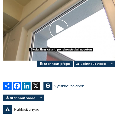
Přehrát
video
Stáhnout přepis
Stáhnout video
Sdílet
Facebook
LinkedIn
X
Vytisknout článek
Stáhnout video
Nahlásit chybu