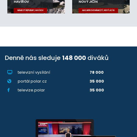
HAVÍŘOV
NOVÝ JIČÍN
NÁMĚSTÍ REPUBLIKY, HAVÍŘOV
MASARYKOVO NÁMĚSTÍ, NOVÝ JIČÍN
Denně nás sleduje
148 000
diváků
televizní vysílání
78 000
portál polar.cz
35 000
televize.polar
35 000