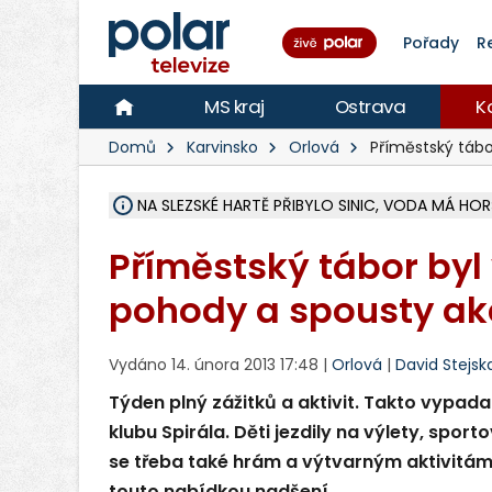
Pořady
R
MS kraj
Ostrava
K
Domů
Karvinsko
Orlová
Příměstský táb
NA SLEZSKÉ HARTĚ PŘIBYLO SINIC, VODA MÁ HORŠ
ÚOHS DAL ZÁTORU POKUTU 100 000 ZA CHYBY 
AREÁL LODIČEK V KARVINÉ SE PŘIPRAVUJE NA VE
KARVINÁ ZNÁ BUDOUCÍ PODOBU AREÁLU LODIČ
CYKLISTU (74) SRAZIL V BRUNTÁLU KAMION, JE 
POLICIE HLEDÁ PŘÍPADNÉ SVĚDKY, KTEŘÍ POMŮ
RADNÍ OSTRAVY A POSLANKYNĚ A. HOFFMANNOV
NA POSTUP MINISTERSTVA ŽIVOTNÍHO PROSTŘED
MUŽ V PŘÍBOŘE SE VÁŽNĚ ZRANIL PŘI PRÁCI S 
SLEZSKÁ OSTRAVA PŘIPRAVUJE PROJEKTOVOU D
PODEZŘELÝ BALÍČEK ZASTAVIL PROVOZ NA NÁDRA
CHLAPEČKA (2) V HAVÍŘOVĚ POKOUSAL PES, POLI
MS KRAJ VYBUDUJE ZA 40 MILIONŮ V JABLUNKOVĚ
FOTBALISTA LAURI LAINE SE VRACÍ Z BANÍKU OS
F-M DOKONČIL VOLNOČASOVÝ AREÁL RIVKA PA
Příměstský tábor byl
pohody a spousty ak
Vydáno 14. února 2013 17:48 |
Orlová
|
David Stejsk
Týden plný zážitků a aktivit. Takto vypada
klubu Spirála. Děti jezdily na výlety, spor
se třeba také hrám a výtvarným aktivitám.
touto nabídkou nadšení.