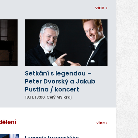
více
Setkání s legendou –
Peter Dvorský a Jakub
Pustina / koncert
18.11.
18:00
, Celý MS kraj
dělení
více
Legendy tuzemského