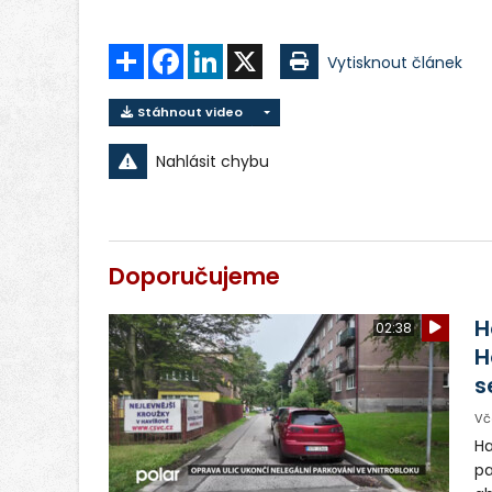
Sdílet
Facebook
LinkedIn
X
Vytisknout článek
Stáhnout video
Nahlásit chybu
Doporučujeme
H
02:38
H
s
Vč
Ha
pa