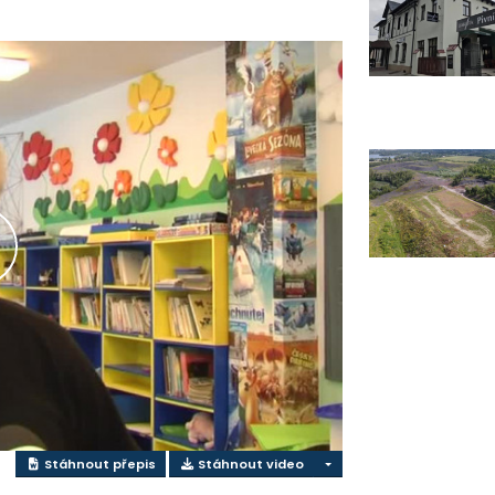
řehrát
ideo
Stáhnout přepis
Stáhnout video