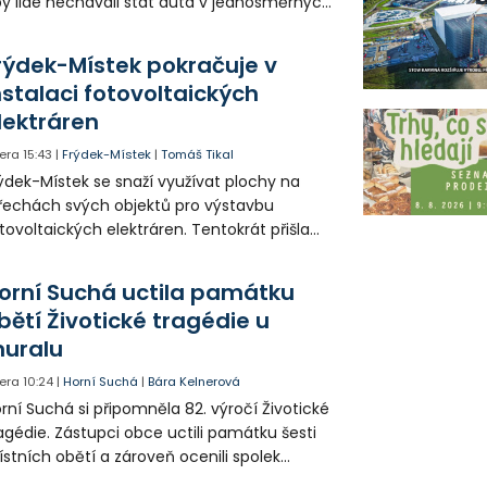
y lidé nechávali stát auta v jednosměrných
icích, kde nezbývá místo pro průjezd IZS.
tuace se teď řeší v jednom vnitrobloku, kde
rýdek-Místek pokračuje v
 někteří obyvatelé rozhodli sepsat petici.
nstalaci fotovoltaických
lektráren
era
15:43
|
Frýdek-Místek
|
Tomáš Tikal
ýdek-Místek se snaží využívat plochy na
řechách svých objektů pro výstavbu
tovoltaických elektráren. Tentokrát přišla
da na 11. Základní školu ve Frýdku.
orní Suchá uctila památku
bětí Životické tragédie u
uralu
era
10:24
|
Horní Suchá
|
Bára Kelnerová
rní Suchá si připomněla 82. výročí Životické
agédie. Zástupci obce uctili památku šesti
stních obětí a zároveň ocenili spolek
votice Sobě za zpřístupnění informací o