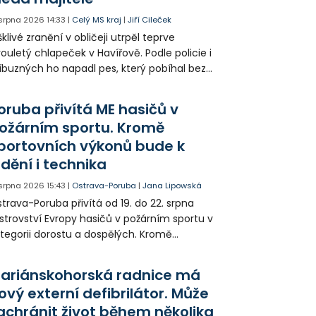
 srpna 2026
14:33
|
Celý MS kraj
|
Jiří Cileček
klivé zranění v obličeji utrpěl teprve
ouletý chlapeček v Havířově. Podle policie i
íbuzných ho napadl pes, který pobíhal bez
dítka a náhubku. Majitel psa údajně z místa
ešel. Případem už se zabývá policie, která
oruba přivítá ME hasičů v
jitele psa hledá.
ožárním sportu. Kromě
portovních výkonů bude k
idění i technika
 srpna 2026
15:43
|
Ostrava-Poruba
|
Jana Lipowská
trava-Poruba přivítá od 19. do 22. srpna
strovství Evropy hasičů v požárním sportu v
tegorii dorostu a dospělých. Kromě
ortovních výkonů budou k vidění také
ázky historické i současné techniky.
ariánskohorská radnice má
ový externí defibrilátor. Může
achránit život během několika