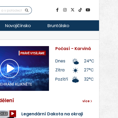
Novojičínsko
Bruntálsko
Počasí - Karviná
Dnes
24°C
Zítra
27°C
Přehrát
Pozítří
32°C
video
dělení
více
Legendární Dakota na okraji
01:32