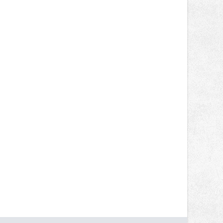
nepotkají.