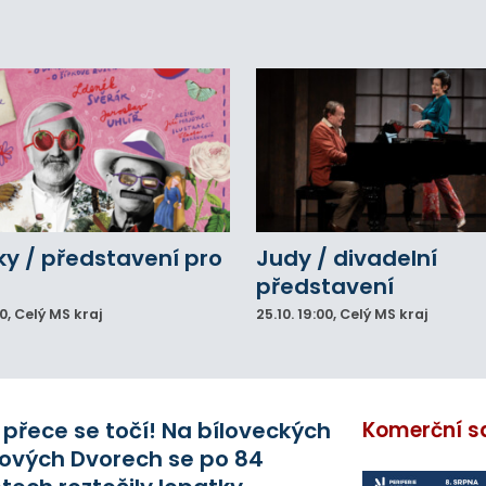
eálu. Vyšplhal na lezeckou stěnu a nemohl
lů.
y / představení pro
Judy / divadelní
představení
00
, Celý MS kraj
25.10.
19:00
, Celý MS kraj
 přece se točí! Na bíloveckých
Komerční s
ových Dvorech se po 84