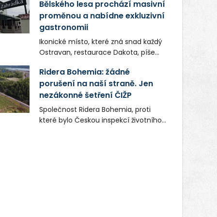
Bělského lesa prochází masivní
proměnou a nabídne exkluzivní
gastronomii
Ikonické místo, které zná snad každý
Ostravan, restaurace Dakota, píše
novou kapitolu. Silná mateřská
Ridera Bohemia: žádné
společnost Dang Investment Group
porušení na naší straně. Jen
s.r.o. investuje do projektu přes 50
nezákonné šetření ČIŽP
milionů korun. Cílem je přinést
Ostravě dva špičkové gastronomické
Společnost Ridera Bohemia, proti
koncepty, které v regionu dosud
které bylo Českou inspekcí životního
chyběly, luxusní středomořskou
prostředí (ČIŽP) čtyři roky vedeno
kuchyni a autentickou asijskou
vykonstruované řízení, při realizaci
gastronomii.
OVS na heřmanické haldě
postupovala v souladu se zákonem a
zadáním státního podniku DIAMO a v
této souvislosti nelze hovořit o
žádném odpadu. Ridera od počátku
označovala řízení ČIŽP za nezákonné
a domáhala se práva na spravedlivý