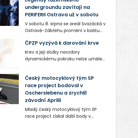
undergroundu zavítají na
PERIFERII Ostrava už v sobotu
V sobotu 8. srpna se areál Svazácká v
Ostravě-Zábřehu promění v baštu
undergroundové a alternativní
ČPZP vyzývá k darování krve
hudby. Uskuteční se zde totiž první
ročník festivalu PERIFERIE Ostrava.
Krev a její složky navzdory
Brány areálu se otevřou půlhodinu po
dynamickému pokroku nelze uměle
poledni, na příchozí čekají koncerty,
vyrobit. Zdravotnictví se tudíž bez
autorská čtení a rozhovory.
ochoty lidí darovat tuto
Český motocyklový tým SP
Vstupenky v ceně 450 Kč jsou v
nenahraditelnou tělní tekutinu
prodeji.
race project bodoval v
neobejde. Naléhavá potřeba doplnit
Oscherslebenu a zrychlil
krevní zásoby nastává vždy v létě,
kdy stoupá počet úrazů. Česká
závodní Aprilii
průmyslová zdravotní pojišťovna
Mladý český motocyklový tým SP
(ČPZP) apeluje na všechny, kteří se
race project získal další body v
těší dobrému zdraví, aby se stali
mezinárodním šampionátu EURO
pravidelnými dárci krve.
MOTO. Při závodním víkendu, který se
konal od 31. července do 2. srpna na