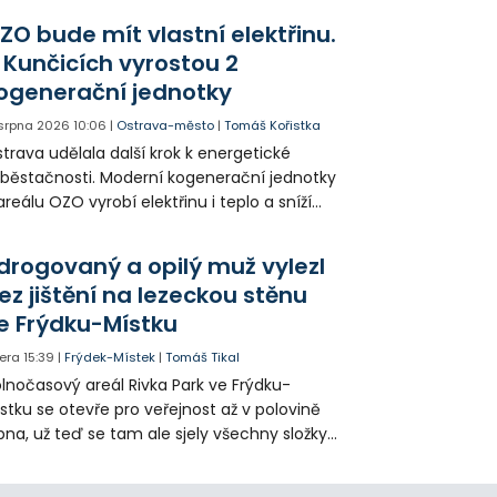
agédii prostřednictvím QR kódů u
ZO bude mít vlastní elektřinu.
amátníků.
 Kunčicích vyrostou 2
ogenerační jednotky
 srpna 2026
10:06
|
Ostrava-město
|
Tomáš Kořistka
trava udělala další krok k energetické
běstačnosti. Moderní kogenerační jednotky
areálu OZO vyrobí elektřinu i teplo a sníží
klady i emise. Malou elektrárnu postaví
olia přímo v Kunčicích.
drogovaný a opilý muž vylezl
ez jištění na lezeckou stěnu
e Frýdku-Místku
era
15:39
|
Frýdek-Místek
|
Tomáš Tikal
lnočasový areál Rivka Park ve Frýdku-
stku se otevře pro veřejnost až v polovině
pna, už teď se tam ale sjely všechny složky
áchranného systému. Důvodem bylo
iknutí opilého muže pod vlivem drog do