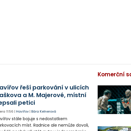
Komerční s
avířov řeší parkování v ulicích
aškova a M. Majerové, místní
epsali petici
era
11:56
|
Havířov
|
Bára Kelnerová
vířov stále bojuje s nedostatkem
rkovacích míst. Radnice ale nemůže dovoli,
0