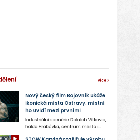
správní proces.
dělení
více
Nový český film Bojovník ukáže
ikonická místa Ostravy, místní
ho uvidí mezi prvními
Industriální scenérie Dolních Vítkovic,
halda Hrabůvka, centrum města i
další ikonická místa Ostravy se objeví
STOW Karviná rozšiřuje výrobu,
5:00