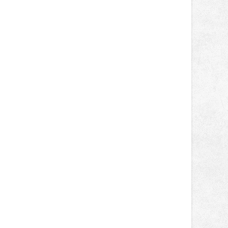
německém okruhu Oschersleben,
obsadil Filip Novotný ve třídě
Supersport desáté a jedenácté
místo. Maks Palmowski dokončil oba
závody kategorie Sportbike na
dvanácté příčce. Přestože výsledky
zůstaly za očekáváním týmu, důležitý
posun přineslo testování nového
aerodynamického řešení pro Aprilii
RS660, které motocykl znatelně
zrychlilo.