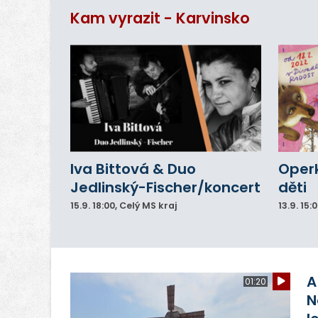
ar
Kam vyrazit - Karvinsko
do
Iva Bittová & Duo
Operk
Jedlinský-Fischer/koncert
děti
15.9.
18:00
, Celý MS kraj
13.9.
15:
A
01:20
N