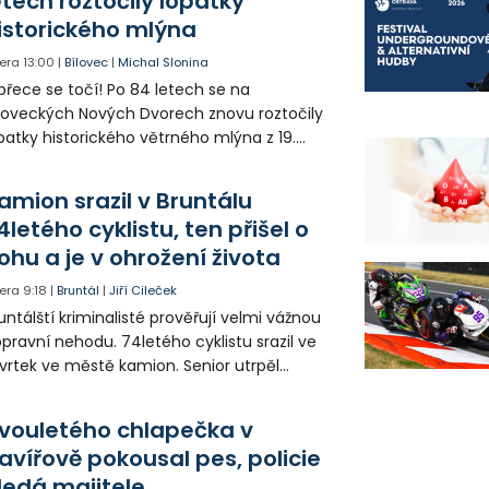
etech roztočily lopatky
istorického mlýna
era
13:00
|
Bílovec
|
Michal Slonina
přece se točí! Po 84 letech se na
loveckých Nových Dvorech znovu roztočily
patky historického větrného mlýna z 19.
oletí. Kvůli nepříznivému větru je ale museli
zpohybovat dobrovolníci.
amion srazil v Bruntálu
4letého cyklistu, ten přišel o
ohu a je v ohrožení života
era
9:18
|
Bruntál
|
Jiří Cileček
untálští kriminalisté prověřují velmi vážnou
pravní nehodu. 74letého cyklistu srazil ve
vrtek ve městě kamion. Senior utrpěl
vastující zranění nohy a v ohrožení života
l letecky přepraven do nemocnice. Policie
vouletého chlapečka v
edá případné svědky.
avířově pokousal pes, policie
ledá majitele