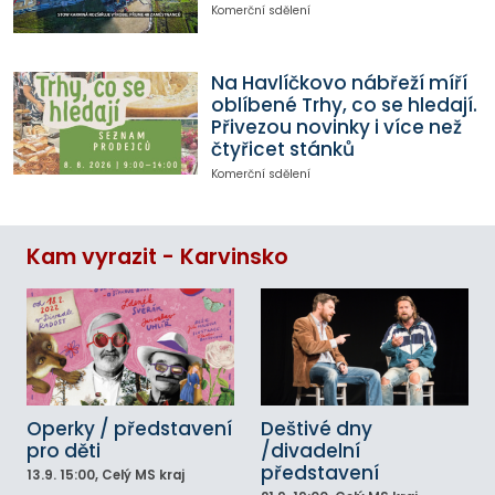
Komerční sdělení
Na Havlíčkovo nábřeží míří
oblíbené Trhy, co se hledají.
Přivezou novinky i více než
čtyřicet stánků
Komerční sdělení
Kam vyrazit - Karvinsko
Operky / představení
Deštivé dny
pro děti
/divadelní
představení
13.9.
15:00
, Celý MS kraj