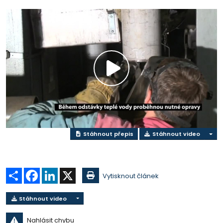
Přehrát
video
Stáhnout přepis
Stáhnout video
Sdílet
Facebook
LinkedIn
X
Vytisknout článek
Stáhnout video
Nahlásit chybu