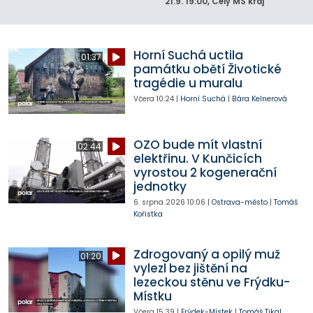
21.9.
19:00
, Celý MS kraj
Horní Suchá uctila
01:37
památku obětí Životické
tragédie u muralu
Včera
10:24
|
Horní Suchá
|
Bára Kelnerová
OZO bude mít vlastní
02:44
elektřinu. V Kunčicích
vyrostou 2 kogenerační
jednotky
6. srpna 2026
10:06
|
Ostrava-město
|
Tomáš
Kořistka
Zdrogovaný a opilý muž
01:20
vylezl bez jištění na
lezeckou stěnu ve Frýdku-
Místku
Včera
15:39
|
Frýdek-Místek
|
Tomáš Tikal