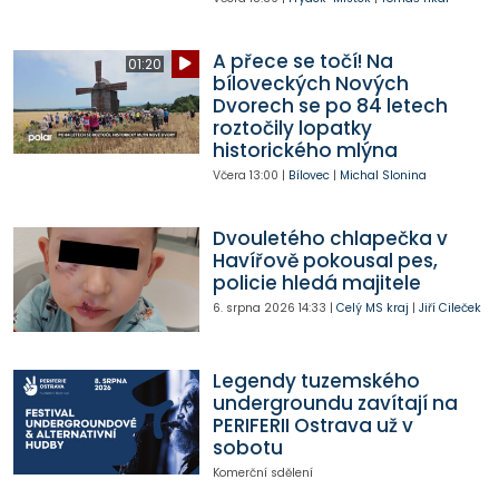
A přece se točí! Na
01:20
bíloveckých Nových
Dvorech se po 84 letech
roztočily lopatky
historického mlýna
Včera
13:00
|
Bílovec
|
Michal Slonina
Dvouletého chlapečka v
Havířově pokousal pes,
policie hledá majitele
6. srpna 2026
14:33
|
Celý MS kraj
|
Jiří Cileček
Legendy tuzemského
undergroundu zavítají na
PERIFERII Ostrava už v
sobotu
Komerční sdělení