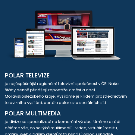
POLAR TELEVIZE
je nejúspěšnější regionální televizní společnost v ČR. Naše
štáby denně přinášejí reportáže z měst a obcí
Moravskoslezského kraje. Vysíláme je k lidem prostřednictvím
televizního vysílání, portálu polar.cz a sociálních sítí.
POLAR MULTIMEDIA
je divize se specializací na komerční výrobu. Umíme a rádi
děláme vše, co se týká multimedií - videa, virtuální realitu,
grafiky, weby. Našim klientům to přináší výhodu snadné