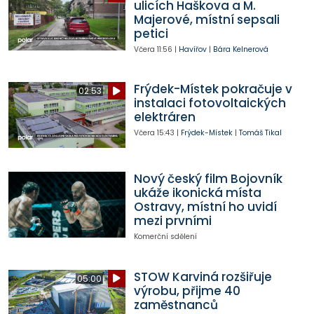
ulicích Haškova a M.
Majerové, místní sepsali
petici
Včera
11:56
|
Havířov
|
Bára Kelnerová
Frýdek-Místek pokračuje v
02:53
instalaci fotovoltaických
elektráren
Včera
15:43
|
Frýdek-Místek
|
Tomáš Tikal
Nový český film Bojovník
ukáže ikonická místa
Ostravy, místní ho uvidí
mezi prvními
Komerční sdělení
STOW Karviná rozšiřuje
05:00
výrobu, přijme 40
zaměstnanců