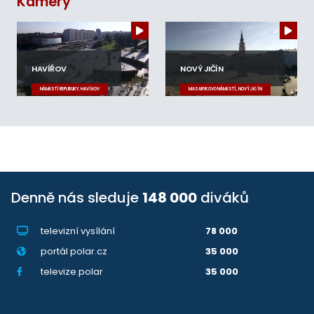
Kamery
HAVÍŘOV
NOVÝ JIČÍN
NÁMĚSTÍ REPUBLIKY, HAVÍŘOV
MASARYKOVO NÁMĚSTÍ, NOVÝ JIČÍN
Denně nás sleduje
148 000
diváků
televizní vysílání
78 000
portál polar.cz
35 000
televize.polar
35 000