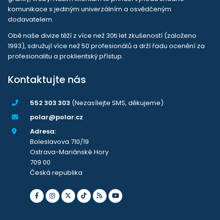
komunikace s jediným univerzálním a osvědčeným
dodavatelem.
Obě naše divize těží z více než 30ti let zkušeností (založeno
1993), sdružují více než 50 profesionálů a drží řadu ocenění za
profesionalitu a proklientský přístup.
Kontaktujte nás
552 303 303
(Nezasílejte SMS, děkujeme)
polar@polar.cz
Adresa:
Boleslavova 710/19
Ostrava-Mariánské Hory
709 00
Česká republika