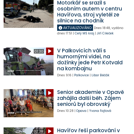
Motorkář se srazil s
osobním autem v centru
Havířova, stroj vyletěl ze
silnice na chodník
AKTUALIZOVÁNO
Dnes
18:48
,
vydáno
dnes
17:51
|
Celý MS kraj
|
Jiří Cileček
V Palkovicích válí s
01:30
humornými videi, na
dožínky jede Petr Kotvald
na kombajnu
Dnes
9:16
|
Palkovice
|
Libor Běčák
Senior akademie v Opavě
02:50
zahájila další běh. Zájem
seniorů byl obrovský
Dnes
10:28
|
Opava
|
Yvona Fajtová
Havířov řeší parkování v
02:38