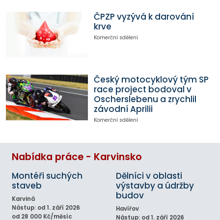
ČPZP vyzývá k darování
krve
Komerční sdělení
Český motocyklový tým SP
race project bodoval v
Oscherslebenu a zrychlil
závodní Aprilii
Komerční sdělení
Nabídka práce - Karvinsko
Montéři suchých
Dělníci v oblasti
staveb
výstavby a údržby
budov
Karviná
Nástup: od 1. září 2026
Havířov
od 28 000 Kč/měsíc
Nástup: od 1. září 2026