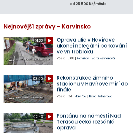
od 25 500 Kč/měsíc
Nejnovější zprávy - Karvinsko
Oprava ulic v Havířově
01:22
ukončí nelegální parkování
ve vnitrobloku
Včera
15:08
|
Havířov
|
Bára Kelnerová
Rekonstrukce zimního
03:00
stadionu v Havířově míří do
finále
Včera
11:51
|
Havířov
|
Bára Kelnerová
Fontánu na náměstí Nad
02:43
Terasou čeká rozsáhlá
oprava