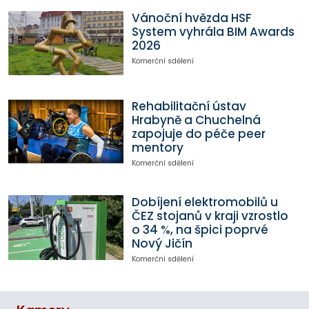
Vánoční hvězda HSF
System vyhrála BIM Awards
2026
Komerční sdělení
Rehabilitační ústav
Hrabyně a Chuchelná
zapojuje do péče peer
mentory
Komerční sdělení
Dobíjení elektromobilů u
ČEZ stojanů v kraji vzrostlo
o 34 %, na špici poprvé
Nový Jičín
Komerční sdělení