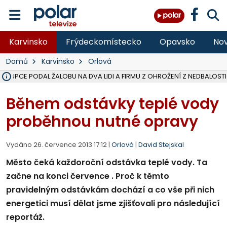
Karvinsko
Frýdeckomístecko
Opavsko
Nov
Domů
Karvinsko
Orlová
ÁSTUPCE PODAL ŽALOBU NA DVA LIDI A FIRMU Z OHROŽENÍ Z NEDBALOSTI
NA SLEZSKÉ HARTĚ PŘIBYLO SINIC, VODA MÁ HORŠÍ KVALITU, HYGIENI
NA BÍLOVECKÝCH NOVÝCH DVORECH SE PO 84 LETECH ROZTOČILY L
KARVINSKÉ MOŘE ZÍSKÁ NOVÉ GASTRO ZÁZEMÍ S VYHLÍDKOVOU TER
REKONSTRUKCE MATEŘSKÉ ŠKOLY V CHLEBIČOVĚ MÍŘÍ DO FINÁLE, VÍ
CYKLISTU (74) SRAZIL V BRUNTÁLU KAMION, JE V OHROŽENÍ ŽIVOTA,
POLICIE HLEDÁ PŘÍPADNÉ SVĚDKY, KTEŘÍ POMŮŽOU OBJASNIT PRŮ
MS KRAJ DOKONČIL OPRAVU SILNICE MEZI VRBNEM A HEŘMANOVICEM
SMVAK NABÍZÍ V DOBĚ SUCHA VODU OBCÍM A FIRMÁM, CISTERNY JE
F-M POKRAČUJE V INSTALACI FOTOVOLTAICKÝCH ELEKTRÁREN, REP
SENIOR AKADEMIE V OPAVĚ ZAHÁJILA DALŠÍ BĚH, REPORTÁŽ NA POL
PLANETÁRIUM V OSTRAVĚ CHYSTÁ POZOROVÁNÍ ČÁSTEČNÉHO ZATMĚ
OPRAVA ULIC V HAVÍŘOVĚ UKONČÍ NELEGÁLNÍ PARKOVÁNÍ VE VNI
V HAVÍŘOVĚ SE TĚŽCE ZRANIL MOTORKÁŘ PO SRÁŽCE S AUTEM, INF
TRAGICKÁ SRÁŽKA VLAKU S KAMIONEM V DOLNÍ LUTYNI Z LEDNA 
Během odstávky teplé vody
proběhnou nutné opravy
Vydáno 26. července 2013 17:12 |
Orlová
|
David Stejskal
Město čeká každoroční odstávka teplé vody. Ta
začne na konci července . Proč k těmto
pravidelným odstávkám dochází a co vše při nich
energetici musí dělat jsme zjišťovali pro následující
reportáž.