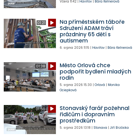
Včera
11:42
|
Havířov
|
Bára Kelnerová
Na příměstském táboře
01:21
Sdružení ADAM tráví
prázdniny 65 dětí s
autismem
6. srpna 2026
11:15
|
Havířov
|
Bára Kelnerová
Město Orlová chce
01:38
podpořit bydlení mladých
rodin
5. srpna 2026
15:30
|
Orlová
|
Monika
Ociepková
Stonavský farář požehnal
01:50
řidičům i dopravním
prostředkům
5. srpna 2026
13:18
|
Stonava
|
Jiří Brzóska