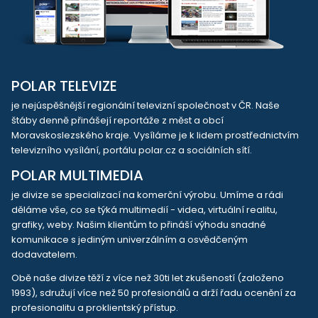
POLAR TELEVIZE
je nejúspěšnější regionální televizní společnost v ČR. Naše
štáby denně přinášejí reportáže z měst a obcí
Moravskoslezského kraje. Vysíláme je k lidem prostřednictvím
televizního vysílání, portálu polar.cz a sociálních sítí.
POLAR MULTIMEDIA
je divize se specializací na komerční výrobu. Umíme a rádi
děláme vše, co se týká multimedií - videa, virtuální realitu,
grafiky, weby. Našim klientům to přináší výhodu snadné
komunikace s jediným univerzálním a osvědčeným
dodavatelem.
Obě naše divize těží z více než 30ti let zkušeností (založeno
1993), sdružují více než 50 profesionálů a drží řadu ocenění za
profesionalitu a proklientský přístup.