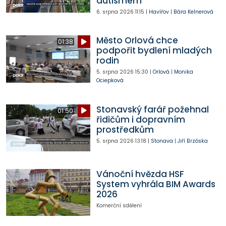
autismem
6. srpna 2026
11:15
|
Havířov
|
Bára Kelnerová
Město Orlová chce
01:38
podpořit bydlení mladých
rodin
5. srpna 2026
15:30
|
Orlová
|
Monika
Ociepková
Stonavský farář požehnal
01:50
řidičům i dopravním
prostředkům
5. srpna 2026
13:18
|
Stonava
|
Jiří Brzóska
Vánoční hvězda HSF
System vyhrála BIM Awards
2026
Komerční sdělení