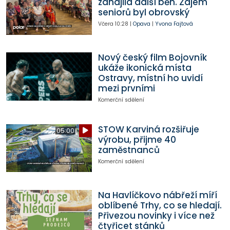
zahájila další běh. Zájem
seniorů byl obrovský
Včera
10:28
|
Opava
|
Yvona Fajtová
Nový český film Bojovník
ukáže ikonická místa
Ostravy, místní ho uvidí
mezi prvními
Komerční sdělení
STOW Karviná rozšiřuje
05:00
výrobu, přijme 40
zaměstnanců
Komerční sdělení
Na Havlíčkovo nábřeží míří
oblíbené Trhy, co se hledají.
Přivezou novinky i více než
čtyřicet stánků