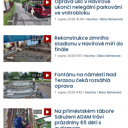
Oprava ulic v Havířově
01:22
ukončí nelegální parkování
ve vnitrobloku
7. srpna 2026
15:08
|
Havířov
|
Bára Kelnerová
Rekonstrukce zimního
03:00
stadionu v Havířově míří do
finále
7. srpna 2026
11:51
|
Havířov
|
Bára Kelnerová
Fontánu na náměstí Nad
02:43
Terasou čeká rozsáhlá
oprava
7. srpna 2026
11:42
|
Havířov
|
Bára Kelnerová
Na příměstském táboře
01:21
Sdružení ADAM tráví
prázdniny 65 dětí s