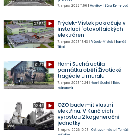
7. srpna 2026
11:56
|
Havířov
|
Bára Kelnerová
Frýdek-Místek pokračuje v
02:53
instalaci fotovoltaických
elektráren
7. srpna 2026
15:43
|
Frýdek-Místek
|
Tomáš
Tikal
Horní Suchá uctila
01:37
památku obětí Životické
tragédie u muralu
7. srpna 2026
10:24
|
Horní Suchá
|
Bára
Kelnerová
OZO bude mít vlastní
02:44
elektřinu. V Kunčicích
vyrostou 2 kogenerační
jednotky
6. srpna 2026
10:06
|
Ostrava-město
|
Tomáš
Kořistka