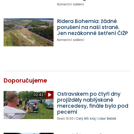
Komerční sdělení
Ridera Bohemia: žádné
porušení na naší straně.
Jen nezákonné šetření ČIŽP
Komerční sdělení
Doporučujeme
Ostravskem po čtyři dny
02:42
projížděly nablýskané
mercedesy, finále bylo pod
pecemi
Dnes
10:00
|
Celý MS kraj
|
Libor Běčák