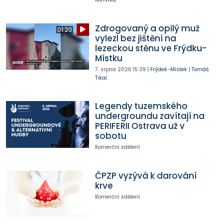
Zdrogovaný a opilý muž
01:20
vylezl bez jištění na
lezeckou stěnu ve Frýdku-
Místku
7. srpna 2026
15:39
|
Frýdek-Místek
|
Tomáš
Tikal
Legendy tuzemského
undergroundu zavítají na
PERIFERII Ostrava už v
sobotu
Komerční sdělení
ČPZP vyzývá k darování
krve
Komerční sdělení