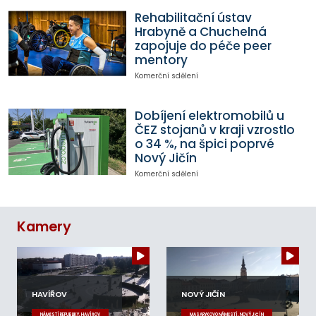
Rehabilitační ústav
Hrabyně a Chuchelná
zapojuje do péče peer
mentory
Komerční sdělení
Dobíjení elektromobilů u
ČEZ stojanů v kraji vzrostlo
o 34 %, na špici poprvé
Nový Jičín
Komerční sdělení
Kamery
HAVÍŘOV
NOVÝ JIČÍN
NÁMĚSTÍ REPUBLIKY, HAVÍŘOV
MASARYKOVO NÁMĚSTÍ, NOVÝ JIČÍN