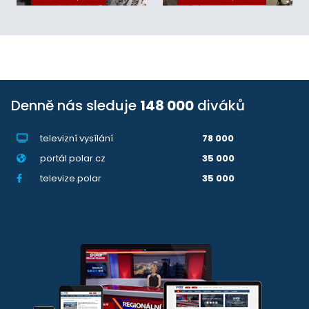
Denně nás sleduje
148 000
diváků
televizní vysílání
78 000
portál polar.cz
35 000
televize.polar
35 000