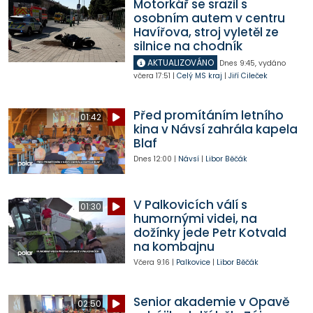
Motorkář se srazil s
osobním autem v centru
Havířova, stroj vyletěl ze
silnice na chodník
AKTUALIZOVÁNO
Dnes
9:45
,
vydáno
včera
17:51
|
Celý MS kraj
|
Jiří Cileček
Před promítáním letního
01:42
kina v Návsí zahrála kapela
Blaf
Dnes
12:00
|
Návsí
|
Libor Běčák
V Palkovicích válí s
01:30
humornými videi, na
dožínky jede Petr Kotvald
na kombajnu
Včera
9:16
|
Palkovice
|
Libor Běčák
Senior akademie v Opavě
02:50