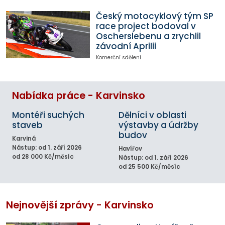
Český motocyklový tým SP
race project bodoval v
Oscherslebenu a zrychlil
závodní Aprilii
Komerční sdělení
Nabídka práce - Karvinsko
Montéři suchých
Dělníci v oblasti
staveb
výstavby a údržby
budov
Karviná
Nástup: od 1. září 2026
Havířov
od 28 000 Kč/měsíc
Nástup: od 1. září 2026
od 25 500 Kč/měsíc
Nejnovější zprávy - Karvinsko