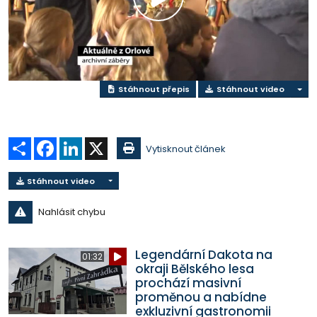
Přehrát
video
Stáhnout přepis
Stáhnout video
Sdílet
Facebook
LinkedIn
X
Vytisknout článek
Stáhnout video
Nahlásit chybu
Legendární Dakota na
01:32
okraji Bělského lesa
prochází masivní
proměnou a nabídne
exkluzivní gastronomii