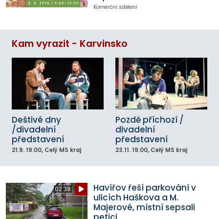
Komerční sdělení
Kam vyrazit - Karvinsko
Deštivé dny
Pozdě příchozí /
/divadelní
divadelní
představení
představení
21.9.
19:00
, Celý MS kraj
23.11.
19:00
, Celý MS kraj
Havířov řeší parkování v
02:38
ulicích Haškova a M.
Majerové, místní sepsali
petici