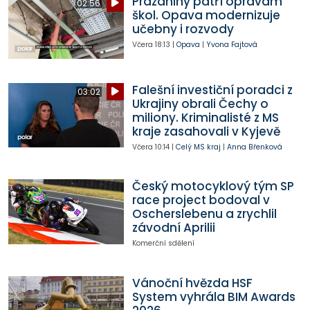
Prázdniny patří opravám
02:56
škol. Opava modernizuje
učebny i rozvody
Včera
18:13
|
Opava
|
Yvona Fajtová
Falešní investiční poradci z
03:02
Ukrajiny obrali Čechy o
miliony. Kriminalisté z MS
kraje zasahovali v Kyjevě
Včera
10:14
|
Celý MS kraj
|
Anna Břenková
Český motocyklový tým SP
race project bodoval v
Oscherslebenu a zrychlil
závodní Aprilii
Komerční sdělení
Vánoční hvězda HSF
System vyhrála BIM Awards