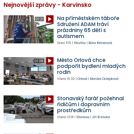
Nejnovější zprávy - Karvinsko
Na příměstském táboře
01:21
Sdružení ADAM tráví
prázdniny 65 dětí s
autismem
Dnes
11:15
|
Havířov
|
Bára Kelnerová
Město Orlová chce
01:38
podpořit bydlení mladých
rodin
Včera
15:30
|
Orlová
|
Monika Ociepková
Stonavský farář požehnal
01:50
řidičům i dopravním
prostředkům
Včera
13:18
|
Stonava
|
Jiří Brzóska