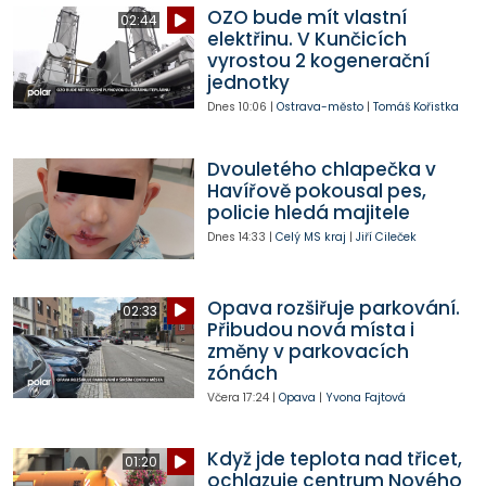
OZO bude mít vlastní
02:44
elektřinu. V Kunčicích
vyrostou 2 kogenerační
jednotky
Dnes
10:06
|
Ostrava-město
|
Tomáš Kořistka
Dvouletého chlapečka v
Havířově pokousal pes,
policie hledá majitele
Dnes
14:33
|
Celý MS kraj
|
Jiří Cileček
Opava rozšiřuje parkování.
02:33
Přibudou nová místa i
změny v parkovacích
zónách
Včera
17:24
|
Opava
|
Yvona Fajtová
Když jde teplota nad třicet,
01:20
ochlazuje centrum Nového