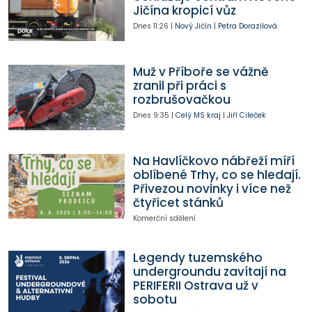
Jičína kropicí vůz
Dnes
11:26
|
Nový Jičín
|
Petra Dorazilová
Muž v Příboře se vážně
zranil při práci s
rozbrušovačkou
Dnes
9:35
|
Celý MS kraj
|
Jiří Cileček
Na Havlíčkovo nábřeží míří
oblíbené Trhy, co se hledají.
Přivezou novinky i více než
čtyřicet stánků
Komerční sdělení
Legendy tuzemského
undergroundu zavítají na
PERIFERII Ostrava už v
sobotu