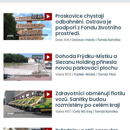
Proskovice chystají
02:46
odbahnění. Ostrava je
podpoří z Fondu životního
prostředí.
Dnes
9:14
|
Ostrava-město
|
Tomáš Kořistka
Dohoda Frýdku-Místku a
02:53
Slezanu Holding přinesla
novou parkovací plochu
Včera
16:12
|
Frýdek-Místek
|
Tomáš Tikal
Zdravotníci obměňují flotilu
01:18
vozů. Sanitky budou
rozmístěny po celém kraji
Včera
14:17
|
Celý MS kraj
|
Tomáš Kořistka