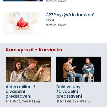
Komerční sdělení
ČPZP vyzývá k darování
krve
Komerční sdělení
Kam vyrazit - Karvinsko
Ani za milion! /
Deštivé dny
divadelní
/divadelní
představení
představení
9.12.
19:00
, Celý MS kraj
21.9.
19:00
, Celý MS kraj