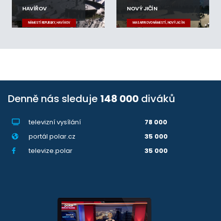
HAVÍŘOV
NOVÝ JIČÍN
NÁMĚSTÍ REPUBLIKY, HAVÍŘOV
MASARYKOVO NÁMĚSTÍ, NOVÝ JIČÍN
Denně nás sleduje
148 000
diváků
televizní vysílání
78 000
portál polar.cz
35 000
televize.polar
35 000