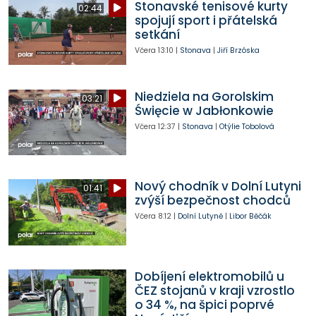
Stonavské tenisové kurty
02:44
spojují sport i přátelská
setkání
Včera
13:10
|
Stonava
|
Jiří Brzóska
Niedziela na Gorolskim
03:21
Święcie w Jabłonkowie
Včera
12:37
|
Stonava
|
Otýlie Tobolová
Nový chodník v Dolní Lutyni
01:41
zvýší bezpečnost chodců
Včera
8:12
|
Dolní Lutyně
|
Libor Běčák
Dobíjení elektromobilů u
ČEZ stojanů v kraji vzrostlo
o 34 %, na špici poprvé