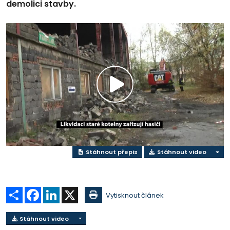
demolici stavby.
Přehrát
video
Stáhnout přepis
Stáhnout video
Sdílet
Facebook
LinkedIn
X
Vytisknout článek
Stáhnout video