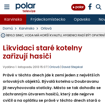
Karvinsko
Frýdeckomístecko
Opavsko
Nov
Domů
Karvinsko
Orlová
ÚOHS DAL ZÁTORU POKUTU 100 000 ZA CHYBY V ZAKÁZCE NA OBN
AREÁL LODIČEK V KARVINÉ SE PŘIPRAVUJE NA VELKOU REKONSTRUKC
KARVINÁ ZNÁ BUDOUCÍ PODOBU AREÁLU LODIČKY V PARKU BOŽEN
MORAVSKOSLEZŠTÍ POLICISTÉ ODHALILI MEZINÁRODNÍ GANG PODVO
LÁKALI LIDI NA ZISKY Z KRYPTOMĚN, INFO A VIDEO NA POLAR.CZ
RADNÍ OSTRAVY A POSLANKYNĚ A. HOFFMANNOVÁ ZA PIRÁTY PODA
NA POSTUP MINISTERSTVA ŽIVOTNÍHO PROSTŘEDÍ V KAUZE HALDY 
MUŽ V PŘÍBOŘE SE VÁŽNĚ ZRANIL PŘI PRÁCI S ROZBRUŠOVAČKOU, I
SLEZSKÁ OSTRAVA PŘIPRAVUJE PROJEKTOVOU DOKUMENTACI PRO 
PODEZŘELÝ BALÍČEK ZASTAVIL PROVOZ NA NÁDRAŽÍ VE F-M, ČEKÁ 
CHLAPEČKA (2) V HAVÍŘOVĚ POKOUSAL PES, POLICIE HLEDÁ MAJITEL
MS KRAJ VYBUDUJE ZA 40 MILIONŮ V JABLUNKOVĚ NOVÝ MOST PŘES O
FOTBALISTA LAURI LAINE SE VRACÍ Z BANÍKU OSTRAVA NA PŮL ROK
F-M DOKONČIL VOLNOČASOVÝ AREÁL RIVKA PARK ZA 62 MILIONŮ,
NA SLEZSKÉ HARTĚ PŘIBYLO SINIC, VODA MÁ HORŠÍ KVALITU, HYG
Likvidaci staré kotelny
zařizují hasiči
Vydáno 1. listopadu 2013 15:07 |
Orlová
|
David Stejskal
Právě v těchto dnech jde k zemi jeden z největších
orlovských objektů. Bývalá kotelna u Doubravanu
již nevyhovovala staticky. Město se tak dohodlo se
záchranným útvarem hasičů, který zde nejprve
cvičil a na oplátku se právě v těchto dnech stará o