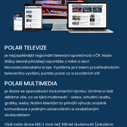
POLAR TELEVIZE
je nejúspěšnější regionální televizní společnost v ČR. Naše
štáby denně přinášejí reportáže z měst a obcí
Moravskoslezského kraje. Vysíláme je k lidem prostřednictvím
televizního vysílání, portálu polar.cz a sociálních sítí.
POLAR MULTIMEDIA
je divize se specializací na komerční výrobu. Umíme a rádi
děláme vše, co se týká multimedií - videa, virtuální realitu,
grafiky, weby. Našim klientům to přináší výhodu snadné
komunikace s jediným univerzálním a osvědčeným
dodavatelem.
Obě naše divize těží z více než 30ti let zkušeností (založeno