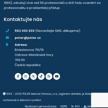
1993), sdružují více než 50 profesionálů a drží řadu ocenění za
profesionalitu a proklientský přístup.
Kontaktujte nás
552 303 303
(Nezasílejte SMS, děkujeme)
polar@polar.cz
Adresa:
Boleslavova 710/19
Ostrava-Mariánské Hory
709 00
Česká republika
1993 - 2026 POLAR televize Ostrava, s.r.o., orgánem dohledu je Rada pro
rozhlasové a televizní vysílání.
Nastavení personalizace
GDPR
RSS
Mapa stránek