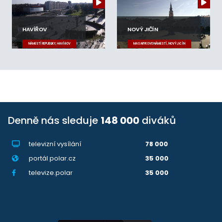
HAVÍŘOV
NOVÝ JIČÍN
NÁMĚSTÍ REPUBLIKY, HAVÍŘOV
MASARYKOVO NÁMĚSTÍ, NOVÝ JIČÍN
Denně nás sleduje
148 000
diváků
televizní vysílání
78 000
portál polar.cz
35 000
televize.polar
35 000