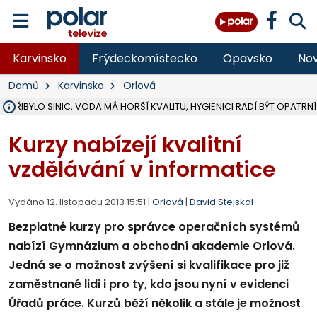
Karvinsko
Frýdeckomístecko
Opavsko
Nov
Domů
Karvinsko
Orlová
Ě PŘIBYLO SINIC, VODA MÁ HORŠÍ KVALITU, HYGIENICI RADÍ BÝT OPATRNÍ
ÚOHS DAL ZÁTORU POKUTU 100 000 ZA CHYBY V ZAKÁZCE NA OBN
AREÁL LODIČEK V KARVINÉ SE PŘIPRAVUJE NA VELKOU REKONSTRUKC
KARVINÁ ZNÁ BUDOUCÍ PODOBU AREÁLU LODIČKY V PARKU BOŽEN
MORAVSKOSLEZŠTÍ POLICISTÉ ODHALILI MEZINÁRODNÍ GANG PODVO
LÁKALI LIDI NA ZISKY Z KRYPTOMĚN, INFO A VIDEO NA POLAR.CZ
RADNÍ OSTRAVY A POSLANKYNĚ A. HOFFMANNOVÁ ZA PIRÁTY PODA
NA POSTUP MINISTERSTVA ŽIVOTNÍHO PROSTŘEDÍ V KAUZE HALDY 
MUŽ V PŘÍBOŘE SE VÁŽNĚ ZRANIL PŘI PRÁCI S ROZBRUŠOVAČKOU, I
SLEZSKÁ OSTRAVA PŘIPRAVUJE PROJEKTOVOU DOKUMENTACI PRO 
PODEZŘELÝ BALÍČEK ZASTAVIL PROVOZ NA NÁDRAŽÍ VE F-M, ČEKÁ 
CHLAPEČKA (2) V HAVÍŘOVĚ POKOUSAL PES, POLICIE HLEDÁ MAJITEL
MS KRAJ VYBUDUJE ZA 40 MILIONŮ V JABLUNKOVĚ NOVÝ MOST PŘES O
FOTBALISTA LAURI LAINE SE VRACÍ Z BANÍKU OSTRAVA NA PŮL ROK
F-M DOKONČIL VOLNOČASOVÝ AREÁL RIVKA PARK ZA 62 MILIONŮ,
Kurzy nabízejí kvalitní
vzdělávání v informatice
Vydáno 12. listopadu 2013 15:51 |
Orlová
|
David Stejskal
Bezplatné kurzy pro správce operačních systémů
nabízí Gymnázium a obchodní akademie Orlová.
Jedná se o možnost zvýšení si kvalifikace pro již
zaměstnané lidi i pro ty, kdo jsou nyní v evidenci
Úřadů práce. Kurzů běží několik a stále je možnost