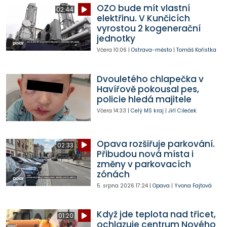
OZO bude mít vlastní
02:44
elektřinu. V Kunčicích
vyrostou 2 kogenerační
jednotky
Včera
10:06
|
Ostrava-město
|
Tomáš Kořistka
Dvouletého chlapečka v
Havířově pokousal pes,
policie hledá majitele
Včera
14:33
|
Celý MS kraj
|
Jiří Cileček
Opava rozšiřuje parkování.
02:33
Přibudou nová místa i
změny v parkovacích
zónách
5. srpna 2026
17:24
|
Opava
|
Yvona Fajtová
Když jde teplota nad třicet,
01:20
ochlazuje centrum Nového