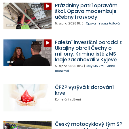
Prázdniny patří opravám
02:56
škol. Opava modernizuje
učebny i rozvody
5. srpna 2026
18:13
|
Opava
|
Yvona Fajtová
Falešní investiční poradci z
03:02
Ukrajiny obrali Čechy o
miliony. Kriminalisté z MS
kraje zasahovali v Kyjevě
5. srpna 2026
10:14
|
Celý MS kraj
|
Anna
Břenková
ČPZP vyzývá k darování
krve
Komerční sdělení
Český motocyklový tým SP