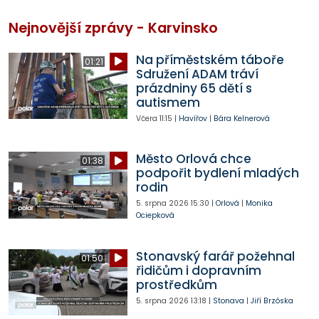
Nejnovější zprávy - Karvinsko
Na příměstském táboře
01:21
Sdružení ADAM tráví
prázdniny 65 dětí s
autismem
Včera
11:15
|
Havířov
|
Bára Kelnerová
Město Orlová chce
01:38
podpořit bydlení mladých
rodin
5. srpna 2026
15:30
|
Orlová
|
Monika
Ociepková
Stonavský farář požehnal
01:50
řidičům i dopravním
prostředkům
5. srpna 2026
13:18
|
Stonava
|
Jiří Brzóska