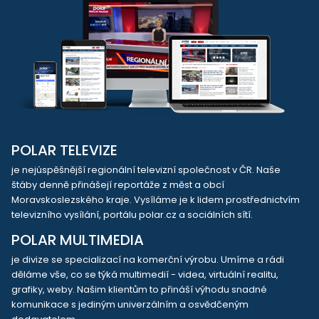
POLAR TELEVIZE
je nejúspěšnější regionální televizní společnost v ČR. Naše
štáby denně přinášejí reportáže z měst a obcí
Moravskoslezského kraje. Vysíláme je k lidem prostřednictvím
televizního vysílání, portálu polar.cz a sociálních sítí.
POLAR MULTIMEDIA
je divize se specializací na komerční výrobu. Umíme a rádi
děláme vše, co se týká multimedií - videa, virtuální realitu,
grafiky, weby. Našim klientům to přináší výhodu snadné
komunikace s jediným univerzálním a osvědčeným