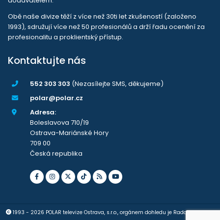
dodavatelem.
Obě naše divize těží z více než 30ti let zkušeností (založeno
1993), sdružují více než 50 profesionálů a drží řadu ocenění za
profesionalitu a proklientský přístup.
Kontaktujte nás
552 303 303
(Nezasílejte SMS, děkujeme)
polar@polar.cz
Adresa:
Boleslavova 710/19
Ostrava-Mariánské Hory
709 00
Česká republika
1993 - 2026 POLAR televize Ostrava, s.r.o., orgánem dohledu je Rada pro