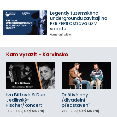
Legendy tuzemského
undergroundu zavítají na
PERIFERII Ostrava už v
sobotu
Komerční sdělení
Kam vyrazit - Karvinsko
Iva Bittová & Duo
Deštivé dny
Jedlinský-
/divadelní
Fischer/koncert
představení
15.9.
18:00
, Celý MS kraj
21.9.
19:00
, Celý MS kraj