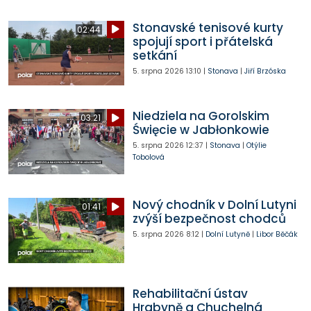
Stonavské tenisové kurty
02:44
spojují sport i přátelská
setkání
5. srpna 2026
13:10
|
Stonava
|
Jiří Brzóska
Niedziela na Gorolskim
03:21
Święcie w Jabłonkowie
5. srpna 2026
12:37
|
Stonava
|
Otýlie
Tobolová
Nový chodník v Dolní Lutyni
01:41
zvýší bezpečnost chodců
5. srpna 2026
8:12
|
Dolní Lutyně
|
Libor Běčák
Rehabilitační ústav
Hrabyně a Chuchelná