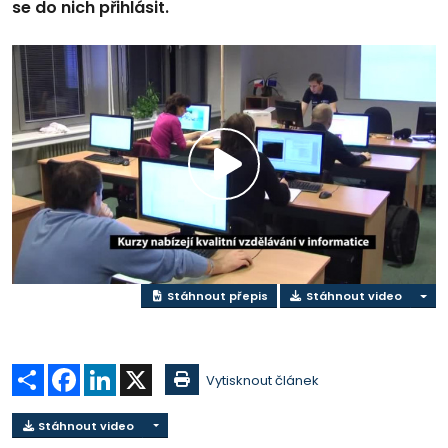
se do nich přihlásit.
Přehrát
video
Stáhnout přepis
Stáhnout video
Sdílet
Facebook
LinkedIn
X
Vytisknout článek
Stáhnout video