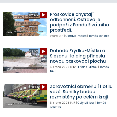
Proskovice chystají
02:46
odbahnění. Ostrava je
podpoří z Fondu životního
prostředí.
Včera
9:14
|
Ostrava-město
|
Tomáš Kořistka
Dohoda Frýdku-Místku a
02:53
Slezanu Holding přinesla
novou parkovací plochu
5. srpna 2026
16:12
|
Frýdek-Místek
|
Tomáš
Tikal
Zdravotníci obměňují flotilu
01:18
vozů. Sanitky budou
rozmístěny po celém kraji
5. srpna 2026
14:17
|
Celý MS kraj
|
Tomáš
Kořistka