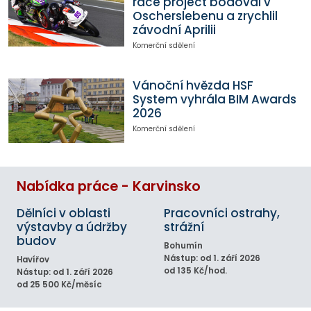
race project bodoval v
Oscherslebenu a zrychlil
závodní Aprilii
Komerční sdělení
Vánoční hvězda HSF
System vyhrála BIM Awards
2026
Komerční sdělení
Nabídka práce - Karvinsko
Dělníci v oblasti
Pracovníci ostrahy,
výstavby a údržby
strážní
budov
Bohumín
Nástup: od 1. září 2026
Havířov
od 135 Kč/hod.
Nástup: od 1. září 2026
od 25 500 Kč/měsíc