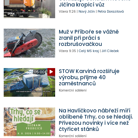
Jičína kropicí vůz
Včera
11:26
|
Nový Jičín
|
Petra Dorazilová
Muž v Příboře se vážně
zranil při práci s
rozbrušovačkou
Včera
9:35
|
Celý MS kraj
|
Jiří Cileček
STOW Karviná rozšiřuje
05:00
výrobu, přijme 40
zaměstnanců
Komerční sdělení
Na Havlíčkovo nábřeží míří
oblíbené Trhy, co se hledají.
Přivezou novinky i více než
čtyřicet stánků
Komerční sdělení