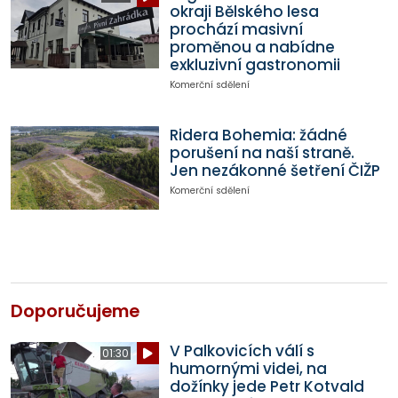
okraji Bělského lesa
prochází masivní
proměnou a nabídne
exkluzivní gastronomii
Komerční sdělení
Ridera Bohemia: žádné
porušení na naší straně.
Jen nezákonné šetření ČIŽP
Komerční sdělení
Doporučujeme
V Palkovicích válí s
01:30
humornými videi, na
dožínky jede Petr Kotvald