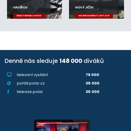
HAVÍŘOV
NOVÝ JIČÍN
NÁMĚSTÍ REPUBLIKY, HAVÍŘOV
MASARYKOVO NÁMĚSTÍ, NOVÝ JIČÍN
Denně nás sleduje
148 000
diváků
televizní vysílání
78 000
portál polar.cz
35 000
televize.polar
35 000