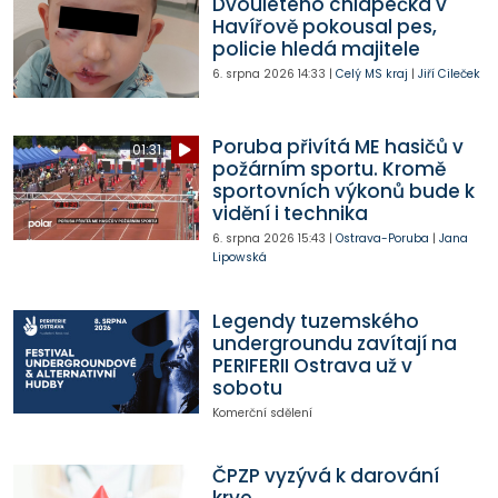
Dvouletého chlapečka v
Havířově pokousal pes,
policie hledá majitele
6. srpna 2026
14:33
|
Celý MS kraj
|
Jiří Cileček
Poruba přivítá ME hasičů v
01:31
požárním sportu. Kromě
sportovních výkonů bude k
vidění i technika
6. srpna 2026
15:43
|
Ostrava-Poruba
|
Jana
Lipowská
Legendy tuzemského
undergroundu zavítají na
PERIFERII Ostrava už v
sobotu
Komerční sdělení
ČPZP vyzývá k darování