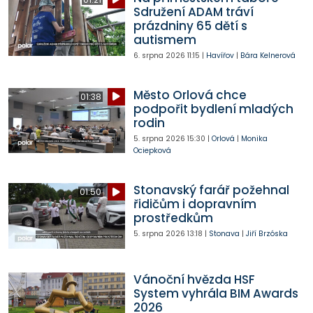
Sdružení ADAM tráví
prázdniny 65 dětí s
autismem
6. srpna 2026
11:15
|
Havířov
|
Bára Kelnerová
Město Orlová chce
01:38
podpořit bydlení mladých
rodin
5. srpna 2026
15:30
|
Orlová
|
Monika
Ociepková
Stonavský farář požehnal
01:50
řidičům i dopravním
prostředkům
5. srpna 2026
13:18
|
Stonava
|
Jiří Brzóska
Vánoční hvězda HSF
System vyhrála BIM Awards
2026