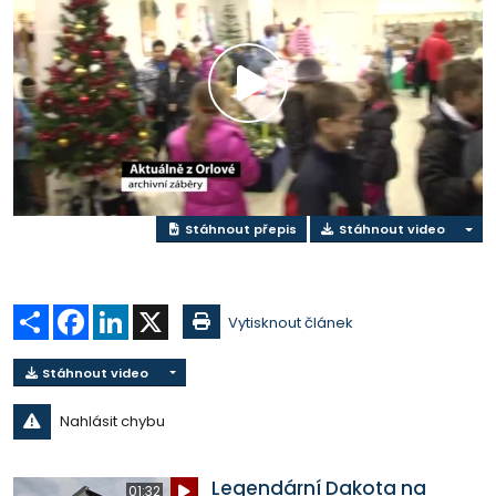
Přehrát
video
Stáhnout přepis
Stáhnout video
Sdílet
Facebook
LinkedIn
X
Vytisknout článek
Stáhnout video
Nahlásit chybu
Legendární Dakota na
01:32