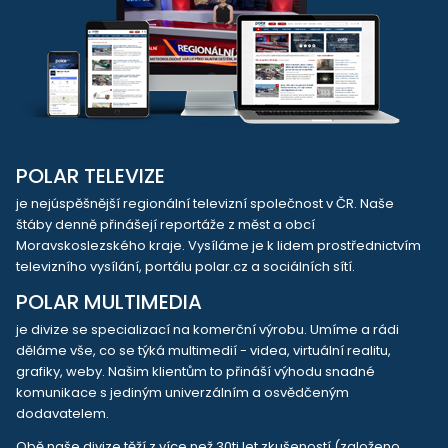
POLAR TELEVIZE
je nejúspěšnější regionální televizní společnost v ČR. Naše
štáby denně přinášejí reportáže z měst a obcí
Moravskoslezského kraje. Vysíláme je k lidem prostřednictvím
televizního vysílání, portálu polar.cz a sociálních sítí.
POLAR MULTIMEDIA
je divize se specializací na komerční výrobu. Umíme a rádi
děláme vše, co se týká multimedií - videa, virtuální realitu,
grafiky, weby. Našim klientům to přináší výhodu snadné
komunikace s jediným univerzálním a osvědčeným
dodavatelem.
Obě naše divize těží z více než 30ti let zkušeností (založeno