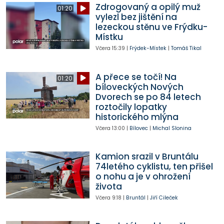
Zdrogovaný a opilý muž
01:20
vylezl bez jištění na
lezeckou stěnu ve Frýdku-
Místku
Včera
15:39
|
Frýdek-Místek
|
Tomáš Tikal
A přece se točí! Na
01:20
bíloveckých Nových
Dvorech se po 84 letech
roztočily lopatky
historického mlýna
Včera
13:00
|
Bílovec
|
Michal Slonina
Kamion srazil v Bruntálu
74letého cyklistu, ten přišel
o nohu a je v ohrožení
života
Včera
9:18
|
Bruntál
|
Jiří Cileček