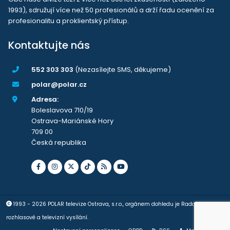
1993), sdružují více než 50 profesionálů a drží řadu ocenění za
profesionalitu a proklientský přístup.
Kontaktujte nás
552 303 303
(Nezasílejte SMS, děkujeme)
polar@polar.cz
Adresa:
Boleslavova 710/19
Ostrava-Mariánské Hory
709 00
Česká republika
1993 - 2026 POLAR televize Ostrava, s.r.o., orgánem dohledu je Rada pro
rozhlasové a televizní vysílání.