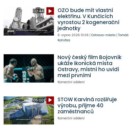
OZO bude mít vlastní
02:44
elektřinu. V Kunčicích
vyrostou 2 kogenerační
jednotky
6. srpna 2026
10:06
|
Ostrava-město
|
Tomáš
Kořistka
Nový český film Bojovník
ukáže ikonická místa
Ostravy, místní ho uvidí
mezi prvními
Komerční sdělení
STOW Karviná rozšiřuje
05:00
výrobu, přijme 40
zaměstnanců
Komerční sdělení