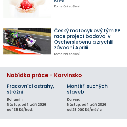
krve
Komerční sdělení
Český motocyklový tým SP
race project bodoval v
Oscherslebenu a zrychlil
závodní Aprilii
Komerční sdělení
Nabídka práce - Karvinsko
Pracovníci ostrahy,
Montéři suchých
strážní
staveb
Bohumín
Karviná
Nástup: od 1. září 2026
Nástup: od 1. září 2026
od 135 Kč/hod.
od 28 000 Kč/měsíc