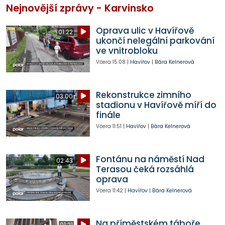
Nejnovější zprávy - Karvinsko
Oprava ulic v Havířově
01:22
ukončí nelegální parkování
ve vnitrobloku
Včera
15:08
|
Havířov
|
Bára Kelnerová
Rekonstrukce zimního
03:00
stadionu v Havířově míří do
finále
Včera
11:51
|
Havířov
|
Bára Kelnerová
Fontánu na náměstí Nad
02:43
Terasou čeká rozsáhlá
oprava
Včera
11:42
|
Havířov
|
Bára Kelnerová
Na příměstském táboře
01:21