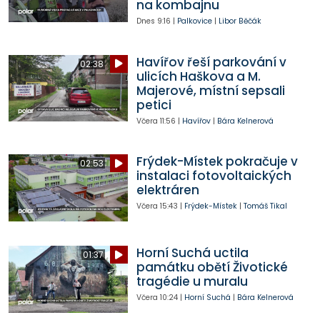
na kombajnu
Dnes
9:16
|
Palkovice
|
Libor Běčák
Havířov řeší parkování v
02:38
ulicích Haškova a M.
Majerové, místní sepsali
petici
Včera
11:56
|
Havířov
|
Bára Kelnerová
Frýdek-Místek pokračuje v
02:53
instalaci fotovoltaických
elektráren
Včera
15:43
|
Frýdek-Místek
|
Tomáš Tikal
Horní Suchá uctila
01:37
památku obětí Životické
tragédie u muralu
Včera
10:24
|
Horní Suchá
|
Bára Kelnerová