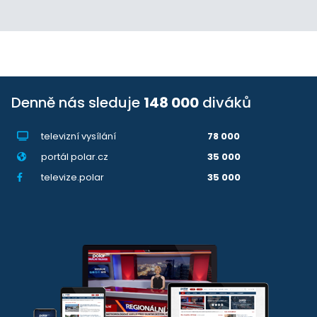
Denně nás sleduje
148 000
diváků
televizní vysílání
78 000
portál polar.cz
35 000
televize.polar
35 000