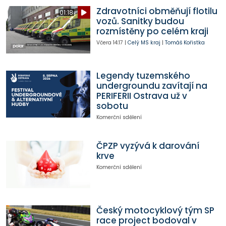
Zdravotníci obměňují flotilu
01:18
vozů. Sanitky budou
rozmístěny po celém kraji
Včera
14:17
|
Celý MS kraj
|
Tomáš Kořistka
Legendy tuzemského
undergroundu zavítají na
PERIFERII Ostrava už v
sobotu
Komerční sdělení
ČPZP vyzývá k darování
krve
Komerční sdělení
Český motocyklový tým SP
race project bodoval v