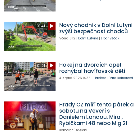
Nový chodník v Dolní Lutyni
01:41
zvýší bezpečnost chodců
Včera
8:12
|
Dolní Lutyně
|
Libor Běčák
Hokej na dvorcích opět
01:21
rozhýbal havířovské děti
4. srpna 2026
14:33
|
Havířov
|
Bára Kelnerová
Hrady CZ míří tento pátek a
sobotu na Veveří s
Danielem Landou, Mirai,
Rybičkami 48 nebo Mig 21
Komerční sdělení