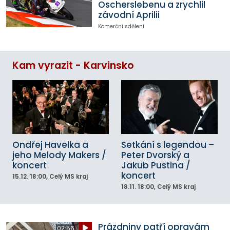
Oscherslebenu a zrychlil
závodní Aprilii
Komerční sdělení
Kam vyrazit - Karvinsko
Ondřej Havelka a
Setkání s legendou –
jeho Melody Makers /
Peter Dvorský a
koncert
Jakub Pustina /
koncert
15.12.
18:00
, Celý MS kraj
18.11.
18:00
, Celý MS kraj
Prázdniny patří opravám
02:56