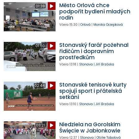
Město Orlová chce
01:38
podpořit bydlení mladých
rodin
Včera
15:30
|
Orlová
|
Monika Ociepková
Stonavský farář požehnal
01:50
řidičům i dopravním
prostředkům
Včera
13:18
|
Stonava
|
Jiří Brzóska
Stonavské tenisové kurty
02:44
spojují sport i přátelská
setkání
Včera
13:10
|
Stonava
|
Jiří Brzóska
Niedziela na Gorolskim
03:21
Święcie w Jabłonkowie
Včera
12:37
|
Stonava
|
Otýlie Tobolová