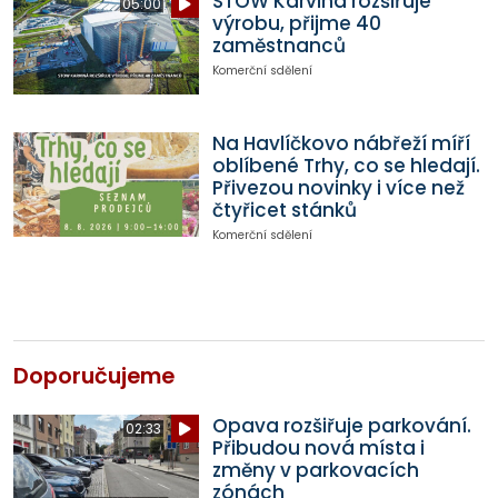
STOW Karviná rozšiřuje
05:00
výrobu, přijme 40
zaměstnanců
Komerční sdělení
Na Havlíčkovo nábřeží míří
oblíbené Trhy, co se hledají.
Přivezou novinky i více než
čtyřicet stánků
Komerční sdělení
Doporučujeme
Opava rozšiřuje parkování.
02:33
Přibudou nová místa i
změny v parkovacích
zónách