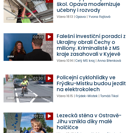
škol. Opava modernizuje
učebny i rozvody
Včera
18:13
|
Opava
|
Yvona Fajtová
Falešní investiční poradci z
03:02
Ukrajiny obrali Čechy o
miliony. Kriminalisté z MS
kraje zasahovali v Kyjevě
Včera
10:14
|
Celý MS kraj
|
Anna Břenková
Policejní cyklohlídky ve
02:30
Frýdku-Místku budou jezdit
na elektrokolech
Včera
16:15
|
Frýdek-Místek
|
Tomáš Tikal
Lezecká stěna v Ostravě-
01:22
Jihu vznikla díky malé
holčičce