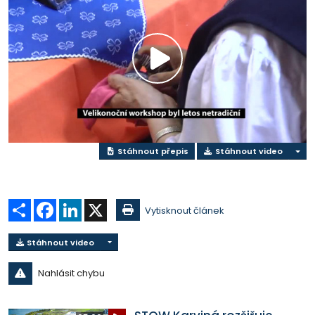
Přehrát
video
Stáhnout přepis
Stáhnout video
Sdílet
Facebook
LinkedIn
X
Vytisknout článek
Stáhnout video
Nahlásit chybu