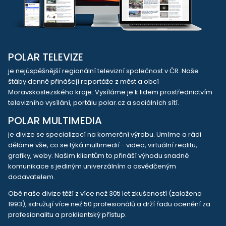
POLAR TELEVIZE
je nejúspěšnější regionální televizní společnost v ČR. Naše
štáby denně přinášejí reportáže z měst a obcí
Moravskoslezského kraje. Vysíláme je k lidem prostřednictvím
televizního vysílání, portálu polar.cz a sociálních sítí.
POLAR MULTIMEDIA
je divize se specializací na komerční výrobu. Umíme a rádi
děláme vše, co se týká multimedií - videa, virtuální realitu,
grafiky, weby. Našim klientům to přináší výhodu snadné
komunikace s jediným univerzálním a osvědčeným
dodavatelem.
Obě naše divize těží z více než 30ti let zkušeností (založeno
1993), sdružují více než 50 profesionálů a drží řadu ocenění za
profesionalitu a proklientský přístup.