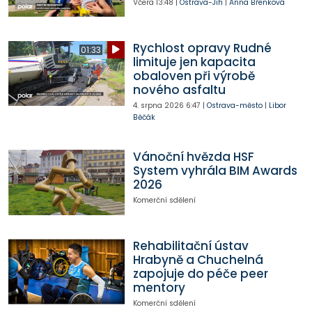
Včera
13:48
|
Ostrava-Jih
|
Anna Břenková
Rychlost opravy Rudné
01:33
limituje jen kapacita
obaloven při výrobě
nového asfaltu
4. srpna 2026
6:47
|
Ostrava-město
|
Libor
Běčák
Vánoční hvězda HSF
System vyhrála BIM Awards
2026
Komerční sdělení
Rehabilitační ústav
Hrabyně a Chuchelná
zapojuje do péče peer
mentory
Komerční sdělení