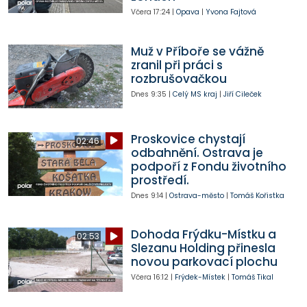
Včera
17:24
|
Opava
|
Yvona Fajtová
Muž v Příboře se vážně
zranil při práci s
rozbrušovačkou
Dnes
9:35
|
Celý MS kraj
|
Jiří Cileček
Proskovice chystají
02:46
odbahnění. Ostrava je
podpoří z Fondu životního
prostředí.
Dnes
9:14
|
Ostrava-město
|
Tomáš Kořistka
Dohoda Frýdku-Místku a
02:53
Slezanu Holding přinesla
novou parkovací plochu
Včera
16:12
|
Frýdek-Místek
|
Tomáš Tikal