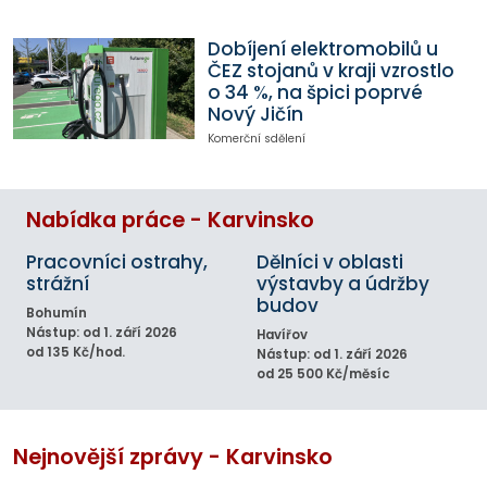
Dobíjení elektromobilů u
ČEZ stojanů v kraji vzrostlo
o 34 %, na špici poprvé
Nový Jičín
Komerční sdělení
Nabídka práce - Karvinsko
Pracovníci ostrahy,
Dělníci v oblasti
strážní
výstavby a údržby
budov
Bohumín
Nástup: od 1. září 2026
Havířov
od 135 Kč/hod.
Nástup: od 1. září 2026
od 25 500 Kč/měsíc
Nejnovější zprávy - Karvinsko