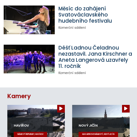
Měsíc do zahájení
Svatováclavského
hudebního festivalu
Komerční sdělení
Déšť Ladnou Čeladnou
nezastavil. Jana Kirschner a
Aneta Langerová uzavřely
11. ročník
Komerční sdělení
Kamery
HAVÍŘOV
NOVÝ JIČÍN
NÁMĚSTÍ REPUBLIKY, HAVÍŘOV
MASARYKOVO NÁMĚSTÍ, NOVÝ JIČÍN