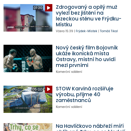
Zdrogovaný a opilý muž
01:20
vylezl bez jištění na
lezeckou stěnu ve Frýdku-
Místku
Včera
15:39
|
Frýdek-Místek
|
Tomáš Tikal
Nový český film Bojovník
ukáže ikonická místa
Ostravy, místní ho uvidí
mezi prvními
Komerční sdělení
STOW Karviná rozšiřuje
05:00
výrobu, přijme 40
zaměstnanců
Komerční sdělení
Na Havlíčkovo nábřeží míří