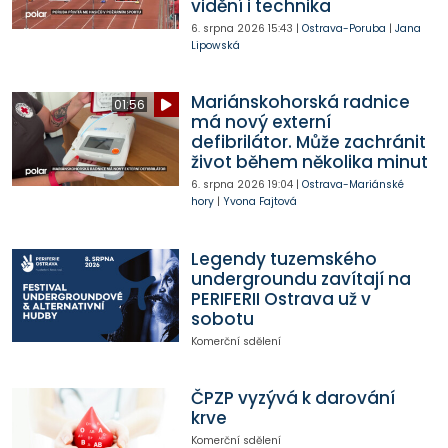
vidění i technika
6. srpna 2026
15:43
|
Ostrava-Poruba
|
Jana
Lipowská
Mariánskohorská radnice
01:56
má nový externí
defibrilátor. Může zachránit
život během několika minut
6. srpna 2026
19:04
|
Ostrava-Mariánské
hory
|
Yvona Fajtová
Legendy tuzemského
undergroundu zavítají na
PERIFERII Ostrava už v
sobotu
Komerční sdělení
ČPZP vyzývá k darování
krve
Komerční sdělení