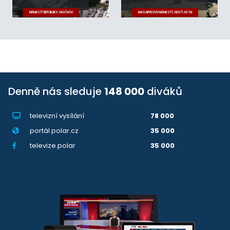
NÁMĚSTÍ REPUBLIKY, HAVÍŘOV
MASARYKOVO NÁMĚSTÍ, NOVÝ JIČÍN
Denně nás sleduje
148 000
diváků
televizní vysílání
78 000
portál polar.cz
35 000
televize.polar
35 000