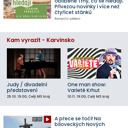
oblíbené Trhy, co se hledají.
Přivezou novinky i více než
čtyřicet stánků
Komerční sdělení
Kam vyrazit - Karvinsko
Judy / divadelní
One man show:
představení
Varieté Krhut
25.10.
19:00
, Celý MS kraj
10.11.
19:00
, Celý MS kraj
A přece se točí! Na
01:20
bíloveckých Nových