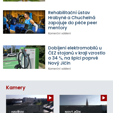
Rehabilitační ústav
Hrabyně a Chuchelná
zapojuje do péče peer
mentory
Komerční sdělení
Dobíjení elektromobilů u
ČEZ stojanů v kraji vzrostlo
o 34 %, na špici poprvé
Nový Jičín
Komerční sdělení
Kamery
HAVÍŘOV
NOVÝ JIČÍN