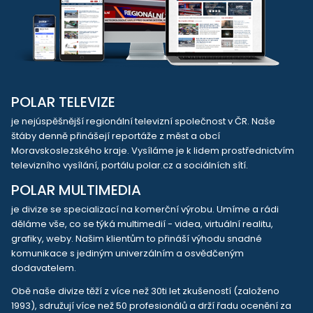
POLAR TELEVIZE
je nejúspěšnější regionální televizní společnost v ČR. Naše
štáby denně přinášejí reportáže z měst a obcí
Moravskoslezského kraje. Vysíláme je k lidem prostřednictvím
televizního vysílání, portálu polar.cz a sociálních sítí.
POLAR MULTIMEDIA
je divize se specializací na komerční výrobu. Umíme a rádi
děláme vše, co se týká multimedií - videa, virtuální realitu,
grafiky, weby. Našim klientům to přináší výhodu snadné
komunikace s jediným univerzálním a osvědčeným
dodavatelem.
Obě naše divize těží z více než 30ti let zkušeností (založeno
1993), sdružují více než 50 profesionálů a drží řadu ocenění za