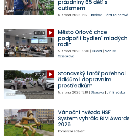
prázdniny 65 dětí s
autismem
6. srpna 2026
11:15
|
Havířov
|
Bára Kelnerová
Město Orlová chce
01:38
podpořit bydlení mladých
rodin
5. srpna 2026
15:30
|
Orlová
|
Monika
Ociepková
Stonavský farář požehnal
01:50
řidičům i dopravním
prostředkům
5. srpna 2026
13:18
|
Stonava
|
Jiří Brzóska
Vánoční hvězda HSF
System vyhrála BIM Awards
2026
Komerční sdělení