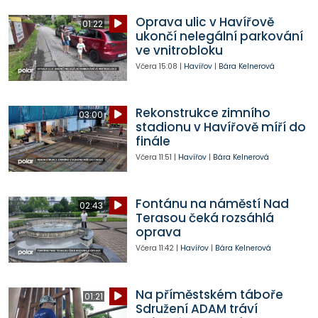
Oprava ulic v Havířově
01:22
ukončí nelegální parkování
ve vnitrobloku
Včera
15:08
|
Havířov
|
Bára Kelnerová
Rekonstrukce zimního
03:00
stadionu v Havířově míří do
finále
Včera
11:51
|
Havířov
|
Bára Kelnerová
Fontánu na náměstí Nad
02:43
Terasou čeká rozsáhlá
oprava
Včera
11:42
|
Havířov
|
Bára Kelnerová
Na příměstském táboře
01:21
Sdružení ADAM tráví