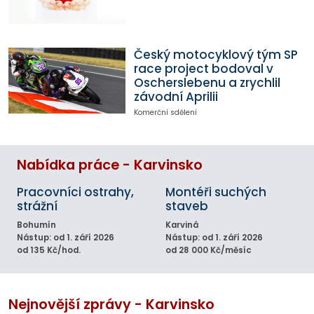
Český motocyklový tým SP
race project bodoval v
Oscherslebenu a zrychlil
závodní Aprilii
Komerční sdělení
Nabídka práce - Karvinsko
Pracovníci ostrahy,
Montéři suchých
strážní
staveb
Bohumín
Karviná
Nástup: od 1. září 2026
Nástup: od 1. září 2026
od 135 Kč/hod.
od 28 000 Kč/měsíc
Nejnovější zprávy - Karvinsko