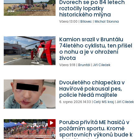
Dvorech se po 84 letech
roztočily lopatky
historického mlýna
Včera
13:00
|
Bílovec
|
Michal Slonina
Kamion srazil v Bruntálu
74letého cyklistu, ten přišel
o nohu a je v ohrožení
života
Včera
9:18
|
Bruntál
|
Jiří Cileček
Dvouletého chlapečka v
Havířově pokousal pes,
policie hledá majitele
6. srpna 2026
14:33
|
Celý MS kraj
|
Jiří Cileček
Poruba přivítá ME hasičů v
01:31
požárním sportu. Kromě
sportovních výkonů bude k