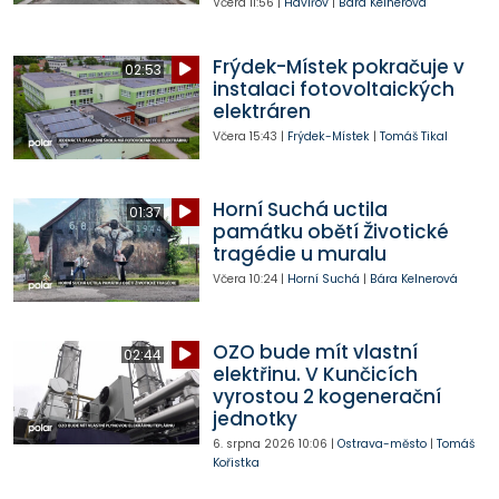
Včera
11:56
|
Havířov
|
Bára Kelnerová
Frýdek-Místek pokračuje v
02:53
instalaci fotovoltaických
elektráren
Včera
15:43
|
Frýdek-Místek
|
Tomáš Tikal
Horní Suchá uctila
01:37
památku obětí Životické
tragédie u muralu
Včera
10:24
|
Horní Suchá
|
Bára Kelnerová
OZO bude mít vlastní
02:44
elektřinu. V Kunčicích
vyrostou 2 kogenerační
jednotky
6. srpna 2026
10:06
|
Ostrava-město
|
Tomáš
Kořistka