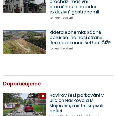
prochází masivní
proměnou a nabídne
exkluzivní gastronomii
Komerční sdělení
Ridera Bohemia: žádné
porušení na naší straně.
Jen nezákonné šetření ČIŽP
Komerční sdělení
Doporučujeme
Havířov řeší parkování v
02:38
ulicích Haškova a M.
Majerové, místní sepsali
petici