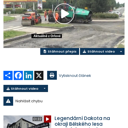
Přehrát
video
Stáhnout přepis
Stáhnout video
Sdílet
Facebook
LinkedIn
X
Vytisknout článek
Stáhnout video
Nahlásit chybu
Legendární Dakota na
01:32
okraji Bělského lesa