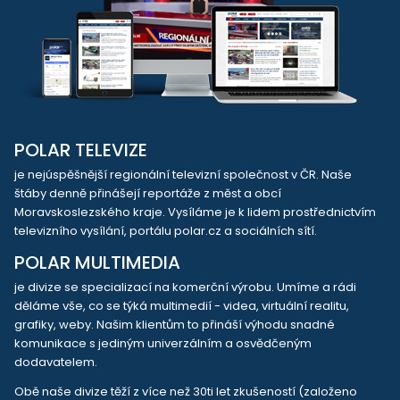
POLAR TELEVIZE
je nejúspěšnější regionální televizní společnost v ČR. Naše
štáby denně přinášejí reportáže z měst a obcí
Moravskoslezského kraje. Vysíláme je k lidem prostřednictvím
televizního vysílání, portálu polar.cz a sociálních sítí.
POLAR MULTIMEDIA
je divize se specializací na komerční výrobu. Umíme a rádi
děláme vše, co se týká multimedií - videa, virtuální realitu,
grafiky, weby. Našim klientům to přináší výhodu snadné
komunikace s jediným univerzálním a osvědčeným
dodavatelem.
Obě naše divize těží z více než 30ti let zkušeností (založeno