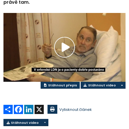
právě tam.
Přehrát
video
Stáhnout přepis
Stáhnout video
Sdílet
Facebook
LinkedIn
X
Vytisknout článek
Stáhnout video