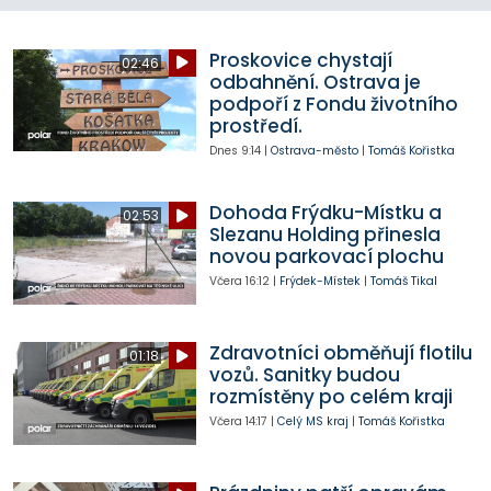
Proskovice chystají
02:46
odbahnění. Ostrava je
podpoří z Fondu životního
prostředí.
Dnes
9:14
|
Ostrava-město
|
Tomáš Kořistka
Dohoda Frýdku-Místku a
02:53
Slezanu Holding přinesla
novou parkovací plochu
Včera
16:12
|
Frýdek-Místek
|
Tomáš Tikal
Zdravotníci obměňují flotilu
01:18
vozů. Sanitky budou
rozmístěny po celém kraji
Včera
14:17
|
Celý MS kraj
|
Tomáš Kořistka