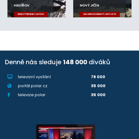
HAVÍŘOV
NOVÝ JIČÍN
NÁMĚSTÍ REPUBLIKY, HAVÍŘOV
MASARYKOVO NÁMĚSTÍ, NOVÝ JIČÍN
Denně nás sleduje
148 000
diváků
televizní vysílání
78 000
portál polar.cz
35 000
televize.polar
35 000