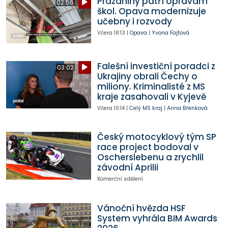
Prázdniny patří opravám
02:56
škol. Opava modernizuje
učebny i rozvody
Včera
18:13
|
Opava
|
Yvona Fajtová
Falešní investiční poradci z
03:02
Ukrajiny obrali Čechy o
miliony. Kriminalisté z MS
kraje zasahovali v Kyjevě
Včera
10:14
|
Celý MS kraj
|
Anna Břenková
Český motocyklový tým SP
race project bodoval v
Oscherslebenu a zrychlil
závodní Aprilii
Komerční sdělení
Vánoční hvězda HSF
System vyhrála BIM Awards