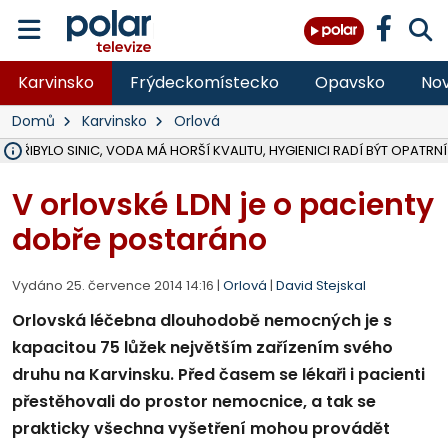
Karvinsko
Frýdeckomístecko
Opavsko
Nov
Domů
Karvinsko
Orlová
Ě PŘIBYLO SINIC, VODA MÁ HORŠÍ KVALITU, HYGIENICI RADÍ BÝT OPATRNÍ
ÚOHS DAL ZÁTORU POKUTU 100 000 ZA CHYBY V ZAKÁZCE NA OBN
AREÁL LODIČEK V KARVINÉ SE PŘIPRAVUJE NA VELKOU REKONSTRUKC
KARVINÁ ZNÁ BUDOUCÍ PODOBU AREÁLU LODIČKY V PARKU BOŽEN
MORAVSKOSLEZŠTÍ POLICISTÉ ODHALILI MEZINÁRODNÍ GANG PODVO
LÁKALI LIDI NA ZISKY Z KRYPTOMĚN, INFO A VIDEO NA POLAR.CZ
RADNÍ OSTRAVY A POSLANKYNĚ A. HOFFMANNOVÁ ZA PIRÁTY PODA
NA POSTUP MINISTERSTVA ŽIVOTNÍHO PROSTŘEDÍ V KAUZE HALDY 
MUŽ V PŘÍBOŘE SE VÁŽNĚ ZRANIL PŘI PRÁCI S ROZBRUŠOVAČKOU, I
SLEZSKÁ OSTRAVA PŘIPRAVUJE PROJEKTOVOU DOKUMENTACI PRO 
PODEZŘELÝ BALÍČEK ZASTAVIL PROVOZ NA NÁDRAŽÍ VE F-M, ČEKÁ 
CHLAPEČKA (2) V HAVÍŘOVĚ POKOUSAL PES, POLICIE HLEDÁ MAJITEL
MS KRAJ VYBUDUJE ZA 40 MILIONŮ V JABLUNKOVĚ NOVÝ MOST PŘES O
FOTBALISTA LAURI LAINE SE VRACÍ Z BANÍKU OSTRAVA NA PŮL ROK
F-M DOKONČIL VOLNOČASOVÝ AREÁL RIVKA PARK ZA 62 MILIONŮ,
V orlovské LDN je o pacienty
dobře postaráno
Vydáno 25. července 2014 14:16 |
Orlová
|
David Stejskal
Orlovská léčebna dlouhodobě nemocných je s
kapacitou 75 lůžek největším zařízením svého
druhu na Karvinsku. Před časem se lékaři i pacienti
přestěhovali do prostor nemocnice, a tak se
prakticky všechna vyšetření mohou provádět