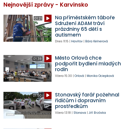
Nejnovější zprávy - Karvinsko
Na příměstském táboře
01:21
Sdružení ADAM tráví
prázdniny 65 dětí s
autismem
Dnes
11:15
|
Havířov
|
Bára Kelnerová
Město Orlová chce
01:38
podpořit bydlení mladých
rodin
Včera
15:30
|
Orlová
|
Monika Ociepková
Stonavský farář požehnal
01:50
řidičům i dopravním
prostředkům
Včera
13:18
|
Stonava
|
Jiří Brzóska