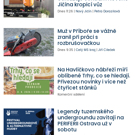
Jičína kropicí vůz
Dnes
11:26
|
Nový Jičín
|
Petra Dorazilová
Muž v Příboře se vážně
zranil při práci s
rozbrušovačkou
Dnes
9:35
|
Celý MS kraj
|
Jiří Cileček
Na Havlíčkovo nábřeží míří
oblíbené Trhy, co se hledají.
Přivezou novinky i více než
čtyřicet stánků
Komerční sdělení
Legendy tuzemského
undergroundu zavítají na
PERIFERII Ostrava už v
sobotu