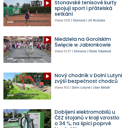
Stonavské tenisové kurty
02:44
spojují sport i přátelská
setkání
Včera
13:10
|
Stonava
|
Jiří Brzóska
Niedziela na Gorolskim
03:21
Święcie w Jabłonkowie
Včera
12:37
|
Stonava
|
Otýlie Tobolová
Nový chodník v Dolní Lutyni
01:41
zvýší bezpečnost chodců
Včera
8:12
|
Dolní Lutyně
|
Libor Běčák
Dobíjení elektromobilů u
ČEZ stojanů v kraji vzrostlo
o 34 %, na špici poprvé