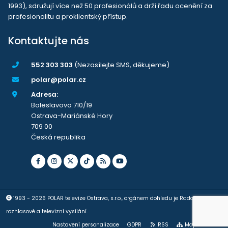
1993), sdružují více než 50 profesionálů a drží řadu ocenění za
profesionalitu a proklientský přístup.
Kontaktujte nás
552 303 303
(Nezasílejte SMS, děkujeme)
polar@polar.cz
Adresa:
Boleslavova 710/19
Ostrava-Mariánské Hory
709 00
Česká republika
1993 - 2026 POLAR televize Ostrava, s.r.o., orgánem dohledu je Rada pro
rozhlasové a televizní vysílání.
Nastavení personalizace
GDPR
RSS
Mapa stránek