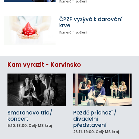
Komerční sdělení
ČPZP vyzývá k darování
krve
Komerční sdělení
Kam vyrazit - Karvinsko
Smetanovo trio/
Pozdě příchozí /
koncert
divadelní
představení
5.10.
18:00
, Celý MS kraj
23.11.
19:00
, Celý MS kraj