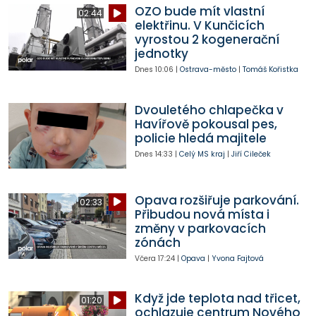
OZO bude mít vlastní
02:44
elektřinu. V Kunčicích
vyrostou 2 kogenerační
jednotky
Dnes
10:06
|
Ostrava-město
|
Tomáš Kořistka
Dvouletého chlapečka v
Havířově pokousal pes,
policie hledá majitele
Dnes
14:33
|
Celý MS kraj
|
Jiří Cileček
Opava rozšiřuje parkování.
02:33
Přibudou nová místa i
změny v parkovacích
zónách
Včera
17:24
|
Opava
|
Yvona Fajtová
Když jde teplota nad třicet,
01:20
ochlazuje centrum Nového