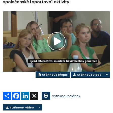
společenské i sportovní aktivity.
Přehrát
video
Stáhnout přepis
Stáhnout video
Sdílet
Facebook
LinkedIn
X
Vytisknout článek
Stáhnout video