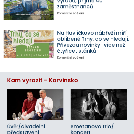
výrobu, přijme 40
zaměstnanců
Komerční sdělení
Na Havlíčkovo nábřeží míří
oblíbené Trhy, co se hledají.
Přivezou novinky i více než
čtyřicet stánků
Komerční sdělení
Kam vyrazit - Karvinsko
Úvěr/divadelní
Smetanovo trio/
představení
koncert