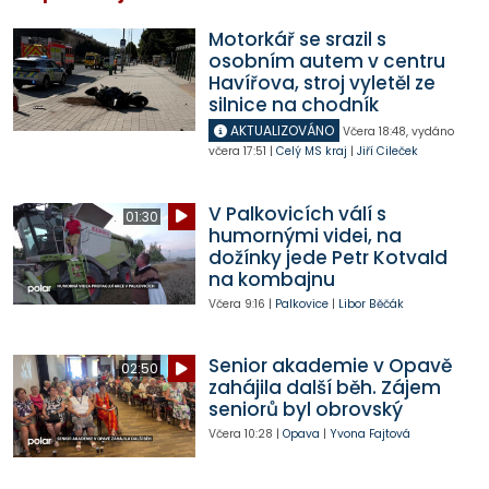
Motorkář se srazil s
osobním autem v centru
Havířova, stroj vyletěl ze
silnice na chodník
AKTUALIZOVÁNO
Včera
18:48
,
vydáno
včera
17:51
|
Celý MS kraj
|
Jiří Cileček
V Palkovicích válí s
01:30
humornými videi, na
dožínky jede Petr Kotvald
na kombajnu
Včera
9:16
|
Palkovice
|
Libor Běčák
Senior akademie v Opavě
02:50
zahájila další běh. Zájem
seniorů byl obrovský
Včera
10:28
|
Opava
|
Yvona Fajtová