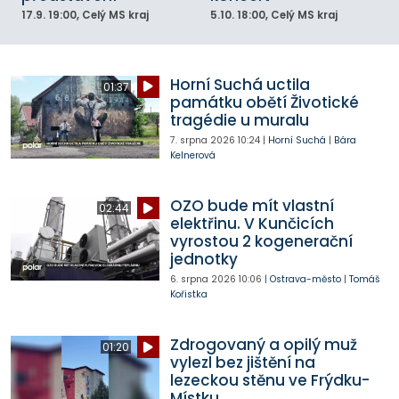
17.9.
19:00
, Celý MS kraj
5.10.
18:00
, Celý MS kraj
Horní Suchá uctila
01:37
památku obětí Životické
tragédie u muralu
7. srpna 2026
10:24
|
Horní Suchá
|
Bára
Kelnerová
OZO bude mít vlastní
02:44
elektřinu. V Kunčicích
vyrostou 2 kogenerační
jednotky
6. srpna 2026
10:06
|
Ostrava-město
|
Tomáš
Kořistka
Zdrogovaný a opilý muž
01:20
vylezl bez jištění na
lezeckou stěnu ve Frýdku-
Místku