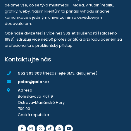
děláme vše, co se týká multimedií - videa, virtuální realitu,
grafiky, weby. Našim klientům to přináší výhodu snadné
komunikace s jediným univerzálním a osvědčeným
dodavatelem.
Obě naše divize těží z více než 30ti let zkušeností (založeno
1993), sdružují více než 50 profesionálů a drží řadu ocenění za
profesionalitu a proklientský přístup.
Kontaktujte nás
552 303 303
(Nezasílejte SMS, děkujeme)
polar@polar.cz
Adresa:
Boleslavova 710/19
Ostrava-Mariánské Hory
709 00
Česká republika