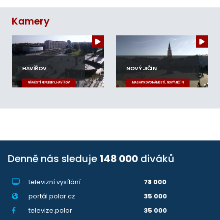
Kamery
HAVÍŘOV
NOVÝ JIČÍN
NÁMĚSTÍ REPUBLIKY, HAVÍŘOV
MASARYKOVO NÁMĚSTÍ, NOVÝ JIČÍN
Denně nás sleduje
148 000
diváků
televizní vysílání
78 000
portál polar.cz
35 000
televize.polar
35 000