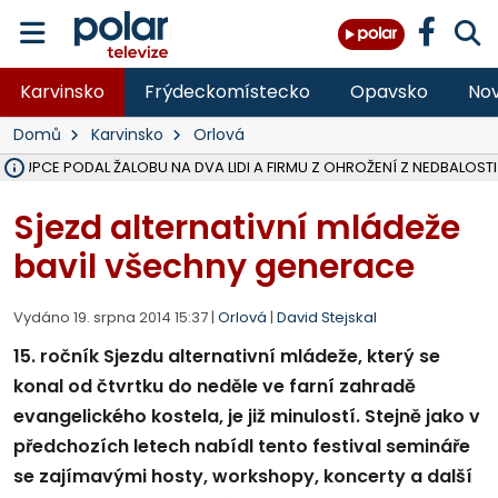
Karvinsko
Frýdeckomístecko
Opavsko
Nov
Domů
Karvinsko
Orlová
ÁSTUPCE PODAL ŽALOBU NA DVA LIDI A FIRMU Z OHROŽENÍ Z NEDBALOSTI
NA SLEZSKÉ HARTĚ PŘIBYLO SINIC, VODA MÁ HORŠÍ KVALITU, HYGIENI
NA BÍLOVECKÝCH NOVÝCH DVORECH SE PO 84 LETECH ROZTOČILY L
KARVINSKÉ MOŘE ZÍSKÁ NOVÉ GASTRO ZÁZEMÍ S VYHLÍDKOVOU TER
REKONSTRUKCE MATEŘSKÉ ŠKOLY V CHLEBIČOVĚ MÍŘÍ DO FINÁLE, VÍ
CYKLISTU (74) SRAZIL V BRUNTÁLU KAMION, JE V OHROŽENÍ ŽIVOTA,
POLICIE HLEDÁ PŘÍPADNÉ SVĚDKY, KTEŘÍ POMŮŽOU OBJASNIT PRŮ
MS KRAJ DOKONČIL OPRAVU SILNICE MEZI VRBNEM A HEŘMANOVICEM
SMVAK NABÍZÍ V DOBĚ SUCHA VODU OBCÍM A FIRMÁM, CISTERNY JE
F-M POKRAČUJE V INSTALACI FOTOVOLTAICKÝCH ELEKTRÁREN, REP
SENIOR AKADEMIE V OPAVĚ ZAHÁJILA DALŠÍ BĚH, REPORTÁŽ NA POL
PLANETÁRIUM V OSTRAVĚ CHYSTÁ POZOROVÁNÍ ČÁSTEČNÉHO ZATMĚ
OPRAVA ULIC V HAVÍŘOVĚ UKONČÍ NELEGÁLNÍ PARKOVÁNÍ VE VNI
V HAVÍŘOVĚ SE TĚŽCE ZRANIL MOTORKÁŘ PO SRÁŽCE S AUTEM, INF
TRAGICKÁ SRÁŽKA VLAKU S KAMIONEM V DOLNÍ LUTYNI Z LEDNA 
Sjezd alternativní mládeže
bavil všechny generace
Vydáno 19. srpna 2014 15:37 |
Orlová
|
David Stejskal
15. ročník Sjezdu alternativní mládeže, který se
konal od čtvrtku do neděle ve farní zahradě
evangelického kostela, je již minulostí. Stejně jako v
předchozích letech nabídl tento festival semináře
se zajímavými hosty, workshopy, koncerty a další