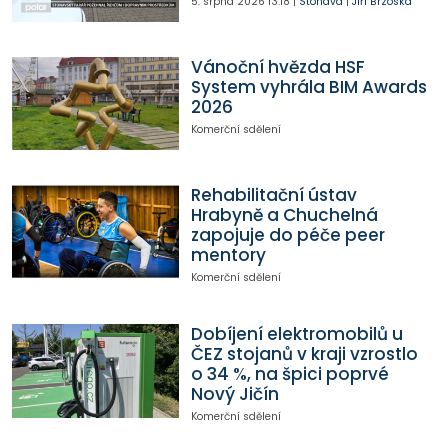
5. srpna 2026
13:18
|
Stonava
|
Jiří Brzóska
Vánoční hvězda HSF
System vyhrála BIM Awards
2026
Komerční sdělení
Rehabilitační ústav
Hrabyně a Chuchelná
zapojuje do péče peer
mentory
Komerční sdělení
Dobíjení elektromobilů u
ČEZ stojanů v kraji vzrostlo
o 34 %, na špici poprvé
Nový Jičín
Komerční sdělení