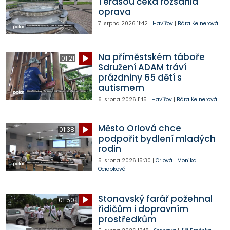
Terasou čeká rozsáhlá
oprava
7. srpna 2026
11:42
|
Havířov
|
Bára Kelnerová
Na příměstském táboře
01:21
Sdružení ADAM tráví
prázdniny 65 dětí s
autismem
6. srpna 2026
11:15
|
Havířov
|
Bára Kelnerová
Město Orlová chce
01:38
podpořit bydlení mladých
rodin
5. srpna 2026
15:30
|
Orlová
|
Monika
Ociepková
Stonavský farář požehnal
01:50
řidičům i dopravním
prostředkům