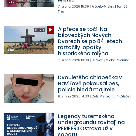
7. srpna 2026
15:39
|
Frýdek-Místek
|
Tomáš
Tikal
A přece se točí! Na
01:20
bíloveckých Nových
Dvorech se po 84 letech
roztočily lopatky
historického mlýna
7. srpna 2026
13:00
|
Bílovec
|
Michal Slonina
Dvouletého chlapečka v
Havířově pokousal pes,
policie hledá majitele
6. srpna 2026
14:33
|
Celý MS kraj
|
Jiří Cileček
Legendy tuzemského
undergroundu zavítají na
PERIFERII Ostrava už v
sobotu