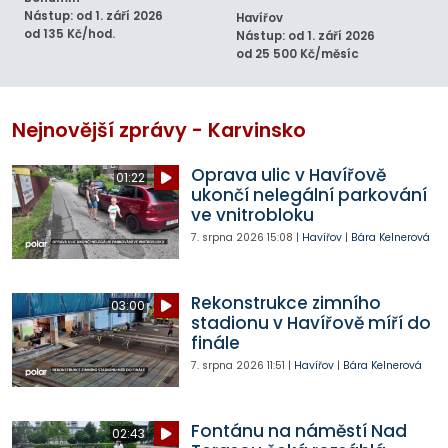
Nástup: od 1. září 2026
Havířov
od 135 Kč/hod.
Nástup: od 1. září 2026
od 25 500 Kč/měsíc
Nejnovější zprávy - Karvinsko
Oprava ulic v Havířově
01:22
ukončí nelegální parkování
ve vnitrobloku
7. srpna 2026
15:08
|
Havířov
|
Bára Kelnerová
Rekonstrukce zimního
03:00
stadionu v Havířově míří do
finále
7. srpna 2026
11:51
|
Havířov
|
Bára Kelnerová
Fontánu na náměstí Nad
02:43