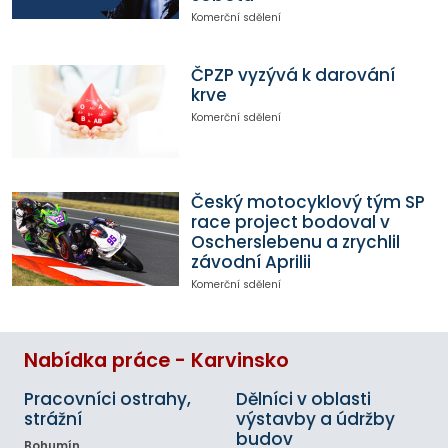
Komerční sdělení
ČPZP vyzývá k darování
krve
Komerční sdělení
Český motocyklový tým SP
race project bodoval v
Oscherslebenu a zrychlil
závodní Aprilii
Komerční sdělení
Nabídka práce - Karvinsko
Pracovníci ostrahy,
Dělníci v oblasti
strážní
výstavby a údržby
budov
Bohumín