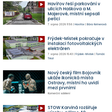
Havířov řeší parkování v
02:38
ulicích Haškova a M.
Majerové, místní sepsali
petici
7. srpna 2026
11:56
|
Havířov
|
Bára Kelnerová
Frýdek-Místek pokračuje v
02:53
instalaci fotovoltaických
elektráren
7. srpna 2026
15:43
|
Frýdek-Místek
|
Tomáš
Tikal
Nový český film Bojovník
ukáže ikonická místa
Ostravy, místní ho uvidí
mezi prvními
Komerční sdělení
STOW Karviná rozšiřuje
05:00