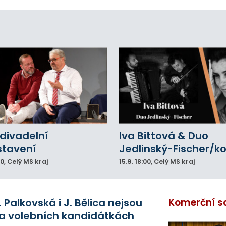
ajeno přes sedmdesát let.
divadelní
Iva Bittová & Duo
stavení
Jedlinský-Fischer/k
00
, Celý MS kraj
15.9.
18:00
, Celý MS kraj
. Palkovská i J. Bělica nejsou
Komerční s
a volebních kandidátkách