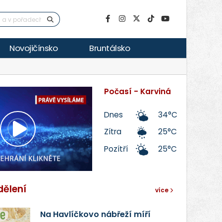
Novojičínsko
Bruntálsko
Počasí - Karviná
Dnes
34°C
Zítra
25°C
Přehrát
Pozítří
25°C
video
dělení
více
Na Havlíčkovo nábřeží míří