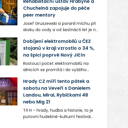
Rehabilitační ústav Hrabyně a
Chuchelná zapojuje do péče
peer mentory
Josef Gruszewski si poranil míchu při
skoku do vody a od šestnácti let je na
invalidním vozíku. Teď jako peer
Dobíjení elektromobilů u ČEZ
mentor České asociace paraplegiků
stojanů v kraji vzrostlo o 34 %,
CZEPA předává své zkušenosti lidem,
na špici poprvé Nový Jičín
kteří se dostali do podobné situace. K
co největší samostatnosti pomáhá
Rostoucí počet elektromobilů na
také pacientům hrabyňského
silnicích se promítá i do vyššího
rehabilitačního ústavu.
využívání dobíjecí infrastruktury v
Hrady CZ míří tento pátek a
Moravskoslezském kraji. Ve srovnání
sobotu na Veveří s Danielem
se stejným obdobím loňského roku
Landou, Mirai, Rybičkami 48
vzrostl odběr o 34 %. Pomyslná první
příčka v „tankování“ se poprvé v
nebo Mig 21
historii přesunula z Ostravy pod
Tři H – hrady, hudba a historie, to je
Beskydy: Nejvytíženější byly stojany u
putovní hudebně-kulturní festival
hypermarketu Tesco v Novém Jičíně,
Hrady CZ. Ten míří po Točníku,
kde řidiči načerpali bezmála 60 tisíc