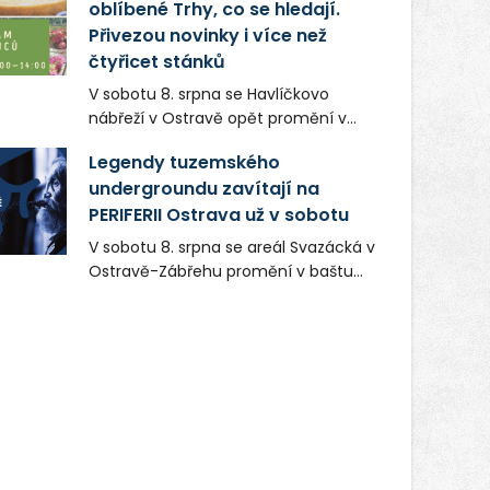
oblíbené Trhy, co se hledají.
Přivezou novinky i více než
čtyřicet stánků
V sobotu 8. srpna se Havlíčkovo
nábřeží v Ostravě opět promění v
místo plné vůní, chutí a poctivých
Legendy tuzemského
lokálních výrobků. Trhy, co se hledají
undergroundu zavítají na
tentokrát nabídnou více než čtyřicet
PERIFERII Ostrava už v sobotu
pečlivě vybraných stánků s kvalitní
gastronomií, farmářskými produkty,
V sobotu 8. srpna se areál Svazácká v
designem i řemeslnou tvorbou.
Ostravě-Zábřehu promění v baštu
Návštěvníci se mohou těšit nejen na
undergroundové a alternativní
oblíbené stálice, ale také na řadu
hudby. Uskuteční se zde totiž první
novinek, které v Ostravě běžně
ročník festivalu PERIFERIE Ostrava.
nepotkají.
Brány areálu se otevřou půlhodinu po
poledni, na příchozí čekají koncerty,
autorská čtení a rozhovory.
Vstupenky v ceně 450 Kč jsou v
prodeji.