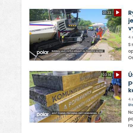
ob
vy
R
01:33
j
v
4.
S 
op
Os
op
Ú
03:14
p
k
4.
Bř
Na
po
ro
Mí