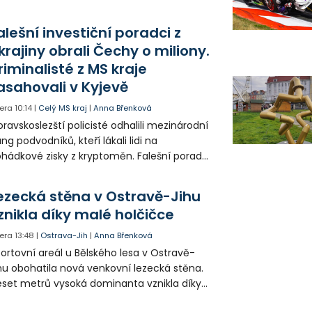
do provozu nyní zamířilo 14 nových sanitek
bavených nejmodernější technikou.
alešní investiční poradci z
krajiny obrali Čechy o miliony.
riminalisté z MS kraje
asahovali v Kyjevě
era
10:14
|
Celý MS kraj
|
Anna Břenková
ravskoslezští policisté odhalili mezinárodní
ng podvodníků, kteří lákali lidi na
hádkové zisky z kryptoměn. Falešní poradci
lámanou češtinou volali obětem z
rajinského call centra a připravili Čechy o
ezecká stěna v Ostravě-Jihu
sítky až stovky milionů korun. Na padesátce
znikla díky malé holčičce
movních prohlídek v Kyjevě se podíleli i
ští vyšetřovatelé.
era
13:48
|
Ostrava-Jih
|
Anna Břenková
ortovní areál u Bělského lesa v Ostravě-
hu obohatila nová venkovní lezecká stěna.
set metrů vysoká dominanta vznikla díky
rticipativnímu rozpočtu a místním