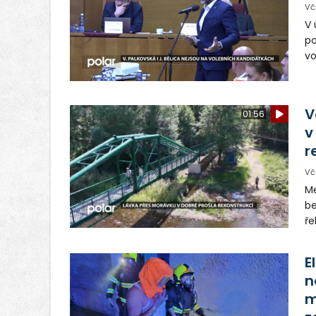
Vč
V 
po
vo
Vě
Tř
hn
V
01:56
v
r
Vč
Me
be
ře
os
E
n
m