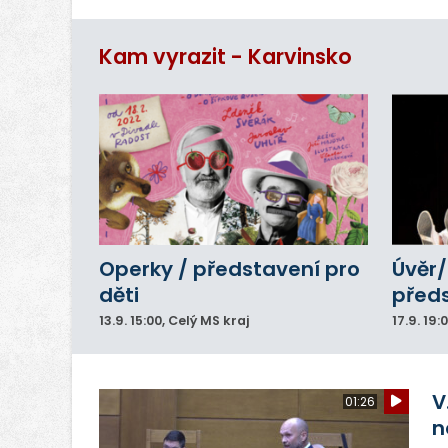
ut
Kam vyrazit - Karvinsko
Operky / představení pro
Úvěr/
děti
před
13.9.
15:00
, Celý MS kraj
17.9.
19:
V
01:26
n