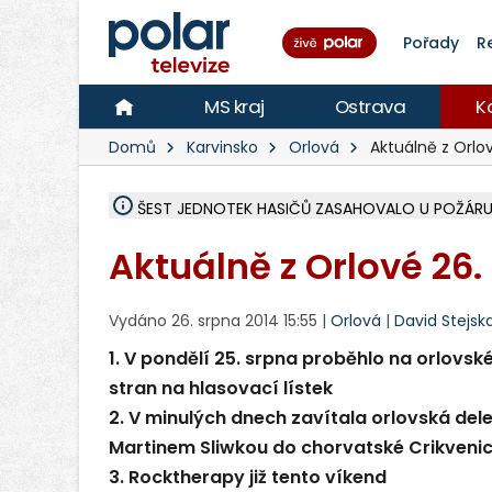
Pořady
R
MS kraj
Ostrava
K
Domů
Karvinsko
Orlová
Aktuálně z Orlov
ŠEST JEDNOTEK HASIČŮ ZASAHOVALO U POŽÁRU
HOŘELO NA DVOU HEKTARECH A ZNIČENO BYLO 3
KARVINÁ ZNÁ BUDOUCÍ PODOBU AREÁLU LODIČ
MORAVSKOSLEZŠTÍ POLICISTÉ ODHALILI MEZINÁ
LÁKALI LIDI NA ZISKY Z KRYPTOMĚN, INFO A VIDE
MINISTESTVO ŽIVOTNÍHO PROSTŘEDÍ PŘEVZALO
A ROZHODLO, ŽE VINÍK ZA ŠKODY PO ZAVEZENÍ 
EVROPSKÝ ŽALOBCE V OSTRAVĚ ŽALUJE 5 LIDÍ A
SLEZSKÁ OSTRAVA PŘIPRAVUJE PROJEKTOVOU D
FRÝDEK-MÍSTEK DOKONČIL STAVBU VOLNOČASOVÉ
HNUTÍ ANO V HAVÍŘOVĚ NEZAŘADÍ HEJTMANA JO
VĚRA PALKOVSKÁ UŽ NEBUDE KANDIDOVAT NA PR
FOTBALISTA LAURI LAINE SE VRACÍ Z BANÍKU OS
F-M DOKONČIL PRVNÍ STUPEŇ PROJEKTOVÉ
V KARVINÉ KANDIDUJE DO PODZIMNÍCH VOLEB
Aktuálně z Orlové 26. 
Vydáno 26. srpna 2014 15:55 |
Orlová
|
David Stejska
1. V pondělí 25. srpna proběhlo na orlovsk
stran na hlasovací lístek
2. V minulých dnech zavítala orlovská de
Martinem Sliwkou do chorvatské Crikveni
3. Rocktherapy již tento víkend