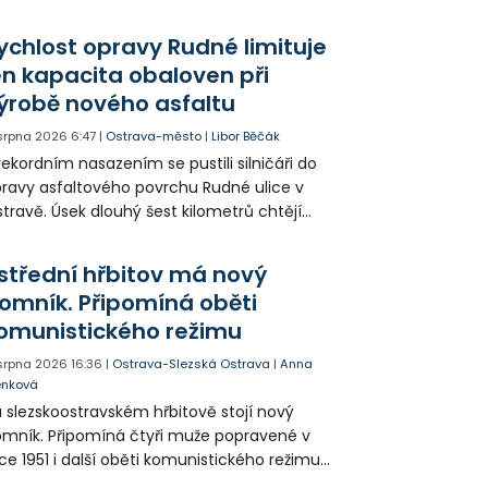
yvatelům nabízí volně přístupné sportovní
žití.
ychlost opravy Rudné limituje
en kapacita obaloven při
ýrobě nového asfaltu
 srpna 2026
6:47
|
Ostrava-město
|
Libor Běčák
rekordním nasazením se pustili silničáři do
ravy asfaltového povrchu Rudné ulice v
travě. Úsek dlouhý šest kilometrů chtějí
ravit během 20 dnů.
střední hřbitov má nový
omník. Připomíná oběti
omunistického režimu
 srpna 2026
16:36
|
Ostrava-Slezská Ostrava
|
Anna
enková
 slezskoostravském hřbitově stojí nový
mník. Připomíná čtyři muže popravené v
ce 1951 i další oběti komunistického režimu.
sto uložení jejich ostatků zůstalo příbuzným