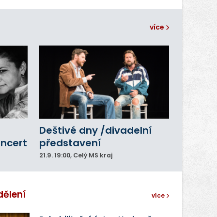
více
Deštivé dny /divadelní
oncert
představení
21.9.
19:00
, Celý MS kraj
dělení
více