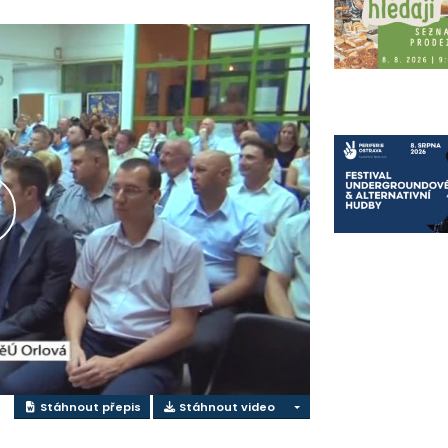
řehrát
ideo
Stáhnout přepis
Stáhnout video