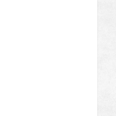
menších projektů, které formují
podobu veřejného prostoru. Autorem
celé koncepce Vánoční hvězdy je
Jakub Stoupenec z HSF System.