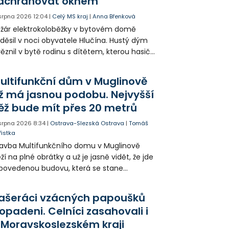
achraňovat oknem
 srpna 2026
12:04
|
Celý MS kraj
|
Anna Břenková
žár elektrokoloběžky v bytovém domě
děsil v noci obyvatele Hlučína. Hustý dým
ěznil v bytě rodinu s dítětem, kterou hasiči
seli evakuovat po žebříku. Celkem hasiči
vedli z domu 31 lidí.
ultifunkční dům v Muglinově
ž má jasnou podobu. Nejvyšší
ěž bude mít přes 20 metrů
 srpna 2026
8:34
|
Ostrava-Slezská Ostrava
|
Tomáš
řistka
avba Multifunkčního domu v Muglinově
ží na plné obrátky a už je jasně vidět, že jde
povedenou budovu, která se stane
dobou Slezské Ostravy. Stavebníci už
končují věže a brzy nebude potřeba jeřáb,
ašeráci vzácných papoušků
lem kterého dům vzniká.
opadeni. Celníci zasahovali i
 Moravskoslezském kraji