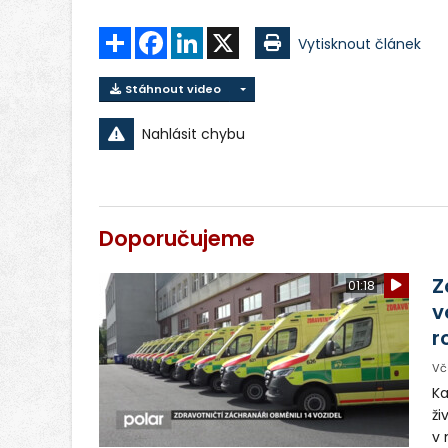
Sdílet
Facebook
LinkedIn
X
Vytisknout článek
Stáhnout video
Nahlásit chybu
Doporučujeme
Z
01:18
v
r
Vč
Ka
ži
v 