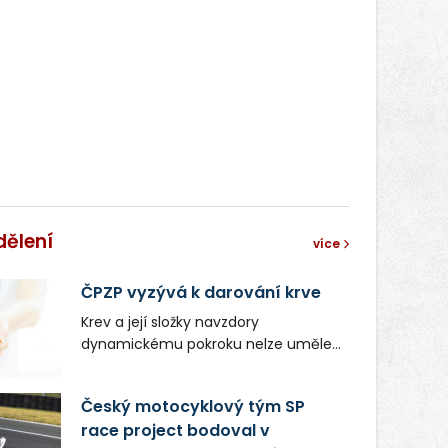
dělení
více
ČPZP vyzývá k darování krve
Krev a její složky navzdory
dynamickému pokroku nelze uměle
vyrobit. Zdravotnictví se tudíž bez
ochoty lidí darovat tuto
Český motocyklový tým SP
nenahraditelnou tělní tekutinu
race project bodoval v
neobejde. Naléhavá potřeba doplnit