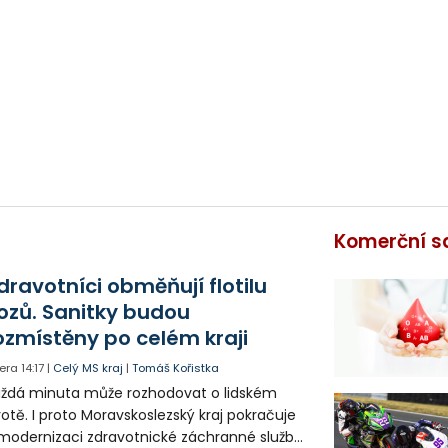
Komerční s
dravotníci obměňují flotilu
ozů. Sanitky budou
ozmístěny po celém kraji
era
14:17
|
Celý MS kraj
|
Tomáš Kořistka
ždá minuta může rozhodovat o lidském
votě. I proto Moravskoslezský kraj pokračuje
modernizaci zdravotnické záchranné služby