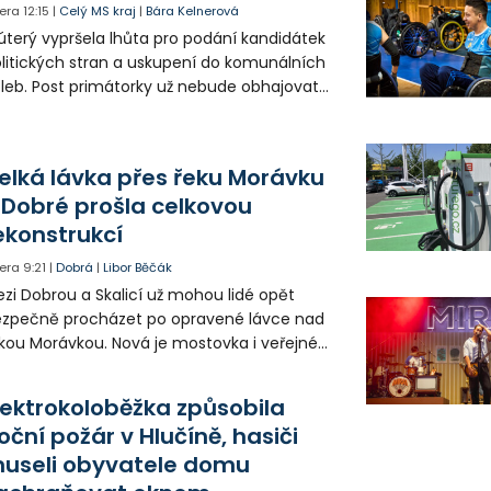
era
12:15
|
Celý MS kraj
|
Bára Kelnerová
úterý vypršela lhůta pro podání kandidátek
litických stran a uskupení do komunálních
leb. Post primátorky už nebude obhajovat
ra Palkovská za sdružení Osobnosti pro
inec. V Havířově nebude na kandidátce
utí ANO radní a hejtman Josef Bělica.
elká lávka přes řeku Morávku
 Dobré prošla celkovou
ekonstrukcí
era
9:21
|
Dobrá
|
Libor Běčák
zi Dobrou a Skalicí už mohou lidé opět
zpečně procházet po opravené lávce nad
kou Morávkou. Nová je mostovka i veřejné
větlení.
lektrokoloběžka způsobila
oční požár v Hlučíně, hasiči
useli obyvatele domu