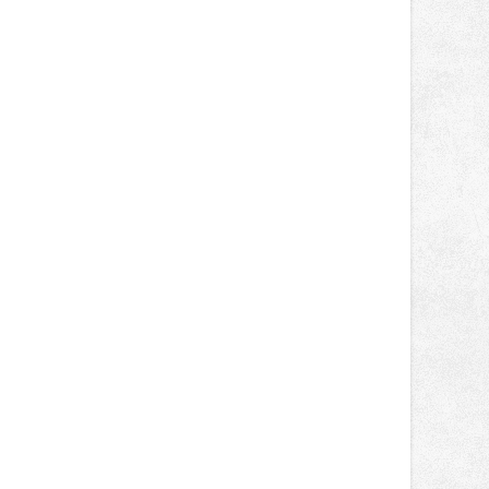
Kunětické hoře, Švihově a Hluboké
kWh. Uživatelé stanic futurego při
nad Vltavou v pátek a sobotu 7. a 8.
jedné seanci doplnili v průměru 23
srpna na Moravu na Veveří u Brna.
kWh elektřiny, upřesnil mluvčí
Následně se vždy v pátek a sobotu
energetiků Vladislav Sobol.
představí v Hradci nad Moravicí a na
Bouzově, své letošní 21. turné zakončí
29. a 30. srpna opět v Čechách na
Bezdězu. V pátek na Veveří vystoupí
kapely Rybičky 48 a Mig 21 či rapper
Rytmus. V sobotu se mohou
návštěvníci těšit na exkluzivní
prodloužené sety kapely Mirai a
Daniela Landy, Vypsanou Fixu,
Krucipüsk nebo Tomáše Kluse.