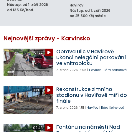
Nástup: od 1. září 2026
Havířov
od 135 Kč/hod.
Nástup: od 1. září 2026
od 25 500 Kč/měsíc
Nejnovější zprávy - Karvinsko
Oprava ulic v Havířově
01:22
ukončí nelegální parkování
ve vnitrobloku
7. srpna 2026
15:08
|
Havířov
|
Bára Kelnerová
Rekonstrukce zimního
03:00
stadionu v Havířově míří do
finále
7. srpna 2026
11:51
|
Havířov
|
Bára Kelnerová
Fontánu na náměstí Nad
02:43