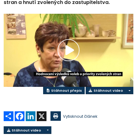
stran a hnutí zvolených do zastupitelstva.
Přehrát
video
Stáhnout přepis
Stáhnout video
Sdílet
Facebook
LinkedIn
X
Vytisknout článek
Stáhnout video