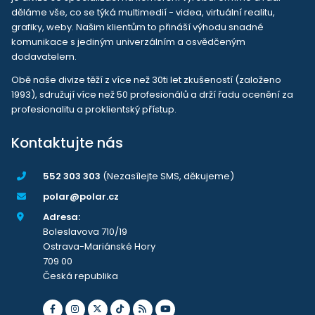
děláme vše, co se týká multimedií - videa, virtuální realitu,
grafiky, weby. Našim klientům to přináší výhodu snadné
komunikace s jediným univerzálním a osvědčeným
dodavatelem.
Obě naše divize těží z více než 30ti let zkušeností (založeno
1993), sdružují více než 50 profesionálů a drží řadu ocenění za
profesionalitu a proklientský přístup.
Kontaktujte nás
552 303 303
(Nezasílejte SMS, děkujeme)
polar@polar.cz
Adresa:
Boleslavova 710/19
Ostrava-Mariánské Hory
709 00
Česká republika