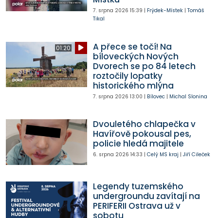
7. srpna 2026
15:39
|
Frýdek-Místek
|
Tomáš
Tikal
A přece se točí! Na
01:20
bíloveckých Nových
Dvorech se po 84 letech
roztočily lopatky
historického mlýna
7. srpna 2026
13:00
|
Bílovec
|
Michal Slonina
Dvouletého chlapečka v
Havířově pokousal pes,
policie hledá majitele
6. srpna 2026
14:33
|
Celý MS kraj
|
Jiří Cileček
Legendy tuzemského
undergroundu zavítají na
PERIFERII Ostrava už v
sobotu