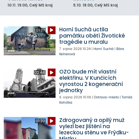
10.11.
19:00
, Celý MS kraj
5.10.
18:00
, Celý MS kraj
Horní Suchá uctila
01:37
památku obětí Životické
tragédie u muralu
7. srpna 2026
10:24
|
Horní Suchá
|
Bára
Kelnerová
OZO bude mít vlastní
02:44
elektřinu. V Kunčicích
vyrostou 2 kogenerační
jednotky
6. srpna 2026
10:06
|
Ostrava-město
|
Tomáš
Kořistka
Zdrogovaný a opilý muž
01:20
vylezl bez jištění na
lezeckou stěnu ve Frýdku-
Místku