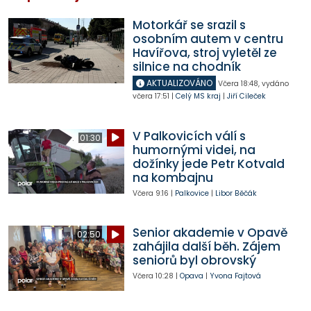
Motorkář se srazil s
osobním autem v centru
Havířova, stroj vyletěl ze
silnice na chodník
AKTUALIZOVÁNO
Včera
18:48
,
vydáno
včera
17:51
|
Celý MS kraj
|
Jiří Cileček
V Palkovicích válí s
01:30
humornými videi, na
dožínky jede Petr Kotvald
na kombajnu
Včera
9:16
|
Palkovice
|
Libor Běčák
Senior akademie v Opavě
02:50
zahájila další běh. Zájem
seniorů byl obrovský
Včera
10:28
|
Opava
|
Yvona Fajtová