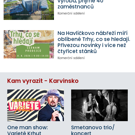
výrobu, přijme 40
zaměstnanců
Komerční sdělení
Na Havlíčkovo nábřeží míří
oblíbené Trhy, co se hledají.
Přivezou novinky i více než
čtyřicet stánků
Komerční sdělení
Kam vyrazit - Karvinsko
One man show:
Smetanovo trio/
Varieté Krhut
koncert