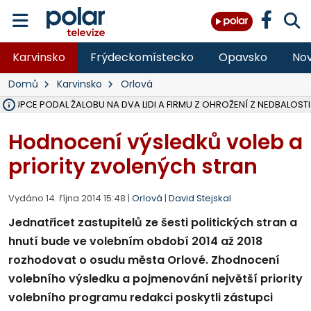
Karvinsko
Frýdeckomístecko
Opavsko
Nov
Domů
Karvinsko
Orlová
ÁSTUPCE PODAL ŽALOBU NA DVA LIDI A FIRMU Z OHROŽENÍ Z NEDBALOSTI
NA SLEZSKÉ HARTĚ PŘIBYLO SINIC, VODA MÁ HORŠÍ KVALITU, HYGIENI
NA BÍLOVECKÝCH NOVÝCH DVORECH SE PO 84 LETECH ROZTOČILY L
KARVINSKÉ MOŘE ZÍSKÁ NOVÉ GASTRO ZÁZEMÍ S VYHLÍDKOVOU TER
REKONSTRUKCE MATEŘSKÉ ŠKOLY V CHLEBIČOVĚ MÍŘÍ DO FINÁLE, VÍ
CYKLISTU (74) SRAZIL V BRUNTÁLU KAMION, JE V OHROŽENÍ ŽIVOTA,
POLICIE HLEDÁ PŘÍPADNÉ SVĚDKY, KTEŘÍ POMŮŽOU OBJASNIT PRŮ
MS KRAJ DOKONČIL OPRAVU SILNICE MEZI VRBNEM A HEŘMANOVICEM
SMVAK NABÍZÍ V DOBĚ SUCHA VODU OBCÍM A FIRMÁM, CISTERNY JE
F-M POKRAČUJE V INSTALACI FOTOVOLTAICKÝCH ELEKTRÁREN, REP
SENIOR AKADEMIE V OPAVĚ ZAHÁJILA DALŠÍ BĚH, REPORTÁŽ NA POL
PLANETÁRIUM V OSTRAVĚ CHYSTÁ POZOROVÁNÍ ČÁSTEČNÉHO ZATMĚ
OPRAVA ULIC V HAVÍŘOVĚ UKONČÍ NELEGÁLNÍ PARKOVÁNÍ VE VNI
V HAVÍŘOVĚ SE TĚŽCE ZRANIL MOTORKÁŘ PO SRÁŽCE S AUTEM, INF
TRAGICKÁ SRÁŽKA VLAKU S KAMIONEM V DOLNÍ LUTYNI Z LEDNA 
Hodnocení výsledků voleb a
priority zvolených stran
Vydáno 14. října 2014 15:48 |
Orlová
|
David Stejskal
Jednatřicet zastupitelů ze šesti politických stran a
hnutí bude ve volebním období 2014 až 2018
rozhodovat o osudu města Orlové. Zhodnocení
volebního výsledku a pojmenování největší priority
volebního programu redakci poskytli zástupci