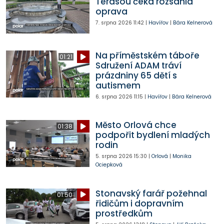
Terasou čeká rozsáhlá
oprava
7. srpna 2026
11:42
|
Havířov
|
Bára Kelnerová
Na příměstském táboře
01:21
Sdružení ADAM tráví
prázdniny 65 dětí s
autismem
6. srpna 2026
11:15
|
Havířov
|
Bára Kelnerová
Město Orlová chce
01:38
podpořit bydlení mladých
rodin
5. srpna 2026
15:30
|
Orlová
|
Monika
Ociepková
Stonavský farář požehnal
01:50
řidičům i dopravním
prostředkům