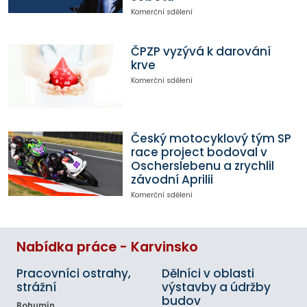
Komerční sdělení
ČPZP vyzývá k darování
krve
Komerční sdělení
Český motocyklový tým SP
race project bodoval v
Oscherslebenu a zrychlil
závodní Aprilii
Komerční sdělení
Nabídka práce - Karvinsko
Pracovníci ostrahy,
Dělníci v oblasti
strážní
výstavby a údržby
budov
Bohumín