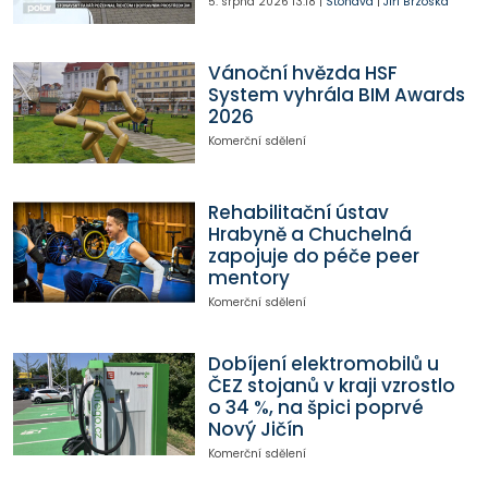
5. srpna 2026
13:18
|
Stonava
|
Jiří Brzóska
Vánoční hvězda HSF
System vyhrála BIM Awards
2026
Komerční sdělení
Rehabilitační ústav
Hrabyně a Chuchelná
zapojuje do péče peer
mentory
Komerční sdělení
Dobíjení elektromobilů u
ČEZ stojanů v kraji vzrostlo
o 34 %, na špici poprvé
Nový Jičín
Komerční sdělení