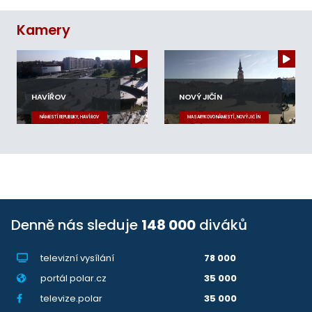
Kamery
HAVÍŘOV
NOVÝ JIČÍN
NÁMĚSTÍ REPUBLIKY, HAVÍŘOV
MASARYKOVO NÁMĚSTÍ, NOVÝ JIČÍN
Denně nás sleduje
148 000
diváků
televizní vysílání
78 000
portál polar.cz
35 000
televize.polar
35 000