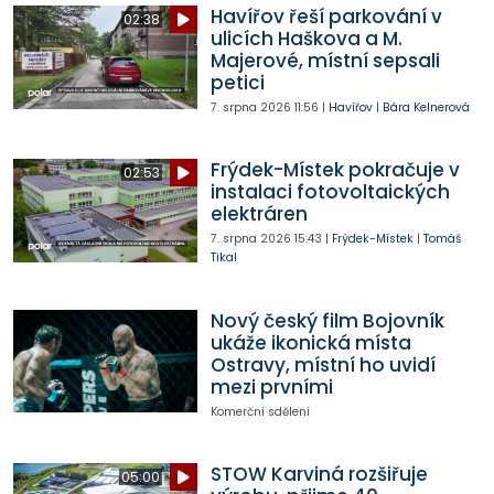
Havířov řeší parkování v
02:38
ulicích Haškova a M.
Majerové, místní sepsali
petici
7. srpna 2026
11:56
|
Havířov
|
Bára Kelnerová
Frýdek-Místek pokračuje v
02:53
instalaci fotovoltaických
elektráren
7. srpna 2026
15:43
|
Frýdek-Místek
|
Tomáš
Tikal
Nový český film Bojovník
ukáže ikonická místa
Ostravy, místní ho uvidí
mezi prvními
Komerční sdělení
STOW Karviná rozšiřuje
05:00