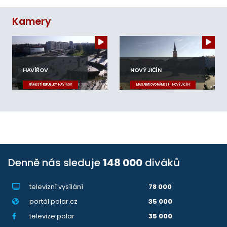
Kamery
HAVÍŘOV
NOVÝ JIČÍN
NÁMĚSTÍ REPUBLIKY, HAVÍŘOV
MASARYKOVO NÁMĚSTÍ, NOVÝ JIČÍN
Denně nás sleduje
148 000
diváků
televizní vysílání
78 000
portál polar.cz
35 000
televize.polar
35 000