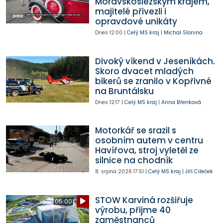
Moravskoslezským krajem,
majitelé přivezli i
opravdové unikáty
Dnes
12:00
|
Celý MS kraj
|
Michal Slonina
Divoký víkend v Jeseníkách.
Skoro dvacet mladých
bikerů se zranilo v Kopřivné
na Bruntálsku
Dnes
12:17
|
Celý MS kraj
|
Anna Břenková
Motorkář se srazil s
osobním autem v centru
Havířova, stroj vyletěl ze
silnice na chodník
8. srpna 2026
17:51
|
Celý MS kraj
|
Jiří Cileček
STOW Karviná rozšiřuje
05:00
výrobu, přijme 40
zaměstnanců