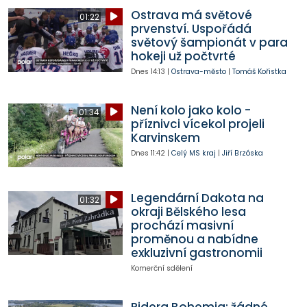
Ostrava má světové
01:22
prvenství. Uspořádá
světový šampionát v para
hokeji už počtvrté
Dnes
14:13
|
Ostrava-město
|
Tomáš Kořistka
Není kolo jako kolo -
01:34
příznivci vícekol projeli
Karvinskem
Dnes
11:42
|
Celý MS kraj
|
Jiří Brzóska
Legendární Dakota na
01:32
okraji Bělského lesa
prochází masivní
proměnou a nabídne
exkluzivní gastronomii
Komerční sdělení