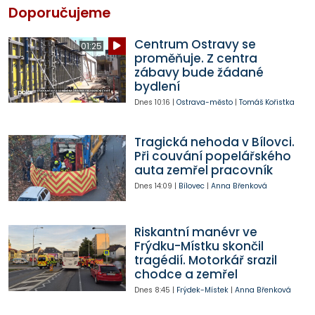
Doporučujeme
Centrum Ostravy se
01:25
proměňuje. Z centra
zábavy bude žádané
bydlení
Dnes
10:16
|
Ostrava-město
|
Tomáš Kořistka
Tragická nehoda v Bílovci.
Při couvání popelářského
auta zemřel pracovník
Dnes
14:09
|
Bílovec
|
Anna Břenková
Riskantní manévr ve
Frýdku-Místku skončil
tragédií. Motorkář srazil
chodce a zemřel
Dnes
8:45
|
Frýdek-Místek
|
Anna Břenková