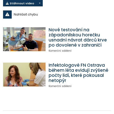
Stáhnout video
Nahlásit chybu
Nové testování na
západonilskou horečku
usnadní návrat dárců krve
po dovolené v zahraničí
Komerční sdělení
Infektologové FN Ostrava
během léta evidují zvýšené
počty lidí, které pokousal
netopýr
Komerční sdělení