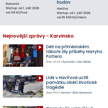
budov
Bohumín
Nástup: od 1. září 2026
Havířov
od 135 Kč/hod.
Nástup: od 1. září 2026
od 25 500 Kč/měsíc
Nejnovější zprávy - Karvinsko
Děti na příměstském
01:43
táboře žily příběhy Harryho
Pottera
Dnes
20:23
|
Rychvald
|
Libor Běčák
Lidé v Havířově uctili
01:24
památku obětí životické
tragédie
Dnes
9:53
|
Havířov
|
Bára Kelnerová