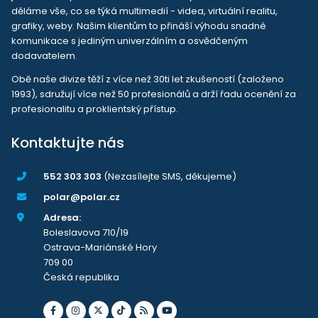
děláme vše, co se týká multimedií - videa, virtuální realitu,
grafiky, weby. Našim klientům to přináší výhodu snadné
komunikace s jediným univerzálním a osvědčeným
dodavatelem.
Obě naše divize těží z více než 30ti let zkušeností (založeno
1993), sdružují více než 50 profesionálů a drží řadu ocenění za
profesionalitu a proklientský přístup.
Kontaktujte nás
552 303 303
(Nezasílejte SMS, děkujeme)
polar@polar.cz
Adresa:
Boleslavova 710/19
Ostrava-Mariánské Hory
709 00
Česká republika