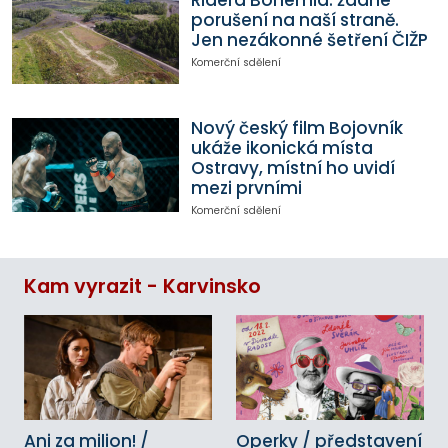
Ridera Bohemia: žádné
porušení na naší straně.
Jen nezákonné šetření ČIŽP
Komerční sdělení
Nový český film Bojovník
ukáže ikonická místa
Ostravy, místní ho uvidí
mezi prvními
Komerční sdělení
Kam vyrazit - Karvinsko
Ani za milion! /
Operky / představení