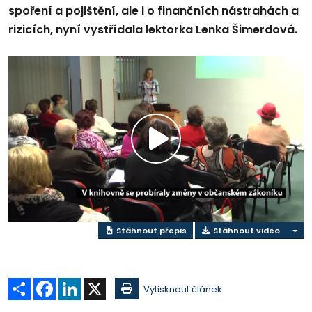
spoření a pojištění, ale i o finančních nástrahách a
rizicích, nyní vystřídala lektorka Lenka Šimerdová.
Přehrát
video
Stáhnout přepis
Stáhnout video
Sdílet
Facebook
LinkedIn
X
Vytisknout článek