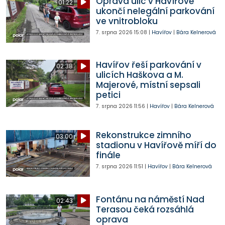
Oprava ulic v Havířově
01:22
ukončí nelegální parkování
ve vnitrobloku
7. srpna 2026
15:08
|
Havířov
|
Bára Kelnerová
Havířov řeší parkování v
02:38
ulicích Haškova a M.
Majerové, místní sepsali
petici
7. srpna 2026
11:56
|
Havířov
|
Bára Kelnerová
Rekonstrukce zimního
03:00
stadionu v Havířově míří do
finále
7. srpna 2026
11:51
|
Havířov
|
Bára Kelnerová
Fontánu na náměstí Nad
02:43
Terasou čeká rozsáhlá
oprava