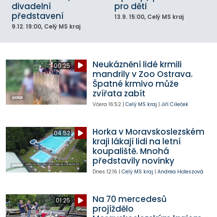
divadelní
pro děti
představení
13.9.
15:00
, Celý MS kraj
9.12.
19:00
, Celý MS kraj
Neukáznění lidé krmili
00:25
mandrily v Zoo Ostrava.
Špatné krmivo může
zvířata zabít
Včera
16:52
|
Celý MS kraj
|
Jiří Cileček
Horka v Moravskoslezském
04:52
kraji lákají lidi na letní
koupaliště. Mnohá
představily novinky
Dnes
12:16
|
Celý MS kraj
|
Andrea Holeszová
Na 70 mercedesů
01:25
projíždělo