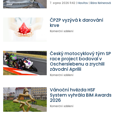
7. srpna 2026
11:42
|
Havířov
|
Bára Kelnerová
ČPZP vyzývá k darování
krve
Komerční sdělení
Český motocyklový tým SP
race project bodoval v
Oscherslebenu a zrychlil
závodní Aprilii
Komerční sdělení
Vánoční hvězda HSF
System vyhrála BIM Awards
2026
Komerční sdělení