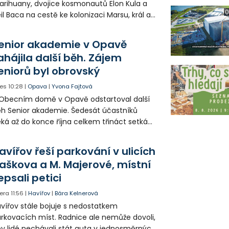
rihuany, dvojice kosmonautů Elon Kula a
0
il Baca na cestě ke kolonizaci Marsu, král a
šek a mnoho dalších postav už při
opagaci Palkovic ztvárnili starosta Radim
enior akademie v Opavě
ča a místostarosta David Kula.
ahájila další běh. Zájem
eniorů byl obrovský
es
10:28
|
Opava
|
Yvona Fajtová
Obecním domě v Opavě odstartoval další
h Senior akademie. Šedesát účastníků
ká až do konce října celkem třináct setkání
ných odborných přednášek i poznávání
sta. Na závěr převezmou úspěšní
avířov řeší parkování v ulicích
solventi certifikáty o absolvování studia a
aškova a M. Majerové, místní
obné dárky.
epsali petici
era
11:56
|
Havířov
|
Bára Kelnerová
vířov stále bojuje s nedostatkem
rkovacích míst. Radnice ale nemůže dovoli,
y lidé nechávali stát auta v jednosměrných