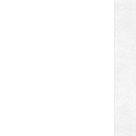
novinek, které v Ostravě běžně
nepotkají.