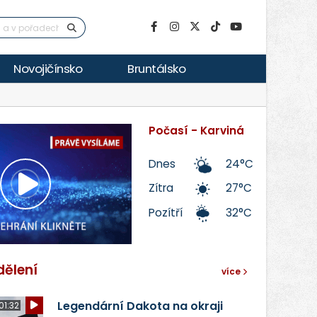
Novojičínsko
Bruntálsko
Počasí - Karviná
Dnes
24°C
Zítra
27°C
Přehrát
Pozítří
32°C
video
dělení
více
Legendární Dakota na okraji
01:32