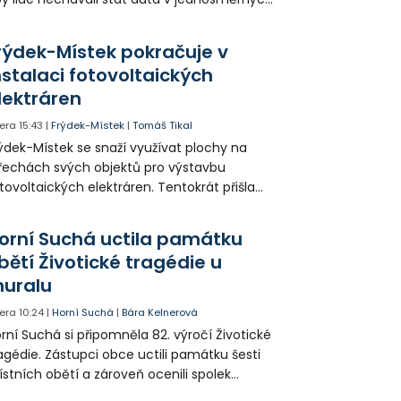
icích, kde nezbývá místo pro průjezd IZS.
tuace se teď řeší v jednom vnitrobloku, kde
rýdek-Místek pokračuje v
 někteří obyvatelé rozhodli sepsat petici.
nstalaci fotovoltaických
lektráren
era
15:43
|
Frýdek-Místek
|
Tomáš Tikal
ýdek-Místek se snaží využívat plochy na
řechách svých objektů pro výstavbu
tovoltaických elektráren. Tentokrát přišla
da na 11. Základní školu ve Frýdku.
orní Suchá uctila památku
bětí Životické tragédie u
uralu
era
10:24
|
Horní Suchá
|
Bára Kelnerová
rní Suchá si připomněla 82. výročí Životické
agédie. Zástupci obce uctili památku šesti
stních obětí a zároveň ocenili spolek
votice Sobě za zpřístupnění informací o