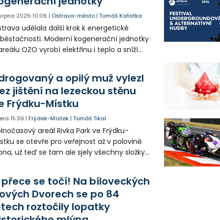
ogenerační jednotky
 srpna 2026
10:06
|
Ostrava-město
|
Tomáš Kořistka
trava udělala další krok k energetické
běstačnosti. Moderní kogenerační jednotky
areálu OZO vyrobí elektřinu i teplo a sníží
klady i emise. Malou elektrárnu postaví
olia přímo v Kunčicích.
drogovaný a opilý muž vylezl
ez jištění na lezeckou stěnu
e Frýdku-Místku
era
15:39
|
Frýdek-Místek
|
Tomáš Tikal
lnočasový areál Rivka Park ve Frýdku-
stku se otevře pro veřejnost až v polovině
pna, už teď se tam ale sjely všechny složky
áchranného systému. Důvodem bylo
iknutí opilého muže pod vlivem drog do
 přece se točí! Na bíloveckých
eálu. Vyšplhal na lezeckou stěnu a nemohl
ových Dvorech se po 84
lů.
etech roztočily lopatky
istorického mlýna