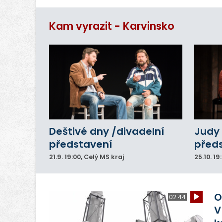
tr
p
Kam vyrazit - Karvinsko
Deštivé dny /divadelní
Judy 
představení
před
21.9.
19:00
, Celý MS kraj
25.10.
19
O
02:44
V