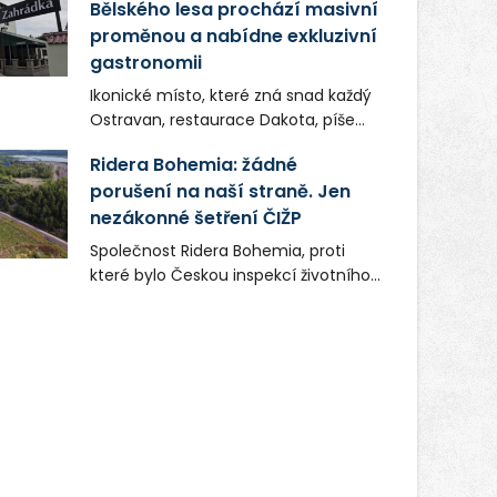
Bělského lesa prochází masivní
proměnou a nabídne exkluzivní
gastronomii
Ikonické místo, které zná snad každý
Ostravan, restaurace Dakota, píše
novou kapitolu. Silná mateřská
Ridera Bohemia: žádné
společnost Dang Investment Group
porušení na naší straně. Jen
s.r.o. investuje do projektu přes 50
nezákonné šetření ČIŽP
milionů korun. Cílem je přinést
Ostravě dva špičkové gastronomické
Společnost Ridera Bohemia, proti
koncepty, které v regionu dosud
které bylo Českou inspekcí životního
chyběly, luxusní středomořskou
prostředí (ČIŽP) čtyři roky vedeno
kuchyni a autentickou asijskou
vykonstruované řízení, při realizaci
gastronomii.
OVS na heřmanické haldě
postupovala v souladu se zákonem a
zadáním státního podniku DIAMO a v
této souvislosti nelze hovořit o
žádném odpadu. Ridera od počátku
označovala řízení ČIŽP za nezákonné
a domáhala se práva na spravedlivý