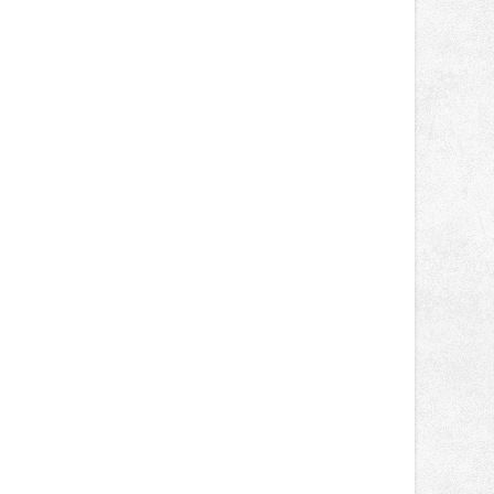
německém okruhu Oschersleben,
obsadil Filip Novotný ve třídě
Supersport desáté a jedenácté
místo. Maks Palmowski dokončil oba
závody kategorie Sportbike na
dvanácté příčce. Přestože výsledky
zůstaly za očekáváním týmu, důležitý
posun přineslo testování nového
aerodynamického řešení pro Aprilii
RS660, které motocykl znatelně
zrychlilo.