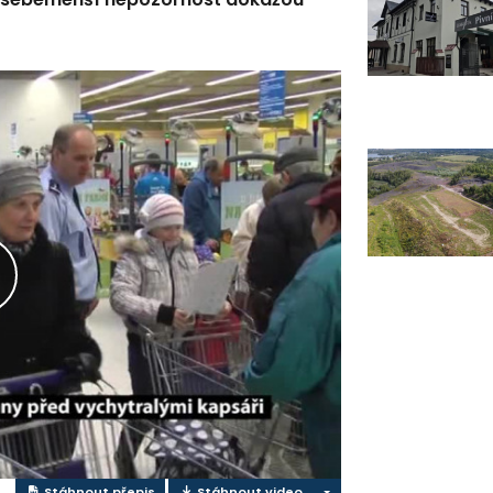
řehrát
ideo
Stáhnout přepis
Stáhnout video