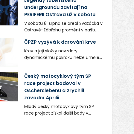
Legendy tuzemského
undergroundu zavítají na
PERIFERII Ostrava už v sobotu
V sobotu 8. srpna se areál Svazácká v
Ostravě-Zábřehu promění v baštu
undergroundové a alternativní
ČPZP vyzývá k darování krve
hudby. Uskuteční se zde totiž první
ročník festivalu PERIFERIE Ostrava.
Krev a její složky navzdory
Brány areálu se otevřou půlhodinu po
dynamickému pokroku nelze uměle
poledni, na příchozí čekají koncerty,
vyrobit. Zdravotnictví se tudíž bez
autorská čtení a rozhovory.
ochoty lidí darovat tuto
Český motocyklový tým SP
Vstupenky v ceně 450 Kč jsou v
nenahraditelnou tělní tekutinu
prodeji.
race project bodoval v
neobejde. Naléhavá potřeba doplnit
Oscherslebenu a zrychlil
krevní zásoby nastává vždy v létě,
kdy stoupá počet úrazů. Česká
závodní Aprilii
průmyslová zdravotní pojišťovna
Mladý český motocyklový tým SP
(ČPZP) apeluje na všechny, kteří se
race project získal další body v
těší dobrému zdraví, aby se stali
mezinárodním šampionátu EURO
pravidelnými dárci krve.
MOTO. Při závodním víkendu, který se
konal od 31. července do 2. srpna na