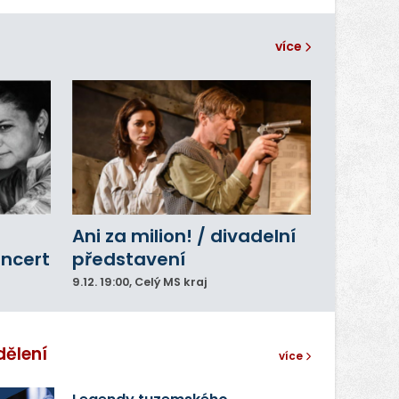
více
Ani za milion! / divadelní
oncert
představení
9.12.
19:00
, Celý MS kraj
dělení
více