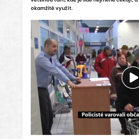
okamžitě využít.
P
v