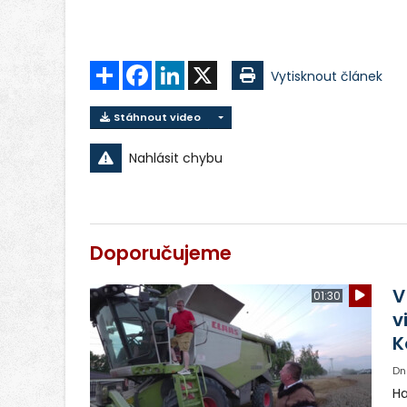
Sdílet
Facebook
LinkedIn
X
Vytisknout článek
Stáhnout video
Nahlásit chybu
Doporučujeme
V
01:30
v
K
Dn
Ha