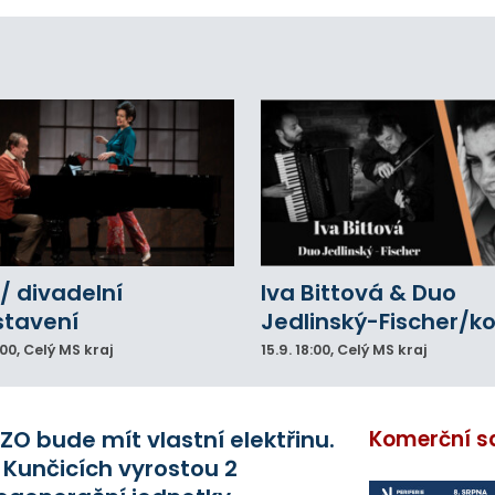
agédii prostřednictvím QR kódů u
amátníků.
/ divadelní
Iva Bittová & Duo
stavení
Jedlinský-Fischer/k
:00
, Celý MS kraj
15.9.
18:00
, Celý MS kraj
ZO bude mít vlastní elektřinu.
Komerční s
 Kunčicích vyrostou 2