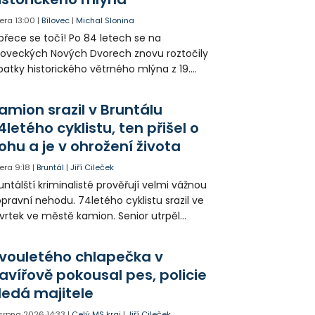
era
13:00
|
Bílovec
|
Michal Slonina
přece se točí! Po 84 letech se na
loveckých Nových Dvorech znovu roztočily
patky historického větrného mlýna z 19.
oletí. Kvůli nepříznivému větru je ale museli
zpohybovat dobrovolníci.
amion srazil v Bruntálu
4letého cyklistu, ten přišel o
ohu a je v ohrožení života
era
9:18
|
Bruntál
|
Jiří Cileček
untálští kriminalisté prověřují velmi vážnou
pravní nehodu. 74letého cyklistu srazil ve
vrtek ve městě kamion. Senior utrpěl
vastující zranění nohy a v ohrožení života
l letecky přepraven do nemocnice. Policie
vouletého chlapečka v
edá případné svědky.
avířově pokousal pes, policie
ledá majitele
 srpna 2026
14:33
|
Celý MS kraj
|
Jiří Cileček