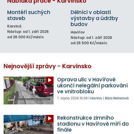
Nabídka práce - Karvinsko
Montéři suchých
Dělníci v oblasti
staveb
výstavby a údržby
budov
Karviná
Nástup: od 1. září 2026
Havířov
od 28 000 Kč/měsíc
Nástup: od 1. září 2026
od 25 500 Kč/měsíc
Nejnovější zprávy - Karvinsko
Oprava ulic v Havířově
01:22
ukončí nelegální parkování
ve vnitrobloku
7. srpna 2026
15:08
|
Havířov
|
Bára Kelnerová
Rekonstrukce zimního
03:00
stadionu v Havířově míří do
finále