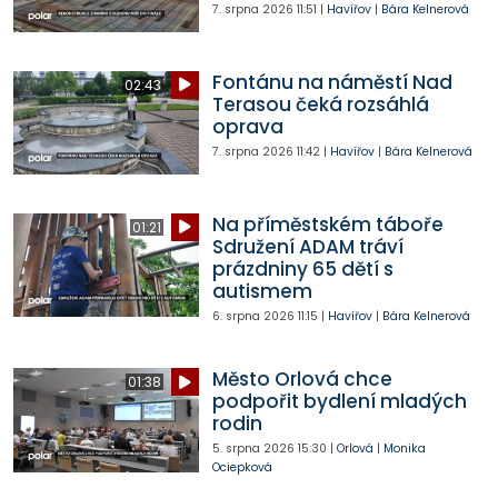
7. srpna 2026
11:51
|
Havířov
|
Bára Kelnerová
Fontánu na náměstí Nad
02:43
Terasou čeká rozsáhlá
oprava
7. srpna 2026
11:42
|
Havířov
|
Bára Kelnerová
Na příměstském táboře
01:21
Sdružení ADAM tráví
prázdniny 65 dětí s
autismem
6. srpna 2026
11:15
|
Havířov
|
Bára Kelnerová
Město Orlová chce
01:38
podpořit bydlení mladých
rodin
5. srpna 2026
15:30
|
Orlová
|
Monika
Ociepková