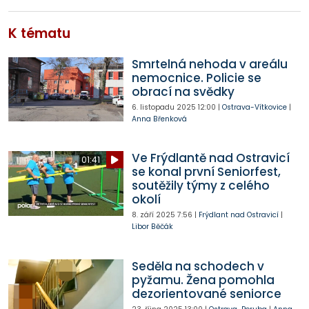
K tématu
Smrtelná nehoda v areálu
nemocnice. Policie se
obrací na svědky
6. listopadu 2025
12:00
|
Ostrava-Vítkovice
|
Anna Břenková
Ve Frýdlantě nad Ostravicí
01:41
se konal první Seniorfest,
soutěžily týmy z celého
okolí
8. září 2025
7:56
|
Frýdlant nad Ostravicí
|
Libor Běčák
Seděla na schodech v
pyžamu. Žena pomohla
dezorientované seniorce