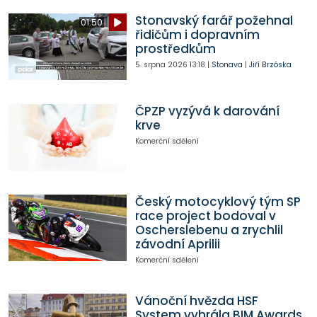
Stonavský farář požehnal
01:50
řidičům i dopravním
prostředkům
5. srpna 2026
13:18
|
Stonava
|
Jiří Brzóska
ČPZP vyzývá k darování
krve
Komerční sdělení
Český motocyklový tým SP
race project bodoval v
Oscherslebenu a zrychlil
závodní Aprilii
Komerční sdělení
Vánoční hvězda HSF
System vyhrála BIM Awards