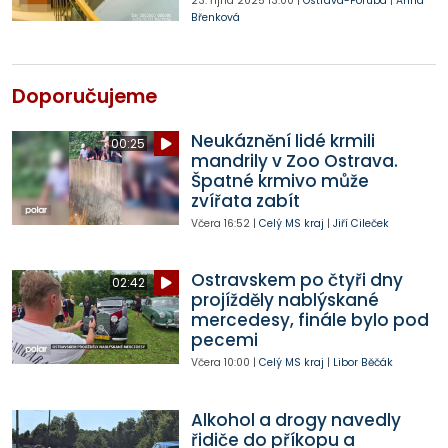
23. října 2025
13:00
|
Ostrava-Poruba
|
Anna
Břenková
Doporučujeme
Neukáznění lidé krmili
00:25
mandrily v Zoo Ostrava.
Špatné krmivo může
zvířata zabít
Včera
16:52
|
Celý MS kraj
|
Jiří Cileček
Ostravskem po čtyři dny
02:42
projížděly nablýskané
mercedesy, finále bylo pod
pecemi
Včera
10:00
|
Celý MS kraj
|
Libor Běčák
Alkohol a drogy navedly
řidiče do příkopu a