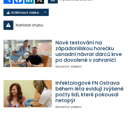
Stáhnout video
Nahlásit chybu
Nové testování na
západonilskou horečku
usnadní návrat dárců krve
po dovolené v zahraničí
Komerční sdělení
Infektologové FN Ostrava
během léta evidují zvýšené
počty lidí, které pokousal
netopýr
Komerční sdělení