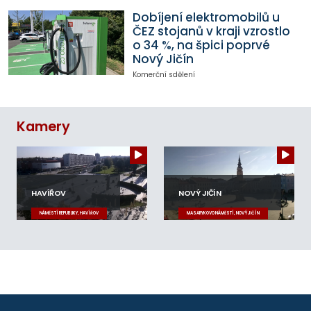
Dobíjení elektromobilů u
ČEZ stojanů v kraji vzrostlo
o 34 %, na špici poprvé
Nový Jičín
Komerční sdělení
Kamery
HAVÍŘOV
NOVÝ JIČÍN
NÁMĚSTÍ REPUBLIKY, HAVÍŘOV
MASARYKOVO NÁMĚSTÍ, NOVÝ JIČÍN