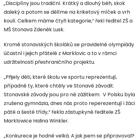
„Disciplíny jsou tradiční. Krátký a dlouhý běh, skok
daleký a potom se dělíme na kriketový míček a vrh
koulí. Celkem máme čtyři kategorie,“ řekl ředitel ZŠ a
MŠ Stonava Zdeněk Lusk.
Kromě stonavských školáků se pravidelně olympiády
účastní i jejich přátelé z Marklovic a to v rámci
udržitelnosti přeshraničního projektu.
„Přijely děti, které školu ve sportu reprezentují,
případně ty, které chtěly ve Stonavě závodit.
Stonavské závody jsou pro ně zážitkem. V Polsku byla
zrušena gymnázia, dnes nás proto reperezentují i žáci
páté a šesté třídy,“ řekla zástupkyně ředitele ZŠ
Marklowice Halina Winkler.
„Konkurece je hodně velká. A jak jsem se připravoval?