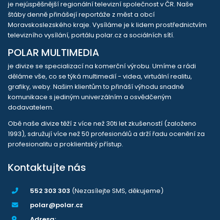
je nejúspěšnější regionální televizní společnost v ČR. Naše
štáby denně přinášejí reportáže z měst a obcí
Moravskoslezského kraje. Vysíláme je k lidem prostřednictvím
televizního vysílání, portálu polar.cz a sociálních sítí.
POLAR MULTIMEDIA
je divize se specializací na komerční výrobu. Umíme a rádi
děláme vše, co se týká multimedií - videa, virtuální realitu,
grafiky, weby. Našim klientům to přináší výhodu snadné
komunikace s jediným univerzálním a osvědčeným
dodavatelem.
Obě naše divize těží z více než 30ti let zkušeností (založeno
1993), sdružují více než 50 profesionálů a drží řadu ocenění za
profesionalitu a proklientský přístup.
Kontaktujte nás
552 303 303
(Nezasílejte SMS, děkujeme)
polar@polar.cz
Adresa: