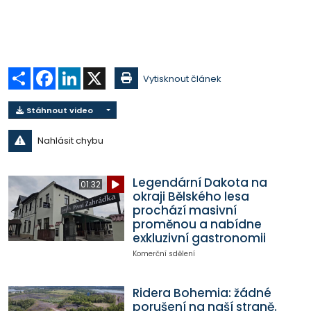
Sdílet
Facebook
LinkedIn
X
Vytisknout článek
Stáhnout video
Nahlásit chybu
Legendární Dakota na
01:32
okraji Bělského lesa
prochází masivní
proměnou a nabídne
exkluzivní gastronomii
Komerční sdělení
Ridera Bohemia: žádné
porušení na naší straně.