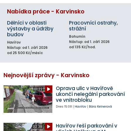
Nabídka práce - Karvinsko
Dělníci v oblasti
Pracovníci ostrahy,
výstavby a údržby
strážní
budov
Bohumín
Nástup: od 1. září 2026
Havířov
od 135 Kč/hod.
Nástup: od 1. září 2026
od 25 500 Kč/měsíc
Nejnovější zprávy - Karvinsko
Oprava ulic v Havířově
01:22
ukončí nelegální parkování
ve vnitrobloku
Dnes
15:08
|
Havířov
|
Bára Kelnerová
Havířov řeší parkování v
02:38