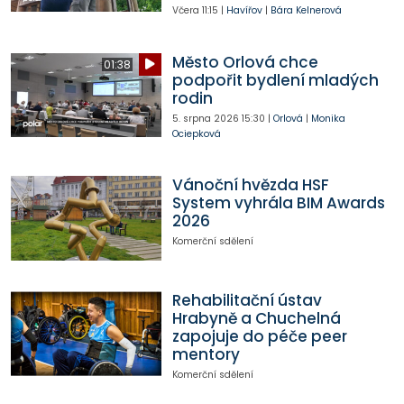
Včera
11:15
|
Havířov
|
Bára Kelnerová
Město Orlová chce
01:38
podpořit bydlení mladých
rodin
5. srpna 2026
15:30
|
Orlová
|
Monika
Ociepková
Vánoční hvězda HSF
System vyhrála BIM Awards
2026
Komerční sdělení
Rehabilitační ústav
Hrabyně a Chuchelná
zapojuje do péče peer
mentory
Komerční sdělení