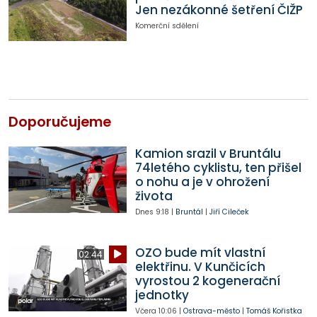
Jen nezákonné šetření ČIŽP
Komerční sdělení
Doporučujeme
Kamion srazil v Bruntálu
74letého cyklistu, ten přišel
o nohu a je v ohrožení
života
Dnes
9:18
|
Bruntál
|
Jiří Cileček
OZO bude mít vlastní
02:44
elektřinu. V Kunčicích
vyrostou 2 kogenerační
jednotky
Včera
10:06
|
Ostrava-město
|
Tomáš Kořistka