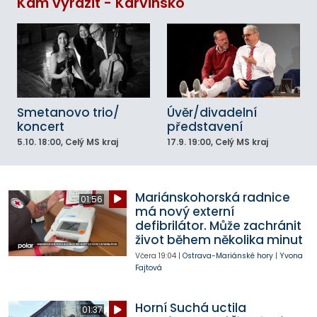
Kam vyrazit - Karvinsko
Smetanovo trio/
Úvěr/divadelní
koncert
představení
5.10.
18:00
, Celý MS kraj
17.9.
19:00
, Celý MS kraj
Mariánskohorská radnice
01:56
má nový externí
defibrilátor. Může zachránit
život během několika minut
Včera
19:04
|
Ostrava-Mariánské hory
|
Yvona
Fajtová
Horní Suchá uctila
01:37