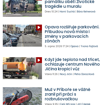
památku obětí Životické
tragédie u muralu
Dnes
10:24
|
Horní Suchá
|
Bára Kelnerová
Opava rozšiřuje parkování.
02:33
Přibudou nová místa i
změny v parkovacích
zónách
5. srpna 2026
17:24
|
Opava
|
Yvona Fajtová
Když jde teplota nad třicet,
01:20
ochlazuje centrum Nového
Jičína kropicí vůz
Včera
11:26
|
Nový Jičín
|
Petra Dorazilová
Muž v Příboře se vážně
zranil při práci s
rozbrušovačkou
Včera
9:35
|
Celý MS kraj
|
Jiří Cileček