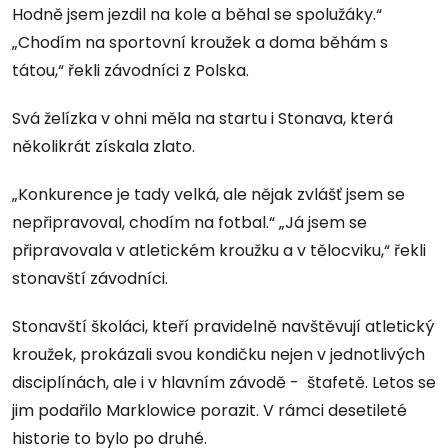
Hodně jsem jezdil na kole a běhal se spolužáky.“
„Chodím na sportovní kroužek a doma běhám s
tátou,“ řekli závodníci z Polska.
Svá želízka v ohni měla na startu i Stonava, která
několikrát získala zlato.
„Konkurence je tady velká, ale nějak zvlášť jsem se
nepřipravoval, chodím na fotbal.“ „Já jsem se
připravovala v atletickém kroužku a v tělocviku,“ řekli
stonavští závodníci.
Stonavští školáci, kteří pravidelně navštěvují atletický
kroužek, prokázali svou kondičku nejen v jednotlivých
disciplínách, ale i v hlavním závodě - štafetě. Letos se
jim podařilo Marklowice porazit. V rámci desetileté
historie to bylo po druhé.