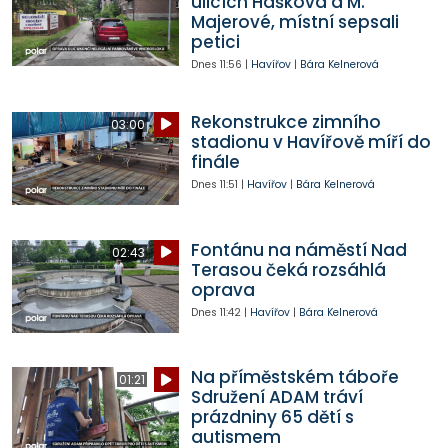
ulicích Haškova a M.
Majerové, místní sepsali
petici
Dnes
11:56
|
Havířov
|
Bára Kelnerová
Rekonstrukce zimního
03:00
stadionu v Havířově míří do
finále
Dnes
11:51
|
Havířov
|
Bára Kelnerová
Fontánu na náměstí Nad
02:43
Terasou čeká rozsáhlá
oprava
Dnes
11:42
|
Havířov
|
Bára Kelnerová
Na příměstském táboře
01:21
Sdružení ADAM tráví
prázdniny 65 dětí s
autismem