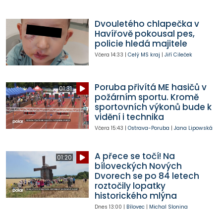
Dvouletého chlapečka v
Havířově pokousal pes,
policie hledá majitele
Včera
14:33
|
Celý MS kraj
|
Jiří Cileček
Poruba přivítá ME hasičů v
01:31
požárním sportu. Kromě
sportovních výkonů bude k
vidění i technika
Včera
15:43
|
Ostrava-Poruba
|
Jana Lipowská
A přece se točí! Na
01:20
bíloveckých Nových
Dvorech se po 84 letech
roztočily lopatky
historického mlýna
Dnes
13:00
|
Bílovec
|
Michal Slonina