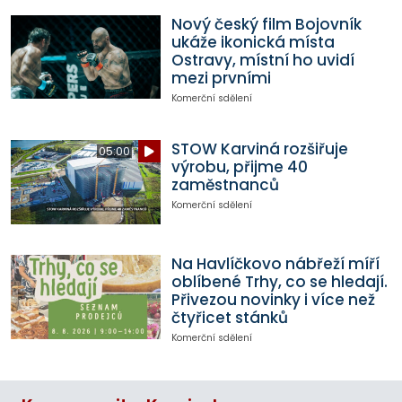
Nový český film Bojovník
ukáže ikonická místa
Ostravy, místní ho uvidí
mezi prvními
Komerční sdělení
STOW Karviná rozšiřuje
05:00
výrobu, přijme 40
zaměstnanců
Komerční sdělení
Na Havlíčkovo nábřeží míří
oblíbené Trhy, co se hledají.
Přivezou novinky i více než
čtyřicet stánků
Komerční sdělení