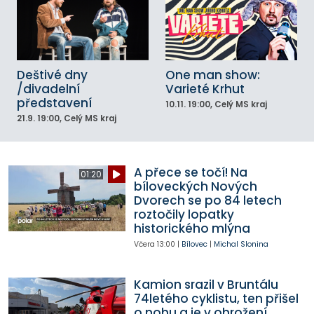
Deštivé dny
One man show:
/divadelní
Varieté Krhut
představení
10.11.
19:00
, Celý MS kraj
21.9.
19:00
, Celý MS kraj
A přece se točí! Na
01:20
bíloveckých Nových
Dvorech se po 84 letech
roztočily lopatky
historického mlýna
Včera
13:00
|
Bílovec
|
Michal Slonina
Kamion srazil v Bruntálu
74letého cyklistu, ten přišel
o nohu a je v ohrožení