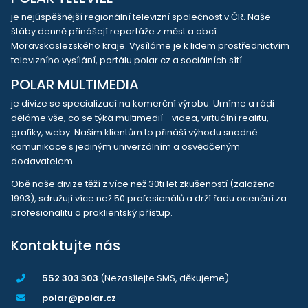
je nejúspěšnější regionální televizní společnost v ČR. Naše
štáby denně přinášejí reportáže z měst a obcí
Moravskoslezského kraje. Vysíláme je k lidem prostřednictvím
televizního vysílání, portálu polar.cz a sociálních sítí.
POLAR MULTIMEDIA
je divize se specializací na komerční výrobu. Umíme a rádi
děláme vše, co se týká multimedií - videa, virtuální realitu,
grafiky, weby. Našim klientům to přináší výhodu snadné
komunikace s jediným univerzálním a osvědčeným
dodavatelem.
Obě naše divize těží z více než 30ti let zkušeností (založeno
1993), sdružují více než 50 profesionálů a drží řadu ocenění za
profesionalitu a proklientský přístup.
Kontaktujte nás
552 303 303
(Nezasílejte SMS, děkujeme)
polar@polar.cz