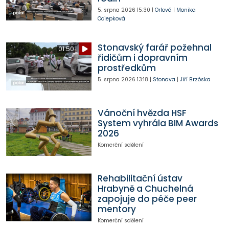
5. srpna 2026
15:30
|
Orlová
|
Monika
Ociepková
Stonavský farář požehnal
01:50
řidičům i dopravním
prostředkům
5. srpna 2026
13:18
|
Stonava
|
Jiří Brzóska
Vánoční hvězda HSF
System vyhrála BIM Awards
2026
Komerční sdělení
Rehabilitační ústav
Hrabyně a Chuchelná
zapojuje do péče peer
mentory
Komerční sdělení