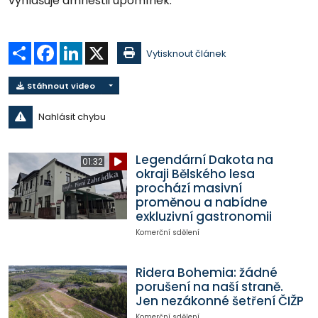
vyhlašuje amnestii upomínek.
Sdílet
Facebook
LinkedIn
X
Vytisknout článek
Stáhnout video
Nahlásit chybu
Legendární Dakota na
01:32
okraji Bělského lesa
prochází masivní
proměnou a nabídne
exkluzivní gastronomii
Komerční sdělení
Ridera Bohemia: žádné
porušení na naší straně.
Jen nezákonné šetření ČIŽP
Komerční sdělení