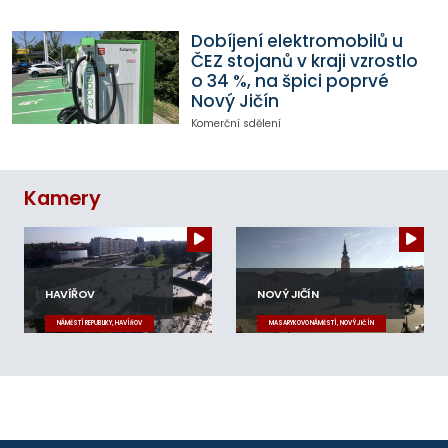
Dobíjení elektromobilů u
ČEZ stojanů v kraji vzrostlo
o 34 %, na špici poprvé
Nový Jičín
Komerční sdělení
Kamery
HAVÍŘOV
NOVÝ JIČÍN
NÁMĚSTÍ REPUBLIKY, HAVÍŘOV
MASARYKOVO NÁMĚSTÍ, NOVÝ JIČÍN