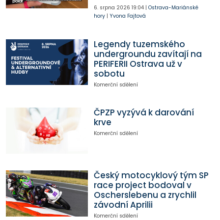
6. srpna 2026
19:04
|
Ostrava-Mariánské
hory
|
Yvona Fajtová
Legendy tuzemského
undergroundu zavítají na
PERIFERII Ostrava už v
sobotu
Komerční sdělení
ČPZP vyzývá k darování
krve
Komerční sdělení
Český motocyklový tým SP
race project bodoval v
Oscherslebenu a zrychlil
závodní Aprilii
Komerční sdělení