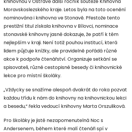
knihovnou v Ostravě další ročník soutěže Knihovna
Moravskoslezského kraje. Letos byla na toto ocenění
nominována i knihovna ve Stonavě. Přestože tento
prestižní titul získala knihovna v Bílovci, nominace
stonavské knihovny jasně dokazuje, že patří k těm
nejlepším v kraji. Není totiž pouhou institucí, která
lidem půjčuje knížky, ale pravidelně pořádá různé
akce k podpoře čtenářství. Organizuje setkání se
spisovateli, různé cestopisné besedy či knihovnické
lekce pro místní školáky.
„Vždycky se snažíme alespoň dvakrát do roka pozvat
každou třídu k nám do knihovny na knihovnickou lekci
a besedu,“ řekla vedoucí knihovny Marta Orszuliková.
Pro školáky je jistě nezapomenutelná Noc s
Andersenem, během které malí čtenáři spí v