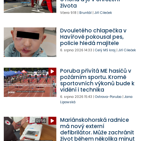
života
Včera
9:18
|
Bruntál
|
Jiří Cileček
Dvouletého chlapečka v
Havířově pokousal pes,
policie hledá majitele
6. srpna 2026
14:33
|
Celý MS kraj
|
Jiří Cileček
Poruba přivítá ME hasičů v
01:31
požárním sportu. Kromě
sportovních výkonů bude k
vidění i technika
6. srpna 2026
15:43
|
Ostrava-Poruba
|
Jana
Lipowská
Mariánskohorská radnice
01:56
má nový externí
defibrilátor. Může zachránit
život během několika minut