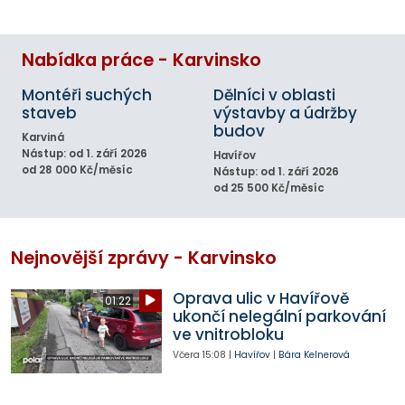
Nabídka práce - Karvinsko
Montéři suchých
Dělníci v oblasti
staveb
výstavby a údržby
budov
Karviná
Nástup: od 1. září 2026
Havířov
od 28 000 Kč/měsíc
Nástup: od 1. září 2026
od 25 500 Kč/měsíc
Nejnovější zprávy - Karvinsko
Oprava ulic v Havířově
01:22
ukončí nelegální parkování
ve vnitrobloku
Včera
15:08
|
Havířov
|
Bára Kelnerová