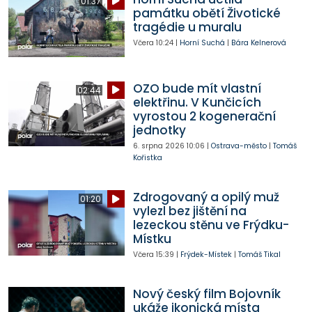
01:37
památku obětí Životické
tragédie u muralu
Včera
10:24
|
Horní Suchá
|
Bára Kelnerová
OZO bude mít vlastní
02:44
elektřinu. V Kunčicích
vyrostou 2 kogenerační
jednotky
6. srpna 2026
10:06
|
Ostrava-město
|
Tomáš
Kořistka
Zdrogovaný a opilý muž
01:20
vylezl bez jištění na
lezeckou stěnu ve Frýdku-
Místku
Včera
15:39
|
Frýdek-Místek
|
Tomáš Tikal
Nový český film Bojovník
ukáže ikonická místa