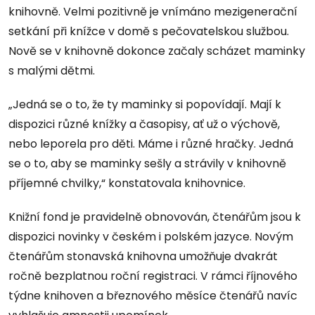
knihovně. Velmi pozitivně je vnímáno mezigenerační
setkání při knížce v domě s pečovatelskou službou.
Nově se v knihovně dokonce začaly scházet maminky
s malými dětmi.
„Jedná se o to, že ty maminky si popovídají. Mají k
dispozici různé knížky a časopisy, ať už o výchově,
nebo leporela pro děti. Máme i různé hračky. Jedná
se o to, aby se maminky sešly a strávily v knihovně
příjemné chvilky,“ konstatovala knihovnice.
Knižní fond je pravidelně obnovován, čtenářům jsou k
dispozici novinky v českém i polském jazyce. Novým
čtenářům stonavská knihovna umožňuje dvakrát
ročně bezplatnou roční registraci. V rámci říjnového
týdne knihoven a březnového měsíce čtenářů navíc