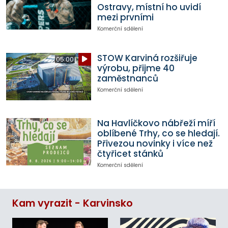
Ostravy, místní ho uvidí
mezi prvními
Komerční sdělení
STOW Karviná rozšiřuje
05:00
výrobu, přijme 40
zaměstnanců
Komerční sdělení
Na Havlíčkovo nábřeží míří
oblíbené Trhy, co se hledají.
Přivezou novinky i více než
čtyřicet stánků
Komerční sdělení
Kam vyrazit - Karvinsko