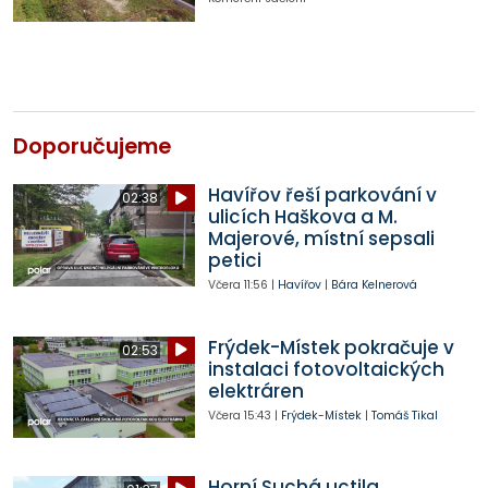
Doporučujeme
Havířov řeší parkování v
02:38
ulicích Haškova a M.
Majerové, místní sepsali
petici
Včera
11:56
|
Havířov
|
Bára Kelnerová
Frýdek-Místek pokračuje v
02:53
instalaci fotovoltaických
elektráren
Včera
15:43
|
Frýdek-Místek
|
Tomáš Tikal
Horní Suchá uctila