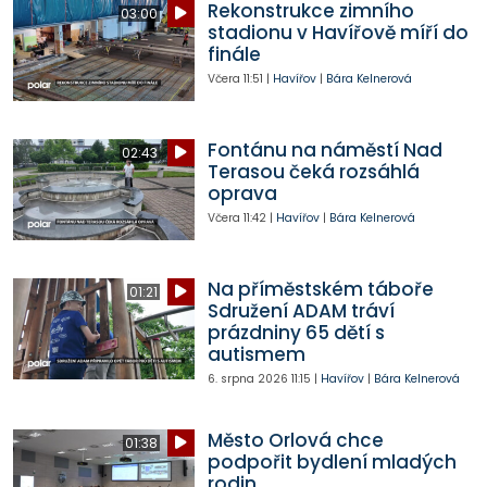
Rekonstrukce zimního
03:00
stadionu v Havířově míří do
finále
Včera
11:51
|
Havířov
|
Bára Kelnerová
Fontánu na náměstí Nad
02:43
Terasou čeká rozsáhlá
oprava
Včera
11:42
|
Havířov
|
Bára Kelnerová
Na příměstském táboře
01:21
Sdružení ADAM tráví
prázdniny 65 dětí s
autismem
6. srpna 2026
11:15
|
Havířov
|
Bára Kelnerová
Město Orlová chce
01:38
podpořit bydlení mladých
rodin