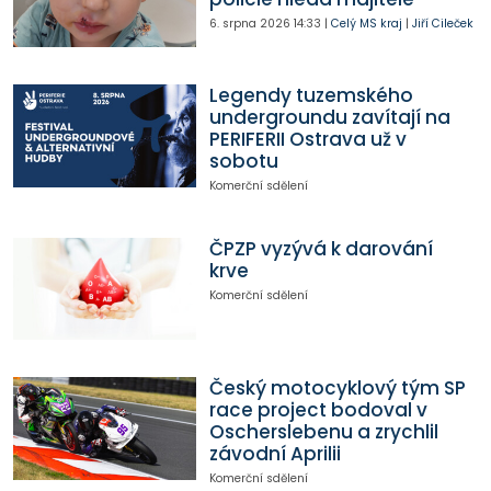
6. srpna 2026
14:33
|
Celý MS kraj
|
Jiří Cileček
Legendy tuzemského
undergroundu zavítají na
PERIFERII Ostrava už v
sobotu
Komerční sdělení
ČPZP vyzývá k darování
krve
Komerční sdělení
Český motocyklový tým SP
race project bodoval v
Oscherslebenu a zrychlil
závodní Aprilii
Komerční sdělení