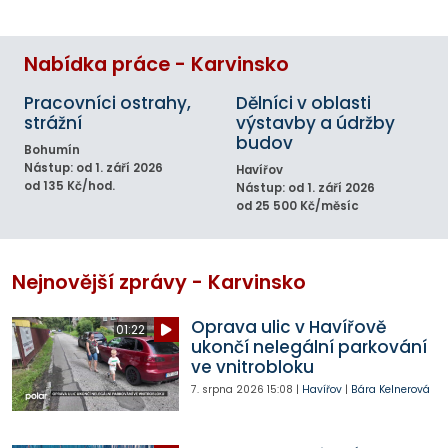
Nabídka práce - Karvinsko
Pracovníci ostrahy,
Dělníci v oblasti
strážní
výstavby a údržby
budov
Bohumín
Nástup: od 1. září 2026
Havířov
od 135 Kč/hod.
Nástup: od 1. září 2026
od 25 500 Kč/měsíc
Nejnovější zprávy - Karvinsko
Oprava ulic v Havířově
01:22
ukončí nelegální parkování
ve vnitrobloku
7. srpna 2026
15:08
|
Havířov
|
Bára Kelnerová