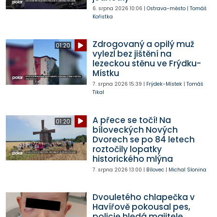
6. srpna 2026
10:06
|
Ostrava-město
|
Tomáš
Kořistka
Zdrogovaný a opilý muž
01:20
vylezl bez jištění na
lezeckou stěnu ve Frýdku-
Místku
7. srpna 2026
15:39
|
Frýdek-Místek
|
Tomáš
Tikal
A přece se točí! Na
01:20
bíloveckých Nových
Dvorech se po 84 letech
roztočily lopatky
historického mlýna
7. srpna 2026
13:00
|
Bílovec
|
Michal Slonina
Dvouletého chlapečka v
Havířově pokousal pes,
policie hledá majitele