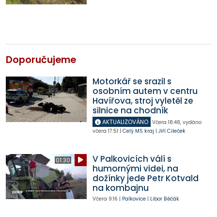
Doporučujeme
Motorkář se srazil s
osobním autem v centru
Havířova, stroj vyletěl ze
silnice na chodník
AKTUALIZOVÁNO
Včera
18:48
,
vydáno
včera
17:51
|
Celý MS kraj
|
Jiří Cileček
V Palkovicích válí s
01:30
humornými videi, na
dožínky jede Petr Kotvald
na kombajnu
Včera
9:16
|
Palkovice
|
Libor Běčák