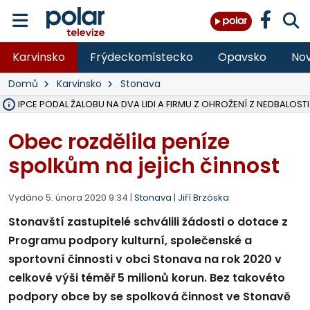
Karvinsko
Frýdeckomístecko
Opavsko
Nov
Domů
Karvinsko
Stonava
ÁSTUPCE PODAL ŽALOBU NA DVA LIDI A FIRMU Z OHROŽENÍ Z NEDBALOSTI
NA SLEZSKÉ HARTĚ PŘIBYLO SINIC, VODA MÁ HORŠÍ KVALITU, HYGIENI
NA BÍLOVECKÝCH NOVÝCH DVORECH SE PO 84 LETECH ROZTOČILY L
KARVINSKÉ MOŘE ZÍSKÁ NOVÉ GASTRO ZÁZEMÍ S VYHLÍDKOVOU TER
REKONSTRUKCE MATEŘSKÉ ŠKOLY V CHLEBIČOVĚ MÍŘÍ DO FINÁLE, VÍ
CYKLISTU (74) SRAZIL V BRUNTÁLU KAMION, JE V OHROŽENÍ ŽIVOTA,
POLICIE HLEDÁ PŘÍPADNÉ SVĚDKY, KTEŘÍ POMŮŽOU OBJASNIT PRŮ
MS KRAJ DOKONČIL OPRAVU SILNICE MEZI VRBNEM A HEŘMANOVICEM
SMVAK NABÍZÍ V DOBĚ SUCHA VODU OBCÍM A FIRMÁM, CISTERNY JE
F-M POKRAČUJE V INSTALACI FOTOVOLTAICKÝCH ELEKTRÁREN, REP
SENIOR AKADEMIE V OPAVĚ ZAHÁJILA DALŠÍ BĚH, REPORTÁŽ NA POL
PLANETÁRIUM V OSTRAVĚ CHYSTÁ POZOROVÁNÍ ČÁSTEČNÉHO ZATMĚ
OPRAVA ULIC V HAVÍŘOVĚ UKONČÍ NELEGÁLNÍ PARKOVÁNÍ VE VNI
V HAVÍŘOVĚ SE TĚŽCE ZRANIL MOTORKÁŘ PO SRÁŽCE S AUTEM, INF
TRAGICKÁ SRÁŽKA VLAKU S KAMIONEM V DOLNÍ LUTYNI Z LEDNA 
Obec rozdělila peníze
spolkům na jejich činnost
Vydáno 5. února 2020 9:34 |
Stonava
|
Jiří Brzóska
Stonavští zastupitelé schválili žádosti o dotace z
Programu podpory kulturní, společenské a
sportovní činnosti v obci Stonava na rok 2020 v
celkové výši téměř 5 milionů korun. Bez takovéto
podpory obce by se spolková činnost ve Stonavě