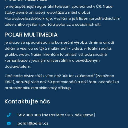
je nejúspěšnější regionální televizní společnost v ČR. Naše
štáby denně přinášejí reportáže z měst a obcí
Moravskoslezského kraje. Vysíláme je k lidem prostřednictvím
televizního vysílání, portálu polar.cz a sociálních sítí.
POLAR MULTIMEDIA
je divize se specializací na komerční výrobu. Umíme a rádi
děláme vše, co se týká multimedií - videa, virtuální realitu,
grafiky, weby. Našim klientům to přináší výhodu snadné
komunikace s jediným univerzálním a osvědčeným
dodavatelem.
Obě naše divize těží z více než 30ti let zkušeností (založeno
1993), sdružují více než 50 profesionálů a drží řadu ocenění za
profesionalitu a proklientský přístup.
Kontaktujte nás
552 303 303
(Nezasílejte SMS, děkujeme)
polar@polar.cz