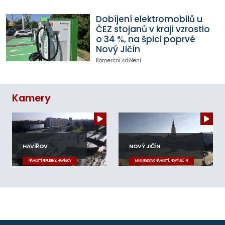
Dobíjení elektromobilů u
ČEZ stojanů v kraji vzrostlo
o 34 %, na špici poprvé
Nový Jičín
Komerční sdělení
Kamery
HAVÍŘOV
NOVÝ JIČÍN
NÁMĚSTÍ REPUBLIKY, HAVÍŘOV
MASARYKOVO NÁMĚSTÍ, NOVÝ JIČÍN