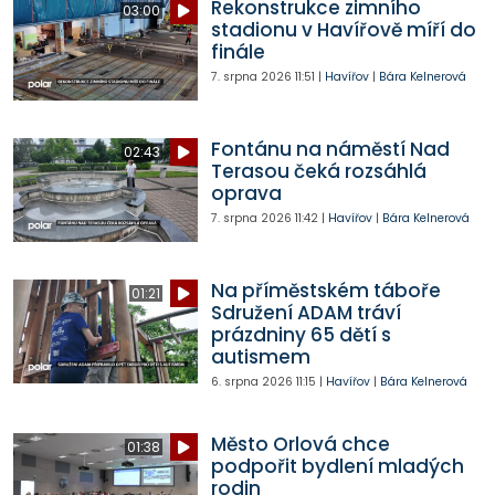
Rekonstrukce zimního
03:00
stadionu v Havířově míří do
finále
7. srpna 2026
11:51
|
Havířov
|
Bára Kelnerová
Fontánu na náměstí Nad
02:43
Terasou čeká rozsáhlá
oprava
7. srpna 2026
11:42
|
Havířov
|
Bára Kelnerová
Na příměstském táboře
01:21
Sdružení ADAM tráví
prázdniny 65 dětí s
autismem
6. srpna 2026
11:15
|
Havířov
|
Bára Kelnerová
Město Orlová chce
01:38
podpořit bydlení mladých
rodin