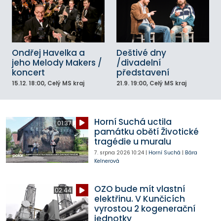
Ondřej Havelka a
Deštivé dny
jeho Melody Makers /
/divadelní
koncert
představení
15.12.
18:00
, Celý MS kraj
21.9.
19:00
, Celý MS kraj
Horní Suchá uctila
01:37
památku obětí Životické
tragédie u muralu
7. srpna 2026
10:24
|
Horní Suchá
|
Bára
Kelnerová
OZO bude mít vlastní
02:44
elektřinu. V Kunčicích
vyrostou 2 kogenerační
jednotky