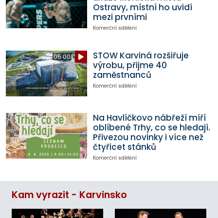
Ostravy, místní ho uvidí
mezi prvními
Komerční sdělení
STOW Karviná rozšiřuje
05:00
výrobu, přijme 40
zaměstnanců
Komerční sdělení
Na Havlíčkovo nábřeží míří
oblíbené Trhy, co se hledají.
Přivezou novinky i více než
čtyřicet stánků
Komerční sdělení
Kam vyrazit - Karvinsko