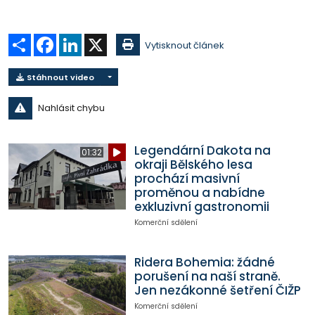
Sdílet
Facebook
LinkedIn
X
Vytisknout článek
Stáhnout video
Nahlásit chybu
Legendární Dakota na
01:32
okraji Bělského lesa
prochází masivní
proměnou a nabídne
exkluzivní gastronomii
Komerční sdělení
Ridera Bohemia: žádné
porušení na naší straně.
Jen nezákonné šetření ČIŽP
Komerční sdělení