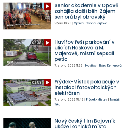
Senior akademie v Opavě
02:50
zahájila další běh. Zájem
seniorů byl obrovský
Včera
10:28
|
Opava
|
Yvona Fajtová
Havířov řeší parkování v
02:38
ulicích Haškova a M.
Majerové, místní sepsali
petici
7. srpna 2026
11:56
|
Havířov
|
Bára Kelnerová
Frýdek-Místek pokračuje v
02:53
instalaci fotovoltaických
elektráren
7. srpna 2026
15:43
|
Frýdek-Místek
|
Tomáš
Tikal
Nový český film Bojovník
ukáže ikonická místa