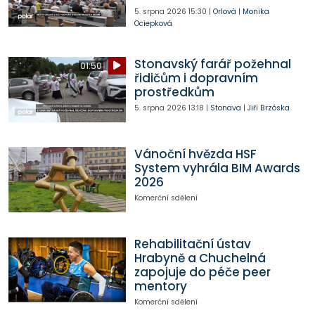
5. srpna 2026
15:30
|
Orlová
|
Monika
Ociepková
Stonavský farář požehnal
01:50
řidičům i dopravním
prostředkům
5. srpna 2026
13:18
|
Stonava
|
Jiří Brzóska
Vánoční hvězda HSF
System vyhrála BIM Awards
2026
Komerční sdělení
Rehabilitační ústav
Hrabyně a Chuchelná
zapojuje do péče peer
mentory
Komerční sdělení