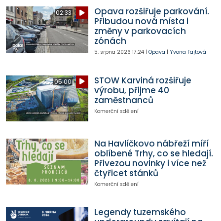
Opava rozšiřuje parkování.
02:33
Přibudou nová místa i
změny v parkovacích
zónách
5. srpna 2026
17:24
|
Opava
|
Yvona Fajtová
STOW Karviná rozšiřuje
05:00
výrobu, přijme 40
zaměstnanců
Komerční sdělení
Na Havlíčkovo nábřeží míří
oblíbené Trhy, co se hledají.
Přivezou novinky i více než
čtyřicet stánků
Komerční sdělení
Legendy tuzemského