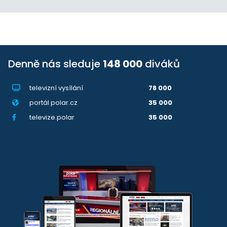
Denně nás sleduje
148 000
diváků
televizní vysílání
78 000
portál polar.cz
35 000
televize.polar
35 000