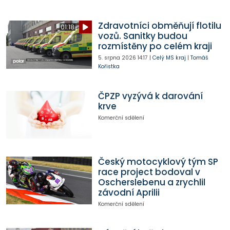
Zdravotníci obměňují flotilu
01:18
vozů. Sanitky budou
rozmístěny po celém kraji
5. srpna 2026
14:17
|
Celý MS kraj
|
Tomáš
Kořistka
ČPZP vyzývá k darování
krve
Komerční sdělení
Český motocyklový tým SP
race project bodoval v
Oscherslebenu a zrychlil
závodní Aprilii
Komerční sdělení