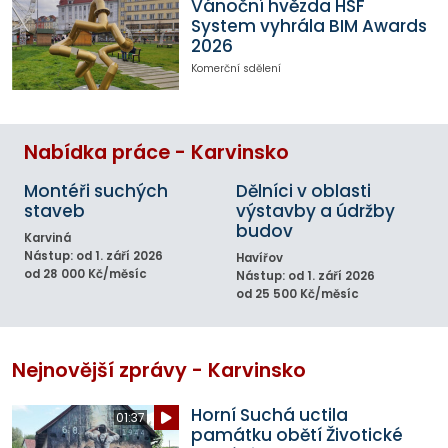
Vánoční hvězda HSF
System vyhrála BIM Awards
2026
Komerční sdělení
Nabídka práce - Karvinsko
Montéři suchých
Dělníci v oblasti
staveb
výstavby a údržby
budov
Karviná
Nástup: od 1. září 2026
Havířov
od 28 000 Kč/měsíc
Nástup: od 1. září 2026
od 25 500 Kč/měsíc
Nejnovější zprávy - Karvinsko
Horní Suchá uctila
01:37
památku obětí Životické