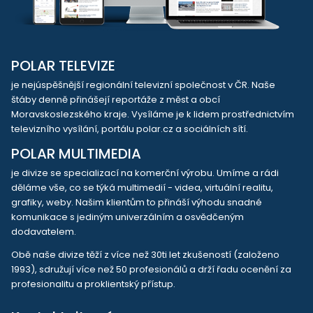
POLAR TELEVIZE
je nejúspěšnější regionální televizní společnost v ČR. Naše
štáby denně přinášejí reportáže z měst a obcí
Moravskoslezského kraje. Vysíláme je k lidem prostřednictvím
televizního vysílání, portálu polar.cz a sociálních sítí.
POLAR MULTIMEDIA
je divize se specializací na komerční výrobu. Umíme a rádi
děláme vše, co se týká multimedií - videa, virtuální realitu,
grafiky, weby. Našim klientům to přináší výhodu snadné
komunikace s jediným univerzálním a osvědčeným
dodavatelem.
Obě naše divize těží z více než 30ti let zkušeností (založeno
1993), sdružují více než 50 profesionálů a drží řadu ocenění za
profesionalitu a proklientský přístup.