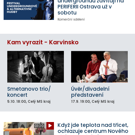
undergroundu zavítají na
PERIFERII Ostrava už v
sobotu
Komerční sdělení
Kam vyrazit - Karvinsko
Smetanovo trio/
Úvěr/divadelní
koncert
představení
5.10.
18:00
, Celý MS kraj
17.9.
19:00
, Celý MS kraj
Když jde teplota nad třicet,
01:20
ochlazuje centrum Nového