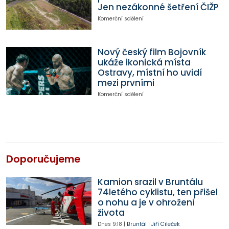
Jen nezákonné šetření ČIŽP
Komerční sdělení
Nový český film Bojovník
ukáže ikonická místa
Ostravy, místní ho uvidí
mezi prvními
Komerční sdělení
Doporučujeme
Kamion srazil v Bruntálu
74letého cyklistu, ten přišel
o nohu a je v ohrožení
života
Dnes
9:18
|
Bruntál
|
Jiří Cileček