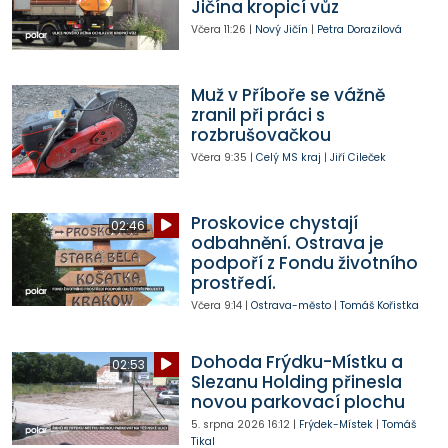
Jičína kropicí vůz
Včera
11:26
|
Nový Jičín
|
Petra Dorazilová
Muž v Příboře se vážně
zranil při práci s
rozbrušovačkou
Včera
9:35
|
Celý MS kraj
|
Jiří Cileček
Proskovice chystají
02:46
odbahnění. Ostrava je
podpoří z Fondu životního
prostředí.
Včera
9:14
|
Ostrava-město
|
Tomáš Kořistka
Dohoda Frýdku-Místku a
02:53
Slezanu Holding přinesla
novou parkovací plochu
5. srpna 2026
16:12
|
Frýdek-Místek
|
Tomáš
Tikal