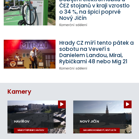
ČEZ stojanů v kraji vzrostlo
o 34 %, na špici poprvé
Nový Jičín
Komerční sdělení
Hrady CZ míří tento pátek a
sobotu na Veveří s
Danielem Landou, Mirai,
Rybičkami 48 nebo Mig 21
Komerční sdělení
Kamery
HAVÍŘOV
NOVÝ JIČÍN
NÁMĚSTÍ REPUBLIKY, HAVÍŘOV
MASARYKOVO NÁMĚSTÍ, NOVÝ JIČÍN