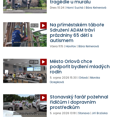
tragédie u muralu
Dnes
10:24
|
Horní Suchá
|
Bára Kelnerová
Na příměstském táboře
01:21
Sdružení ADAM tráví
prázdniny 65 dětí s
autismem
Včera
11:15
|
Havířov
|
Bára Kelnerová
Město Orlová chce
01:38
podpořit bydlení mladých
rodin
5. srpna 2026
15:30
|
Orlová
|
Monika
Ociepková
Stonavský farář požehnal
01:50
řidičům i dopravním
prostředkům
5. srpna 2026
13:18
|
Stonava
|
Jiří Brzóska