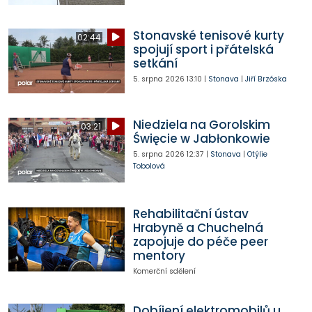
Stonavské tenisové kurty
02:44
spojují sport i přátelská
setkání
5. srpna 2026
13:10
|
Stonava
|
Jiří Brzóska
Niedziela na Gorolskim
03:21
Święcie w Jabłonkowie
5. srpna 2026
12:37
|
Stonava
|
Otýlie
Tobolová
Rehabilitační ústav
Hrabyně a Chuchelná
zapojuje do péče peer
mentory
Komerční sdělení
Dobíjení elektromobilů u