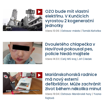
OZO bude mít vlastní
02:44
elektřinu. V Kunčicích
vyrostou 2 kogenerační
jednotky
Včera
10:06
|
Ostrava-město
|
Tomáš Kořistka
Dvouletého chlapečka v
Havířově pokousal pes,
policie hledá majitele
Včera
14:33
|
Celý MS kraj
|
Jiří Cileček
Mariánskohorská radnice
01:56
má nový externí
defibrilátor. Může zachránit
život během několika minut
Včera
19:04
|
Ostrava-Mariánské hory
|
Yvona
Fajtová