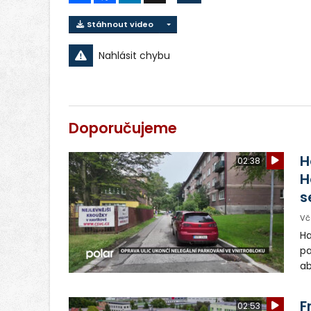
Stáhnout video
Nahlásit chybu
Doporučujeme
H
02:38
H
s
Vč
Ha
pa
ab
ul
Si
F
02:53