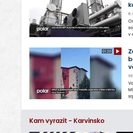
k
6.
Os
so
v 
ná
Ve
Z
01:20
b
v
Vč
Vo
Mí
sr
z
vn
ar
Kam vyrazit - Karvinsko
do