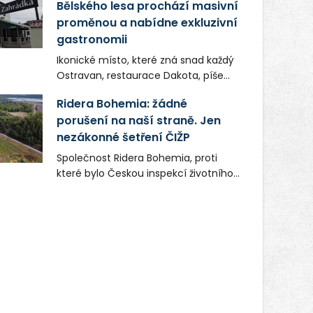
Bělského lesa prochází masivní
proměnou a nabídne exkluzivní
gastronomii
Ikonické místo, které zná snad každý
Ostravan, restaurace Dakota, píše
novou kapitolu. Silná mateřská
Ridera Bohemia: žádné
společnost Dang Investment Group
porušení na naší straně. Jen
s.r.o. investuje do projektu přes 50
nezákonné šetření ČIŽP
milionů korun. Cílem je přinést
Ostravě dva špičkové gastronomické
Společnost Ridera Bohemia, proti
koncepty, které v regionu dosud
které bylo Českou inspekcí životního
chyběly, luxusní středomořskou
prostředí (ČIŽP) čtyři roky vedeno
kuchyni a autentickou asijskou
vykonstruované řízení, při realizaci
gastronomii.
OVS na heřmanické haldě
postupovala v souladu se zákonem a
zadáním státního podniku DIAMO a v
této souvislosti nelze hovořit o
žádném odpadu. Ridera od počátku
označovala řízení ČIŽP za nezákonné
a domáhala se práva na spravedlivý