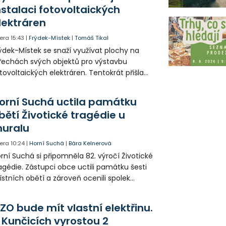
 někteří obyvatelé rozhodli sepsat petici.
nstalaci fotovoltaických
lektráren
era
15:43
|
Frýdek-Místek
|
Tomáš Tikal
ýdek-Místek se snaží využívat plochy na
řechách svých objektů pro výstavbu
tovoltaických elektráren. Tentokrát přišla
da na 11. Základní školu ve Frýdku.
orní Suchá uctila památku
bětí Životické tragédie u
uralu
era
10:24
|
Horní Suchá
|
Bára Kelnerová
rní Suchá si připomněla 82. výročí Životické
agédie. Zástupci obce uctili památku šesti
stních obětí a zároveň ocenili spolek
votice Sobě za zpřístupnění informací o
agédii prostřednictvím QR kódů u
ZO bude mít vlastní elektřinu.
amátníků.
 Kunčicích vyrostou 2