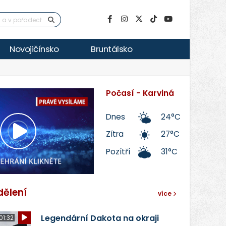
Novojičínsko
Bruntálsko
Počasí - Karviná
Dnes
24°C
Zítra
27°C
Přehrát
Pozítří
31°C
video
dělení
více
Legendární Dakota na okraji
01:32