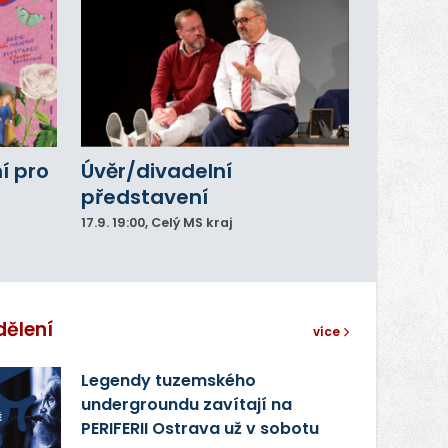
í pro
Úvěr/divadelní
představení
17.9.
19:00
, Celý MS kraj
dělení
více
Legendy tuzemského
undergroundu zavítají na
PERIFERII Ostrava už v sobotu