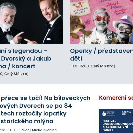
ní s legendou –
Operky / představen
 Dvorský a Jakub
děti
na / koncert
13.9.
15:00
, Celý MS kraj
00
, Celý MS kraj
 přece se točí! Na bíloveckých
Komerční s
ových Dvorech se po 84
etech roztočily lopatky
istorického mlýna
era
13:00
|
Bílovec
|
Michal Slonina