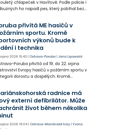
ouletý chlapeček v Havířově. Podle policie i
íbuzných ho napadl pes, který pobíhal bez
dítka a náhubku. Majitel psa údajně z místa
ešel. Případem už se zabývá policie, která
oruba přivítá ME hasičů v
jitele psa hledá.
ožárním sportu. Kromě
portovních výkonů bude k
idění i technika
 srpna 2026
15:43
|
Ostrava-Poruba
|
Jana Lipowská
trava-Poruba přivítá od 19. do 22. srpna
strovství Evropy hasičů v požárním sportu v
tegorii dorostu a dospělých. Kromě
ortovních výkonů budou k vidění také
ázky historické i současné techniky.
ariánskohorská radnice má
ový externí defibrilátor. Může
achránit život během několika
inut
 srpna 2026
19:04
|
Ostrava-Mariánské hory
|
Yvona