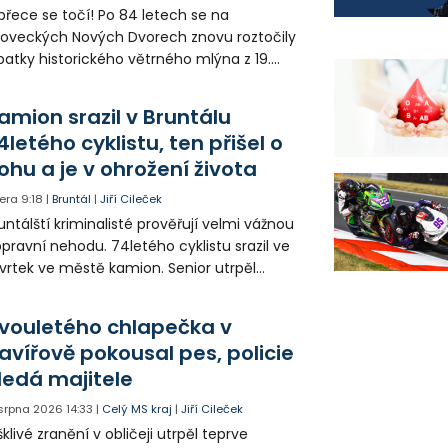
přece se točí! Po 84 letech se na
loveckých Nových Dvorech znovu roztočily
patky historického větrného mlýna z 19.
oletí. Kvůli nepříznivému větru je ale museli
zpohybovat dobrovolníci.
amion srazil v Bruntálu
4letého cyklistu, ten přišel o
ohu a je v ohrožení života
era
9:18
|
Bruntál
|
Jiří Cileček
untálští kriminalisté prověřují velmi vážnou
pravní nehodu. 74letého cyklistu srazil ve
vrtek ve městě kamion. Senior utrpěl
vastující zranění nohy a v ohrožení života
l letecky přepraven do nemocnice. Policie
vouletého chlapečka v
edá případné svědky.
avířově pokousal pes, policie
ledá majitele
 srpna 2026
14:33
|
Celý MS kraj
|
Jiří Cileček
klivé zranění v obličeji utrpěl teprve