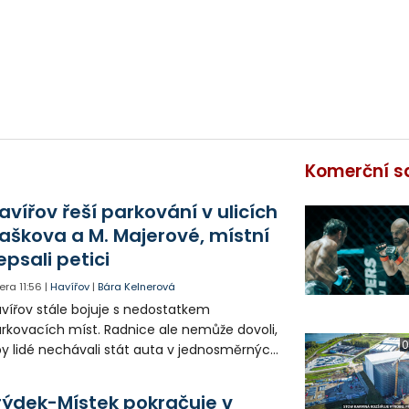
Komerční s
avířov řeší parkování v ulicích
aškova a M. Majerové, místní
epsali petici
era
11:56
|
Havířov
|
Bára Kelnerová
vířov stále bojuje s nedostatkem
rkovacích míst. Radnice ale nemůže dovoli,
0
y lidé nechávali stát auta v jednosměrných
icích, kde nezbývá místo pro průjezd IZS.
tuace se teď řeší v jednom vnitrobloku, kde
rýdek-Místek pokračuje v