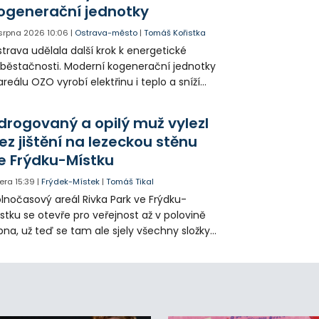
ogenerační jednotky
 srpna 2026
10:06
|
Ostrava-město
|
Tomáš Kořistka
trava udělala další krok k energetické
běstačnosti. Moderní kogenerační jednotky
areálu OZO vyrobí elektřinu i teplo a sníží
klady i emise. Malou elektrárnu postaví
olia přímo v Kunčicích.
drogovaný a opilý muž vylezl
ez jištění na lezeckou stěnu
e Frýdku-Místku
era
15:39
|
Frýdek-Místek
|
Tomáš Tikal
lnočasový areál Rivka Park ve Frýdku-
stku se otevře pro veřejnost až v polovině
pna, už teď se tam ale sjely všechny složky
áchranného systému. Důvodem bylo
iknutí opilého muže pod vlivem drog do
eálu. Vyšplhal na lezeckou stěnu a nemohl
lů.