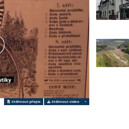
řehrát
ideo
Stáhnout přepis
Stáhnout video