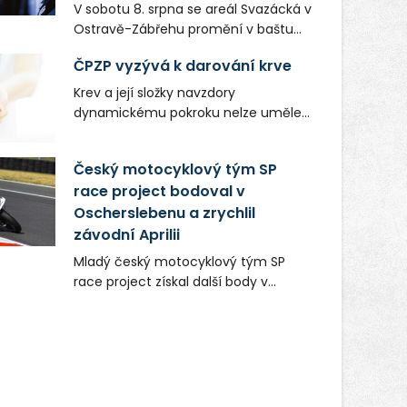
V sobotu 8. srpna se areál Svazácká v
Ostravě-Zábřehu promění v baštu
undergroundové a alternativní
ČPZP vyzývá k darování krve
hudby. Uskuteční se zde totiž první
ročník festivalu PERIFERIE Ostrava.
Krev a její složky navzdory
Brány areálu se otevřou půlhodinu po
dynamickému pokroku nelze uměle
poledni, na příchozí čekají koncerty,
vyrobit. Zdravotnictví se tudíž bez
autorská čtení a rozhovory.
ochoty lidí darovat tuto
Český motocyklový tým SP
Vstupenky v ceně 450 Kč jsou v
nenahraditelnou tělní tekutinu
prodeji.
race project bodoval v
neobejde. Naléhavá potřeba doplnit
Oscherslebenu a zrychlil
krevní zásoby nastává vždy v létě,
kdy stoupá počet úrazů. Česká
závodní Aprilii
průmyslová zdravotní pojišťovna
Mladý český motocyklový tým SP
(ČPZP) apeluje na všechny, kteří se
race project získal další body v
těší dobrému zdraví, aby se stali
mezinárodním šampionátu EURO
pravidelnými dárci krve.
MOTO. Při závodním víkendu, který se
konal od 31. července do 2. srpna na
německém okruhu Oschersleben,
obsadil Filip Novotný ve třídě
Supersport desáté a jedenácté