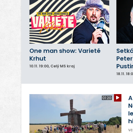
One man show: Varieté
Setká
Krhut
Peter
Pusti
10.11.
19:00
, Celý MS kraj
18.11.
18:
A
01:20
N
l
h
Vč