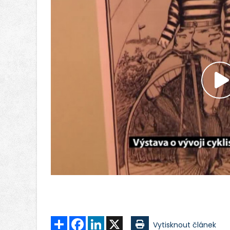
P
v
Sdílet
Facebook
LinkedIn
X
Vytisknout článek