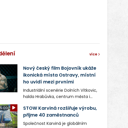
správní proces.
dělení
více
Nový český film Bojovník ukáže
ikonická místa Ostravy, místní
ho uvidí mezi prvními
Industriální scenérie Dolních Vítkovic,
halda Hrabůvka, centrum města i
další ikonická místa Ostravy se objeví
STOW Karviná rozšiřuje výrobu,
5:00
v novém filmu Bojovník, který vstoupí
přijme 40 zaměstnanců
do kin už 13. srpna. Režiséři Vojtěch
Frič a Tomáš Dianiška si
Společnost Karviná je globálním
moravskoslezskou metropoli