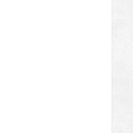
místo. Maks Palmowski dokončil oba
závody kategorie Sportbike na
dvanácté příčce. Přestože výsledky
zůstaly za očekáváním týmu, důležitý
posun přineslo testování nového
aerodynamického řešení pro Aprilii
RS660, které motocykl znatelně
zrychlilo.