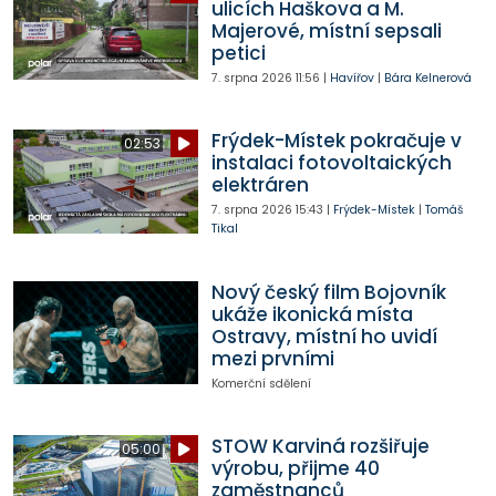
ulicích Haškova a M.
Majerové, místní sepsali
petici
7. srpna 2026
11:56
|
Havířov
|
Bára Kelnerová
Frýdek-Místek pokračuje v
02:53
instalaci fotovoltaických
elektráren
7. srpna 2026
15:43
|
Frýdek-Místek
|
Tomáš
Tikal
Nový český film Bojovník
ukáže ikonická místa
Ostravy, místní ho uvidí
mezi prvními
Komerční sdělení
STOW Karviná rozšiřuje
05:00
výrobu, přijme 40
zaměstnanců