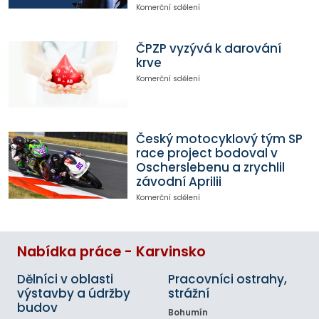
Komerční sdělení
ČPZP vyzývá k darování
krve
Komerční sdělení
Český motocyklový tým SP
race project bodoval v
Oscherslebenu a zrychlil
závodní Aprilii
Komerční sdělení
Nabídka práce - Karvinsko
Dělníci v oblasti
Pracovníci ostrahy,
výstavby a údržby
strážní
budov
Bohumín