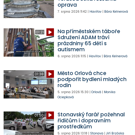
oprava
7. srpna 2026
11:42
|
Havířov
|
Bára Kelnerová
Na příměstském táboře
01:21
Sdružení ADAM tráví
prázdniny 65 dětí s
autismem
6. srpna 2026
11:15
|
Havířov
|
Bára Kelnerová
Město Orlová chce
01:38
podpořit bydlení mladých
rodin
5. srpna 2026
15:30
|
Orlová
|
Monika
Ociepková
Stonavský farář požehnal
01:50
řidičům i dopravním
prostředkům
5. srpna 2026
13:18
|
Stonava
|
Jiří Brzóska