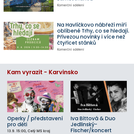
Komerční sdělení
Na Havlíčkovo nábřeží míří
oblíbené Trhy, co se hledají.
Přivezou novinky i více než
čtyřicet stánků
Komerční sdělení
Kam vyrazit - Karvinsko
Operky / představení
Iva Bittová & Duo
pro děti
Jedlinský-
Fischer/koncert
13.9.
15:00
, Celý MS kraj