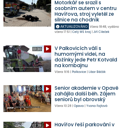
Motorkář se srazil s
osobním autem v centru
Havířova, stroj vyletěl ze
silnice na chodník
AKTUALIZOVÁNO
Včera
18:48
,
vydáno
včera
17:51
|
Celý MS kraj
|
Jiří Cileček
V Palkovicích válí s
01:30
humornými videi, na
dožínky jede Petr Kotvald
na kombajnu
Včera
9:16
|
Palkovice
|
Libor Běčák
Senior akademie v Opavě
02:50
zahájila další běh. Zájem
seniorů byl obrovský
Včera
10:28
|
Opava
|
Yvona Fajtová
Havířov řeší parkování v
02:38