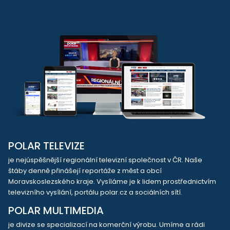
POLAR TELEVIZE
je nejúspěšnější regionální televizní společnost v ČR. Naše
štáby denně přinášejí reportáže z měst a obcí
Moravskoslezského kraje. Vysíláme je k lidem prostřednictvím
televizního vysílání, portálu polar.cz a sociálních sítí.
POLAR MULTIMEDIA
je divize se specializací na komerční výrobu. Umíme a rádi