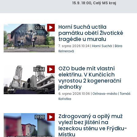
15.9.
18:00
, Celý MS kraj
Horní Suchá uctila
01:37
památku obětí Životické
tragédie u muralu
7. srpna 2026
10:24
|
Horní Suchá
|
Bára
Kelnerová
OZO bude mít vlastní
02:44
elektřinu. V Kunčicích
vyrostou 2 kogenerační
jednotky
6. srpna 2026
10:06
|
Ostrava-město
|
Tomáš
Kořistka
Zdrogovaný a opilý muž
01:20
vylezl bez jištění na
lezeckou stěnu ve Frýdku-
Místku