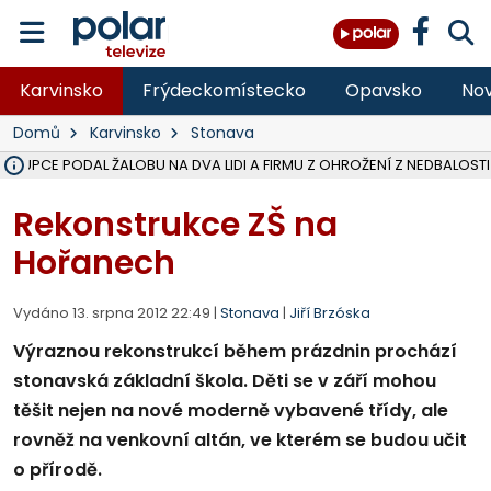
Karvinsko
Frýdeckomístecko
Opavsko
Nov
Domů
Karvinsko
Stonava
ÁSTUPCE PODAL ŽALOBU NA DVA LIDI A FIRMU Z OHROŽENÍ Z NEDBALOSTI
NA SLEZSKÉ HARTĚ PŘIBYLO SINIC, VODA MÁ HORŠÍ KVALITU, HYGIENI
NA BÍLOVECKÝCH NOVÝCH DVORECH SE PO 84 LETECH ROZTOČILY L
KARVINSKÉ MOŘE ZÍSKÁ NOVÉ GASTRO ZÁZEMÍ S VYHLÍDKOVOU TER
REKONSTRUKCE MATEŘSKÉ ŠKOLY V CHLEBIČOVĚ MÍŘÍ DO FINÁLE, VÍ
CYKLISTU (74) SRAZIL V BRUNTÁLU KAMION, JE V OHROŽENÍ ŽIVOTA,
POLICIE HLEDÁ PŘÍPADNÉ SVĚDKY, KTEŘÍ POMŮŽOU OBJASNIT PRŮ
MS KRAJ DOKONČIL OPRAVU SILNICE MEZI VRBNEM A HEŘMANOVICEM
SMVAK NABÍZÍ V DOBĚ SUCHA VODU OBCÍM A FIRMÁM, CISTERNY JE
F-M POKRAČUJE V INSTALACI FOTOVOLTAICKÝCH ELEKTRÁREN, REP
SENIOR AKADEMIE V OPAVĚ ZAHÁJILA DALŠÍ BĚH, REPORTÁŽ NA POL
PLANETÁRIUM V OSTRAVĚ CHYSTÁ POZOROVÁNÍ ČÁSTEČNÉHO ZATMĚ
OPRAVA ULIC V HAVÍŘOVĚ UKONČÍ NELEGÁLNÍ PARKOVÁNÍ VE VNI
V HAVÍŘOVĚ SE TĚŽCE ZRANIL MOTORKÁŘ PO SRÁŽCE S AUTEM, INF
TRAGICKÁ SRÁŽKA VLAKU S KAMIONEM V DOLNÍ LUTYNI Z LEDNA 
Rekonstrukce ZŠ na
Hořanech
Vydáno 13. srpna 2012 22:49 |
Stonava
|
Jiří Brzóska
Výraznou rekonstrukcí během prázdnin prochází
stonavská základní škola. Děti se v září mohou
těšit nejen na nové moderně vybavené třídy, ale
rovněž na venkovní altán, ve kterém se budou učit
o přírodě.