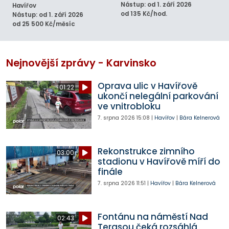
Nástup: od 1. září 2026
Havířov
od 135 Kč/hod.
Nástup: od 1. září 2026
od 25 500 Kč/měsíc
Nejnovější zprávy - Karvinsko
Oprava ulic v Havířově
01:22
ukončí nelegální parkování
ve vnitrobloku
7. srpna 2026
15:08
|
Havířov
|
Bára Kelnerová
Rekonstrukce zimního
03:00
stadionu v Havířově míří do
finále
7. srpna 2026
11:51
|
Havířov
|
Bára Kelnerová
Fontánu na náměstí Nad
02:43
Terasou čeká rozsáhlá