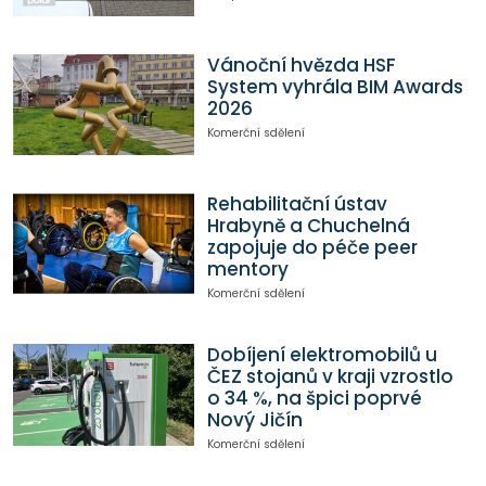
Vánoční hvězda HSF
System vyhrála BIM Awards
2026
Komerční sdělení
Rehabilitační ústav
Hrabyně a Chuchelná
zapojuje do péče peer
mentory
Komerční sdělení
Dobíjení elektromobilů u
ČEZ stojanů v kraji vzrostlo
o 34 %, na špici poprvé
Nový Jičín
Komerční sdělení