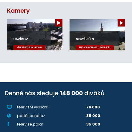
Kamery
HAVÍŘOV
NOVÝ JIČÍN
NÁMĚSTÍ REPUBLIKY, HAVÍŘOV
MASARYKOVO NÁMĚSTÍ, NOVÝ JIČÍN
Denně nás sleduje
148 000
diváků
televizní vysílání
78 000
portál polar.cz
35 000
televize.polar
35 000