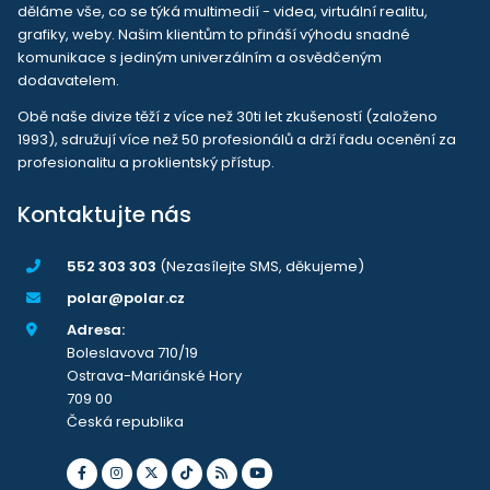
děláme vše, co se týká multimedií - videa, virtuální realitu,
grafiky, weby. Našim klientům to přináší výhodu snadné
komunikace s jediným univerzálním a osvědčeným
dodavatelem.
Obě naše divize těží z více než 30ti let zkušeností (založeno
1993), sdružují více než 50 profesionálů a drží řadu ocenění za
profesionalitu a proklientský přístup.
Kontaktujte nás
552 303 303
(Nezasílejte SMS, děkujeme)
polar@polar.cz
Adresa:
Boleslavova 710/19
Ostrava-Mariánské Hory
709 00
Česká republika