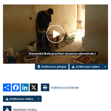
Přehrát
video
Stáhnout přepis
Stáhnout video
Sdílet
Facebook
LinkedIn
X
Vytisknout článek
Stáhnout video
Nahlásit chybu