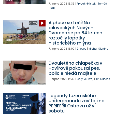
7. srpna 2026
15:39
|
Frýdek-Místek
|
Tomáš
Tikal
A přece se točí! Na
01:20
bíloveckých Nových
Dvorech se po 84 letech
roztočily lopatky
historického mlýna
7. srpna 2026
13:00
|
Bílovec
|
Michal Slonina
Dvouletého chlapečka v
Havířově pokousal pes,
policie hledá majitele
6. srpna 2026
14:33
|
Celý MS kraj
|
Jiří Cileček
Legendy tuzemského
undergroundu zavítají na
PERIFERII Ostrava už v
sobotu