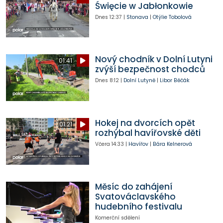
Święcie w Jabłonkowie
Dnes
12:37
|
Stonava
|
Otýlie Tobolová
Nový chodník v Dolní Lutyni
01:41
zvýší bezpečnost chodců
Dnes
8:12
|
Dolní Lutyně
|
Libor Běčák
Hokej na dvorcích opět
01:21
rozhýbal havířovské děti
Včera
14:33
|
Havířov
|
Bára Kelnerová
Měsíc do zahájení
Svatováclavského
hudebního festivalu
Komerční sdělení