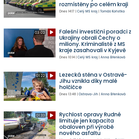
rozmístěny po celém kraji
Dnes
14:17
|
Celý MS kraj
|
Tomáš Kořistka
Falešní investiční poradci z
03:02
Ukrajiny obrali Čechy o
miliony. Kriminalisté z MS
kraje zasahovali v Kyjevě
Dnes
10:14
|
Celý MS kraj
|
Anna Břenková
Lezecká stěna v Ostravě-
01:22
Jihu vznikla díky malé
holčičce
Dnes
13:48
|
Ostrava-Jih
|
Anna Břenková
Rychlost opravy Rudné
01:33
limituje jen kapacita
obaloven při výrobě
nového asfaltu