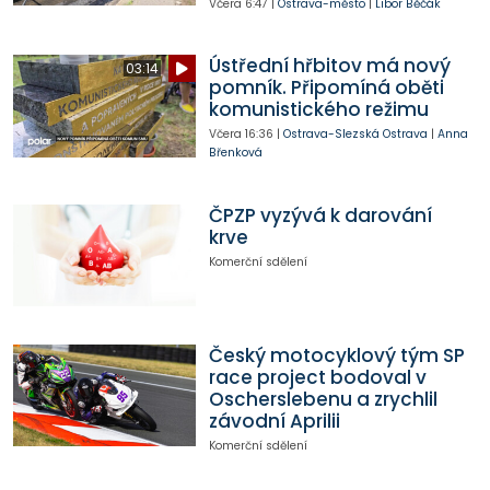
Včera
6:47
|
Ostrava-město
|
Libor Běčák
Ústřední hřbitov má nový
03:14
pomník. Připomíná oběti
komunistického režimu
Včera
16:36
|
Ostrava-Slezská Ostrava
|
Anna
Břenková
ČPZP vyzývá k darování
krve
Komerční sdělení
Český motocyklový tým SP
race project bodoval v
Oscherslebenu a zrychlil
závodní Aprilii
Komerční sdělení