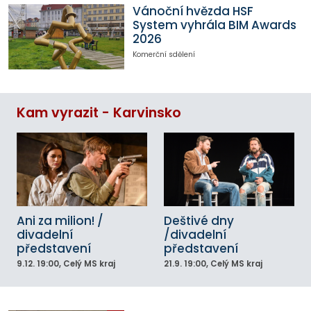
Vánoční hvězda HSF
System vyhrála BIM Awards
2026
Komerční sdělení
Kam vyrazit - Karvinsko
Ani za milion! /
Deštivé dny
divadelní
/divadelní
představení
představení
9.12.
19:00
, Celý MS kraj
21.9.
19:00
, Celý MS kraj