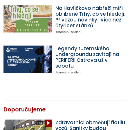
Na Havlíčkovo nábřeží míří
oblíbené Trhy, co se hledají.
Přivezou novinky i více než
čtyřicet stánků
Komerční sdělení
Legendy tuzemského
undergroundu zavítají na
PERIFERII Ostrava už v
sobotu
Komerční sdělení
Doporučujeme
Zdravotníci obměňují flotilu
01:18
vozů. Sanitky budou