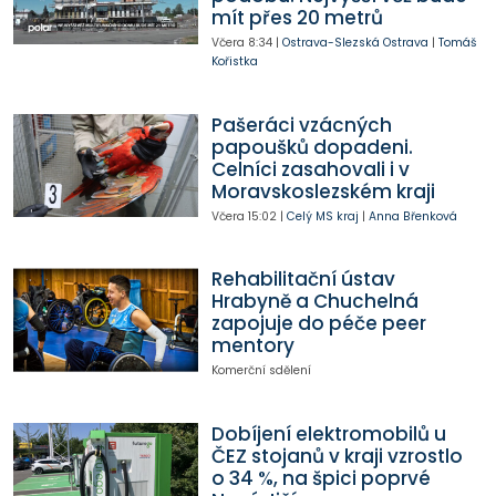
mít přes 20 metrů
Včera
8:34
|
Ostrava-Slezská Ostrava
|
Tomáš
Kořistka
Pašeráci vzácných
papoušků dopadeni.
Celníci zasahovali i v
Moravskoslezském kraji
Včera
15:02
|
Celý MS kraj
|
Anna Břenková
Rehabilitační ústav
Hrabyně a Chuchelná
zapojuje do péče peer
mentory
Komerční sdělení
Dobíjení elektromobilů u
ČEZ stojanů v kraji vzrostlo
o 34 %, na špici poprvé