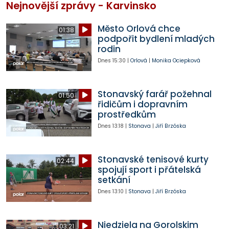
Nejnovější zprávy - Karvinsko
Město Orlová chce
01:38
podpořit bydlení mladých
rodin
Dnes
15:30
|
Orlová
|
Monika Ociepková
Stonavský farář požehnal
01:50
řidičům i dopravním
prostředkům
Dnes
13:18
|
Stonava
|
Jiří Brzóska
Stonavské tenisové kurty
02:44
spojují sport i přátelská
setkání
Dnes
13:10
|
Stonava
|
Jiří Brzóska
Niedziela na Gorolskim
03:21