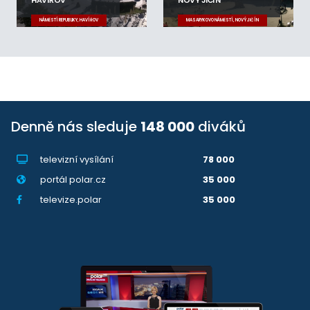
HAVÍŘOV
NOVÝ JIČÍN
NÁMĚSTÍ REPUBLIKY, HAVÍŘOV
MASARYKOVO NÁMĚSTÍ, NOVÝ JIČÍN
Denně nás sleduje
148 000
diváků
televizní vysílání
78 000
portál polar.cz
35 000
televize.polar
35 000