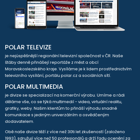
POLAR TELEVIZE
je nejúspěšnější regionální televizní společnost v ČR. Naše
štáby denně přinášejí reportáže z měst a obcí
Moravskoslezského kraje. Vysíláme je k lidem prostřednictvím
televizního vysílání, portálu polar.cz a sociálních sítí.
POLAR MULTIMEDIA
je divize se specializací na komerční výrobu. Umíme a rádi
děláme vše, co se týká multimedií - videa, virtuální realitu,
grafiky, weby. Našim klientům to přináší výhodu snadné
komunikace s jediným univerzálním a osvědčeným
dodavatelem.
Obě naše divize těží z více než 30ti let zkušeností (založeno
1993), sdružují více než 50 profesionálů a drží řadu ocenění za