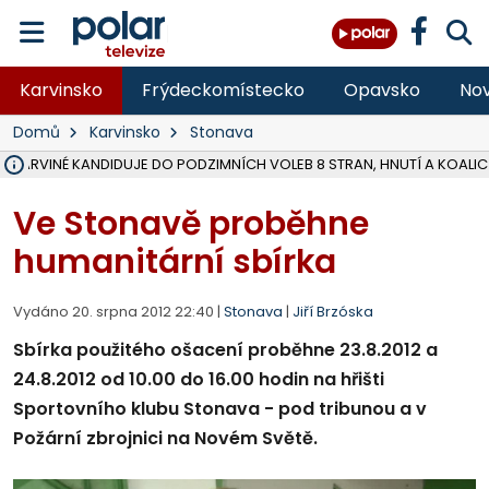
Karvinsko
Frýdeckomístecko
Opavsko
Nov
Domů
Karvinsko
Stonava
V KARVINÉ KANDIDUJE DO PODZIMNÍCH VOLEB 8 STRAN, HNUTÍ A KOALIC
ŠEST JEDNOTEK HASIČŮ ZASAHOVALO U POŽÁRU STRNIŠTĚ VE VĚT
HOŘELO NA DVOU HEKTARECH A ZNIČENO BYLO 35 BALÍKŮ SLÁMY, I
KARVINÁ ZNÁ BUDOUCÍ PODOBU AREÁLU LODIČKY V PARKU BOŽEN
MORAVSKOSLEZŠTÍ POLICISTÉ ODHALILI MEZINÁRODNÍ GANG PODVO
LÁKALI LIDI NA ZISKY Z KRYPTOMĚN, INFO A VIDEO NA POLAR.CZ
MINISTESTVO ŽIVOTNÍHO PROSTŘEDÍ PŘEVZALO VYŠETŘOVÁNÍ KAU
A ROZHODLO, ŽE VINÍK ZA ŠKODY PO ZAVEZENÍ TUNAMI ODPADU NE
EVROPSKÝ ŽALOBCE V OSTRAVĚ ŽALUJE 5 LIDÍ A FIRMU ZA PODVODY 
SLEZSKÁ OSTRAVA PŘIPRAVUJE PROJEKTOVOU DOKUMENTACI PRO 
FRÝDEK-MÍSTEK DOKONČIL STAVBU VOLNOČASOVÉHO AREÁLU NA RIVI
HNUTÍ ANO V HAVÍŘOVĚ NEZAŘADÍ HEJTMANA JOSEFA BĚLICU NA V
VĚRA PALKOVSKÁ UŽ NEBUDE KANDIDOVAT NA PRIMÁTORKU TŘINCE,
FOTBALISTA LAURI LAINE SE VRACÍ Z BANÍKU OSTRAVA NA PŮL ROK
F-M DOKONČIL PRVNÍ STUPEŇ PROJEKTOVÉ DOKUMENTACE DO
Ve Stonavě proběhne
humanitární sbírka
Vydáno 20. srpna 2012 22:40 |
Stonava
|
Jiří Brzóska
Sbírka použitého ošacení proběhne 23.8.2012 a
24.8.2012 od 10.00 do 16.00 hodin na hřišti
Sportovního klubu Stonava - pod tribunou a v
Požární zbrojnici na Novém Světě.