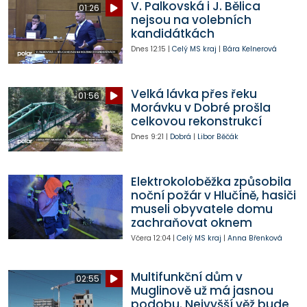
V. Palkovská i J. Bělica
01:26
nejsou na volebních
kandidátkách
Dnes
12:15
|
Celý MS kraj
|
Bára Kelnerová
Velká lávka přes řeku
01:56
Morávku v Dobré prošla
celkovou rekonstrukcí
Dnes
9:21
|
Dobrá
|
Libor Běčák
Elektrokoloběžka způsobila
noční požár v Hlučíně, hasiči
museli obyvatele domu
zachraňovat oknem
Včera
12:04
|
Celý MS kraj
|
Anna Břenková
Multifunkční dům v
02:55
Muglinově už má jasnou
podobu. Nejvyšší věž bude