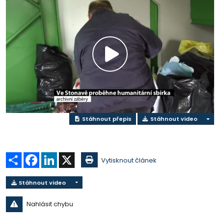
Přehrát
video
Stáhnout přepis
Stáhnout video
Sdílet
Facebook
LinkedIn
X
Vytisknout článek
Stáhnout video
Nahlásit chybu