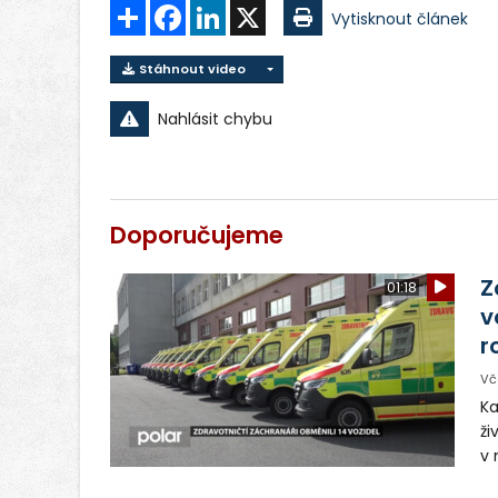
Sdílet
Facebook
LinkedIn
X
Vytisknout článek
Stáhnout video
Nahlásit chybu
Doporučujeme
Z
01:18
v
r
Vč
Ka
ži
v 
– 