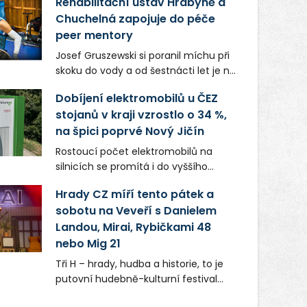
Rehabilitační ústav Hrabyně a
Chuchelná zapojuje do péče
peer mentory
Josef Gruszewski si poranil míchu při
skoku do vody a od šestnácti let je na
invalidním vozíku. Teď jako peer
Dobíjení elektromobilů u ČEZ
mentor České asociace paraplegiků
stojanů v kraji vzrostlo o 34 %,
CZEPA předává své zkušenosti lidem,
na špici poprvé Nový Jičín
kteří se dostali do podobné situace. K
co největší samostatnosti pomáhá
Rostoucí počet elektromobilů na
také pacientům hrabyňského
silnicích se promítá i do vyššího
rehabilitačního ústavu.
využívání dobíjecí infrastruktury v
Hrady CZ míří tento pátek a
Moravskoslezském kraji. Ve srovnání
sobotu na Veveří s Danielem
se stejným obdobím loňského roku
Landou, Mirai, Rybičkami 48
vzrostl odběr o 34 %. Pomyslná první
příčka v „tankování“ se poprvé v
nebo Mig 21
historii přesunula z Ostravy pod
Tři H – hrady, hudba a historie, to je
Beskydy: Nejvytíženější byly stojany u
putovní hudebně-kulturní festival
hypermarketu Tesco v Novém Jičíně,
Hrady CZ. Ten míří po Točníku,
kde řidiči načerpali bezmála 60 tisíc