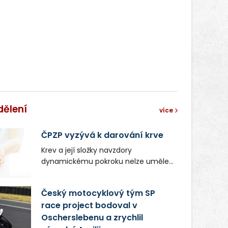
dělení
více
ČPZP vyzývá k darování krve
Krev a její složky navzdory
dynamickému pokroku nelze uměle
vyrobit. Zdravotnictví se tudíž bez
ochoty lidí darovat tuto
Český motocyklový tým SP
nenahraditelnou tělní tekutinu
race project bodoval v
neobejde. Naléhavá potřeba doplnit
Oscherslebenu a zrychlil
krevní zásoby nastává vždy v létě,