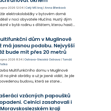
achraňovat oknem
 srpna 2026
12:04
|
Celý MS kraj
|
Anna Břenková
žár elektrokoloběžky v bytovém domě
děsil v noci obyvatele Hlučína. Hustý dým
ěznil v bytě rodinu s dítětem, kterou hasiči
seli evakuovat po žebříku. Celkem hasiči
vedli z domu 31 lidí.
ultifunkční dům v Muglinově
ž má jasnou podobu. Nejvyšší
ěž bude mít přes 20 metrů
 srpna 2026
8:34
|
Ostrava-Slezská Ostrava
|
Tomáš
řistka
avba Multifunkčního domu v Muglinově
ží na plné obrátky a už je jasně vidět, že jde
povedenou budovu, která se stane
dobou Slezské Ostravy. Stavebníci už
končují věže a brzy nebude potřeba jeřáb,
ašeráci vzácných papoušků
lem kterého dům vzniká.
opadeni. Celníci zasahovali i
 Moravskoslezském kraji