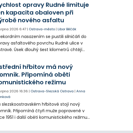
ychlost opravy Rudné limituje
en kapacita obaloven při
ýrobě nového asfaltu
 srpna 2026
6:47
|
Ostrava-město
|
Libor Běčák
rekordním nasazením se pustili silničáři do
ravy asfaltového povrchu Rudné ulice v
travě. Úsek dlouhý šest kilometrů chtějí
ravit během 20 dnů.
střední hřbitov má nový
omník. Připomíná oběti
omunistického režimu
 srpna 2026
16:36
|
Ostrava-Slezská Ostrava
|
Anna
enková
 slezskoostravském hřbitově stojí nový
mník. Připomíná čtyři muže popravené v
ce 1951 i další oběti komunistického režimu.
sto uložení jejich ostatků zůstalo příbuzným
ajeno přes sedmdesát let.