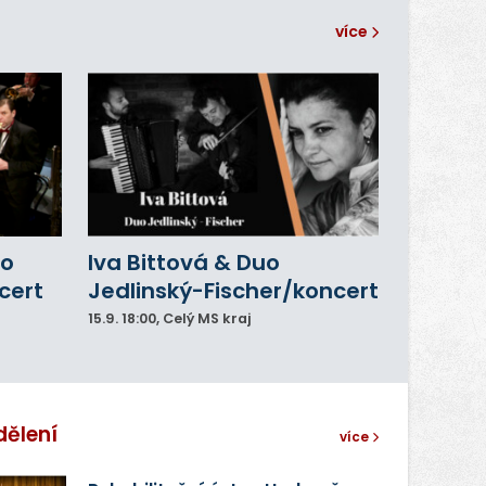
více
ho
Iva Bittová & Duo
cert
Jedlinský-Fischer/koncert
15.9.
18:00
, Celý MS kraj
dělení
více