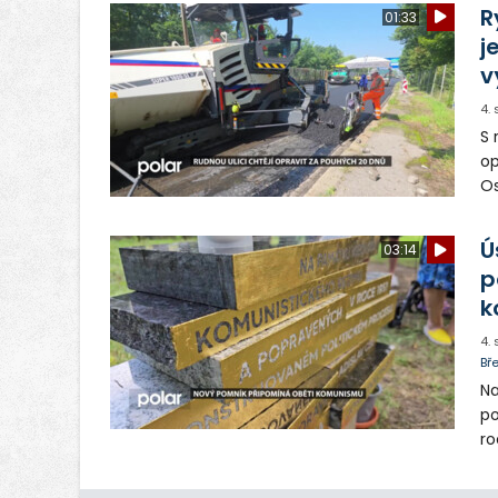
R
01:33
j
v
4.
S 
op
Os
op
Ú
03:14
p
k
4.
Bř
Na
po
ro
Mí
ut