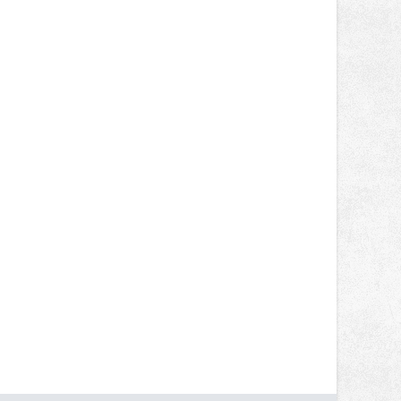
podobu veřejného prostoru. Autorem
celé koncepce Vánoční hvězdy je
Jakub Stoupenec z HSF System.