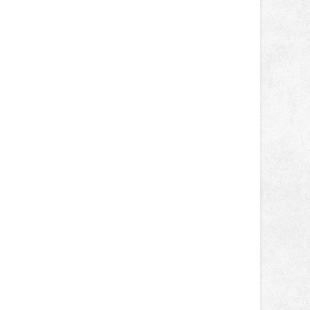
Kunětické hoře, Švihově a Hluboké
kWh. Uživatelé stanic futurego při
nad Vltavou v pátek a sobotu 7. a 8.
jedné seanci doplnili v průměru 23
srpna na Moravu na Veveří u Brna.
kWh elektřiny, upřesnil mluvčí
Následně se vždy v pátek a sobotu
energetiků Vladislav Sobol.
představí v Hradci nad Moravicí a na
Bouzově, své letošní 21. turné zakončí
29. a 30. srpna opět v Čechách na
Bezdězu. V pátek na Veveří vystoupí
kapely Rybičky 48 a Mig 21 či rapper
Rytmus. V sobotu se mohou
návštěvníci těšit na exkluzivní
prodloužené sety kapely Mirai a
Daniela Landy, Vypsanou Fixu,
Krucipüsk nebo Tomáše Kluse.