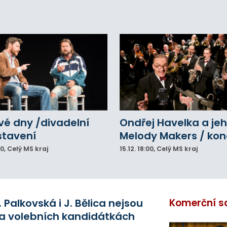
vé dny /divadelní
Ondřej Havelka a je
stavení
Melody Makers / kon
00
, Celý MS kraj
15.12.
18:00
, Celý MS kraj
. Palkovská i J. Bělica nejsou
Komerční s
a volebních kandidátkách