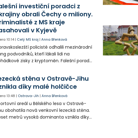
bavených nejmodernější technikou.
alešní investiční poradci z
krajiny obrali Čechy o miliony.
riminalisté z MS kraje
asahovali v Kyjevě
era
10:14
|
Celý MS kraj
|
Anna Břenková
ravskoslezští policisté odhalili mezinárodní
ng podvodníků, kteří lákali lidi na
hádkové zisky z kryptoměn. Falešní poradci
lámanou češtinou volali obětem z
rajinského call centra a připravili Čechy o
ezecká stěna v Ostravě-Jihu
sítky až stovky milionů korun. Na padesátce
znikla díky malé holčičce
movních prohlídek v Kyjevě se podíleli i
ští vyšetřovatelé.
era
13:48
|
Ostrava-Jih
|
Anna Břenková
ortovní areál u Bělského lesa v Ostravě-
hu obohatila nová venkovní lezecká stěna.
set metrů vysoká dominanta vznikla díky
rticipativnímu rozpočtu a místním
yvatelům nabízí volně přístupné sportovní
žití.