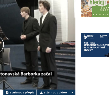
řehrát
ideo
Stáhnout přepis
Stáhnout video