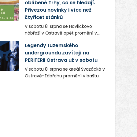
oblíbené Trhy, co se hledají.
Přivezou novinky i více než
čtyřicet stánků
V sobotu 8. srpna se Havlíčkovo
nábřeží v Ostravě opět promění v
místo plné vůní, chutí a poctivých
Legendy tuzemského
lokálních výrobků. Trhy, co se hledají
undergroundu zavítají na
tentokrát nabídnou více než čtyřicet
PERIFERII Ostrava už v sobotu
pečlivě vybraných stánků s kvalitní
gastronomií, farmářskými produkty,
V sobotu 8. srpna se areál Svazácká v
designem i řemeslnou tvorbou.
Ostravě-Zábřehu promění v baštu
Návštěvníci se mohou těšit nejen na
undergroundové a alternativní
oblíbené stálice, ale také na řadu
hudby. Uskuteční se zde totiž první
novinek, které v Ostravě běžně
ročník festivalu PERIFERIE Ostrava.
nepotkají.
Brány areálu se otevřou půlhodinu po
poledni, na příchozí čekají koncerty,
autorská čtení a rozhovory.
Vstupenky v ceně 450 Kč jsou v
prodeji.