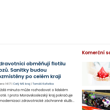
Komerční s
dravotníci obměňují flotilu
ozů. Sanitky budou
ozmístěny po celém kraji
era
14:17
|
Celý MS kraj
|
Tomáš Kořistka
ždá minuta může rozhodovat o lidském
votě. I proto Moravskoslezský kraj pokračuje
modernizaci zdravotnické záchranné služby
do provozu nyní zamířilo 14 nových sanitek