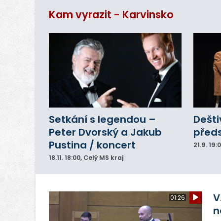
Kam vyrazit - Karvinsko
Setkání s legendou –
Dešti
Peter Dvorský a Jakub
před
Pustina / koncert
21.9.
19:
18.11.
18:00
, Celý MS kraj
V
01:26
n