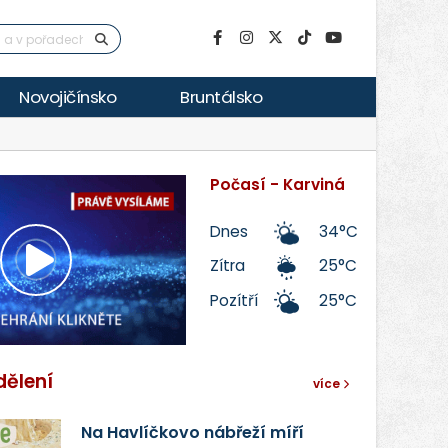
Novojičínsko
Bruntálsko
Počasí - Karviná
Dnes
34°C
Zítra
25°C
Přehrát
Pozítří
25°C
video
dělení
více
Na Havlíčkovo nábřeží míří