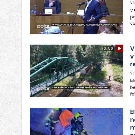
Vč
V 
po
vo
Vě
Tř
hn
V
01:56
v
r
Vč
Me
be
ře
os
E
n
m