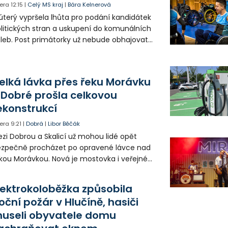
era
12:15
|
Celý MS kraj
|
Bára Kelnerová
úterý vypršela lhůta pro podání kandidátek
litických stran a uskupení do komunálních
leb. Post primátorky už nebude obhajovat
ra Palkovská za sdružení Osobnosti pro
inec. V Havířově nebude na kandidátce
utí ANO radní a hejtman Josef Bělica.
elká lávka přes řeku Morávku
 Dobré prošla celkovou
ekonstrukcí
era
9:21
|
Dobrá
|
Libor Běčák
zi Dobrou a Skalicí už mohou lidé opět
zpečně procházet po opravené lávce nad
kou Morávkou. Nová je mostovka i veřejné
větlení.
lektrokoloběžka způsobila
oční požár v Hlučíně, hasiči
useli obyvatele domu