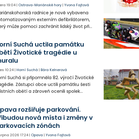
era
19:04
|
Ostrava-Mariánské hory
|
Yvona Fajtová
riánskohorská radnice je nově vybavena
tomatizovaným externím defibrilátorem,
erý může pomoci zachránit lidský život při
hlé zástavě srdce. Přístroj je určený k
užití mimo zdravotnická zařízení a díky
orní Suchá uctila památku
asovým pokynům jej zvládne obsloužit i
bětí Životické tragédie u
ověk bez zdravotnického vzdělání.
uralu
es
10:24
|
Horní Suchá
|
Bára Kelnerová
rní Suchá si připomněla 82. výročí Životické
agédie. Zástupci obce uctili památku šesti
stních obětí a zároveň ocenili spolek
votice Sobě za zpřístupnění informací o
agédii prostřednictvím QR kódů u
pava rozšiřuje parkování.
amátníků.
řibudou nová místa i změny v
arkovacích zónách
 srpna 2026
17:24
|
Opava
|
Yvona Fajtová