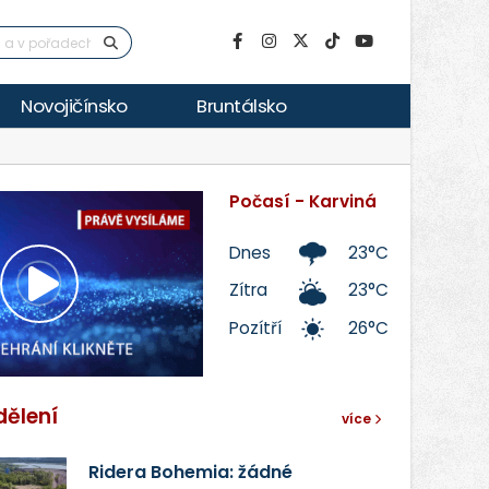
Novojičínsko
Bruntálsko
Počasí - Karviná
Dnes
23°C
Zítra
23°C
Přehrát
Pozítří
26°C
video
dělení
více
Ridera Bohemia: žádné