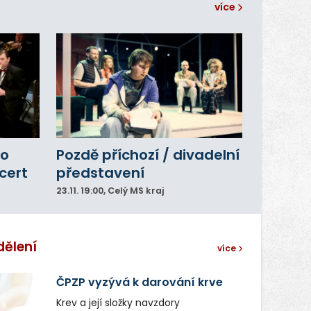
více
ho
Pozdě příchozí / divadelní
cert
představení
23.11.
19:00
, Celý MS kraj
dělení
více
ČPZP vyzývá k darování krve
Krev a její složky navzdory