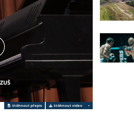
řehrát
ideo
Stáhnout přepis
Stáhnout video