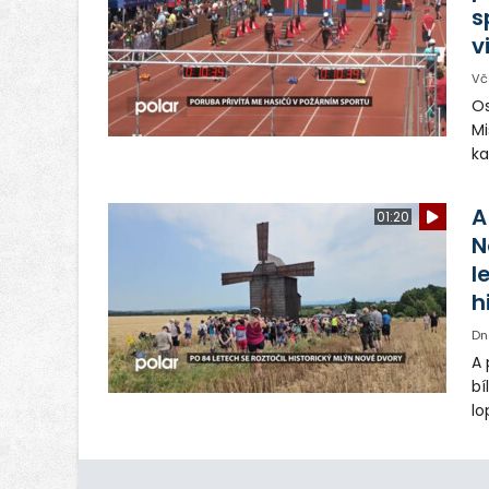
s
v
Vč
Os
Mi
ka
sp
uk
A
01:20
N
l
h
Dn
A 
bí
lo
st
ro