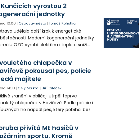
edá případné svědky.
 Kunčicích vyrostou 2
ogenerační jednotky
era
10:06
|
Ostrava-město
|
Tomáš Kořistka
trava udělala další krok k energetické
běstačnosti. Moderní kogenerační jednotky
areálu OZO vyrobí elektřinu i teplo a sníží
klady i emise. Malou elektrárnu postaví
olia přímo v Kunčicích.
vouletého chlapečka v
avířově pokousal pes, policie
ledá majitele
era
14:33
|
Celý MS kraj
|
Jiří Cileček
klivé zranění v obličeji utrpěl teprve
ouletý chlapeček v Havířově. Podle policie i
íbuzných ho napadl pes, který pobíhal bez
dítka a náhubku. Majitel psa údajně z místa
ešel. Případem už se zabývá policie, která
oruba přivítá ME hasičů v
jitele psa hledá.
ožárním sportu. Kromě