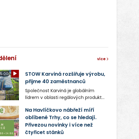
světa vrcholových zápasů, tentokrát
v MMA.
dělení
více
STOW Karviná rozšiřuje výrobu,
5:00
přijme 40 zaměstnanců
Společnost Karviná je globálním
lídrem v oblasti regálových produktů
a systémů, stabilním
Na Havlíčkovo nábřeží míří
zaměstnavatelem na Karvinsku a
oblíbené Trhy, co se hledají.
firmou s obrovským potenciálem.
Přivezou novinky i více než
čtyřicet stánků