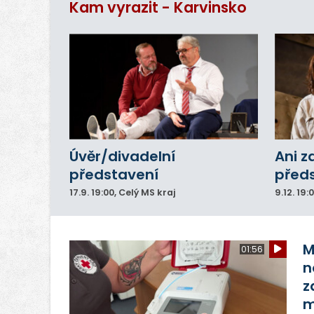
Kam vyrazit - Karvinsko
Úvěr/divadelní
Ani z
představení
před
17.9.
19:00
, Celý MS kraj
9.12.
19:
M
01:56
n
z
m