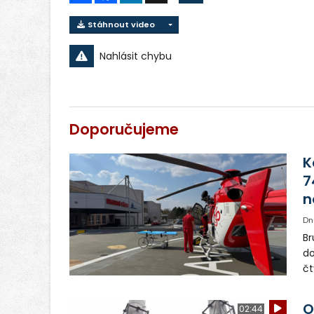
Stáhnout video
Nahlásit chybu
Doporučujeme
K
7
n
Dn
Br
do
čt
de
by
O
02:44