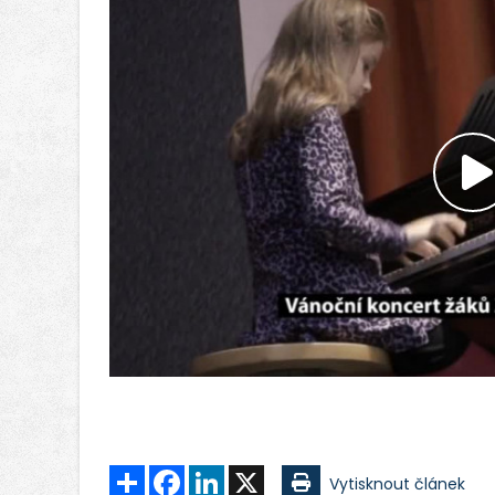
P
v
Sdílet
Facebook
LinkedIn
X
Vytisknout článek