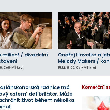
a milion! / divadelní
Ondřej Havelka a je
stavení
Melody Makers / kon
00
, Celý MS kraj
15.12.
18:00
, Celý MS kraj
ariánskohorská radnice má
Komerční s
ový externí defibrilátor. Může
achránit život během několika
inut