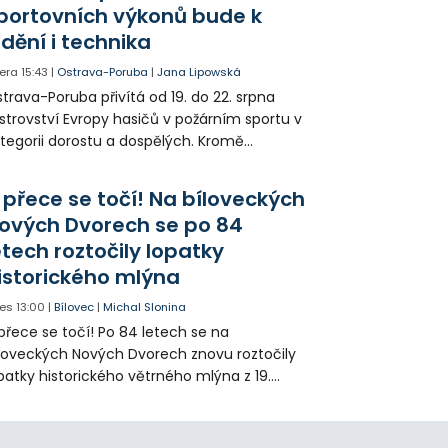
portovních výkonů bude k
idění i technika
era
15:43
|
Ostrava-Poruba
|
Jana Lipowská
trava-Poruba přivítá od 19. do 22. srpna
strovství Evropy hasičů v požárním sportu v
tegorii dorostu a dospělých. Kromě
ortovních výkonů budou k vidění také
ázky historické i současné techniky.
 přece se točí! Na bíloveckých
ových Dvorech se po 84
etech roztočily lopatky
istorického mlýna
es
13:00
|
Bílovec
|
Michal Slonina
přece se točí! Po 84 letech se na
loveckých Nových Dvorech znovu roztočily
patky historického větrného mlýna z 19.
oletí. Kvůli nepříznivému větru je ale museli
zpohybovat dobrovolníci.