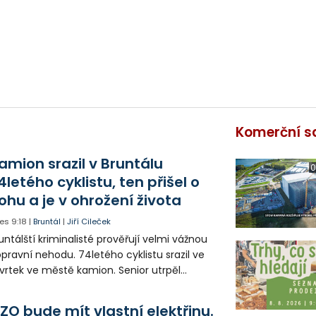
Komerční s
amion srazil v Bruntálu
0
4letého cyklistu, ten přišel o
ohu a je v ohrožení života
es
9:18
|
Bruntál
|
Jiří Cileček
untálští kriminalisté prověřují velmi vážnou
pravní nehodu. 74letého cyklistu srazil ve
vrtek ve městě kamion. Senior utrpěl
vastující zranění nohy a v ohrožení života
l letecky přepraven do nemocnice. Policie
ZO bude mít vlastní elektřinu.