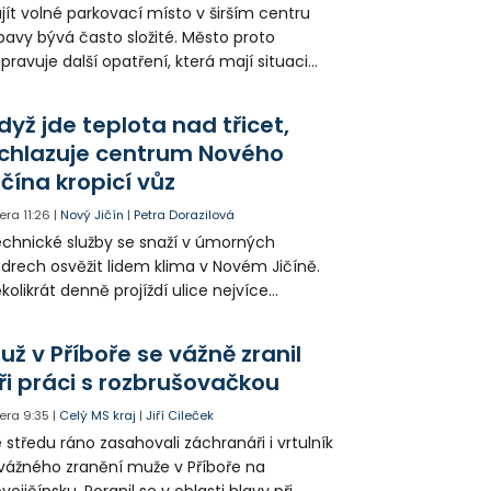
jít volné parkovací místo v širším centru
avy bývá často složité. Město proto
ipravuje další opatření, která mají situaci
epšit. Vznikají nová parkovací stání, mění se
ganizace dopravy a některé novinky čekají
dyž jde teplota nad třicet,
ké řidiče v parkovacích zónách.
chlazuje centrum Nového
ičína kropicí vůz
era
11:26
|
Nový Jičín
|
Petra Dorazilová
chnické služby se snaží v úmorných
drech osvěžit lidem klima v Novém Jičíně.
kolikrát denně projíždí ulice nejvíce
hřátého centra kropící vůz. Zvýšila se také
tenzita zálivky květinových záhonů.
už v Příboře se vážně zranil
ři práci s rozbrušovačkou
era
9:35
|
Celý MS kraj
|
Jiří Cileček
 středu ráno zasahovali záchranáři i vrtulník
vážného zranění muže v Příboře na