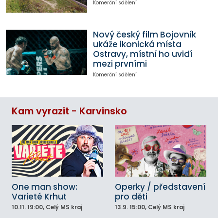
Komerční sdělení
Nový český film Bojovník
ukáže ikonická místa
Ostravy, místní ho uvidí
mezi prvními
Komerční sdělení
Kam vyrazit - Karvinsko
One man show:
Operky / představení
Varieté Krhut
pro děti
10.11.
19:00
, Celý MS kraj
13.9.
15:00
, Celý MS kraj