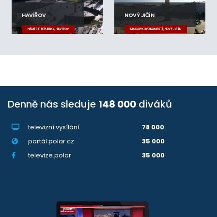
HAVÍŘOV
NOVÝ JIČÍN
NÁMĚSTÍ REPUBLIKY, HAVÍŘOV
MASARYKOVO NÁMĚSTÍ, NOVÝ JIČÍN
Denně nás sleduje
148 000
diváků
televizní vysílání
78 000
portál polar.cz
35 000
televize.polar
35 000