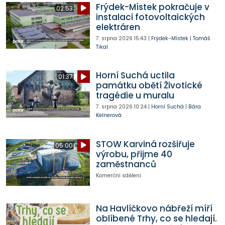
Frýdek-Místek pokračuje v
02:53
instalaci fotovoltaických
elektráren
7. srpna 2026
15:43
|
Frýdek-Místek
|
Tomáš
Tikal
Horní Suchá uctila
01:37
památku obětí Životické
tragédie u muralu
7. srpna 2026
10:24
|
Horní Suchá
|
Bára
Kelnerová
STOW Karviná rozšiřuje
05:00
výrobu, přijme 40
zaměstnanců
Komerční sdělení
Na Havlíčkovo nábřeží míří
oblíbené Trhy, co se hledají.