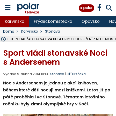
Karvinsko
Frýdeckomístecko
Opavsko
Nov
Domů
Karvinsko
Stonava
ÁSTUPCE PODAL ŽALOBU NA DVA LIDI A FIRMU Z OHROŽENÍ Z NEDBALOSTI
NA BÍLOVECKÝCH NOVÝCH DVORECH SE PO 84 LETECH ROZTOČILY L
KARVINSKÉ MOŘE ZÍSKÁ NOVÉ GASTRO ZÁZEMÍ S VYHLÍDKOVOU TER
REKONSTRUKCE MATEŘSKÉ ŠKOLY V CHLEBIČOVĚ MÍŘÍ DO FINÁLE, VÍ
CYKLISTU (74) SRAZIL V BRUNTÁLU KAMION, JE V OHROŽENÍ ŽIVOTA,
POLICIE HLEDÁ PŘÍPADNÉ SVĚDKY, KTEŘÍ POMŮŽOU OBJASNIT PRŮ
MS KRAJ DOKONČIL OPRAVU SILNICE MEZI VRBNEM A HEŘMANOVICEM
SMVAK NABÍZÍ V DOBĚ SUCHA VODU OBCÍM A FIRMÁM, CISTERNY JE
F-M POKRAČUJE V INSTALACI FOTOVOLTAICKÝCH ELEKTRÁREN, REP
SENIOR AKADEMIE V OPAVĚ ZAHÁJILA DALŠÍ BĚH, REPORTÁŽ NA POL
PLANETÁRIUM V OSTRAVĚ CHYSTÁ POZOROVÁNÍ ČÁSTEČNÉHO ZATMĚ
OPRAVA ULIC V HAVÍŘOVĚ UKONČÍ NELEGÁLNÍ PARKOVÁNÍ VE VNI
V HAVÍŘOVĚ SE TĚŽCE ZRANIL MOTORKÁŘ PO SRÁŽCE S AUTEM, INF
FC BANÍK OSTRAVA PROHRÁL V HRADCI KRÁLOVÉ 1:2, OD 43. MINUTY 
MOTORKÁŘ SRAZIL VE F-M NA PŘECHODU CHODCE, DLE POLICIE
Sport vládl stonavské Noci
s Andersenem
Vydáno 9. dubna 2014 18:13 |
Stonava
|
Jiří Brzóska
Noc s Andersenem je jednou z akcí knihoven,
během které děti nocují mezi knížkami. Letos již po
páté proběhla i ve Stonavě. Tématem letošního
ročníku byly zimní olympijské hry v Soči.