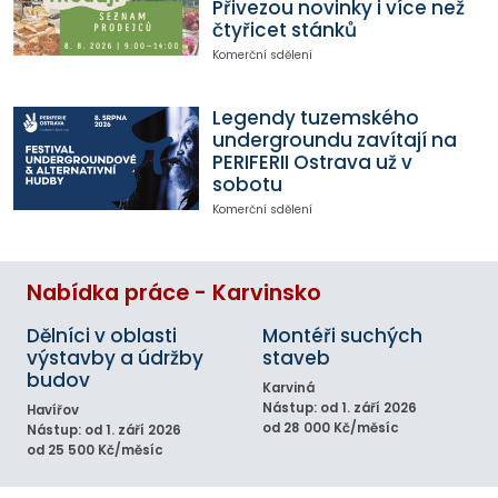
Přivezou novinky i více než
čtyřicet stánků
Komerční sdělení
Legendy tuzemského
undergroundu zavítají na
PERIFERII Ostrava už v
sobotu
Komerční sdělení
Nabídka práce - Karvinsko
Dělníci v oblasti
Montéři suchých
výstavby a údržby
staveb
budov
Karviná
Nástup: od 1. září 2026
Havířov
od 28 000 Kč/měsíc
Nástup: od 1. září 2026
od 25 500 Kč/měsíc