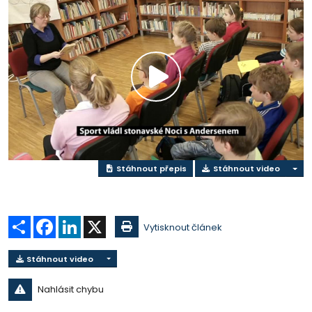
Přehrát
video
Stáhnout přepis
Stáhnout video
Sdílet
Facebook
LinkedIn
X
Vytisknout článek
Stáhnout video
Nahlásit chybu