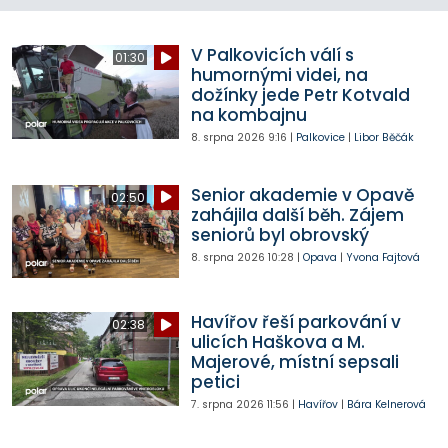
V Palkovicích válí s
01:30
humornými videi, na
dožínky jede Petr Kotvald
na kombajnu
8. srpna 2026
9:16
|
Palkovice
|
Libor Běčák
Senior akademie v Opavě
02:50
zahájila další běh. Zájem
seniorů byl obrovský
8. srpna 2026
10:28
|
Opava
|
Yvona Fajtová
Havířov řeší parkování v
02:38
ulicích Haškova a M.
Majerové, místní sepsali
petici
7. srpna 2026
11:56
|
Havířov
|
Bára Kelnerová