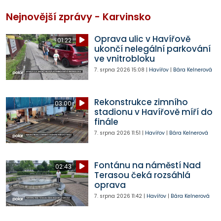
Nejnovější zprávy - Karvinsko
Oprava ulic v Havířově
01:22
ukončí nelegální parkování
ve vnitrobloku
7. srpna 2026
15:08
|
Havířov
|
Bára Kelnerová
Rekonstrukce zimního
03:00
stadionu v Havířově míří do
finále
7. srpna 2026
11:51
|
Havířov
|
Bára Kelnerová
Fontánu na náměstí Nad
02:43
Terasou čeká rozsáhlá
oprava
7. srpna 2026
11:42
|
Havířov
|
Bára Kelnerová