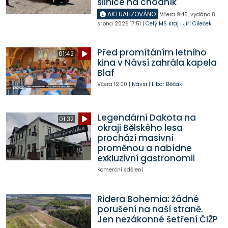
silnice na chodník
AKTUALIZOVÁNO
Včera
9:45
,
vydáno 8.
srpna 2026
17:51
|
Celý MS kraj
|
Jiří Cileček
Před promítáním letního
01:42
kina v Návsí zahrála kapela
Blaf
Včera
12:00
|
Návsí
|
Libor Běčák
Legendární Dakota na
01:32
okraji Bělského lesa
prochází masivní
proměnou a nabídne
exkluzivní gastronomii
Komerční sdělení
Ridera Bohemia: žádné
porušení na naší straně.
Jen nezákonné šetření ČIŽP