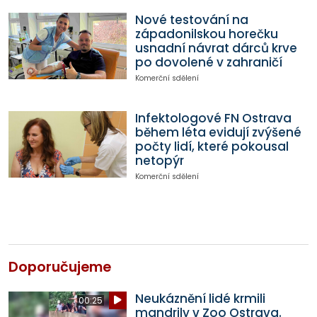
Nové testování na
západonilskou horečku
usnadní návrat dárců krve
po dovolené v zahraničí
Komerční sdělení
Infektologové FN Ostrava
během léta evidují zvýšené
počty lidí, které pokousal
netopýr
Komerční sdělení
Doporučujeme
Neukáznění lidé krmili
00:25
mandrily v Zoo Ostrava.