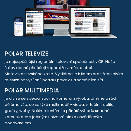
POLAR TELEVIZE
je nejúspěšnější regionální televizní společnost v ČR. Naše
štáby denně přinášejí reportáže z měst a obcí
Moravskoslezského kraje. Vysíláme je k lidem prostřednictvím
televizního vysílání, portálu polar.cz a sociálních sítí.
POLAR MULTIMEDIA
je divize se specializací na komerční výrobu. Umíme a rádi
děláme vše, co se týká multimedií - videa, virtuální realitu,
grafiky, weby. Našim klientům to přináší výhodu snadné
komunikace s jediným univerzálním a osvědčeným
dodavatelem.