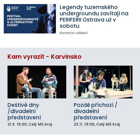
Legendy tuzemského
undergroundu zavítají na
PERIFERII Ostrava už v
sobotu
Komerční sdělení
Kam vyrazit - Karvinsko
Deštivé dny
Pozdě příchozí /
/divadelní
divadelní
představení
představení
21.9.
19:00
, Celý MS kraj
23.11.
19:00
, Celý MS kraj