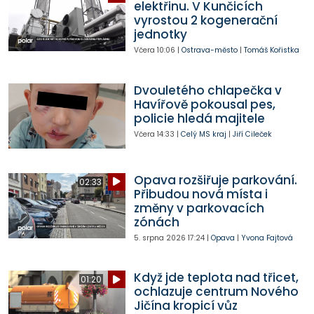
elektřinu. V Kunčicích
vyrostou 2 kogenerační
jednotky
Včera
10:06
|
Ostrava-město
|
Tomáš Kořistka
Dvouletého chlapečka v
Havířově pokousal pes,
policie hledá majitele
Včera
14:33
|
Celý MS kraj
|
Jiří Cileček
Opava rozšiřuje parkování.
02:33
Přibudou nová místa i
změny v parkovacích
zónách
5. srpna 2026
17:24
|
Opava
|
Yvona Fajtová
Když jde teplota nad třicet,
01:20
ochlazuje centrum Nového
Jičína kropicí vůz