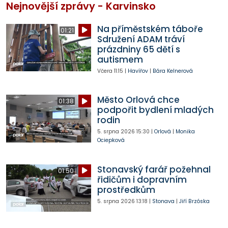
Nejnovější zprávy - Karvinsko
Na příměstském táboře
01:21
Sdružení ADAM tráví
prázdniny 65 dětí s
autismem
Včera
11:15
|
Havířov
|
Bára Kelnerová
Město Orlová chce
01:38
podpořit bydlení mladých
rodin
5. srpna 2026
15:30
|
Orlová
|
Monika
Ociepková
Stonavský farář požehnal
01:50
řidičům i dopravním
prostředkům
5. srpna 2026
13:18
|
Stonava
|
Jiří Brzóska