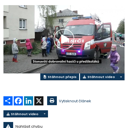
Přehrát
video
Stáhnout přepis
Stáhnout video
Sdílet
Facebook
LinkedIn
X
Vytisknout článek
Stáhnout video
Nahlásit chybu