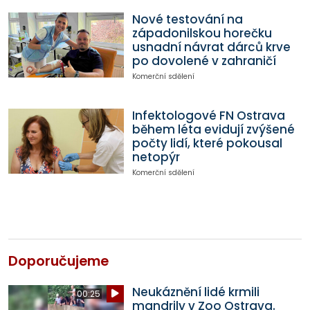
Nové testování na
západonilskou horečku
usnadní návrat dárců krve
po dovolené v zahraničí
Komerční sdělení
Infektologové FN Ostrava
během léta evidují zvýšené
počty lidí, které pokousal
netopýr
Komerční sdělení
Doporučujeme
Neukáznění lidé krmili
00:25
mandrily v Zoo Ostrava.