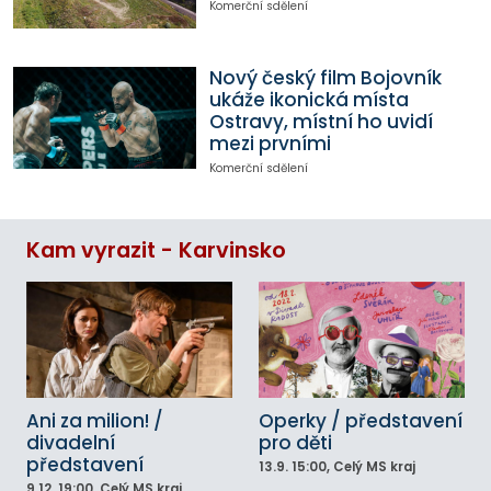
Komerční sdělení
Nový český film Bojovník
ukáže ikonická místa
Ostravy, místní ho uvidí
mezi prvními
Komerční sdělení
Kam vyrazit - Karvinsko
Ani za milion! /
Operky / představení
divadelní
pro děti
představení
13.9.
15:00
, Celý MS kraj
9.12.
19:00
, Celý MS kraj