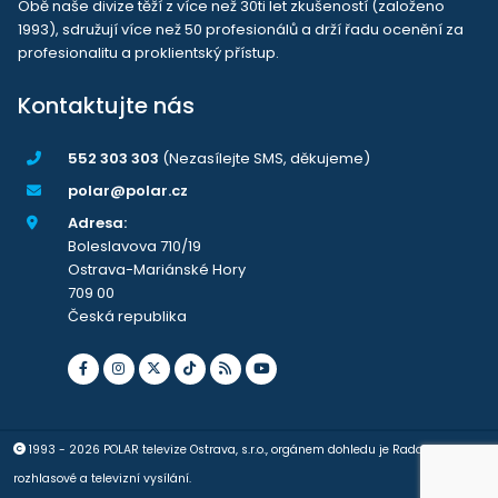
Obě naše divize těží z více než 30ti let zkušeností (založeno
1993), sdružují více než 50 profesionálů a drží řadu ocenění za
profesionalitu a proklientský přístup.
Kontaktujte nás
552 303 303
(Nezasílejte SMS, děkujeme)
polar@polar.cz
Adresa:
Boleslavova 710/19
Ostrava-Mariánské Hory
709 00
Česká republika
1993 - 2026 POLAR televize Ostrava, s.r.o., orgánem dohledu je Rada pro
rozhlasové a televizní vysílání.