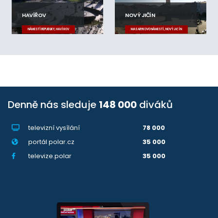
HAVÍŘOV
NOVÝ JIČÍN
NÁMĚSTÍ REPUBLIKY, HAVÍŘOV
MASARYKOVO NÁMĚSTÍ, NOVÝ JIČÍN
Denně nás sleduje
148 000
diváků
televizní vysílání
78 000
portál polar.cz
35 000
televize.polar
35 000