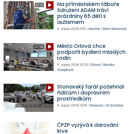
Na příměstském táboře
01:21
Sdružení ADAM tráví
prázdniny 65 dětí s
autismem
6. srpna 2026
11:15
|
Havířov
|
Bára Kelnerová
Město Orlová chce
01:38
podpořit bydlení mladých
rodin
5. srpna 2026
15:30
|
Orlová
|
Monika
Ociepková
Stonavský farář požehnal
01:50
řidičům i dopravním
prostředkům
5. srpna 2026
13:18
|
Stonava
|
Jiří Brzóska
ČPZP vyzývá k darování
krve