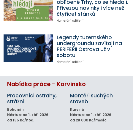
oblíbené Trhy, co se hledají.
Přivezou novinky i více než
čtyřicet stánků
Komerční sdělení
Legendy tuzemského
undergroundu zavítají na
PERIFERII Ostrava už v
sobotu
Komerční sdělení
Nabídka práce - Karvinsko
Pracovníci ostrahy,
Montéři suchých
strážní
staveb
Bohumín
Karviná
Nástup: od 1. září 2026
Nástup: od 1. září 2026
od 135 Kč/hod.
od 28 000 Kč/měsíc