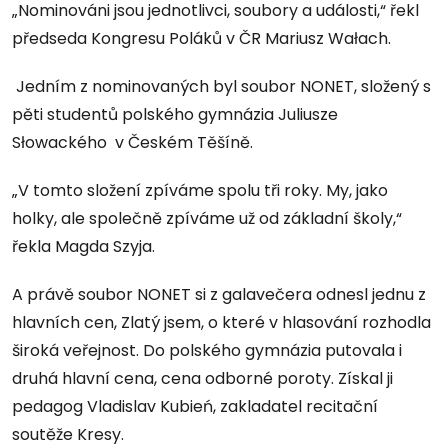
„Nominováni jsou jednotlivci, soubory a události,“ řekl
předseda Kongresu Poláků v ČR Mariusz Wałach.
Jedním z nominovaných byl soubor NONET, složený s
pěti studentů polského gymnázia Juliusze
Słowackého v Českém Těšíně.
„V tomto složení zpíváme spolu tři roky. My, jako
holky, ale společně zpíváme už od základní školy,“
řekla Magda Szyja.
A právě soubor NONET si z galavečera odnesl jednu z
hlavních cen, Zlatý jsem, o které v hlasování rozhodla
široká veřejnost. Do polského gymnázia putovala i
druhá hlavní cena, cena odborné poroty. Získal ji
pedagog Vladislav Kubień, zakladatel recitační
soutěže Kresy.