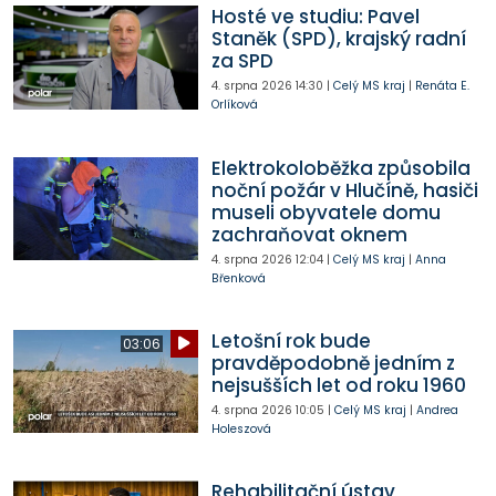
Hosté ve studiu: Pavel
Staněk (SPD), krajský radní
za SPD
4. srpna 2026
14:30
|
Celý MS kraj
|
Renáta E.
Orlíková
Elektrokoloběžka způsobila
noční požár v Hlučíně, hasiči
museli obyvatele domu
zachraňovat oknem
4. srpna 2026
12:04
|
Celý MS kraj
|
Anna
Břenková
Letošní rok bude
03:06
pravděpodobně jedním z
nejsušších let od roku 1960
4. srpna 2026
10:05
|
Celý MS kraj
|
Andrea
Holeszová
Rehabilitační ústav