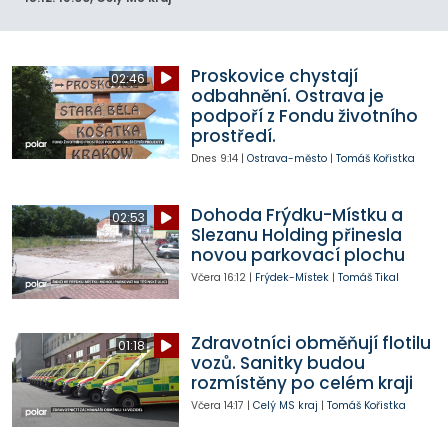
Proskovice chystají
02:46
odbahnění. Ostrava je
podpoří z Fondu životního
prostředí.
Dnes
9:14
|
Ostrava-město
|
Tomáš Kořistka
Dohoda Frýdku-Místku a
02:53
Slezanu Holding přinesla
novou parkovací plochu
Včera
16:12
|
Frýdek-Místek
|
Tomáš Tikal
Zdravotníci obměňují flotilu
01:18
vozů. Sanitky budou
rozmístěny po celém kraji
Včera
14:17
|
Celý MS kraj
|
Tomáš Kořistka