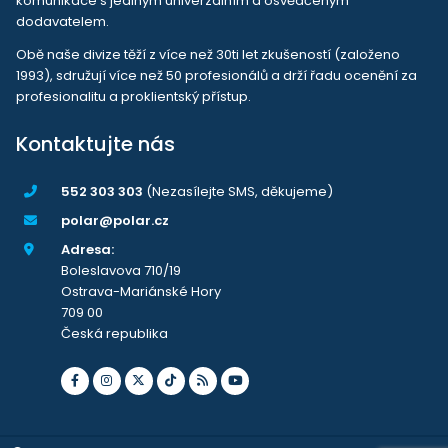
komunikace s jediným univerzálním a osvědčeným
dodavatelem.
Obě naše divize těží z více než 30ti let zkušeností (založeno
1993), sdružují více než 50 profesionálů a drží řadu ocenění za
profesionalitu a proklientský přístup.
Kontaktujte nás
552 303 303
(Nezasílejte SMS, děkujeme)
polar@polar.cz
Adresa:
Boleslavova 710/19
Ostrava-Mariánské Hory
709 00
Česká republika