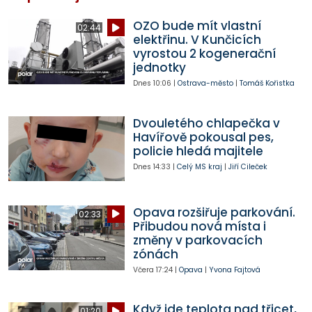
OZO bude mít vlastní
02:44
elektřinu. V Kunčicích
vyrostou 2 kogenerační
jednotky
Dnes
10:06
|
Ostrava-město
|
Tomáš Kořistka
Dvouletého chlapečka v
Havířově pokousal pes,
policie hledá majitele
Dnes
14:33
|
Celý MS kraj
|
Jiří Cileček
Opava rozšiřuje parkování.
02:33
Přibudou nová místa i
změny v parkovacích
zónách
Včera
17:24
|
Opava
|
Yvona Fajtová
Když jde teplota nad třicet,
01:20