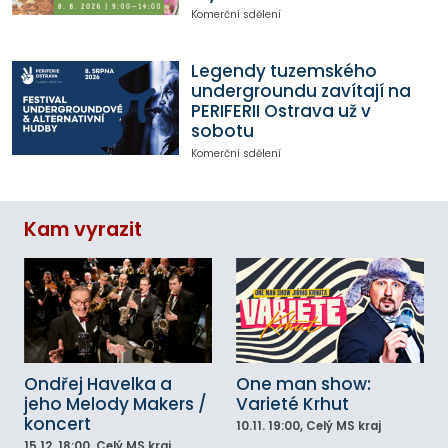
Komerční sdělení
Legendy tuzemského
undergroundu zavítají na
PERIFERII Ostrava už v
sobotu
Komerční sdělení
Kam vyrazit
Ondřej Havelka a
One man show:
jeho Melody Makers /
Varieté Krhut
koncert
10.11.
19:00
, Celý MS kraj
15.12.
18:00
, Celý MS kraj