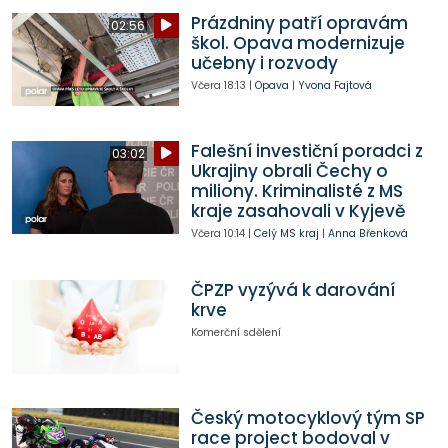
Prázdniny patří opravám
02:56
škol. Opava modernizuje
učebny i rozvody
Včera
18:13
|
Opava
|
Yvona Fajtová
Falešní investiční poradci z
03:02
Ukrajiny obrali Čechy o
miliony. Kriminalisté z MS
kraje zasahovali v Kyjevě
Včera
10:14
|
Celý MS kraj
|
Anna Břenková
ČPZP vyzývá k darování
krve
Komerční sdělení
Český motocyklový tým SP
race project bodoval v