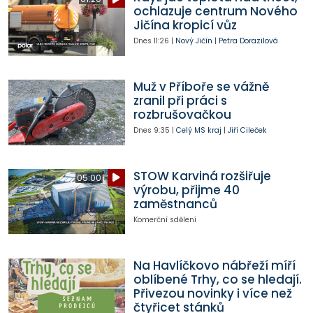
ochlazuje centrum Nového
Jičína kropicí vůz
Dnes
11:26
|
Nový Jičín
|
Petra Dorazilová
Muž v Příboře se vážně
zranil při práci s
rozbrušovačkou
Dnes
9:35
|
Celý MS kraj
|
Jiří Cileček
STOW Karviná rozšiřuje
05:00
výrobu, přijme 40
zaměstnanců
Komerční sdělení
Na Havlíčkovo nábřeží míří
oblíbené Trhy, co se hledají.
Přivezou novinky i více než
čtyřicet stánků