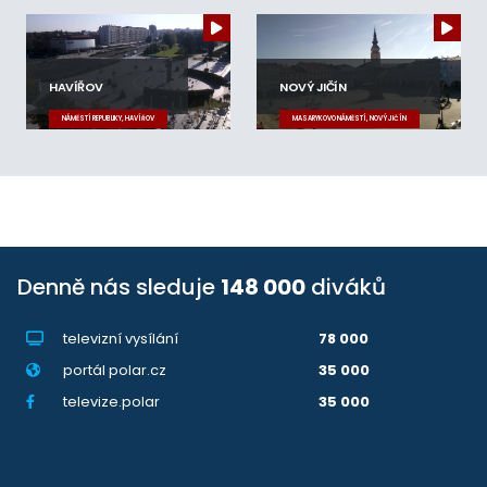
HAVÍŘOV
NOVÝ JIČÍN
NÁMĚSTÍ REPUBLIKY, HAVÍŘOV
MASARYKOVO NÁMĚSTÍ, NOVÝ JIČÍN
Denně nás sleduje
148 000
diváků
televizní vysílání
78 000
portál polar.cz
35 000
televize.polar
35 000