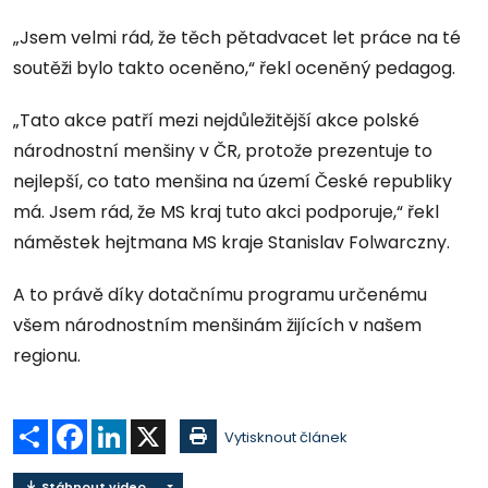
„Jsem velmi rád, že těch pětadvacet let práce na té
soutěži bylo takto oceněno,“ řekl oceněný pedagog.
„Tato akce patří mezi nejdůležitější akce polské
národnostní menšiny v ČR, protože prezentuje to
nejlepší, co tato menšina na území České republiky
má. Jsem rád, že MS kraj tuto akci podporuje,“ řekl
náměstek hejtmana MS kraje Stanislav Folwarczny.
A to právě díky dotačnímu programu určenému
všem národnostním menšinám žijících v našem
regionu.
Sdílet
Facebook
LinkedIn
X
Vytisknout článek
Stáhnout video