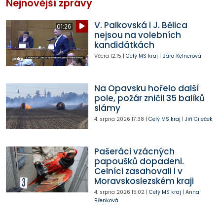
Nejnovější zprávy
V. Palkovská i J. Bělica
01:26
nejsou na volebních
kandidátkách
Včera
12:15
|
Celý MS kraj
|
Bára Kelnerová
Na Opavsku hořelo další
pole, požár zničil 35 balíků
slámy
4. srpna 2026
17:38
|
Celý MS kraj
|
Jiří Cileček
Pašeráci vzácných
papoušků dopadeni.
Celníci zasahovali i v
Moravskoslezském kraji
4. srpna 2026
15:02
|
Celý MS kraj
|
Anna
Břenková