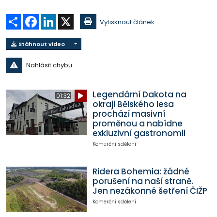
Sdílet
Facebook
LinkedIn
X
Vytisknout článek
Stáhnout video
Nahlásit chybu
Legendární Dakota na
01:32
okraji Bělského lesa
prochází masivní
proměnou a nabídne
exkluzivní gastronomii
Komerční sdělení
Ridera Bohemia: žádné
porušení na naší straně.
Jen nezákonné šetření ČIŽP
Komerční sdělení