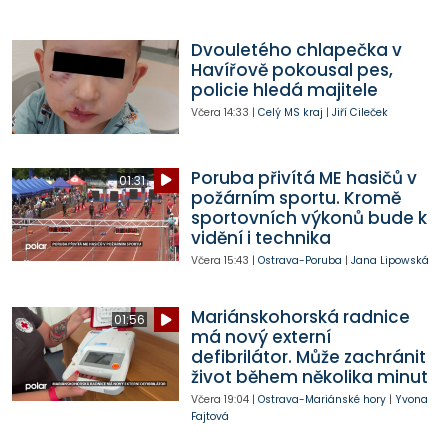
Dvouletého chlapečka v
Havířově pokousal pes,
policie hledá majitele
Včera
14:33
|
Celý MS kraj
|
Jiří Cileček
Poruba přivítá ME hasičů v
01:31
požárním sportu. Kromě
sportovních výkonů bude k
vidění i technika
Včera
15:43
|
Ostrava-Poruba
|
Jana Lipowská
Mariánskohorská radnice
01:56
má nový externí
defibrilátor. Může zachránit
život během několika minut
Včera
19:04
|
Ostrava-Mariánské hory
|
Yvona
Fajtová