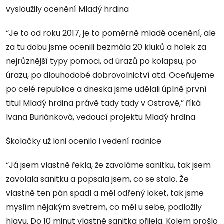
vysloužily ocenění Mladý hrdina
“Je to od roku 2017, je to poměrně mladé ocenění, ale
za tu dobu jsme ocenili bezmála 20 kluků a holek za
nejrůznější typy pomoci, od úrazů po kolapsu, po
úrazu, po dlouhodobé dobrovolnictví atd. Oceňujeme
po celé republice a dneska jsme udělali úplně první
titul Mladý hrdina právě tady tady v Ostravě,” říká
Ivana Buriánková, vedoucí projektu Mladý hrdina
Školačky už loni ocenilo i vedení radnice
“Já jsem vlastně řekla, že zavoláme sanitku, tak jsem
zavolala sanitku a popsala jsem, co se stalo. Že
vlastně ten pán spadl a měl odřený loket, tak jsme
myslím nějakým svetrem, co měl u sebe, podložily
hlavu. Do 10 minut vlastně sanitka přijela. Kolem prošlo