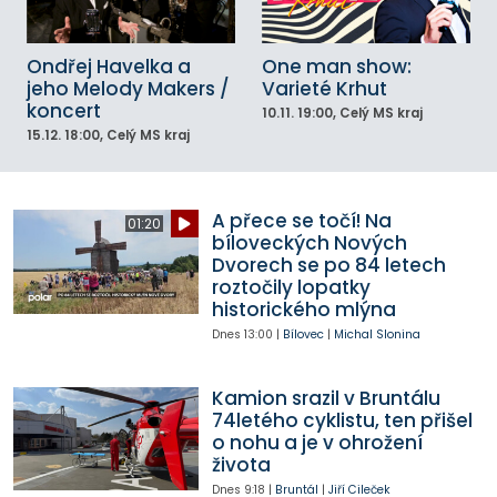
Ondřej Havelka a
One man show:
jeho Melody Makers /
Varieté Krhut
koncert
10.11.
19:00
, Celý MS kraj
15.12.
18:00
, Celý MS kraj
A přece se točí! Na
01:20
bíloveckých Nových
Dvorech se po 84 letech
roztočily lopatky
historického mlýna
Dnes
13:00
|
Bílovec
|
Michal Slonina
Kamion srazil v Bruntálu
74letého cyklistu, ten přišel
o nohu a je v ohrožení
života
Dnes
9:18
|
Bruntál
|
Jiří Cileček