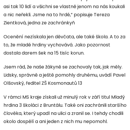
asi tak 10 lidí a všichni se vlastně jenom na nás koukali
a nic neřekli. Jsme na to hrdé,” popisuje Tereza
Zientková, jedna ze zachránkyň
Ocenění nezískala jen děvčata, ale také škola. A to za
to, že mladé hrdiny vychovává. Jako pozornost
dostala darem šek na 15 tisíc korun.
Jsem rád, že naše žákyně se zachovaly tak, jak měly.
Lidsky, správně a ještě pomohly druhému, uvádí Pavel
Olšovský, ředitel ZŠ Kosmonautů 13
V rámci MS kraje získali už minulý rok v září titul Mladý
hrdina 3 školáci z Bruntálu. Také oni zachránili staršího
člověka, který upadl na ulici a zranil se. I tehdy chodili
okolo dospělí a ani jeden z nich mu nepomohl.