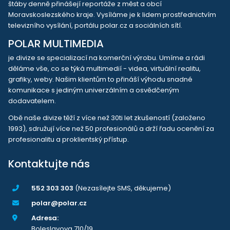
štáby denně přinášejí reportáže z měst a obcí
Moravskoslezského kraje. Vysíláme je k lidem prostřednictvím
televizního vysílání, portálu polar.cz a sociálních sítí.
POLAR MULTIMEDIA
je divize se specializací na komerční výrobu. Umíme a rádi
děláme vše, co se týká multimedií - videa, virtuální realitu,
grafiky, weby. Našim klientům to přináší výhodu snadné
komunikace s jediným univerzálním a osvědčeným
dodavatelem.
Obě naše divize těží z více než 30ti let zkušeností (založeno
1993), sdružují více než 50 profesionálů a drží řadu ocenění za
profesionalitu a proklientský přístup.
Kontaktujte nás
552 303 303
(Nezasílejte SMS, děkujeme)
polar@polar.cz
Adresa:
Boleslavova 710/19