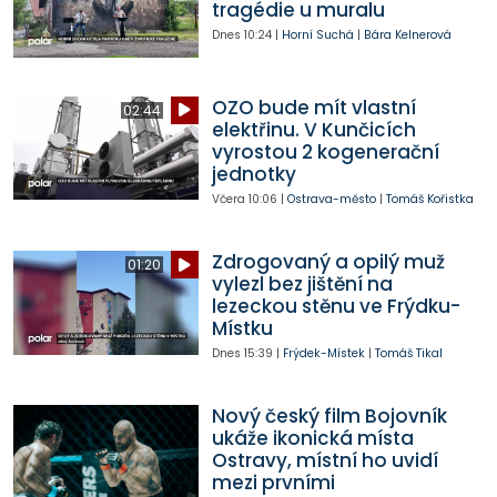
tragédie u muralu
Dnes
10:24
|
Horní Suchá
|
Bára Kelnerová
OZO bude mít vlastní
02:44
elektřinu. V Kunčicích
vyrostou 2 kogenerační
jednotky
Včera
10:06
|
Ostrava-město
|
Tomáš Kořistka
Zdrogovaný a opilý muž
01:20
vylezl bez jištění na
lezeckou stěnu ve Frýdku-
Místku
Dnes
15:39
|
Frýdek-Místek
|
Tomáš Tikal
Nový český film Bojovník
ukáže ikonická místa
Ostravy, místní ho uvidí
mezi prvními