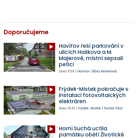
Doporučujeme
Havířov řeší parkování v
02:38
ulicích Haškova a M.
Majerové, místní sepsali
petici
Dnes
11:56
|
Havířov
|
Bára Kelnerová
Frýdek-Místek pokračuje v
02:53
instalaci fotovoltaických
elektráren
Dnes
15:43
|
Frýdek-Místek
|
Tomáš Tikal
Horní Suchá uctila
01:37
památku obětí Životické