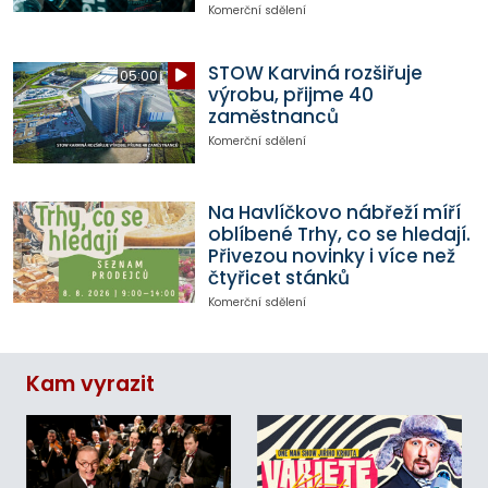
Komerční sdělení
STOW Karviná rozšiřuje
05:00
výrobu, přijme 40
zaměstnanců
Komerční sdělení
Na Havlíčkovo nábřeží míří
oblíbené Trhy, co se hledají.
Přivezou novinky i více než
čtyřicet stánků
Komerční sdělení
Kam vyrazit