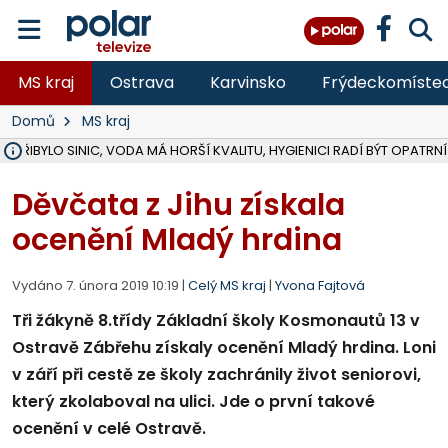
MS kraj
Ostrava
Karvinsko
Frýdeckomíste
Domů
MS kraj
Ě PŘIBYLO SINIC, VODA MÁ HORŠÍ KVALITU, HYGIENICI RADÍ BÝT OPATRNÍ
ÚOHS DAL ZÁTORU POKUTU 100 000 ZA CHYBY V ZAKÁZCE NA OBN
AREÁL LODIČEK V KARVINÉ SE PŘIPRAVUJE NA VELKOU REKONSTRUKC
KARVINÁ ZNÁ BUDOUCÍ PODOBU AREÁLU LODIČKY V PARKU BOŽEN
CYKLISTU (74) SRAZIL V BRUNTÁLU KAMION, JE V OHROŽENÍ ŽIVOTA,
POLICIE HLEDÁ PŘÍPADNÉ SVĚDKY, KTEŘÍ POMŮŽOU OBJASNIT PRŮ
RADNÍ OSTRAVY A POSLANKYNĚ A. HOFFMANNOVÁ ZA PIRÁTY PODA
NA POSTUP MINISTERSTVA ŽIVOTNÍHO PROSTŘEDÍ V KAUZE HALDY 
MUŽ V PŘÍBOŘE SE VÁŽNĚ ZRANIL PŘI PRÁCI S ROZBRUŠOVAČKOU, I
SLEZSKÁ OSTRAVA PŘIPRAVUJE PROJEKTOVOU DOKUMENTACI PRO 
PODEZŘELÝ BALÍČEK ZASTAVIL PROVOZ NA NÁDRAŽÍ VE F-M, ČEKÁ 
CHLAPEČKA (2) V HAVÍŘOVĚ POKOUSAL PES, POLICIE HLEDÁ MAJITEL
MS KRAJ VYBUDUJE ZA 40 MILIONŮ V JABLUNKOVĚ NOVÝ MOST PŘES O
FOTBALISTA LAURI LAINE SE VRACÍ Z BANÍKU OSTRAVA NA PŮL ROK
F-M DOKONČIL VOLNOČASOVÝ AREÁL RIVKA PARK ZA 62 MILIONŮ,
Děvčata z Jihu získala
ocenění Mladý hrdina
Vydáno 7. února 2019 10:19 |
Celý MS kraj
|
Yvona Fajtová
Tři žákyně 8.třídy Základní školy Kosmonautů 13 v
Ostravě Zábřehu získaly ocenění Mladý hrdina. Loni
v září při cestě ze školy zachránily život seniorovi,
který zkolaboval na ulici. Jde o první takové
ocenění v celé Ostravě.