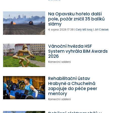
Na Opavsku hořelo další
pole, požár zničil 35 balíků
slámy
4. srpna 2026
17:38
|
Celý MS kraj
|
Jiří Cileček
Vánoční hvězda HSF
System vyhrála BIM Awards
2026
Komerční sdělení
Rehabilitační ústav
Hrabyně a Chuchelná
zapojuje do péče peer
mentory
Komerční sdělení