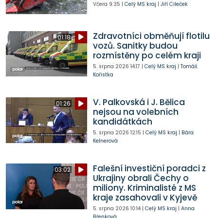
Včera
9:35
|
Celý MS kraj
|
Jiří Cileček
Zdravotníci obměňují flotilu
01:18
vozů. Sanitky budou
rozmístěny po celém kraji
5. srpna 2026
14:17
|
Celý MS kraj
|
Tomáš
Kořistka
V. Palkovská i J. Bělica
01:26
nejsou na volebních
kandidátkách
5. srpna 2026
12:15
|
Celý MS kraj
|
Bára
Kelnerová
Falešní investiční poradci z
03:02
Ukrajiny obrali Čechy o
miliony. Kriminalisté z MS
kraje zasahovali v Kyjevě
5. srpna 2026
10:14
|
Celý MS kraj
|
Anna
Břenková