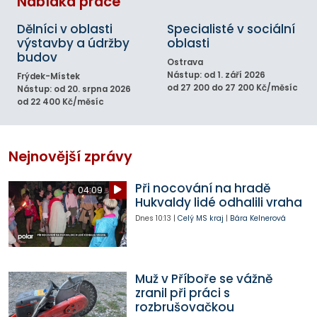
Nabídka práce
Dělníci v oblasti
Specialisté v sociální
výstavby a údržby
oblasti
budov
Ostrava
Nástup: od 1. září 2026
Frýdek-Místek
od 27 200 do 27 200 Kč/měsíc
Nástup: od 20. srpna 2026
od 22 400 Kč/měsíc
Nejnovější zprávy
Při nocování na hradě
04:09
Hukvaldy lidé odhalili vraha
Dnes
10:13
|
Celý MS kraj
|
Bára Kelnerová
Muž v Příboře se vážně
zranil při práci s
rozbrušovačkou