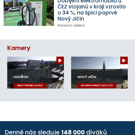
Dobíjení elektromobilů u
ČEZ stojanů v kraji vzrostlo
o 34 %, na špici poprvé
Nový Jičín
Komerční sdělení
Kamery
HAVÍŘOV
NOVÝ JIČÍN
NÁMĚSTÍ REPUBLIKY, HAVÍŘOV
MASARYKOVO NÁMĚSTÍ, NOVÝ JIČÍN
Denně nás sleduje
148 000
diváků