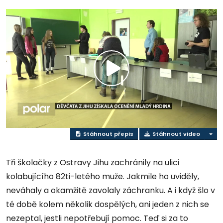
Přehrát
video
Stáhnout přepis
Stáhnout video
Tři školačky z Ostravy Jihu zachránily na ulici
kolabujícího 82ti-letého muže. Jakmile ho uviděly,
neváhaly a okamžitě zavolaly záchranku. A i když šlo v
té době kolem několik dospělých, ani jeden z nich se
nezeptal, jestli nepotřebují pomoc. Teď si za to