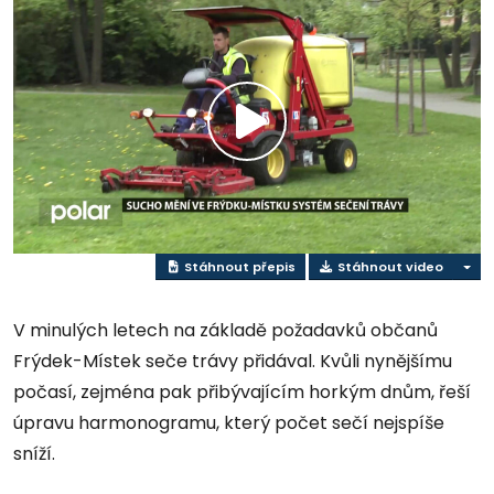
Přehrát
video
Stáhnout přepis
Stáhnout video
V minulých letech na základě požadavků občanů
Frýdek-Místek seče trávy přidával. Kvůli nynějšímu
počasí, zejména pak přibývajícím horkým dnům, řeší
úpravu harmonogramu, který počet sečí nejspíše
sníží.