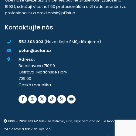
Obě naše divize těží z více než 30ti let zkušeností (založeno
1993), sdružují více než 50 profesionálů a drží řadu ocenění za
profesionalitu a proklientský přístup.
Kontaktujte nás
552 303 303
(Nezasílejte SMS, děkujeme)
polar@polar.cz
Adresa:
Boleslavova 710/19
Ostrava-Mariánské Hory
709 00
Česká republika
1993 - 2026 POLAR televize Ostrava, s.r.o., orgánem dohledu je Rada pro
rozhlasové a televizní vysílání.