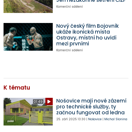
Jen nezákonné šetření ČIŽP
Komerční sdělení
Nový český film Bojovník
ukáže ikonická místa
Ostravy, místní ho uvidí
mezi prvními
Komerční sdělení
K tématu
Nošovice mají nové zázemí
01:49
pro technické služby, ty
začnou fungovat od ledna
25. září 2025
13:30
|
Nošovice
|
Michal Slonina