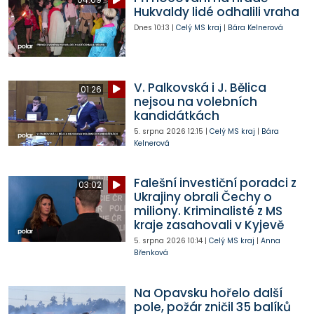
Hukvaldy lidé odhalili vraha
Dnes
10:13
|
Celý MS kraj
|
Bára Kelnerová
V. Palkovská i J. Bělica
01:26
nejsou na volebních
kandidátkách
5. srpna 2026
12:15
|
Celý MS kraj
|
Bára
Kelnerová
Falešní investiční poradci z
03:02
Ukrajiny obrali Čechy o
miliony. Kriminalisté z MS
kraje zasahovali v Kyjevě
5. srpna 2026
10:14
|
Celý MS kraj
|
Anna
Břenková
Na Opavsku hořelo další
pole, požár zničil 35 balíků