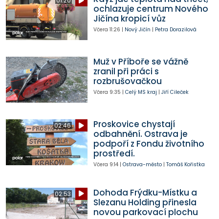
01:20
ochlazuje centrum Nového
Jičína kropicí vůz
Včera
11:26
|
Nový Jičín
|
Petra Dorazilová
Muž v Příboře se vážně
zranil při práci s
rozbrušovačkou
Včera
9:35
|
Celý MS kraj
|
Jiří Cileček
Proskovice chystají
02:46
odbahnění. Ostrava je
podpoří z Fondu životního
prostředí.
Včera
9:14
|
Ostrava-město
|
Tomáš Kořistka
Dohoda Frýdku-Místku a
02:53
Slezanu Holding přinesla
novou parkovací plochu