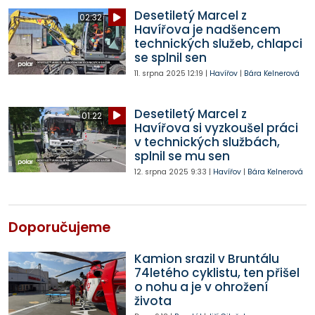
Desetiletý Marcel z
02:32
Havířova je nadšencem
technických služeb, chlapci
se splnil sen
11. srpna 2025
12:19
|
Havířov
|
Bára Kelnerová
Desetiletý Marcel z
01:22
Havířova si vyzkoušel práci
v technických službách,
splnil se mu sen
12. srpna 2025
9:33
|
Havířov
|
Bára Kelnerová
Doporučujeme
Kamion srazil v Bruntálu
74letého cyklistu, ten přišel
o nohu a je v ohrožení
života