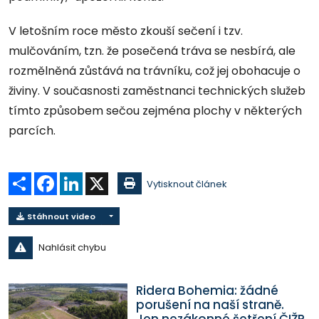
V letošním roce město zkouší sečení i tzv.
mulčováním, tzn. že posečená tráva se nesbírá, ale
rozmělněná zůstává na trávníku, což jej obohacuje o
živiny. V současnosti zaměstnanci technických služeb
tímto způsobem sečou zejména plochy v některých
parcích.
Sdílet
Facebook
LinkedIn
X
Vytisknout článek
Stáhnout video
Nahlásit chybu
Ridera Bohemia: žádné
porušení na naší straně.