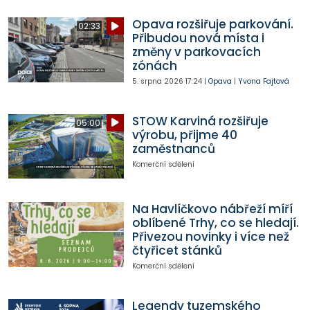
Opava rozšiřuje parkování.
02:33
Přibudou nová místa i
změny v parkovacích
zónách
5. srpna 2026
17:24
|
Opava
|
Yvona Fajtová
STOW Karviná rozšiřuje
05:00
výrobu, přijme 40
zaměstnanců
Komerční sdělení
Na Havlíčkovo nábřeží míří
oblíbené Trhy, co se hledají.
Přivezou novinky i více než
čtyřicet stánků
Komerční sdělení
Legendy tuzemského