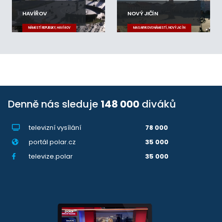
HAVÍŘOV
NOVÝ JIČÍN
NÁMĚSTÍ REPUBLIKY, HAVÍŘOV
MASARYKOVO NÁMĚSTÍ, NOVÝ JIČÍN
Denně nás sleduje
148 000
diváků
televizní vysílání
78 000
portál polar.cz
35 000
televize.polar
35 000