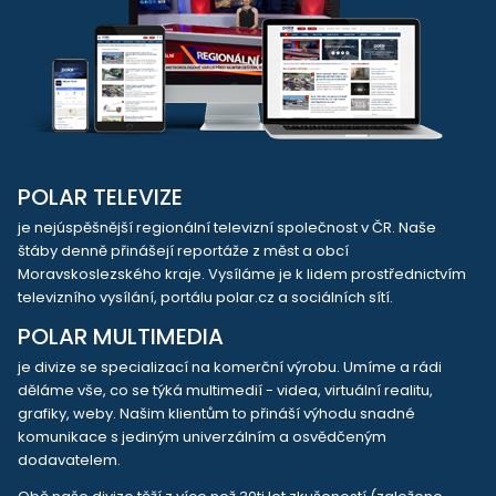
POLAR TELEVIZE
je nejúspěšnější regionální televizní společnost v ČR. Naše
štáby denně přinášejí reportáže z měst a obcí
Moravskoslezského kraje. Vysíláme je k lidem prostřednictvím
televizního vysílání, portálu polar.cz a sociálních sítí.
POLAR MULTIMEDIA
je divize se specializací na komerční výrobu. Umíme a rádi
děláme vše, co se týká multimedií - videa, virtuální realitu,
grafiky, weby. Našim klientům to přináší výhodu snadné
komunikace s jediným univerzálním a osvědčeným
dodavatelem.