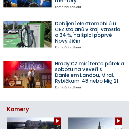
mentory
Komerční sdělení
Dobíjení elektromobilů u
ČEZ stojanů v kraji vzrostlo
o 34 %, na špici poprvé
Nový Jičín
Komerční sdělení
Hrady CZ míří tento pátek a
sobotu na Veveří s
Danielem Landou, Mirai,
Rybičkami 48 nebo Mig 21
Komerční sdělení
Kamery