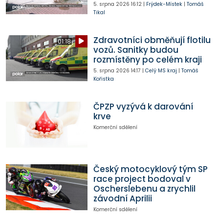
5. srpna 2026
16:12
|
Frýdek-Místek
|
Tomáš
Tikal
Zdravotníci obměňují flotilu
01:18
vozů. Sanitky budou
rozmístěny po celém kraji
5. srpna 2026
14:17
|
Celý MS kraj
|
Tomáš
Kořistka
ČPZP vyzývá k darování
krve
Komerční sdělení
Český motocyklový tým SP
race project bodoval v
Oscherslebenu a zrychlil
závodní Aprilii
Komerční sdělení