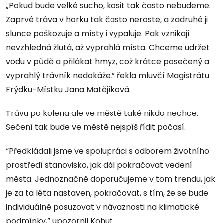
„Pokud bude velké sucho, kosit tak často nebudeme.
Zaprvé tráva v horku tak často neroste, a zadruhé ji
slunce poškozuje a místy i vypaluje. Pak vznikají
nevzhledná žlutá, až vyprahlá místa. Chceme udržet
vodu v půdě a přilákat hmyz, což krátce posečený a
vyprahlý trávník nedokáže,” řekla mluvčí Magistrátu
Frýdku-Místku Jana Matějíková.
Trávu po kolena ale ve městě také nikdo nechce.
Sečení tak bude ve městě nejspíš řídit počasí.
“Předkládali jsme ve spolupráci s odborem životního
prostředí stanovisko, jak dál pokračovat vedení
města. Jednoznačně doporučujeme v tom trendu, jak
je za ta léta nastaven, pokračovat, s tím, že se bude
individuálně posuzovat v návaznosti na klimatické
podmínky,” upozornil Kohut.