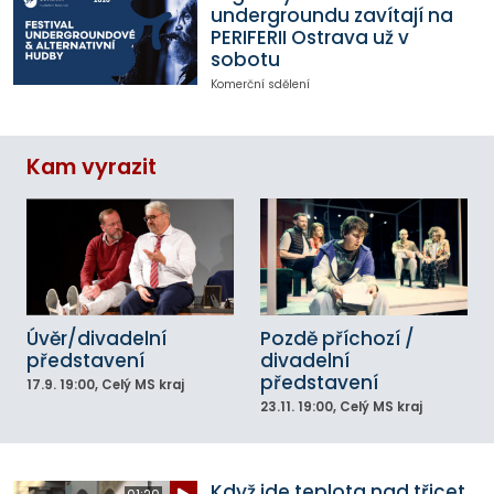
undergroundu zavítají na
PERIFERII Ostrava už v
sobotu
Komerční sdělení
Kam vyrazit
Úvěr/divadelní
Pozdě příchozí /
představení
divadelní
představení
17.9.
19:00
, Celý MS kraj
23.11.
19:00
, Celý MS kraj
Když jde teplota nad třicet,