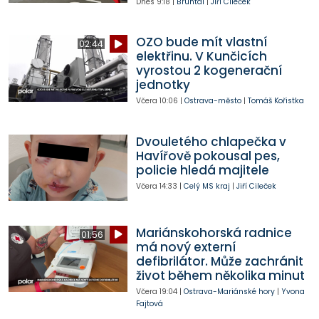
Dnes
9:18
|
Bruntál
|
Jiří Cileček
OZO bude mít vlastní
02:44
elektřinu. V Kunčicích
vyrostou 2 kogenerační
jednotky
Včera
10:06
|
Ostrava-město
|
Tomáš Kořistka
Dvouletého chlapečka v
Havířově pokousal pes,
policie hledá majitele
Včera
14:33
|
Celý MS kraj
|
Jiří Cileček
Mariánskohorská radnice
01:56
má nový externí
defibrilátor. Může zachránit
život během několika minut
Včera
19:04
|
Ostrava-Mariánské hory
|
Yvona
Fajtová