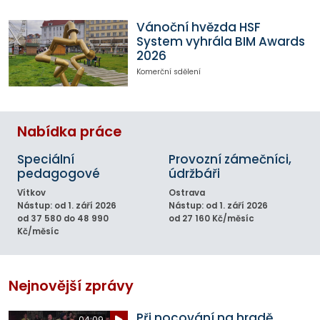
Vánoční hvězda HSF
System vyhrála BIM Awards
2026
Komerční sdělení
Nabídka práce
Speciální
Provozní zámečníci,
pedagogové
údržbáři
Vítkov
Ostrava
Nástup: od 1. září 2026
Nástup: od 1. září 2026
od 37 580 do 48 990
od 27 160 Kč/měsíc
Kč/měsíc
Nejnovější zprávy
Při nocování na hradě
04:09