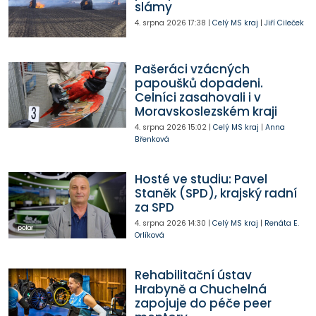
slámy
4. srpna 2026
17:38
|
Celý MS kraj
|
Jiří Cileček
Pašeráci vzácných
papoušků dopadeni.
Celníci zasahovali i v
Moravskoslezském kraji
4. srpna 2026
15:02
|
Celý MS kraj
|
Anna
Břenková
Hosté ve studiu: Pavel
Staněk (SPD), krajský radní
za SPD
4. srpna 2026
14:30
|
Celý MS kraj
|
Renáta E.
Orlíková
Rehabilitační ústav
Hrabyně a Chuchelná
zapojuje do péče peer