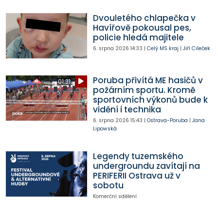
Dvouletého chlapečka v
Havířově pokousal pes,
policie hledá majitele
6. srpna 2026
14:33
|
Celý MS kraj
|
Jiří Cileček
Poruba přivítá ME hasičů v
01:31
požárním sportu. Kromě
sportovních výkonů bude k
vidění i technika
6. srpna 2026
15:43
|
Ostrava-Poruba
|
Jana
Lipowská
Legendy tuzemského
undergroundu zavítají na
PERIFERII Ostrava už v
sobotu
Komerční sdělení