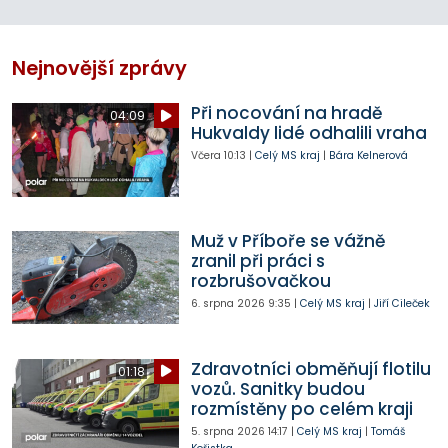
Nejnovější zprávy
Při nocování na hradě
04:09
Hukvaldy lidé odhalili vraha
Včera
10:13
|
Celý MS kraj
|
Bára Kelnerová
Muž v Příboře se vážně
zranil při práci s
rozbrušovačkou
6. srpna 2026
9:35
|
Celý MS kraj
|
Jiří Cileček
Zdravotníci obměňují flotilu
01:18
vozů. Sanitky budou
rozmístěny po celém kraji
5. srpna 2026
14:17
|
Celý MS kraj
|
Tomáš