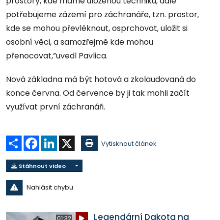
prostory, kde máme uloženou techniku, dále
potřebujeme zázemí pro záchranáře, tzn. prostor,
kde se mohou převléknout, osprchovat, uložit si
osobní věci, a samozřejmě kde mohou
přenocovat,”uvedl Pavlica.
Nová základna má být hotová a zkolaudovaná do
konce června. Od července by ji tak mohli začít
využívat první záchranáři.
Sdílet
Facebook
LinkedIn
X
Vytisknout článek
Stáhnout video
Nahlásit chybu
Legendární Dakota na
01:32