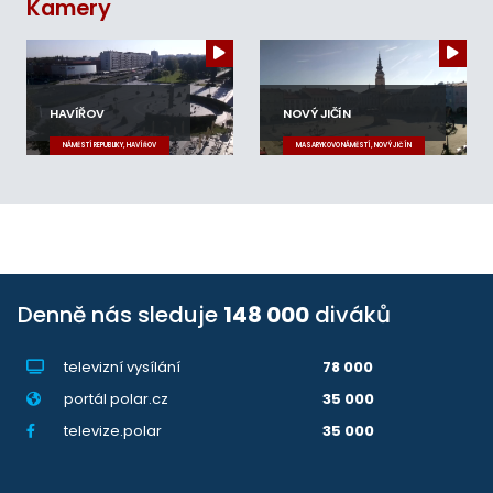
Kamery
HAVÍŘOV
NOVÝ JIČÍN
NÁMĚSTÍ REPUBLIKY, HAVÍŘOV
MASARYKOVO NÁMĚSTÍ, NOVÝ JIČÍN
Denně nás sleduje
148 000
diváků
televizní vysílání
78 000
portál polar.cz
35 000
televize.polar
35 000