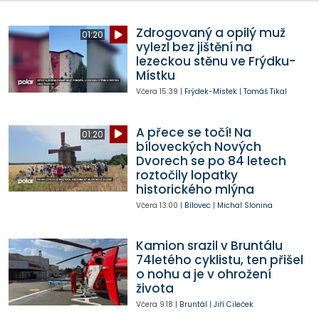
Zdrogovaný a opilý muž
01:20
vylezl bez jištění na
lezeckou stěnu ve Frýdku-
Místku
Včera
15:39
|
Frýdek-Místek
|
Tomáš Tikal
A přece se točí! Na
01:20
bíloveckých Nových
Dvorech se po 84 letech
roztočily lopatky
historického mlýna
Včera
13:00
|
Bílovec
|
Michal Slonina
Kamion srazil v Bruntálu
74letého cyklistu, ten přišel
o nohu a je v ohrožení
života
Včera
9:18
|
Bruntál
|
Jiří Cileček