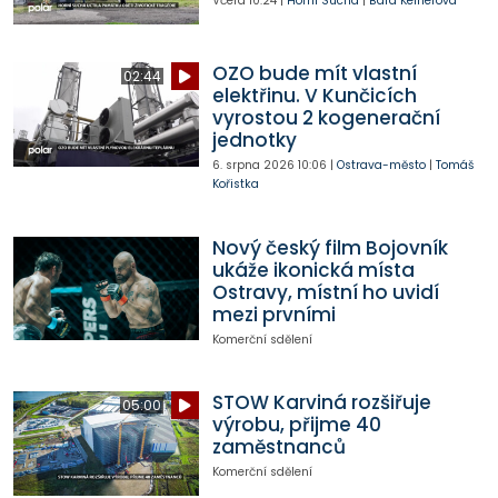
Včera
10:24
|
Horní Suchá
|
Bára Kelnerová
OZO bude mít vlastní
02:44
elektřinu. V Kunčicích
vyrostou 2 kogenerační
jednotky
6. srpna 2026
10:06
|
Ostrava-město
|
Tomáš
Kořistka
Nový český film Bojovník
ukáže ikonická místa
Ostravy, místní ho uvidí
mezi prvními
Komerční sdělení
STOW Karviná rozšiřuje
05:00
výrobu, přijme 40
zaměstnanců
Komerční sdělení