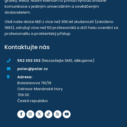
grafiky, weby. Našim klientům to přináší výhodu snadné
komunikace s jediným univerzálním a osvědčeným
dodavatelem.
Obě naše divize těží z více než 30ti let zkušeností (založeno
1993), sdružují více než 50 profesionálů a drží řadu ocenění za
profesionalitu a proklientský přístup.
Kontaktujte nás
552 303 303
(Nezasílejte SMS, děkujeme)
polar@polar.cz
Adresa:
Boleslavova 710/19
Ostrava-Mariánské Hory
709 00
Česká republika