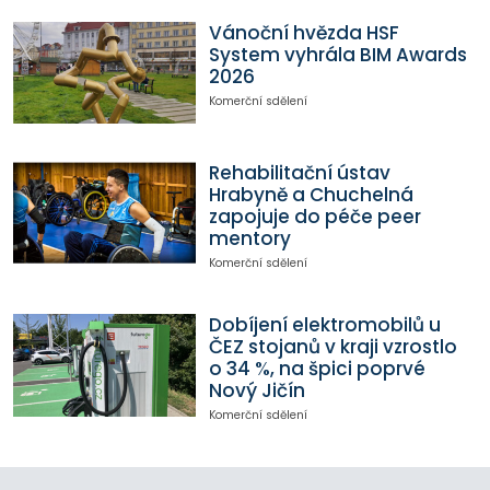
Vánoční hvězda HSF
System vyhrála BIM Awards
2026
Komerční sdělení
Rehabilitační ústav
Hrabyně a Chuchelná
zapojuje do péče peer
mentory
Komerční sdělení
Dobíjení elektromobilů u
ČEZ stojanů v kraji vzrostlo
o 34 %, na špici poprvé
Nový Jičín
Komerční sdělení