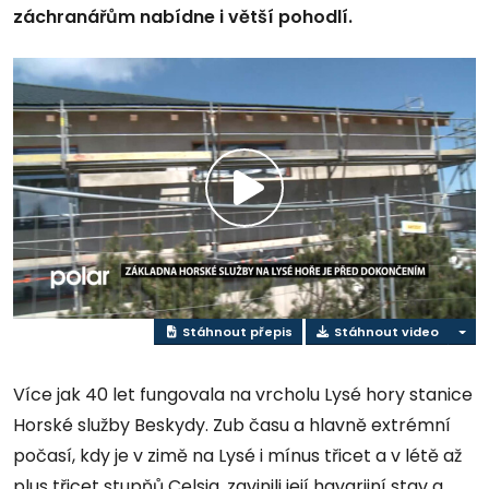
záchranářům nabídne i větší pohodlí.
Přehrát
video
Stáhnout přepis
Stáhnout video
Více jak 40 let fungovala na vrcholu Lysé hory stanice
Horské služby Beskydy. Zub času a hlavně extrémní
počasí, kdy je v zimě na Lysé i mínus třicet a v létě až
plus třicet stupňů Celsia, zavinili její havarijní stav a