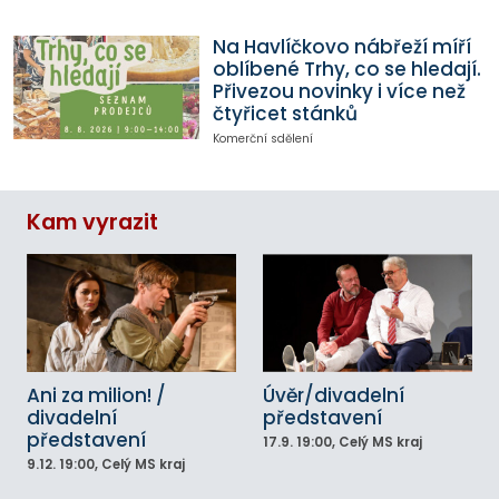
Na Havlíčkovo nábřeží míří
oblíbené Trhy, co se hledají.
Přivezou novinky i více než
čtyřicet stánků
Komerční sdělení
Kam vyrazit
Ani za milion! /
Úvěr/divadelní
divadelní
představení
představení
17.9.
19:00
, Celý MS kraj
9.12.
19:00
, Celý MS kraj