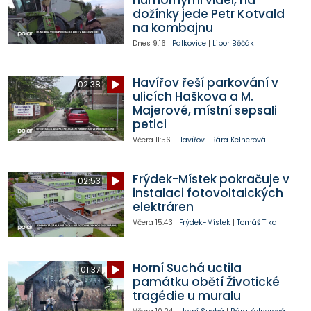
dožínky jede Petr Kotvald
na kombajnu
Dnes
9:16
|
Palkovice
|
Libor Běčák
Havířov řeší parkování v
02:38
ulicích Haškova a M.
Majerové, místní sepsali
petici
Včera
11:56
|
Havířov
|
Bára Kelnerová
Frýdek-Místek pokračuje v
02:53
instalaci fotovoltaických
elektráren
Včera
15:43
|
Frýdek-Místek
|
Tomáš Tikal
Horní Suchá uctila
01:37
památku obětí Životické
tragédie u muralu