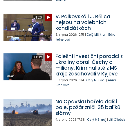
Kořistka
V. Palkovská i J. Bělica
01:26
nejsou na volebních
kandidátkách
5. srpna 2026
12:15
|
Celý MS kraj
|
Bára
Kelnerová
Falešní investiční poradci z
03:02
Ukrajiny obrali Čechy o
miliony. Kriminalisté z MS
kraje zasahovali v Kyjevě
5. srpna 2026
10:14
|
Celý MS kraj
|
Anna
Břenková
Na Opavsku hořelo další
pole, požár zničil 35 balíků
slámy
4. srpna 2026
17:38
|
Celý MS kraj
|
Jiří Cileček