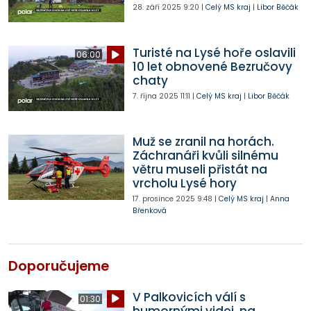
28. září 2025
9:20
|
Celý MS kraj
|
Libor Běčák
Turisté na Lysé hoře oslavili
06:00
10 let obnovené Bezručovy
chaty
7. října 2025
11:11
|
Celý MS kraj
|
Libor Běčák
Muž se zranil na horách.
Záchranáři kvůli silnému
větru museli přistát na
vrcholu Lysé hory
17. prosince 2025
9:48
|
Celý MS kraj
|
Anna
Břenková
Doporučujeme
V Palkovicích válí s
01:30
humornými videi, na