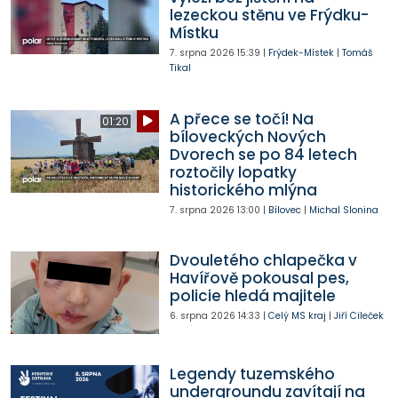
lezeckou stěnu ve Frýdku-
Místku
7. srpna 2026
15:39
|
Frýdek-Místek
|
Tomáš
Tikal
A přece se točí! Na
01:20
bíloveckých Nových
Dvorech se po 84 letech
roztočily lopatky
historického mlýna
7. srpna 2026
13:00
|
Bílovec
|
Michal Slonina
Dvouletého chlapečka v
Havířově pokousal pes,
policie hledá majitele
6. srpna 2026
14:33
|
Celý MS kraj
|
Jiří Cileček
Legendy tuzemského
undergroundu zavítají na