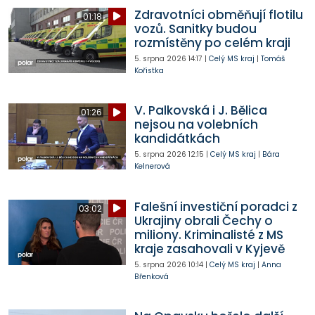
Zdravotníci obměňují flotilu
01:18
vozů. Sanitky budou
rozmístěny po celém kraji
5. srpna 2026
14:17
|
Celý MS kraj
|
Tomáš
Kořistka
V. Palkovská i J. Bělica
01:26
nejsou na volebních
kandidátkách
5. srpna 2026
12:15
|
Celý MS kraj
|
Bára
Kelnerová
Falešní investiční poradci z
03:02
Ukrajiny obrali Čechy o
miliony. Kriminalisté z MS
kraje zasahovali v Kyjevě
5. srpna 2026
10:14
|
Celý MS kraj
|
Anna
Břenková