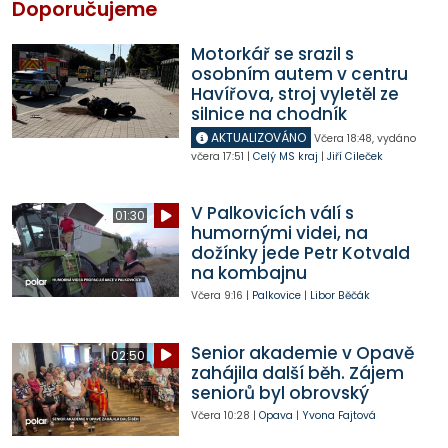
Doporučujeme
Motorkář se srazil s
osobním autem v centru
Havířova, stroj vyletěl ze
silnice na chodník
AKTUALIZOVÁNO
Včera
18:48
,
vydáno
včera
17:51
|
Celý MS kraj
|
Jiří Cileček
V Palkovicích válí s
01:30
humornými videi, na
dožínky jede Petr Kotvald
na kombajnu
Včera
9:16
|
Palkovice
|
Libor Běčák
Senior akademie v Opavě
02:50
zahájila další běh. Zájem
seniorů byl obrovský
Včera
10:28
|
Opava
|
Yvona Fajtová