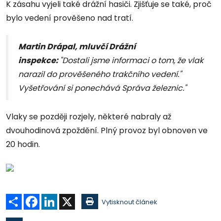
K zásahu vyjeli také drážní hasiči. Zjišťuje se také, proč
bylo vedení prověšeno nad tratí.
Martin Drápal, mluvčí Drážní
inspekce:
"Dostali jsme informaci o tom, že vlak
narazil do prověšeného trakčního vedení."
Vyšetřování si ponechává Správa železnic."
Vlaky se později rozjely, některé nabraly až
dvouhodinová zpoždění. Plný provoz byl obnoven ve
20 hodin.
Sdílet
Facebook
LinkedIn
X
Vytisknout článek