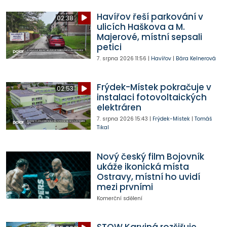
Havířov řeší parkování v
02:38
ulicích Haškova a M.
Majerové, místní sepsali
petici
7. srpna 2026
11:56
|
Havířov
|
Bára Kelnerová
Frýdek-Místek pokračuje v
02:53
instalaci fotovoltaických
elektráren
7. srpna 2026
15:43
|
Frýdek-Místek
|
Tomáš
Tikal
Nový český film Bojovník
ukáže ikonická místa
Ostravy, místní ho uvidí
mezi prvními
Komerční sdělení
STOW Karviná rozšiřuje