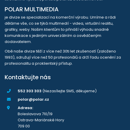
POLAR MULTIMEDIA
je divize se specializací na komerční výrobu. Umíme a rádi
děláme vše, co se týká multimedií - videa, virtuální realitu,
grafiky, weby. Našim klientům to přináší výhodu snadné
komunikace s jediným univerzálním a osvědčeným
dodavatelem.
Obě naše divize těží z více než 30ti let zkušeností (založeno
1993), sdružují více než 50 profesionálů a drží řadu ocenění za
profesionalitu a proklientský přístup.
Kontaktujte nás
552 303 303
(Nezasílejte SMS, děkujeme)
polar@polar.cz
Adresa:
Boleslavova 710/19
Ostrava-Mariánské Hory
709 00