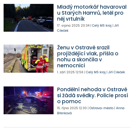
Mladý motorkář havaroval
u Starých Hamrů, letěl pro
něj vrtulník
17. srpna 2025
20:34
|
Celý MS kraj
|
Jiří
Cileček
Ženu v Ostravě srazil
projíždějící vlak, přišla o
nohu a skončila v
nemocnici
1. září 2025
12:56
|
Celý MS kraj
|
Jiří Cileček
Pondělní nehoda v Ostravě
si žádá svědky. Policie prosí
o pomoc
15. října 2025
12:30
|
Ostrava-město
|
Anna
Břenková