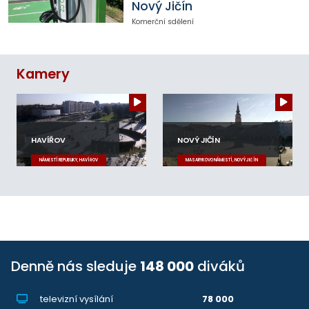
Nový Jičín
Komerční sdělení
Kamery
HAVÍŘOV
NOVÝ JIČÍN
NÁMĚSTÍ REPUBLIKY, HAVÍŘOV
MASARYKOVO NÁMĚSTÍ, NOVÝ JIČÍN
Denně nás sleduje
148 000
diváků
televizní vysílání
78 000