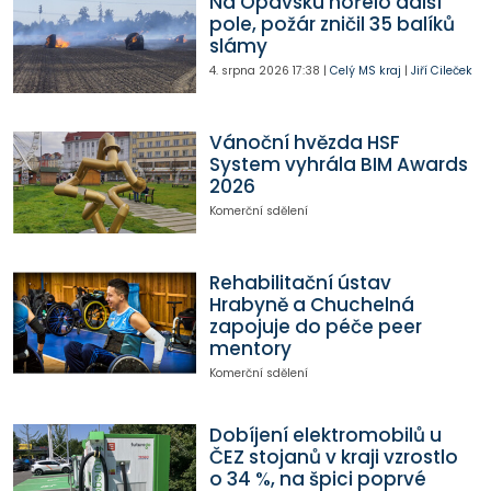
Na Opavsku hořelo další
pole, požár zničil 35 balíků
slámy
4. srpna 2026
17:38
|
Celý MS kraj
|
Jiří Cileček
Vánoční hvězda HSF
System vyhrála BIM Awards
2026
Komerční sdělení
Rehabilitační ústav
Hrabyně a Chuchelná
zapojuje do péče peer
mentory
Komerční sdělení
Dobíjení elektromobilů u
ČEZ stojanů v kraji vzrostlo
o 34 %, na špici poprvé