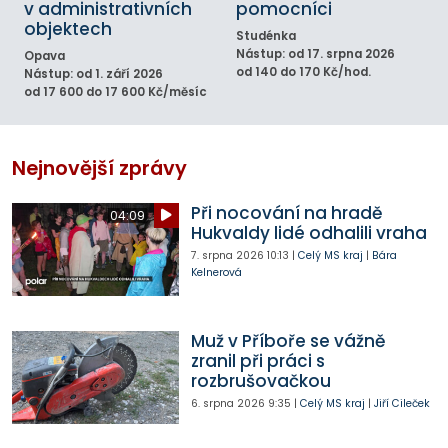
v administrativních
pomocníci
objektech
Studénka
Nástup: od 17. srpna 2026
Opava
od 140 do 170 Kč/hod.
Nástup: od 1. září 2026
od 17 600 do 17 600 Kč/měsíc
Nejnovější zprávy
Při nocování na hradě
04:09
Hukvaldy lidé odhalili vraha
7. srpna 2026
10:13
|
Celý MS kraj
|
Bára
Kelnerová
Muž v Příboře se vážně
zranil při práci s
rozbrušovačkou
6. srpna 2026
9:35
|
Celý MS kraj
|
Jiří Cileček