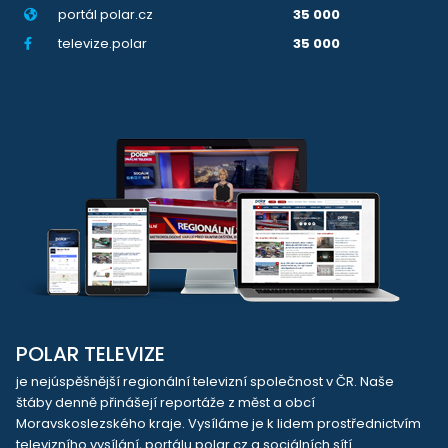
portál polar.cz
35 000
televize.polar
35 000
POLAR TELEVIZE
je nejúspěšnější regionální televizní společnost v ČR. Naše
štáby denně přinášejí reportáže z měst a obcí
Moravskoslezského kraje. Vysíláme je k lidem prostřednictvím
televizního vysílání, portálu polar.cz a sociálních sítí.