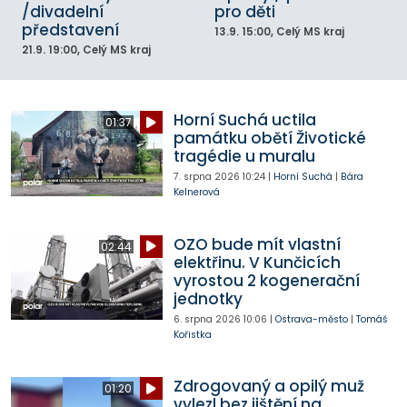
/divadelní
pro děti
představení
13.9.
15:00
, Celý MS kraj
21.9.
19:00
, Celý MS kraj
Horní Suchá uctila
01:37
památku obětí Životické
tragédie u muralu
7. srpna 2026
10:24
|
Horní Suchá
|
Bára
Kelnerová
OZO bude mít vlastní
02:44
elektřinu. V Kunčicích
vyrostou 2 kogenerační
jednotky
6. srpna 2026
10:06
|
Ostrava-město
|
Tomáš
Kořistka
Zdrogovaný a opilý muž
01:20
vylezl bez jištění na