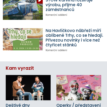
05:00
výrobu, přijme 40
zaměstnanců
Komerční sdělení
Na Havlíčkovo nábřeží míří
oblíbené Trhy, co se hledají.
Přivezou novinky i více než
čtyřicet stánků
Komerční sdělení
Kam vyrazit
Deštivé dny
Operky / představení