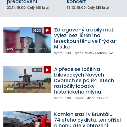
představení
koncert
23.11.
19:00
, Celý MS kraj
15.12.
18:00
, Celý MS kraj
Zdrogovaný a opilý muž
01:20
vylezl bez jištění na
lezeckou stěnu ve Frýdku-
Místku
Včera
15:39
|
Frýdek-Místek
|
Tomáš Tikal
A přece se točí! Na
01:20
bíloveckých Nových
Dvorech se po 84 letech
roztočily lopatky
historického mlýna
Včera
13:00
|
Bílovec
|
Michal Slonina
Kamion srazil v Bruntálu
74letého cyklistu, ten přišel
o nohu a je v ohrožení