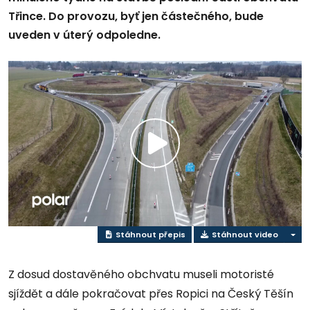
Třince. Do provozu, byť jen částečného, bude
uveden v úterý odpoledne.
Přehrát
video
Stáhnout přepis
Stáhnout video
Z dosud dostavěného obchvatu museli motoristé
sjíždět a dále pokračovat přes Ropici na Český Těšín