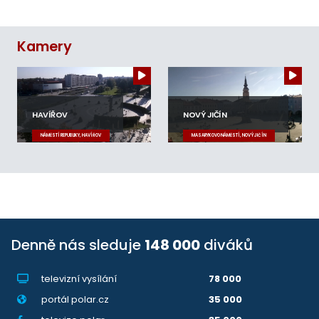
Kamery
HAVÍŘOV
NOVÝ JIČÍN
NÁMĚSTÍ REPUBLIKY, HAVÍŘOV
MASARYKOVO NÁMĚSTÍ, NOVÝ JIČÍN
Denně nás sleduje
148 000
diváků
televizní vysílání
78 000
portál polar.cz
35 000