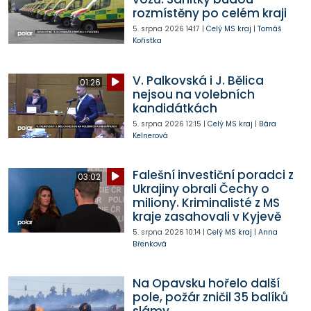
rozmístěny po celém kraji
5. srpna 2026
14:17
|
Celý MS kraj
|
Tomáš
Kořistka
V. Palkovská i J. Bělica
01:26
nejsou na volebních
kandidátkách
5. srpna 2026
12:15
|
Celý MS kraj
|
Bára
Kelnerová
Falešní investiční poradci z
03:02
Ukrajiny obrali Čechy o
miliony. Kriminalisté z MS
kraje zasahovali v Kyjevě
5. srpna 2026
10:14
|
Celý MS kraj
|
Anna
Břenková
Na Opavsku hořelo další
pole, požár zničil 35 balíků