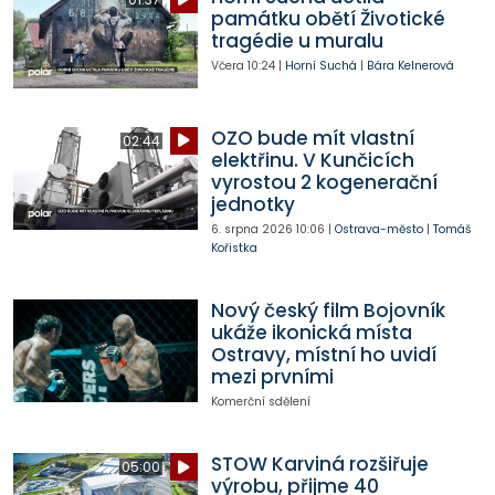
památku obětí Životické
tragédie u muralu
Včera
10:24
|
Horní Suchá
|
Bára Kelnerová
OZO bude mít vlastní
02:44
elektřinu. V Kunčicích
vyrostou 2 kogenerační
jednotky
6. srpna 2026
10:06
|
Ostrava-město
|
Tomáš
Kořistka
Nový český film Bojovník
ukáže ikonická místa
Ostravy, místní ho uvidí
mezi prvními
Komerční sdělení
STOW Karviná rozšiřuje
05:00
výrobu, přijme 40