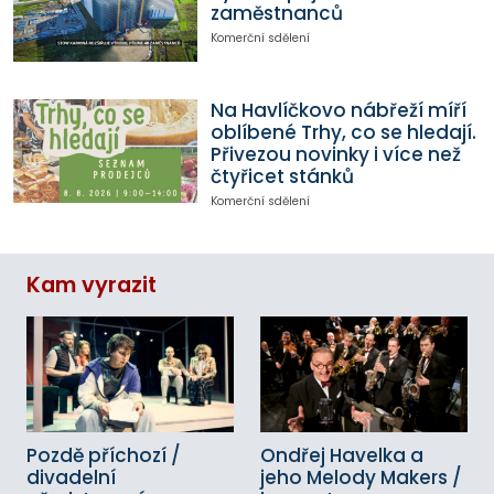
zaměstnanců
Komerční sdělení
Na Havlíčkovo nábřeží míří
oblíbené Trhy, co se hledají.
Přivezou novinky i více než
čtyřicet stánků
Komerční sdělení
Kam vyrazit
Pozdě příchozí /
Ondřej Havelka a
divadelní
jeho Melody Makers /