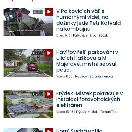
V Palkovicích válí s
01:30
humornými videi, na
dožínky jede Petr Kotvald
na kombajnu
Dnes
9:16
|
Palkovice
|
Libor Běčák
Havířov řeší parkování v
02:38
ulicích Haškova a M.
Majerové, místní sepsali
petici
Včera
11:56
|
Havířov
|
Bára Kelnerová
Frýdek-Místek pokračuje v
02:53
instalaci fotovoltaických
elektráren
Včera
15:43
|
Frýdek-Místek
|
Tomáš Tikal
Horní Suchá uctila
01:37