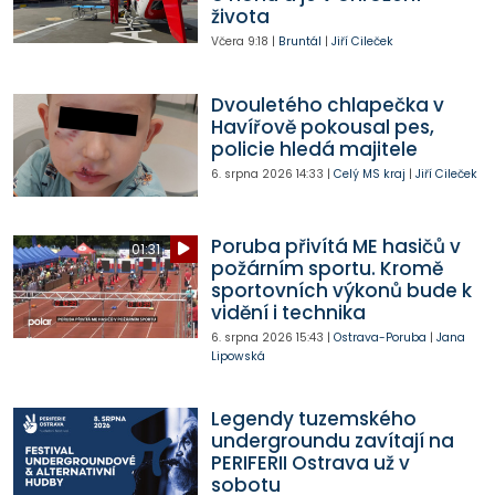
života
Včera
9:18
|
Bruntál
|
Jiří Cileček
Dvouletého chlapečka v
Havířově pokousal pes,
policie hledá majitele
6. srpna 2026
14:33
|
Celý MS kraj
|
Jiří Cileček
Poruba přivítá ME hasičů v
01:31
požárním sportu. Kromě
sportovních výkonů bude k
vidění i technika
6. srpna 2026
15:43
|
Ostrava-Poruba
|
Jana
Lipowská
Legendy tuzemského
undergroundu zavítají na
PERIFERII Ostrava už v
sobotu