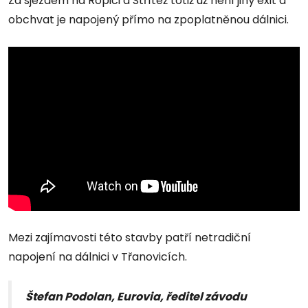
Za sjezdem na Ropici a Střítež totiž už není jiný exit a
obchvat je napojený přímo na zpoplatněnou dálnici.
Mezi zajímavosti této stavby patří netradiční
napojení na dálnici v Třanovicích.
Štefan Podolan, Eurovia, ředitel závodu