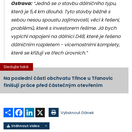
Ostrava:
“Jedná se o stavbu dálničního typu,
která je 5,4 km dlouhá. Tyto stavby běžně s
sebou nesou spoustu zajímavostí, věcí k řešení,
problémů, které s investorem řešíme. Já bych
vypíchl napojení na dálnici D48, které je řešeno
dálničním rozpletem - vícemostními komplety,
které se křižují ve třech úrovních.”
Sledujte také
Na poslední části obchvatu Třince u Třanovic
finišují práce před částečným otevřením
Sdílet
Facebook
LinkedIn
X
Vytisknout článek
Stáhnout video