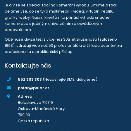
je divize se specializací na komerční výrobu. Umíme a rádi
děláme vše, co se týká multimedií - videa, virtuální realitu,
grafiky, weby. Našim klientům to přináší výhodu snadné
komunikace s jediným univerzálním a osvědčeným
dodavatelem.
Obě naše divize těží z více než 30ti let zkušeností (založeno
1993), sdružují více než 50 profesionálů a drží řadu ocenění za
profesionalitu a proklientský přístup.
Kontaktujte nás
552 303 303
(Nezasílejte SMS, děkujeme)
polar@polar.cz
Adresa:
Boleslavova 710/19
Ostrava-Mariánské Hory
709 00
Česká republika