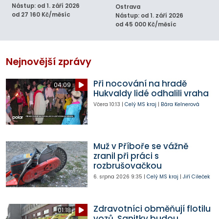
Nástup: od 1. září 2026
Ostrava
od 27 160 Kč/měsíc
Nástup: od 1. září 2026
od 45 000 Kč/měsíc
Nejnovější zprávy
Při nocování na hradě
04:09
Hukvaldy lidé odhalili vraha
Včera
10:13
|
Celý MS kraj
|
Bára Kelnerová
Muž v Příboře se vážně
zranil při práci s
rozbrušovačkou
6. srpna 2026
9:35
|
Celý MS kraj
|
Jiří Cileček
Zdravotníci obměňují flotilu
01:18
vozů. Sanitky budou