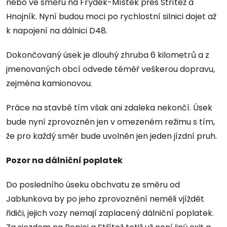
nebo ve směru na Frýdek-Místek přes Střítež a
Hnojník. Nyní budou moci po rychlostní silnici dojet až
k napojení na dálnici D48.
Dokončovaný úsek je dlouhý zhruba 6 kilometrů a z
jmenovaných obcí odvede téměř veškerou dopravu,
zejména kamionovou.
Práce na stavbě tím však ani zdaleka nekončí. Úsek
bude nyní zprovozněn jen v omezeném režimu s tím,
že pro každý směr bude uvolněn jen jeden jízdní pruh.
Pozor na dálniční poplatek
Do posledního úseku obchvatu ze směru od
Jablunkova by po jeho zprovoznění neměli vjíždět
řidiči, jejich vozy nemají zaplacený dálniční poplatek.