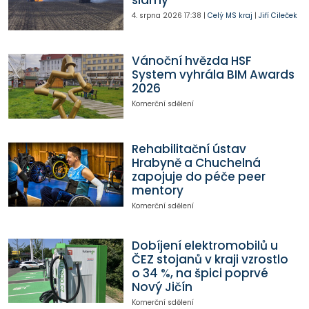
slámy
4. srpna 2026
17:38
|
Celý MS kraj
|
Jiří Cileček
Vánoční hvězda HSF
System vyhrála BIM Awards
2026
Komerční sdělení
Rehabilitační ústav
Hrabyně a Chuchelná
zapojuje do péče peer
mentory
Komerční sdělení
Dobíjení elektromobilů u
ČEZ stojanů v kraji vzrostlo
o 34 %, na špici poprvé
Nový Jičín
Komerční sdělení