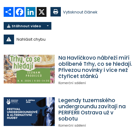
Sdílet
Facebook
LinkedIn
X
Vytisknout článek
Stáhnout video
Nahlásit chybu
Na Havlíčkovo nábřeží míří
oblíbené Trhy, co se hledají.
Přivezou novinky i více než
čtyřicet stánků
Komerční sdělení
Legendy tuzemského
undergroundu zavítají na
PERIFERII Ostrava už v
sobotu
Komerční sdělení