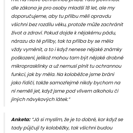
dle zákona je pro osoby mladší 18 let, ale my
doporučujeme, aby tu přilbu měli opravdu
všichni bez rozdílu věku, protože může zachránit
život a zdraví. Pokud dojde k nějakému pádu,
nárazu do té přilby, tak ta přilba by se měla
vždy vyměnit, a to i když nenese nějaké známky
poškození, jelikož mohou tam být nějaké drobné
mikroprasklinky a už nemusí plnit tu ochrannou
funkci, jak by měla. Na koloběžce jsme bráni
jako řidiči, takže samozřejmě nikdy bychom na
ní neměli jet, když jsme pod vlivem alkoholu či
jiných návykových látek.”
Anketa:
“Já si myslím, že je to dobré, kor když se
tady půjčují ty koloběžky, tak všichni budou