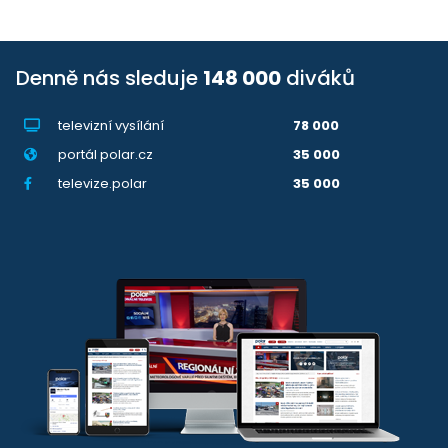
Denně nás sleduje
148 000
diváků
televizní vysílání
78 000
portál polar.cz
35 000
televize.polar
35 000