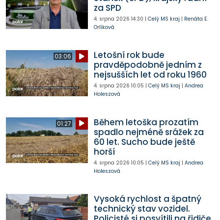
za SPD
4. srpna 2026
14:30
|
Celý MS kraj
|
Renáta E.
Orlíková
Letošní rok bude
03:06
pravděpodobně jedním z
nejsušších let od roku 1960
4. srpna 2026
10:05
|
Celý MS kraj
|
Andrea
Holeszová
Během letoška prozatím
01:27
spadlo nejméně srážek za
60 let. Sucho bude ještě
horší
4. srpna 2026
10:05
|
Celý MS kraj
|
Andrea
Holeszová
Vysoká rychlost a špatný
technický stav vozidel.
Policisté si posvítili na řidiče