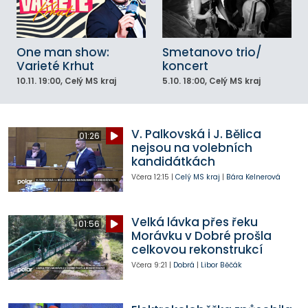
One man show:
Smetanovo trio/
Varieté Krhut
koncert
10.11.
19:00
, Celý MS kraj
5.10.
18:00
, Celý MS kraj
V. Palkovská i J. Bělica
01:26
nejsou na volebních
kandidátkách
Včera
12:15
|
Celý MS kraj
|
Bára Kelnerová
Velká lávka přes řeku
01:56
Morávku v Dobré prošla
celkovou rekonstrukcí
Včera
9:21
|
Dobrá
|
Libor Běčák