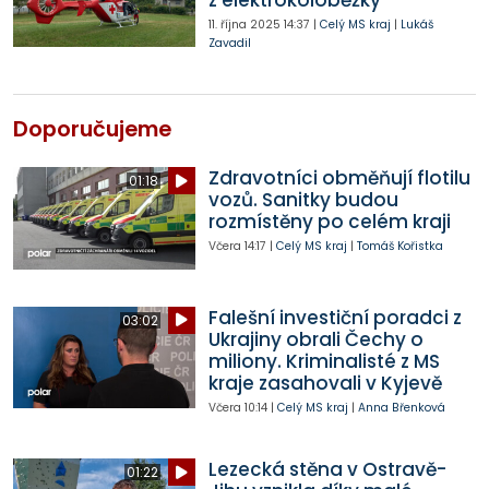
11. října 2025
14:37
|
Celý MS kraj
|
Lukáš
Zavadil
Doporučujeme
Zdravotníci obměňují flotilu
01:18
vozů. Sanitky budou
rozmístěny po celém kraji
Včera
14:17
|
Celý MS kraj
|
Tomáš Kořistka
Falešní investiční poradci z
03:02
Ukrajiny obrali Čechy o
miliony. Kriminalisté z MS
kraje zasahovali v Kyjevě
Včera
10:14
|
Celý MS kraj
|
Anna Břenková
Lezecká stěna v Ostravě-
01:22