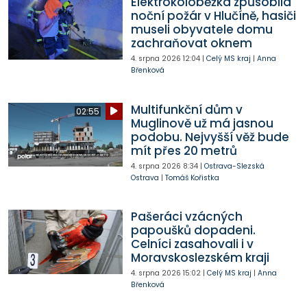
Elektrokoloběžka způsobila
noční požár v Hlučíně, hasiči
museli obyvatele domu
zachraňovat oknem
4. srpna 2026
12:04
|
Celý MS kraj
|
Anna
Břenková
Multifunkční dům v
02:55
Muglinově už má jasnou
podobu. Nejvyšší věž bude
mít přes 20 metrů
4. srpna 2026
8:34
|
Ostrava-Slezská
Ostrava
|
Tomáš Kořistka
Pašeráci vzácných
papoušků dopadeni.
Celníci zasahovali i v
Moravskoslezském kraji
4. srpna 2026
15:02
|
Celý MS kraj
|
Anna
Břenková