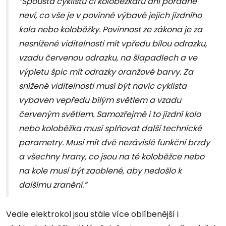
“Spousta cyklistů či koloběžkářů ani pořádně
neví, co vše je v povinné výbavě jejich jízdního
kola nebo koloběžky. Povinnost ze zákona je za
nesnížené viditelnosti mít vpředu bílou odrazku,
vzadu červenou odrazku, na šlapadlech a ve
výpletu špic mít odrazky oranžové barvy. Za
snížené viditelnosti musí být navíc cyklista
vybaven vepředu bílým světlem a vzadu
červeným světlem. Samozřejmě i to jízdní kolo
nebo koloběžka musí splňovat další technické
parametry. Musí mít dvě nezávislé funkční brzdy
a všechny hrany, co jsou na té koloběžce nebo
na kole musí být zaoblené, aby nedošlo k
dalšímu zranění.”
Vedle elektrokol jsou stále více oblíbenější i