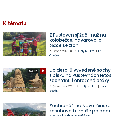
K tématu
Z Pusteven sjížděl muž na
koloběžce, havaroval a
těžce se zranil
15. srpna 2025
8:08
|
Celý MS kraj
|
Jiří
Cileček
Do detailů vyvedené sochy
03:35
z písku na Pustevnách letos
zachraňují ohrožené ptáky
3. července 2026
11:12
|
Celý MS kraj
|
Libor
Běčák
Záchranáři na Novojičínsku
zasahovali u muže po pádu
z elektrokoloběžky