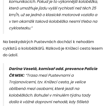
komunikacích. Pokud je to výkonnější koloběžka,
která umožňuje jízdu vyšší rychlostí než těch 25
km/h, už se jedná o klasické motorové vozidlo a
v ten okamžik taková koloběžka nesmí třeba na
cyklostezku.”
Na beskydských Pustevnách dochází k nehodám
cyklistů a koloběžkářů. Riziková je Knížecí cesta lesem
do údolí.
Darina Veselá, komisař odd. prevence Policie
ČR MSK:
“Trasa mezi Pustevnami a
Trojanovicemi, tzv. Knížecí cesta, je velice
oblíbená mezi osobami, které jezdí na
koloběžkách. Bohužel v minulém týdnu tady
došlo k vážné dopravní nehodě, kdy 56letá