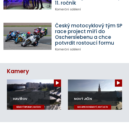
11. ročník
Komerční sdělení
Český motocyklový tým SP
race project míří do
Oscherslebenu a chce
potvrdit rostoucí formu
Komerční sdělení
Kamery
HAVÍŘOV
NOVÝ JIČÍN
NÁMĚSTÍ REPUBLIKY, HAVÍŘOV
MASARYKOVO NÁMĚSTÍ, NOVÝ JIČÍN