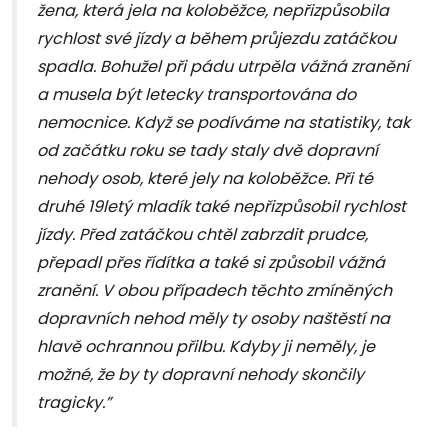
žena, která jela na koloběžce, nepřizpůsobila
rychlost své jízdy a během průjezdu zatáčkou
spadla. Bohužel při pádu utrpěla vážná zranění
a musela být letecky transportována do
nemocnice. Když se podíváme na statistiky, tak
od začátku roku se tady staly dvě dopravní
nehody osob, které jely na koloběžce. Při té
druhé 19letý mladík také nepřizpůsobil rychlost
jízdy. Před zatáčkou chtěl zabrzdit prudce,
přepadl přes řídítka a také si způsobil vážná
zranění. V obou případech těchto zmíněných
dopravních nehod měly ty osoby naštěstí na
hlavě ochrannou přilbu. Kdyby ji neměly, je
možné, že by ty dopravní nehody skončily
tragicky.”