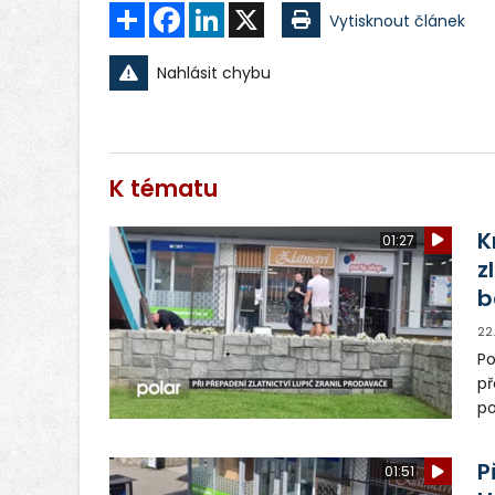
Sdílet
Facebook
LinkedIn
X
Vytisknout článek
Nahlásit chybu
K tématu
K
01:27
z
b
22
P
př
po
ho
P
01:51