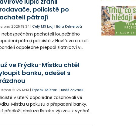
avířově lupič zranil
rodavače, policisté po
achateli pátrají
. srpna 2025
19:34
|
Celý MS kraj
|
Bára Kelnerová
o nebezpečném pachateli loupežného
epadení pátrají policisté z Havířova a okolí.
pondělí odpoledne přepadl zlatnictví v
eálu obchodního centra Permon. Na stopu
chatele policie nasadila i služebního psa.
už ve Frýdku-Místku chtěl
yloupit banku, odešel s
rázdnou
. srpna 2025
13:13
|
Frýdek-Místek
|
Lukáš Zavadil
licisté v úterý dopoledne zasahovali ve
ýdku-Místku u pokusu o přepadení banky.
ž předložil obsluze lístek s výzvou k vydání
něz. Ta odmítla, a pachatel z místa odešel.
dezřelého zadržela policejní hlídka krátce
 činu.