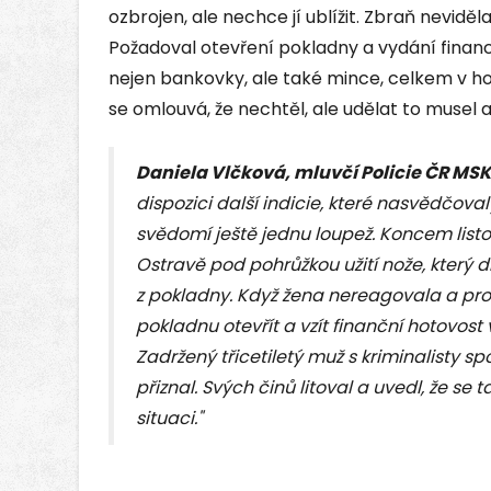
ozbrojen, ale nechce jí ublížit. Zbraň nevidě
Požadoval otevření pokladny a vydání financí, 
nejen bankovky, ale také mince, celkem v hod
se omlouvá, že nechtěl, ale udělat to musel 
Daniela Vlčková, mluvčí Policie ČR MSK
dispozici další indicie, které nasvědčoval
svědomí ještě jednu loupež. Koncem list
Ostravě pod pohrůžkou užití nože, který 
z pokladny. Když žena nereagovala a pros
pokladnu otevřít a vzít finanční hotovost v
Zadržený třicetiletý muž s kriminalisty 
přiznal. Svých činů litoval a uvedl, že se t
situaci."