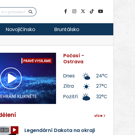
Novojičínsko
Bruntálsko
Počasí -
Ostrava
Dnes
24°C
Přehrát
Zítra
27°C
Pozítří
32°C
video
dělení
více
Legendární Dakota na okraji
01:32