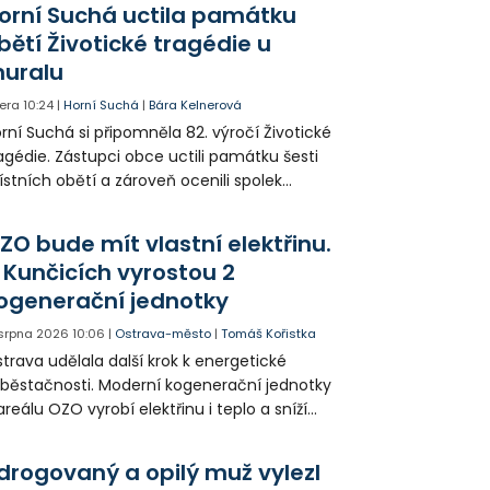
orní Suchá uctila památku
bětí Životické tragédie u
uralu
era
10:24
|
Horní Suchá
|
Bára Kelnerová
rní Suchá si připomněla 82. výročí Životické
agédie. Zástupci obce uctili památku šesti
stních obětí a zároveň ocenili spolek
votice Sobě za zpřístupnění informací o
agédii prostřednictvím QR kódů u
ZO bude mít vlastní elektřinu.
amátníků.
 Kunčicích vyrostou 2
ogenerační jednotky
 srpna 2026
10:06
|
Ostrava-město
|
Tomáš Kořistka
trava udělala další krok k energetické
běstačnosti. Moderní kogenerační jednotky
areálu OZO vyrobí elektřinu i teplo a sníží
klady i emise. Malou elektrárnu postaví
olia přímo v Kunčicích.
drogovaný a opilý muž vylezl