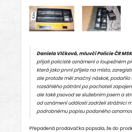
Daniela Vlčková, mluvčí Policie ČR MSK
přijali policisté oznámení o loupežném p
která jako první přijela na místo, zaregi
ale protože měl značný náskok, podařilo se
rozsáhlého pátrání po pachateli zapojeni
ale také psovod se služebním psem a strá
od oznámení události zadrželi strážníci 
podrobnému popisu podaného oznamova
Přepadená prodavačka popsala, že do prodejny 