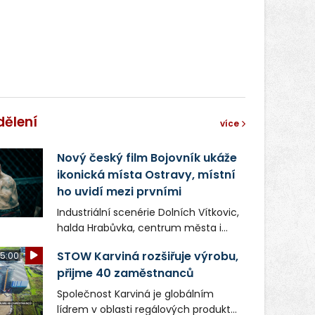
dělení
více
Nový český film Bojovník ukáže
ikonická místa Ostravy, místní
ho uvidí mezi prvními
Industriální scenérie Dolních Vítkovic,
halda Hrabůvka, centrum města i
další ikonická místa Ostravy se objeví
STOW Karviná rozšiřuje výrobu,
5:00
v novém filmu Bojovník, který vstoupí
přijme 40 zaměstnanců
do kin už 13. srpna. Režiséři Vojtěch
Frič a Tomáš Dianiška si
Společnost Karviná je globálním
moravskoslezskou metropoli
lídrem v oblasti regálových produktů