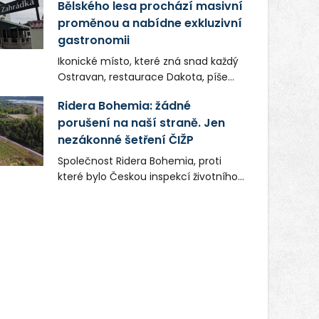
Bělského lesa prochází masivní
proměnou a nabídne exkluzivní
gastronomii
Ikonické místo, které zná snad každý
Ostravan, restaurace Dakota, píše
novou kapitolu. Silná mateřská
Ridera Bohemia: žádné
společnost Dang Investment Group
porušení na naší straně. Jen
s.r.o. investuje do projektu přes 50
nezákonné šetření ČIŽP
milionů korun. Cílem je přinést
Ostravě dva špičkové gastronomické
Společnost Ridera Bohemia, proti
koncepty, které v regionu dosud
které bylo Českou inspekcí životního
chyběly, luxusní středomořskou
prostředí (ČIŽP) čtyři roky vedeno
kuchyni a autentickou asijskou
vykonstruované řízení, při realizaci
gastronomii.
OVS na heřmanické haldě
postupovala v souladu se zákonem a
zadáním státního podniku DIAMO a v
této souvislosti nelze hovořit o
žádném odpadu. Ridera od počátku
označovala řízení ČIŽP za nezákonné
a domáhala se práva na spravedlivý