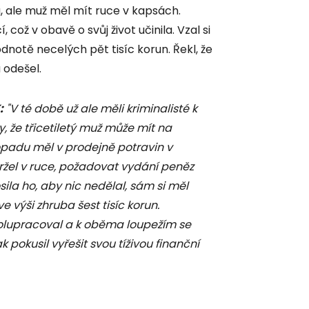
la, ale muž měl mít ruce v kapsách.
což v obavě o svůj život učinila. Vzal si
notě necelých pět tisíc korun. Řekl, že
a odešel.
:
"V té době už ale měli kriminalisté k
y, že třicetiletý muž může mít na
opadu měl v prodejně potravin v
držel v ruce, požadovat vydání peněz
ila ho, aby nic nedělal, sám si měl
e výši zhruba šest tisíc korun.
spolupracoval a k oběma loupežím se
ak pokusil vyřešit svou tíživou finanční