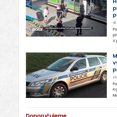
H
p
p
18
P
př
V 
ar
pa
M
v
p
20
Po
Fr
Mu
pe
Po
po
Doporučujeme