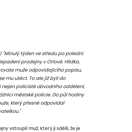
:
"Minulý týden ve středu po poledni
řepadení prodejny v Orlové. Hlídka,
strovala muže odpovídajícího popisu,
 mu utéct. To ale již byli do
 nejen policisté obvodního oddělení,
žníci městské policie. Do půl hodiny
muže, který přesně odpovídal
telkou."
vstoupil muž, který ji sdělil, že je