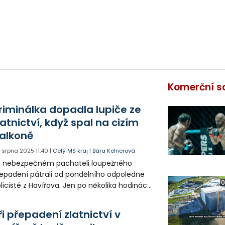
Komerční s
riminálka dopadla lupiče ze
latnictví, když spal na cizím
alkoně
. srpna 2025
11:40
|
Celý MS kraj
|
Bára Kelnerová
o nebezpečném pachateli loupežného
epadení pátrali od pondělního odpoledne
0
licisté z Havířova. Jen po několika hodinách
 zadrželi a vsadili do cely.
ři přepadení zlatnictví v