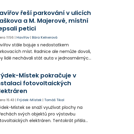
avířov řeší parkování v ulicích
aškova a M. Majerové, místní
epsali petici
era
11:56
|
Havířov
|
Bára Kelnerová
vířov stále bojuje s nedostatkem
rkovacích míst. Radnice ale nemůže dovoli,
y lidé nechávali stát auta v jednosměrných
icích, kde nezbývá místo pro průjezd IZS.
tuace se teď řeší v jednom vnitrobloku, kde
rýdek-Místek pokračuje v
 někteří obyvatelé rozhodli sepsat petici.
nstalaci fotovoltaických
lektráren
era
15:43
|
Frýdek-Místek
|
Tomáš Tikal
ýdek-Místek se snaží využívat plochy na
řechách svých objektů pro výstavbu
tovoltaických elektráren. Tentokrát přišla
da na 11. Základní školu ve Frýdku.